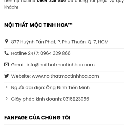
Liên hệ hotline
0964 329 866
để chúng tôi phục vụ quý
khách!
NỘI THẤT MỘC TINH HOA™
877 Huỳnh Tấn Phát, P. Phú Thuận, Q. 7, HCM
Hotline 24/7: 0964 329 866
Gmail: info@noithatmoctinhhoa.com
Website: www.noithatmoctinhhoa.com
Người đại diện: Ông Đinh Tiến Minh
Giấy phép kinh doanh: 0316823056
FANPAGE CỦA CHÚNG TÔI