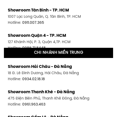
Showroom Tân Bình - TP. HCM
1007 Lạc Long Quân, Q. Tân Bình, TP. HCM
Hotline:
0911.007.365
Showroom Quận 4 - TP. HCM
127 Khánh Hội, P. 3, Quận 4,TP. HCM
Hotline:
0986.71.8448
CHI NHÁNH MIỀN TRUNG
Showroom Quận 11 - TP. HCM
Showroom Hải Châu - Đà Nẵng
1411 Đường 3/2, P. 16, Quận 11, TP. HCM
18 Đ. Lê Đình Dương, Hải Châu, Đà Nẵng
Hotline:
0906.256.759
Hotline:
0934.02.18.18
Showroom Quận 7 - TP. HCM
Showroom Thanh Khê - Đà Nẵng
1448 Huỳnh Tấn Phát, Phú Thuận, Quận 7, TP HCM
475 Điện Biên Phủ, Thanh Khê Đông, Đà Nẵng
Hotline:
0946.480.580
Hotline:
0961.963.463
Showroom Bình Thạnh - TP. HCM