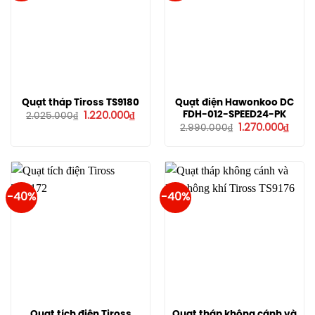
Quạt tháp Tiross TS9180
Quạt điện Hawonkoo DC
Giá
Giá
FDH-012-SPEED24-PK
1.220.000
₫
2.025.000
₫
gốc
hiện
Giá
Giá
1.270.000
₫
2.990.000
₫
là:
tại
gốc
hiện
2.025.000₫.
là:
là:
tại
1.220.000₫.
2.990.000₫.
là:
1.270
-40%
-40%
Quạt tích điện Tiross
Quạt tháp không cánh và