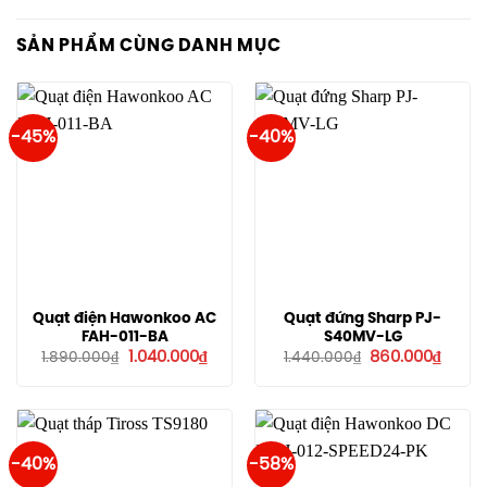
SẢN PHẨM CÙNG DANH MỤC
-45%
-40%
Quạt điện Hawonkoo AC
Quạt đứng Sharp PJ-
FAH-011-BA
S40MV-LG
Giá
Giá
Giá
Giá
1.040.000
₫
860.000
₫
1.890.000
₫
1.440.000
₫
gốc
hiện
gốc
hiện
là:
tại
là:
tại
1.890.000₫.
là:
1.440.000₫.
là:
1.040.000₫.
860.0
-40%
-58%