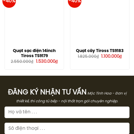
-40%
-40%
Quạt sạc điện 14inch
Quạt cây Tiross TS9183
Giá
Giá
Tiross TS9179
1.100.000
₫
1.825.000
₫
gốc
hiện
Giá
Giá
1.530.000
₫
2.550.000
₫
là:
tại
gốc
hiện
1.825.000₫.
là:
là:
tại
1.100.
2.550.000₫.
là:
1.530.000₫.
ĐĂNG KÝ NHẬN TƯ VẤN
Mộc Tinh Hoa - Đơn vị
thiết kế, thi công tủ bếp - nội thất trọn gói chuyên nghiệp.