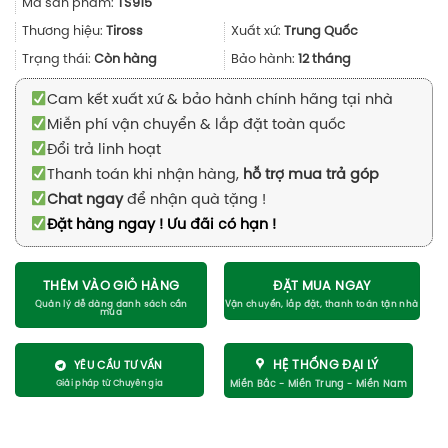
Mã sản phẩm:
TS915
là:
tại
2.437.500₫.
là:
Thương hiệu:
Tiross
Xuất xứ:
Trung Quốc
1.460.000₫.
Trạng thái:
Còn hàng
Bảo hành:
12 tháng
Cam kết xuất xứ & bảo hành chính hãng tại nhà
Miễn phí vận chuyển & lắp đặt toàn quốc
Đổi trả linh hoạt
Thanh toán khi nhận hàng,
hỗ trợ mua trả góp
Chat ngay
để nhận quà tặng !
Đặt hàng ngay ! Ưu đãi có hạn !
THÊM VÀO GIỎ HÀNG
ĐẶT MUA NGAY
HỆ THỐNG ĐẠI LÝ
YÊU CẦU TƯ VẤN