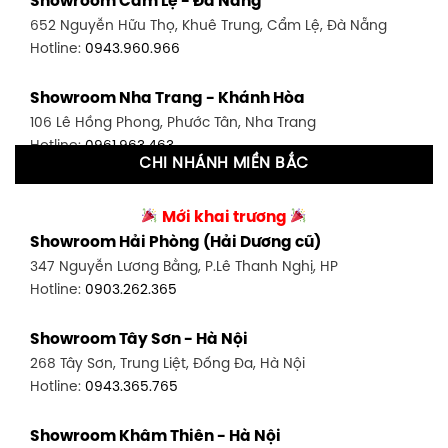
Showroom Cẩm Lệ - Đà Nẵng
348 Đ. Bạch Đằng, P. 14, Bình Thạnh, TP HCM
652 Nguyễn Hữu Thọ, Khuê Trung, Cẩm Lệ, Đà Nẵng
Hotline:
0902.716.230
Hotline:
0943.960.966
Showroom Tân Bình 1 - TP. HCM
Showroom Nha Trang - Khánh Hòa
591 Hoàng Văn Thụ, P. 4, Tân Bình, TP HCM
106 Lê Hồng Phong, Phước Tân, Nha Trang
Hotline:
0906.256.759
Hotline:
0961.963.463
CHI NHÁNH MIỀN BẮC
Showroom Tân Bình 2 - TP. HCM
Showroom Vinh - Nghệ An
90 Đ. Cộng Hòa, P. 4, Tân Bình, TP HCM
Mới khai trương
27-29 Nguyễn Sỹ Sách, Hưng Bình, TP Vinh, Nghệ An
Hotline:
0986.71.8448
Showroom Hải Phòng (Hải Dương cũ)
Hotline:
0943.960.966
347 Nguyễn Lương Bằng, P.Lê Thanh Nghị, HP
Showroom Thuận An - Bình Dương
Hotline:
0903.262.365
Showroom Buôn Ma Thuột
66 đường DT743, An Phú, Thuận An, Bình Dương
119 Lê Thánh Tông, Tân Lợi, Buôn Ma Thuột
Hotline:
0902.716.230
Showroom Tây Sơn - Hà Nội
Hotline:
0934.02.18.18
268 Tây Sơn, Trung Liệt, Đống Đa, Hà Nội
Showroom Biên Hòa - Đồng Nai
Hotline:
0943.365.765
452 Nguyễn Ái Quốc, Tân Tiến, TP. Biên Hòa, Đồng Nai
Hotline:
0946.480.580
Showroom Khâm Thiên - Hà Nội