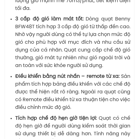
lượng gió mạnh mẽ 70m3/phút, tiết kiệm điện
tối đa.
3 cấp độ gió làm mát tốt:
Dòng quạt Benny
BFW48T tích hợp 3 cấp độ gió từ thấp đến cao.
Nhờ vậy người dùng có thể tự lựa chọn mức độ
gió cho phù hợp với mục đích và nhu cầu sử
dụng của cá nhân. Quạt cung cấp chế độ gió
thường, gió mát tự nhiên như gió ngoài trời và
an toàn với sức khỏe người sử dụng.
Điều khiển bằng nút nhấn – remote từ xa:
Sản
phẩm tích hợp bảng điều khiển với các chế độ
được thể hiện rất rõ ràng. Ngoài ra quạt cũng
có Remote điều khiển từ xa thuận tiện cho việc
điều chỉnh mức độ gió.
Tích hợp chế độ hẹn giờ tiện lợi:
Quạt có chế
độ hẹn giờ để người dùng kiểm soát thời gian
sử dụng thiết bị dễ dàng hơn. Tính năng này