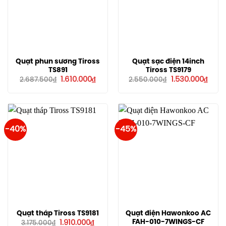
Quạt phun sương Tiross
Quạt sạc điện 14inch
TS891
Tiross TS9179
Giá
Giá
Giá
Giá
1.610.000
₫
1.530.000
₫
2.687.500
₫
2.550.000
₫
gốc
hiện
gốc
hiện
là:
tại
là:
tại
2.687.500₫.
là:
2.550.000₫.
là:
1.610.000₫.
1.530
-40%
-45%
Quạt tháp Tiross TS9181
Quạt điện Hawonkoo AC
Giá
Giá
FAH-010-7WINGS-CF
1.910.000
₫
3.175.000
₫