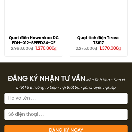
Quạt điện Hawonkoo DC
Quạt tích điện Tiross
FDH-012-SPEED24-CF
TS917
Giá
Giá
Giá
Giá
1.270.000
₫
1.370.000
₫
2.990.000
₫
2.275.000
₫
gốc
hiện
gốc
hiện
là:
tại
là:
tại
2.990.000₫.
là:
2.275.000₫.
là:
1.270.000₫.
1.370.
ĐĂNG KÝ NHẬN TƯ VẤN
Mộc Tinh Hoa - Đơn vị
thiết kế, thi công tủ bếp - nội thất trọn gói chuyên nghiệp.