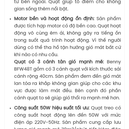
từ bên ngoài. Quạt giúp tô điểm cho không
gian sống thêm nổi bật.
Motor bền và hoạt động ổn định:
Sản phẩm
được tích hợp motor có độ bền cao. Quạt hoạt
động vô cùng êm ái, không gây ra tiếng ồn
trong suốt quá trình hoạt động. Vì thế người
dùng có thể tha hồ tận hưởng gió mát bất cứ
khi nào có nhu cầu.
Quạt có 3 cánh tản gió mạnh mẽ:
Benny
BFW48T gồm có 3 cánh quạt với kích thước sải
cánh rộng 40cm. Sản phẩm đem đến gió mát
lan tỏa ra khắp không gian giúp cho các khu
vực được làm mát đều. Bên cạnh đó phần
cánh quạt to sẽ giúp gió thổi ra mạnh mẽ hơn.
Công suất 50W hiệu suất tối ưu:
Quạt treo có
công suất hoạt động lên đến 50W với mức
điện áp 220V-50Hz. Sản phẩm cung cấp lưu