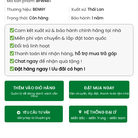
Mã sản phẩm:
BFW48T
là:
tại
1.490.000₫.
là:
Thương hiệu:
BENNY
Xuất xứ:
Thái Lan
970.000₫.
Trạng thái:
Còn hàng
Bảo hành:
1 năm
Cam kết xuất xứ & bảo hành chính hãng tại nhà
Miễn phí vận chuyển & lắp đặt toàn quốc
Đổi trả linh hoạt
Thanh toán khi nhận hàng,
hỗ trợ mua trả góp
Chat ngay
để nhận quà tặng !
Đặt hàng ngay ! Ưu đãi có hạn !
THÊM VÀO GIỎ HÀNG
ĐẶT MUA NGAY
HỆ THỐNG ĐẠI LÝ
YÊU CẦU TƯ VẤN