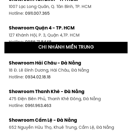
1007 Lạc Long Quân, Q. Tân Bình, TP. HCM
Hotline:
0911.007.365
Showroom Quận 4 - TP. HCM
127 Khánh Hội, P. 3, Quận 4,TP. HCM
Hotline:
0986.71.8448
CHI NHÁNH MIỀN TRUNG
Showroom Quận 11 - TP. HCM
Showroom Hải Châu - Đà Nẵng
1411 Đường 3/2, P. 16, Quận 11, TP. HCM
18 Đ. Lê Đình Dương, Hải Châu, Đà Nẵng
Hotline:
0906.256.759
Hotline:
0934.02.18.18
Showroom Quận 7 - TP. HCM
Showroom Thanh Khê - Đà Nẵng
1448 Huỳnh Tấn Phát, Phú Thuận, Quận 7, TP HCM
475 Điện Biên Phủ, Thanh Khê Đông, Đà Nẵng
Hotline:
0946.480.580
Hotline:
0961.963.463
Showroom Bình Thạnh - TP. HCM
Showroom Cẩm Lệ - Đà Nẵng
348 Đ. Bạch Đằng, P. 14, Bình Thạnh, TP HCM
652 Nguyễn Hữu Thọ, Khuê Trung, Cẩm Lệ, Đà Nẵng
Hotline:
0902.716.230