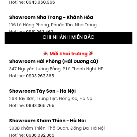
Hotline:
0943.960.966
Showroom Tân Bình 1 - TP. HCM
Showroom Nha Trang - Khánh Hòa
591 Hoàng Văn Thụ, P. 4, Tân Bình, TP HCM
106 Lê Hồng Phong, Phước Tân, Nha Trang
Hotline:
0906.256.759
Hotline:
0961.963.463
CHI NHÁNH MIỀN BẮC
Showroom Tân Bình 2 - TP. HCM
Showroom Vinh - Nghệ An
90 Đ. Cộng Hòa, P. 4, Tân Bình, TP HCM
Mới khai trương
27-29 Nguyễn Sỹ Sách, Hưng Bình, TP Vinh, Nghệ An
Hotline:
0986.71.8448
Showroom Hải Phòng (Hải Dương cũ)
Hotline:
0943.960.966
347 Nguyễn Lương Bằng, P.Lê Thanh Nghị, HP
Showroom Thuận An - Bình Dương
Hotline:
0903.262.365
Showroom Buôn Ma Thuột
66 đường DT743, An Phú, Thuận An, Bình Dương
119 Lê Thánh Tông, Tân Lợi, Buôn Ma Thuột
Hotline:
0902.716.230
Showroom Tây Sơn - Hà Nội
Hotline:
0934.02.18.18
268 Tây Sơn, Trung Liệt, Đống Đa, Hà Nội
Showroom Biên Hòa - Đồng Nai
Hotline:
0943.365.765
452 Nguyễn Ái Quốc, Tân Tiến, TP. Biên Hòa, Đồng Nai
Hotline:
0946.480.580
Showroom Khâm Thiên - Hà Nội
398B Khâm Thiên, Thổ Quan, Đống Đa, Hà Nội
Hotline:
0936.092.365