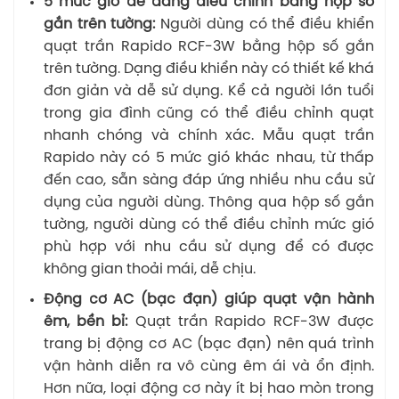
5 mức gió dễ dàng điều chỉnh bằng hộp số
gắn trên tường:
Người dùng có thể điều khiển
quạt trần Rapido RCF-3W bằng hộp số gắn
trên tường. Dạng điều khiển này có thiết kế khá
đơn giản và dễ sử dụng. Kể cả người lớn tuổi
trong gia đình cũng có thể điều chỉnh quạt
nhanh chóng và chính xác. Mẫu quạt trần
Rapido này có 5 mức gió khác nhau, từ thấp
đến cao, sẵn sàng đáp ứng nhiều nhu cầu sử
dụng của người dùng. Thông qua hộp số gắn
tường, người dùng có thể điều chỉnh mức gió
phù hợp với nhu cầu sử dụng để có được
không gian thoải mái, dễ chịu.
Động cơ AC (bạc đạn) giúp quạt vận hành
êm, bền bỉ:
Quạt trần Rapido RCF-3W được
trang bị động cơ AC (bạc đạn) nên quá trình
vận hành diễn ra vô cùng êm ái và ổn định.
Hơn nữa, loại động cơ này ít bị hao mòn trong