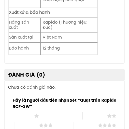
Xuất xứ & bảo hành
Hãng sản
Rapido (Thương hiệu:
xuất
Đức)
Sản xuất tại
Việt Nam
Bảo hành
12 tháng
ĐÁNH GIÁ (0)
Chưa có đánh giá nào.
Hãy là người đầu tiên nhận xét “Quạt trần Rapido
RCF-3W”
1 trên 5 sao
2 trên 5 sao
3 trên 5 sao
4 trên 5 sao