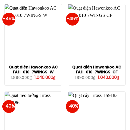
-45%
-45%
Quạt điện Hawonkoo AC
Quạt điện Hawonkoo AC
FAH-010-7WINGS-W
FAH-010-7WINGS-CF
Giá
Giá
Giá
Giá
1.040.000
₫
1.040.000
₫
1.890.000
₫
1.890.000
₫
gốc
hiện
gốc
hiện
là:
tại
là:
tại
1.890.000₫.
là:
1.890.000₫.
là:
1.040.000₫.
1.040
-40%
-40%