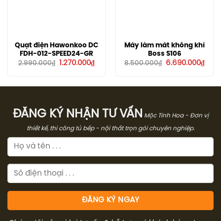
Quạt điện Hawonkoo DC
Máy làm mát không khí
FDH-012-SPEED24-GR
Boss S106
Giá
Giá
Giá
Giá
1.270.000
₫
6.690.000
₫
2.990.000
₫
8.500.000
₫
gốc
hiện
gốc
hiện
là:
tại
là:
tại
2.990.000₫.
là:
8.500.000₫.
là:
1.270.000₫.
6.69
ĐĂNG KÝ NHẬN TƯ VẤN
Mộc Tinh Hoa - Đơn vị
thiết kế, thi công tủ bếp - nội thất trọn gói chuyên nghiệp.