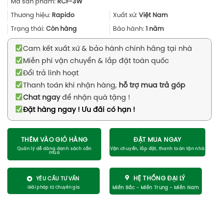
Mã sản phẩm:
RCF-3W
là:
tại
1.600.000₫.
là:
Thương hiệu:
Rapido
Xuất xứ:
Việt Nam
670.000₫.
Trạng thái:
Còn hàng
Bảo hành:
1 năm
Cam kết xuất xứ & bảo hành chính hãng tại nhà
Miễn phí vận chuyển & lắp đặt toàn quốc
Đổi trả linh hoạt
Thanh toán khi nhận hàng,
hỗ trợ mua trả góp
Chat ngay
để nhận quà tặng !
Đặt hàng ngay ! Ưu đãi có hạn !
THÊM VÀO GIỎ HÀNG
ĐẶT MUA NGAY
HỆ THỐNG ĐẠI LÝ
YÊU CẦU TƯ VẤN