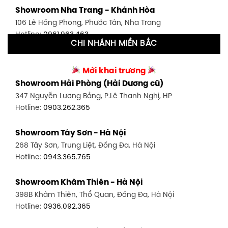
Showroom Nha Trang - Khánh Hòa
591 Hoàng Văn Thụ, P. 4, Tân Bình, TP HCM
106 Lê Hồng Phong, Phước Tân, Nha Trang
Hotline:
0906.256.759
Hotline:
0961.963.463
CHI NHÁNH MIỀN BẮC
Showroom Tân Bình 2 - TP. HCM
Showroom Vinh - Nghệ An
90 Đ. Cộng Hòa, P. 4, Tân Bình, TP HCM
Mới khai trương
27-29 Nguyễn Sỹ Sách, Hưng Bình, TP Vinh, Nghệ An
Hotline:
0986.71.8448
Showroom Hải Phòng (Hải Dương cũ)
Hotline:
0943.960.966
347 Nguyễn Lương Bằng, P.Lê Thanh Nghị, HP
Showroom Thuận An - Bình Dương
Hotline:
0903.262.365
Showroom Buôn Ma Thuột
66 đường DT743, An Phú, Thuận An, Bình Dương
119 Lê Thánh Tông, Tân Lợi, Buôn Ma Thuột
Hotline:
0902.716.230
Showroom Tây Sơn - Hà Nội
Hotline:
0934.02.18.18
268 Tây Sơn, Trung Liệt, Đống Đa, Hà Nội
Showroom Biên Hòa - Đồng Nai
Hotline:
0943.365.765
452 Nguyễn Ái Quốc, Tân Tiến, TP. Biên Hòa, Đồng Nai
Hotline:
0946.480.580
Showroom Khâm Thiên - Hà Nội
398B Khâm Thiên, Thổ Quan, Đống Đa, Hà Nội
Hotline:
0936.092.365