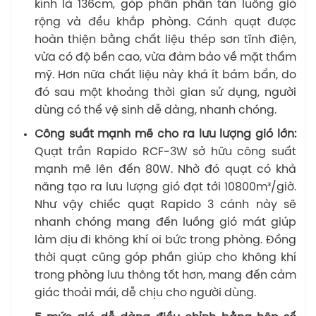
kính là 136cm, góp phần phân tán luồng gió
rộng và đều khắp phòng. Cánh quạt được
hoàn thiện bằng chất liệu thép sơn tĩnh điện,
vừa có độ bền cao, vừa đảm bảo về mặt thẩm
mỹ. Hơn nữa chất liệu này khá ít bám bẩn, do
đó sau một khoảng thời gian sử dụng, người
dùng có thể vệ sinh dễ dàng, nhanh chóng.
Công suất mạnh mẽ cho ra lưu lượng gió lớn:
Quạt trần Rapido RCF-3W sở hữu công suất
mạnh mẽ lên đến 80W. Nhờ đó quạt có khả
năng tạo ra lưu lượng gió đạt tới 10800m³/giờ.
Như vậy chiếc quạt Rapido 3 cánh này sẽ
nhanh chóng mang đến luồng gió mát giúp
làm dịu đi không khí oi bức trong phòng. Đồng
thời quạt cũng góp phần giúp cho không khí
trong phòng lưu thông tốt hơn, mang đến cảm
giác thoải mái, dễ chịu cho người dùng.