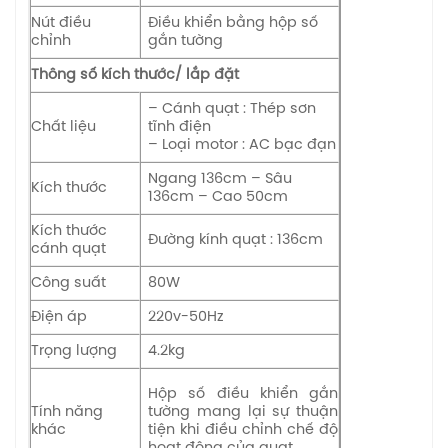
Nút điều
Điều khiển bằng hộp số
chỉnh
gắn tường
Thông số kích thước/ lắp đặt
– Cánh quạt : Thép sơn
Chất liệu
tĩnh điện
– Loại motor : AC bạc đạn
Ngang 136cm – Sâu
Kích thước
136cm – Cao 50cm
Kích thước
Đường kính quạt : 136cm
cánh quạt
Công suất
80W
Điện áp
220v-50Hz
Trọng lượng
4.2kg
Hộp số điều khiển gắn
Tính năng
tường mang lại sự thuận
khác
tiện khi điều chỉnh chế độ
hoạt động của quạt