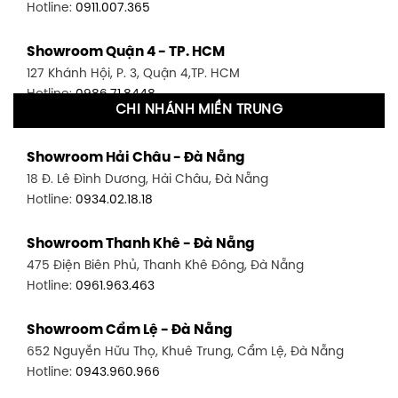
Hotline:
0911.007.365
Showroom Quận 4 - TP. HCM
127 Khánh Hội, P. 3, Quận 4,TP. HCM
Hotline:
0986.71.8448
CHI NHÁNH MIỀN TRUNG
Showroom Quận 11 - TP. HCM
Showroom Hải Châu - Đà Nẵng
1411 Đường 3/2, P. 16, Quận 11, TP. HCM
18 Đ. Lê Đình Dương, Hải Châu, Đà Nẵng
Hotline:
0906.256.759
Hotline:
0934.02.18.18
Showroom Quận 7 - TP. HCM
Showroom Thanh Khê - Đà Nẵng
1448 Huỳnh Tấn Phát, Phú Thuận, Quận 7, TP HCM
475 Điện Biên Phủ, Thanh Khê Đông, Đà Nẵng
Hotline:
0946.480.580
Hotline:
0961.963.463
Showroom Bình Thạnh - TP. HCM
Showroom Cẩm Lệ - Đà Nẵng
348 Đ. Bạch Đằng, P. 14, Bình Thạnh, TP HCM
652 Nguyễn Hữu Thọ, Khuê Trung, Cẩm Lệ, Đà Nẵng
Hotline:
0902.716.230
Hotline:
0943.960.966
Showroom Tân Bình 1 - TP. HCM