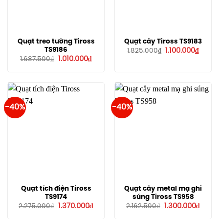
Quạt treo tường Tiross
Quạt cây Tiross TS9183
Giá
Giá
TS9186
1.100.000
₫
1.825.000
₫
gốc
hiện
Giá
Giá
1.010.000
₫
1.687.500
₫
là:
tại
gốc
hiện
1.825.000₫.
là:
là:
tại
1.100.
1.687.500₫.
là:
1.010.000₫.
-40%
-40%
Quạt tích điện Tiross
Quạt cây metal mạ ghi
TS9174
súng Tiross TS958
Giá
Giá
Giá
Giá
1.370.000
₫
1.300.000
₫
2.275.000
₫
2.162.500
₫
gốc
hiện
gốc
hiện
là:
tại
là:
tại