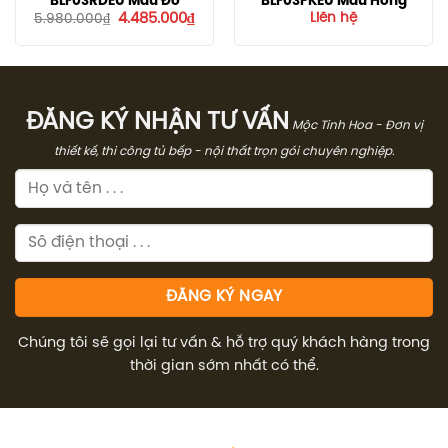
BLF03RDEU Màu Đỏ
BLF03PKEU Màu Hồng
Giá
Giá
4.485.000
₫
Liên hệ
5.980.000
₫
gốc
hiện
là:
tại
5.980.000₫.
là:
4.485.000₫.
ĐĂNG KÝ NHẬN TƯ VẤN
Mộc Tinh Hoa - Đơn vị
thiết kế, thi công tủ bếp - nội thất trọn gói chuyên nghiệp.
Chúng tôi sẽ gọi lại tư vấn & hỗ trợ quý khách hàng trong
thời gian sớm nhất có thể.