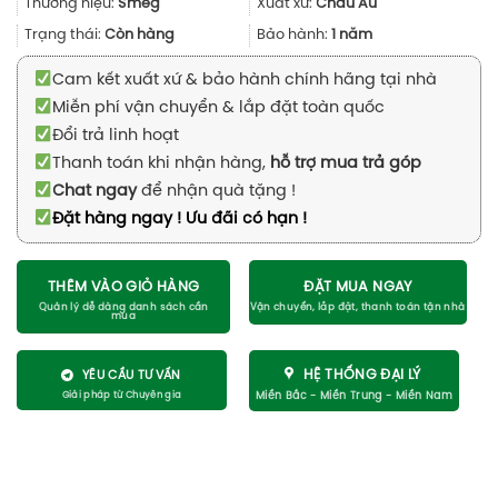
Thương hiệu:
Smeg
Xuất xứ:
Châu Âu
Trạng thái:
Còn hàng
Bảo hành:
1 năm
Cam kết xuất xứ & bảo hành chính hãng tại nhà
Miễn phí vận chuyển & lắp đặt toàn quốc
Đổi trả linh hoạt
Thanh toán khi nhận hàng,
hỗ trợ mua trả góp
Chat ngay
để nhận quà tặng !
Đặt hàng ngay ! Ưu đãi có hạn !
THÊM VÀO GIỎ HÀNG
ĐẶT MUA NGAY
HỆ THỐNG ĐẠI LÝ
YÊU CẦU TƯ VẤN