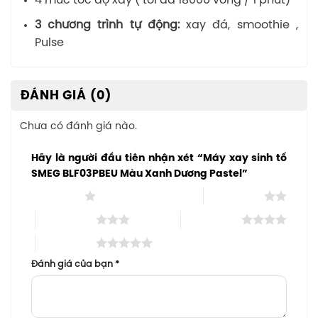
4 mức tốc độ xay ( tối đa 18000 vòng / 1 phút)
3 chương trình tự động:
xay đá, smoothie ,
Pulse
ĐÁNH GIÁ (0)
Chưa có đánh giá nào.
Hãy là người đầu tiên nhận xét “Máy xay sinh tố
SMEG BLF03PBEU Màu Xanh Dương Pastel”
1 trên 5 sao
2 trên 5 sao
3 trên 5 sao
4 trên 5 sao
5 trên 5 sao
Đánh giá của bạn
*