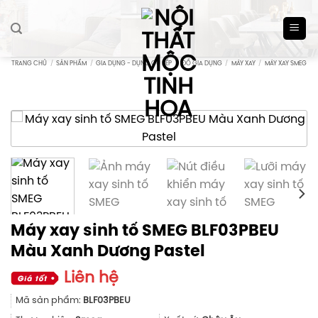
Skip
to
content
TRANG CHỦ
/
SẢN PHẨM
/
GIA DỤNG - DỤNG CỤ BẾP
/
ĐỒ GIA DỤNG
/
MÁY XAY
/
MÁY XAY SMEG
Máy xay sinh tố SMEG BLF03PBEU
Màu Xanh Dương Pastel
Liên hệ
Mã sản phẩm:
BLF03PBEU