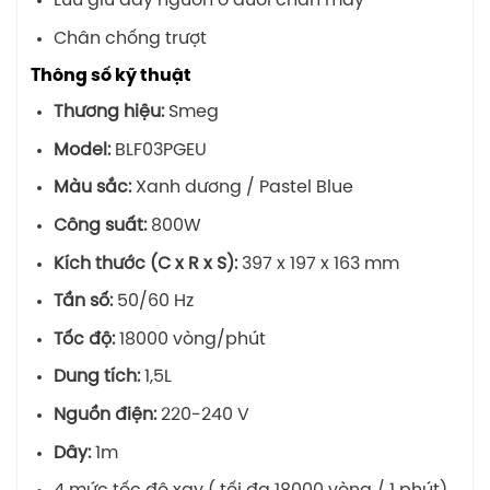
Lưu giữ dây nguồn ở dưới chân máy
Chân chống trượt
Thông số kỹ thuật
Thương hiệu:
Smeg
Model:
BLF03PGEU
Màu sắc:
Xanh dương / Pastel Blue
Công suất:
800W
Kích thước (C x R x S):
397 x 197 x 163 mm
Tần số:
50/60 Hz
Tốc độ:
18000 vòng/phút
Dung tích:
1,5L
Nguồn điện:
220-240 V
Dây:
1m