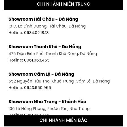
CHI NHÁNH MIỀN TRUNG
Showroom Quận 11 - TP. HCM
Showroom Hải Châu - Đà Nẵng
1411 Đường 3/2, P. 16, Quận 11, TP. HCM
18 Đ. Lê Đình Dương, Hải Châu, Đà Nẵng
Hotline:
0906.256.759
Hotline:
0934.02.18.18
Showroom Quận 7 - TP. HCM
Showroom Thanh Khê - Đà Nẵng
1448 Huỳnh Tấn Phát, Phú Thuận, Quận 7, TP HCM
475 Điện Biên Phủ, Thanh Khê Đông, Đà Nẵng
Hotline:
0946.480.580
Hotline:
0961.963.463
Showroom Bình Thạnh - TP. HCM
Showroom Cẩm Lệ - Đà Nẵng
348 Đ. Bạch Đằng, P. 14, Bình Thạnh, TP HCM
652 Nguyễn Hữu Thọ, Khuê Trung, Cẩm Lệ, Đà Nẵng
Hotline:
0902.716.230
Hotline:
0943.960.966
Showroom Tân Bình 1 - TP. HCM
Showroom Nha Trang - Khánh Hòa
591 Hoàng Văn Thụ, P. 4, Tân Bình, TP HCM
106 Lê Hồng Phong, Phước Tân, Nha Trang
Hotline:
0906.256.759
Hotline:
0961.963.463
CHI NHÁNH MIỀN BẮC
Showroom Tân Bình 2 - TP. HCM