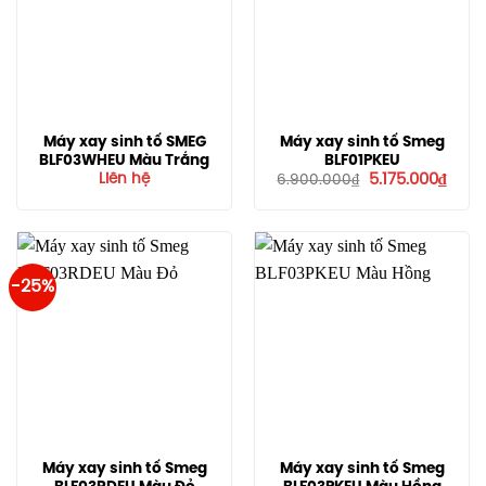
Máy xay sinh tố SMEG
Máy xay sinh tố Smeg
BLF03WHEU Màu Trắng
BLF01PKEU
Giá
Giá
Liên hệ
5.175.000
₫
6.900.000
₫
gốc
hiện
là:
tại
6.900.000₫.
là:
5.175
-25%
Máy xay sinh tố Smeg
Máy xay sinh tố Smeg