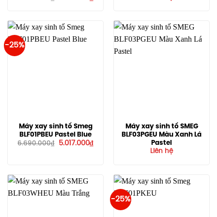
gốc
hiện
là:
tại
6.690.000₫.
là:
5.017.000₫.
-25%
Máy xay sinh tố Smeg
Máy xay sinh tố SMEG
BLF01PBEU Pastel Blue
BLF03PGEU Màu Xanh Lá
Giá
Giá
Pastel
5.017.000
₫
6.690.000
₫
gốc
hiện
Liên hệ
là:
tại
6.690.000₫.
là:
5.017.000₫.
-25%