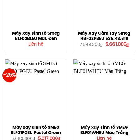
Máy xay sinh tố Smeg
Máy Xay Cầm Tay Smeg
BLF03BLEU Màu Đen
HBF02PBEU 535.43.610
Giá
Giá
Liên hệ
5.661.000
₫
7.549.300
₫
gốc
hiện
là:
tại
7.549.300₫.
là:
5.661
-25%
Máy xay sinh tố SMEG
Máy xay sinh tố SMEG
BLF01PGEU Pastel Green
BLF01WHEU Màu Trắng
Giá
Giá
5.017.000
₫
Liên hệ
6.690.000
₫