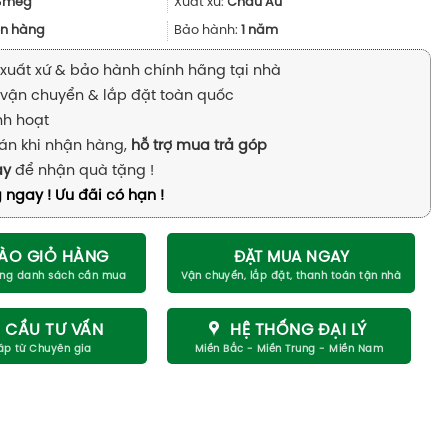
6.690.000₫.
là:
Smeg
Xuất xứ:
Châu Âu
5.017.000₫.
n hàng
Bảo hành:
1 năm
xuất xứ & bảo hành chính hãng tại nhà
vận chuyển & lắp đặt toàn quốc
inh hoạt
án khi nhận hàng,
hỗ trợ mua trả góp
ay
để nhận quà tặng !
 ngay ! Ưu đãi có hạn !
ÀO GIỎ HÀNG
ĐẶT MUA NGAY
 CẦU TƯ VẤN
HỆ THỐNG ĐẠI LÝ