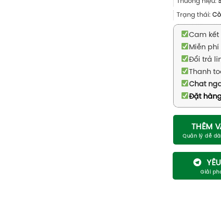
Thương hiệu:
Trạng thái:
Cò
Cam kết 
Miễn phí 
Đổi trả l
Thanh to
Chat ng
Đặt hàng
THÊM V
YÊU