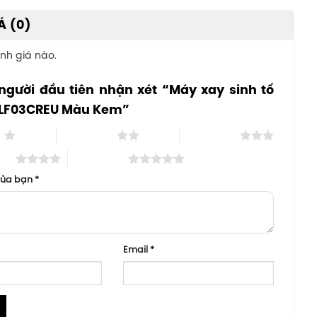
Á (0)
nh giá nào.
người đầu tiên nhận xét “Máy xay sinh tố
LF03CREU Màu Kem”
o
2 trên 5 sao
3 trên 5 sao
 sao
5 trên 5 sao
của bạn
*
Email
*