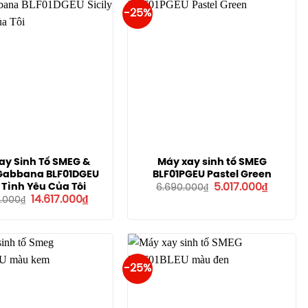
-25%
ay Sinh Tố SMEG &
Máy xay sinh tố SMEG
Gabbana BLF01DGEU
BLF01PGEU Pastel Green
Giá
Giá
y Tình Yêu Của Tôi
5.017.000
₫
6.690.000
₫
gốc
hiện
Giá
Giá
14.617.000
₫
0.000
₫
là:
tại
gốc
hiện
6.690.000₫.
là:
là:
tại
5.017.00
19.490.000₫.
là:
14.617.000₫.
-25%