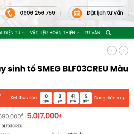
0906 256 759
Đặt lịch tư vấn
A ĐIỆN TỬ
VẬT LIỆU HOÀN THIỆN
TƯ VẤN
y sinh tố SMEG BLF03CREU Màu
E
0
8
41
8
Kết thúc sau
Đang diễn ra
ngày
giờ
phút
giây
Giá
Giá
₫
5.017.000
₫
690.000
gốc
hiện
:
BLF03CREU
là:
tại