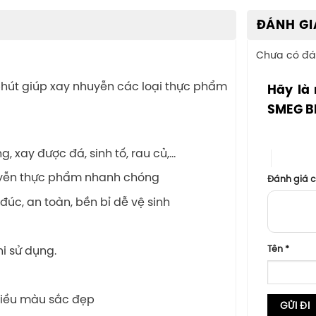
ĐÁNH GI
Chưa có đá
phút giúp xay nhuyễn các loại thực phẩm
Hãy là 
SMEG B
1 trên 5 sa
, xay được đá, sinh tố, rau củ,…
4 trên 5
huyễn thực phẩm nhanh chóng
Đánh giá 
c, an toàn, bền bỉ dễ vệ sinh
Tên
*
i sử dụng.
hiều màu sắc đẹp