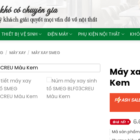
khó có chuyên gia
ý khách giải quyết mọi vấn đề về nội thất
THIẾT BỊ VỆ SINH
ĐIỆN MÁY
PHỤ KIỆN NỘI THẤT
KHÓ
NG
/
MÁY XAY
/
MÁY XAY SMEG
Máy xa
Kem
F
ASH SAL
6.
Mã sản phẩm