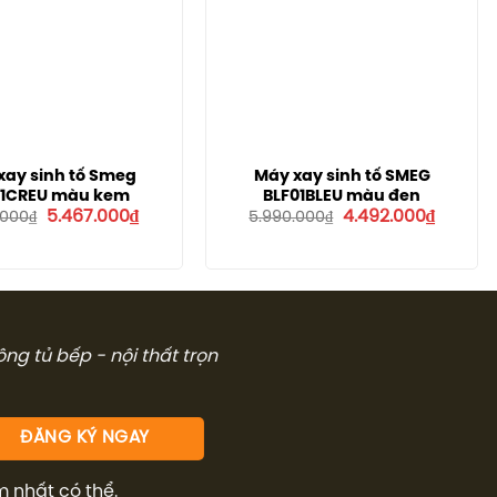
xay sinh tố Smeg
Máy xay sinh tố SMEG
01CREU màu kem
BLF01BLEU màu đen
Giá
Giá
Giá
Giá
5.467.000
₫
4.492.000
₫
.000
₫
5.990.000
₫
gốc
hiện
gốc
hiện
là:
tại
là:
tại
7.290.000₫.
là:
5.990.000₫.
là:
5.467.000₫.
4.492.00
công tủ bếp - nội thất trọn
m nhất có thể.