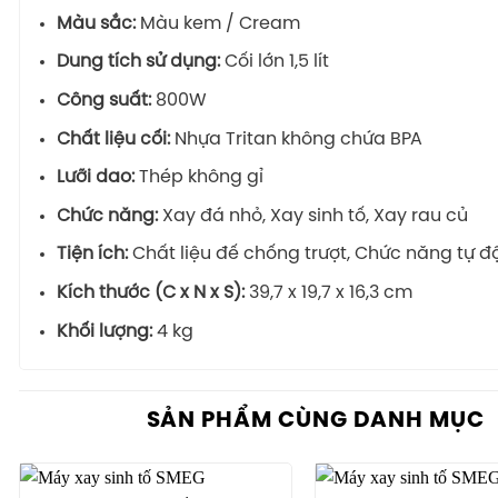
Màu sắc:
Màu kem / Cream
Dung tích sử dụng:
Cối lớn 1,5 lít
Công suất:
800W
Chất liệu cối:
Nhựa Tritan không chứa BPA
Lưỡi dao:
Thép không gỉ
Chức năng:
Xay đá nhỏ, Xay sinh tố, Xay rau củ
Tiện ích:
Chất liệu đế chống trượt, Chức năng tự đ
Kích thước (C x N x S):
39,7 x 19,7 x 16,3 cm
Khối lượng:
4 kg
SẢN PHẨM CÙNG DANH MỤC