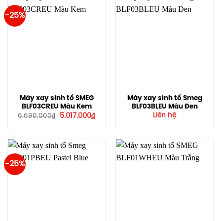
-25%
Máy xay sinh tố SMEG
Máy xay sinh tố Smeg
BLF03CREU Màu Kem
BLF03BLEU Màu Đen
Giá
Giá
5.017.000
₫
Liên hệ
6.690.000
₫
gốc
hiện
là:
tại
6.690.000₫.
là:
5.017.000₫.
-25%