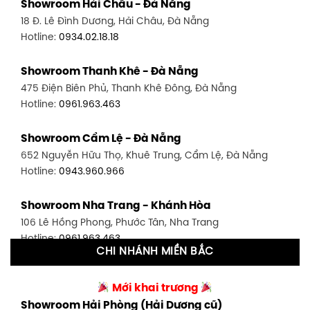
Showroom Hải Châu - Đà Nẵng
1411 Đường 3/2, P. 16, Quận 11, TP. HCM
18 Đ. Lê Đình Dương, Hải Châu, Đà Nẵng
Hotline:
0906.256.759
Hotline:
0934.02.18.18
Showroom Quận 7 - TP. HCM
Showroom Thanh Khê - Đà Nẵng
1448 Huỳnh Tấn Phát, Phú Thuận, Quận 7, TP HCM
475 Điện Biên Phủ, Thanh Khê Đông, Đà Nẵng
Hotline:
0946.480.580
Hotline:
0961.963.463
Showroom Bình Thạnh - TP. HCM
Showroom Cẩm Lệ - Đà Nẵng
348 Đ. Bạch Đằng, P. 14, Bình Thạnh, TP HCM
652 Nguyễn Hữu Thọ, Khuê Trung, Cẩm Lệ, Đà Nẵng
Hotline:
0902.716.230
Hotline:
0943.960.966
Showroom Tân Bình 1 - TP. HCM
Showroom Nha Trang - Khánh Hòa
591 Hoàng Văn Thụ, P. 4, Tân Bình, TP HCM
106 Lê Hồng Phong, Phước Tân, Nha Trang
Hotline:
0906.256.759
Hotline:
0961.963.463
CHI NHÁNH MIỀN BẮC
Showroom Tân Bình 2 - TP. HCM
Showroom Vinh - Nghệ An
90 Đ. Cộng Hòa, P. 4, Tân Bình, TP HCM
Mới khai trương
27-29 Nguyễn Sỹ Sách, Hưng Bình, TP Vinh, Nghệ An
Hotline:
0986.71.8448
Showroom Hải Phòng (Hải Dương cũ)
Hotline:
0943.960.966