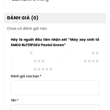
ĐÁNH GIÁ (0)
Chưa có đánh giá nào.
Hãy là người đầu tiên nhận xét “Máy xay sinh tố
SMEG BLF01PGEU Pastel Green”
1 trên 5 sao
2 trên 5 sao
3 trên 5 sao
4 trên 5 sao
5 trên 5 sao
Đánh giá của bạn
*
Tên
*