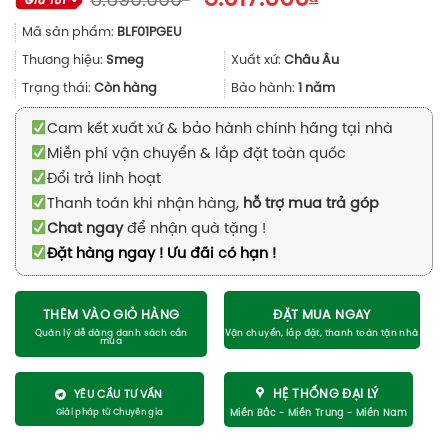
6.690.000
gốc
hiện
Mã sản phẩm:
BLF01PGEU
là:
tại
6.690.000₫.
là:
Thương hiệu:
Smeg
Xuất xứ:
Châu Âu
5.017.000₫.
Trạng thái:
Còn hàng
Bảo hành:
1 năm
Cam kết xuất xứ & bảo hành chính hãng tại nhà
Miễn phí vận chuyển & lắp đặt toàn quốc
Đổi trả linh hoạt
Thanh toán khi nhận hàng,
hỗ trợ mua trả góp
Chat ngay
để nhận quà tặng !
Đặt hàng ngay ! Ưu đãi có hạn !
THÊM VÀO GIỎ HÀNG
ĐẶT MUA NGAY
HỆ THỐNG ĐẠI LÝ
YÊU CẦU TƯ VẤN