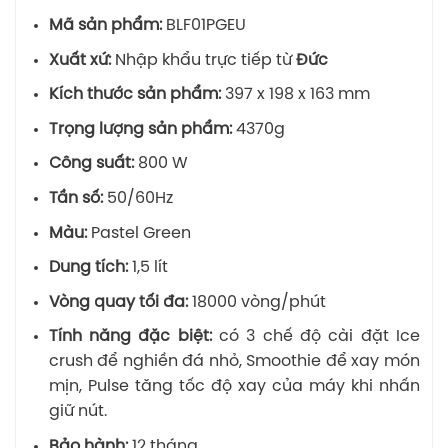
Mã sản phẩm:
BLF01PGEU
Xuất xứ:
Nhập khẩu trực tiếp từ
Đức
Kích thước sản phẩm:
397 x 198 x 163 mm
Trọng lượng sản phẩm:
4370g
Công suất:
800 W
Tần số:
50/60Hz
Màu:
Pastel Green
Dung tích:
1,5 lít
Vòng quay tối đa:
18000 vòng/phút
Tính năng đặc biệt:
có 3 chế độ cài đặt Ice
crush để nghiền đá nhỏ, Smoothie để xay món
mịn, Pulse tăng tốc độ xay của máy khi nhấn
giữ nút.
Bảo hành:
12 tháng