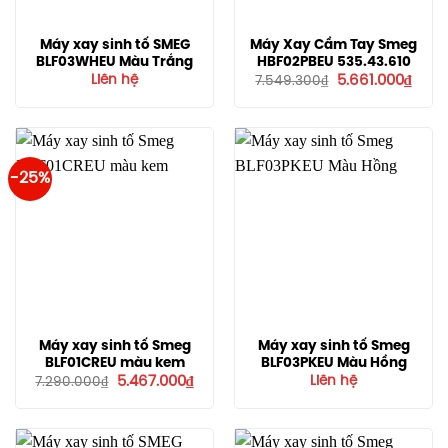
Máy xay sinh tố SMEG
Máy Xay Cầm Tay Smeg
BLF03WHEU Màu Trắng
HBF02PBEU 535.43.610
Giá
Giá
Liên hệ
5.661.000
₫
7.549.300
₫
gốc
hiện
là:
tại
7.549.300₫.
là:
5.661
-25%
Máy xay sinh tố Smeg
Máy xay sinh tố Smeg
BLF01CREU màu kem
BLF03PKEU Màu Hồng
Giá
Giá
5.467.000
₫
Liên hệ
7.290.000
₫
gốc
hiện
là:
tại
7.290.000₫.
là:
5.467.000₫.