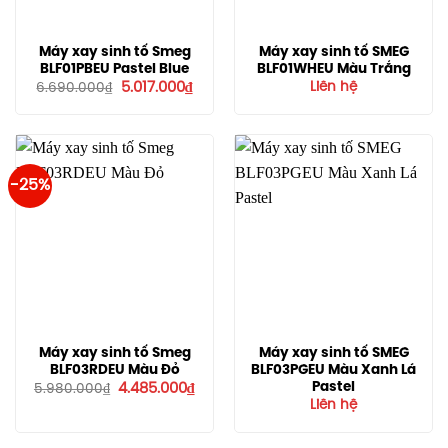
Máy xay sinh tố Smeg
Máy xay sinh tố SMEG
BLF01PBEU Pastel Blue
BLF01WHEU Màu Trắng
Giá
Giá
5.017.000
₫
Liên hệ
6.690.000
₫
gốc
hiện
là:
tại
6.690.000₫.
là:
5.017.000₫.
-25%
Máy xay sinh tố Smeg
Máy xay sinh tố SMEG
BLF03RDEU Màu Đỏ
BLF03PGEU Màu Xanh Lá
Giá
Giá
Pastel
4.485.000
₫
5.980.000
₫
gốc
hiện
Liên hệ
là:
tại
5.980.000₫.
là:
4.485.000₫.