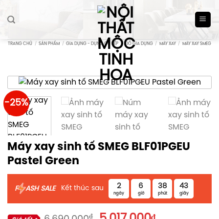
Skip
to
content
TRANG CHỦ
/
SẢN PHẨM
/
GIA DỤNG - DỤNG CỤ BẾP
/
ĐỒ GIA DỤNG
/
MÁY XAY
/
MÁY XAY SMEG
-25%
Máy xay sinh tố SMEG BLF01PGEU
Pastel Green
2
6
38
43
Kết thúc sau
F
ASH SALE
ngày
giờ
phút
giây
Giá
Giá
₫
5.017.000
₫