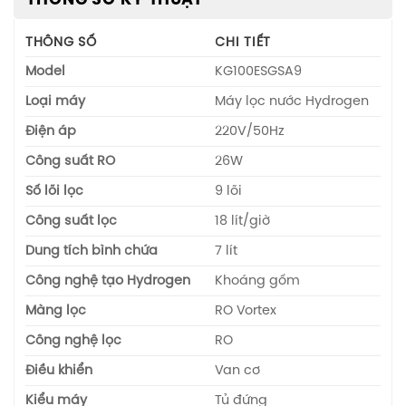
THÔNG SỐ
CHI TIẾT
Model
KG100ESGSA9
Loại máy
Máy lọc nước Hydrogen
Điện áp
220V/50Hz
Công suất RO
26W
Số lõi lọc
9 lõi
Công suất lọc
18 lít/giờ
Dung tích bình chứa
7 lít
Công nghệ tạo Hydrogen
Khoáng gốm
Màng lọc
RO Vortex
Công nghệ lọc
RO
Điều khiển
Van cơ
Kiểu máy
Tủ đứng