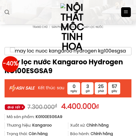
Skip
to
content
TRANG CHỦ
/
SẢN PHẨM
/
ĐIỆN MÁY
/
MÁY LỌC NƯỚC
Máy lọc nước Kangaroo Hydrogen
-40%
KG100ESGSA9
0
3
25
57
Kết thúc sau
F
ASH SALE
ngày
giờ
phút
giây
Giá
Giá
₫
4.400.000
₫
7.300.000
gốc
hiện
Mã sản phẩm:
KG100ESGSA9
là:
tại
7.300.000₫.
là:
Thương hiệu:
Kangaroo
Xuất xứ:
Chính hãng
4.400.000₫.
Trạng thái:
Còn hàng
Bảo hành:
Chính hãng