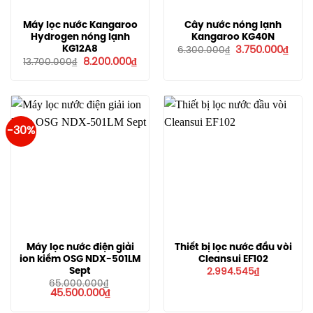
Máy lọc nước Kangaroo
Cây nước nóng lạnh
Hydrogen nóng lạnh
Kangaroo KG40N
Giá
Giá
KG12A8
3.750.000
₫
6.300.000
₫
gốc
hiện
Giá
Giá
8.200.000
₫
13.700.000
₫
là:
tại
gốc
hiện
6.300.000₫.
là:
là:
tại
3.750
13.700.000₫.
là:
8.200.000₫.
-30%
Máy lọc nước điện giải
Thiết bị lọc nước đầu vòi
ion kiềm OSG NDX-501LM
Cleansui EF102
Sept
2.994.545
₫
65.000.000
₫
Giá
Giá
45.500.000
₫
gốc
hiện
là:
tại