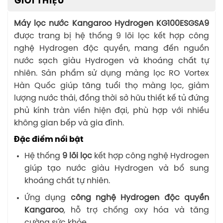
GIỚI THIỆU
Máy lọc nước Kangaroo Hydrogen KG100ESGSA9
được trang bị hệ thống 9 lõi lọc kết hợp công
nghệ Hydrogen độc quyền, mang đến nguồn
nước sạch giàu Hydrogen và khoáng chất tự
nhiên. Sản phẩm sử dụng màng lọc RO Vortex
Hàn Quốc giúp tăng tuổi thọ màng lọc, giảm
lượng nước thải, đồng thời sở hữu thiết kế tủ đứng
phủ kính tràn viền hiện đại, phù hợp với nhiều
không gian bếp và gia đình.
Đặc điểm nổi bật
Hệ thống
9 lõi lọc
kết hợp công nghệ Hydrogen
giúp tạo nước giàu Hydrogen và bổ sung
khoáng chất tự nhiên.
Ứng dụng
công nghệ Hydrogen độc quyền
Kangaroo
, hỗ trợ chống oxy hóa và tăng
cường sức khỏe.