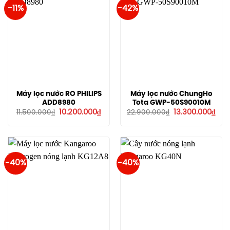
-11%
-42%
Máy lọc nước RO PHILIPS
Máy lọc nước ChungHo
ADD8980
Tota GWP-50S90010M
Giá
Giá
Giá
Giá
10.200.000
₫
13.300.000
₫
11.500.000
₫
22.900.000
₫
gốc
hiện
gốc
hiệ
là:
tại
là:
tại
11.500.000₫.
là:
22.900.000₫.
là:
10.200.000₫.
13.3
-40%
-40%