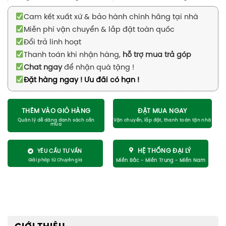
Cam kết xuất xứ & bảo hành chính hãng tại nhà
Miễn phí vận chuyển & lắp đặt toàn quốc
Đổi trả linh hoạt
Thanh toán khi nhận hàng,
hỗ trợ mua trả góp
Chat ngay
để nhận quà tặng !
Đặt hàng ngay ! Ưu đãi có hạn !
THÊM VÀO GIỎ HÀNG
ĐẶT MUA NGAY
HỆ THỐNG ĐẠI LÝ
YÊU CẦU TƯ VẤN