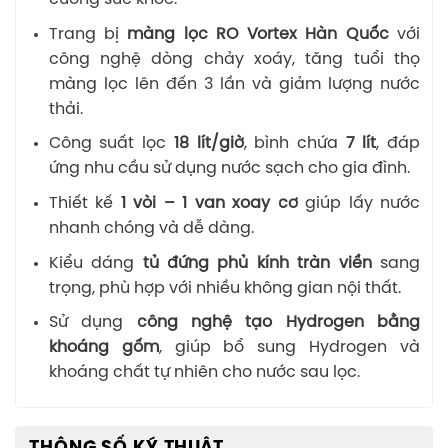
Trang bị
màng lọc RO Vortex Hàn Quốc
với
công nghệ dòng chảy xoáy, tăng tuổi thọ
màng lọc lên đến 3 lần và giảm lượng nước
thải.
Công suất lọc
18 lít/giờ
, bình chứa
7 lít
, đáp
ứng nhu cầu sử dụng nước sạch cho gia đình.
Thiết kế
1 vòi – 1 van xoay cơ
giúp lấy nước
nhanh chóng và dễ dàng.
Kiểu dáng
tủ đứng phủ kính tràn viền
sang
trọng, phù hợp với nhiều không gian nội thất.
Sử dụng
công nghệ tạo Hydrogen bằng
khoáng gốm
, giúp bổ sung Hydrogen và
khoáng chất tự nhiên cho nước sau lọc.
THÔNG SỐ KỸ THUẬT