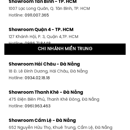
Showroom Tân Bình - TP. HCM
1007 Lạc Long Quân, Q. Tân Bình, TP. HCM
Hotline:
0911.007.365
Showroom Quận 4 - TP. HCM
127 Khánh Hội, P. 3, Quận 4,TP. HCM
Hotline:
0986.71.8448
CHI NHÁNH MIỀN TRUNG
Showroom Quận 11 - TP. HCM
Showroom Hải Châu - Đà Nẵng
1411 Đường 3/2, P. 16, Quận 11, TP. HCM
18 Đ. Lê Đình Dương, Hải Châu, Đà Nẵng
Hotline:
0906.256.759
Hotline:
0934.02.18.18
Showroom Quận 7 - TP. HCM
Showroom Thanh Khê - Đà Nẵng
1448 Huỳnh Tấn Phát, Phú Thuận, Quận 7, TP HCM
475 Điện Biên Phủ, Thanh Khê Đông, Đà Nẵng
Hotline:
0946.480.580
Hotline:
0961.963.463
Showroom Bình Thạnh - TP. HCM
Showroom Cẩm Lệ - Đà Nẵng
348 Đ. Bạch Đằng, P. 14, Bình Thạnh, TP HCM
652 Nguyễn Hữu Thọ, Khuê Trung, Cẩm Lệ, Đà Nẵng
Hotline:
0902.716.230