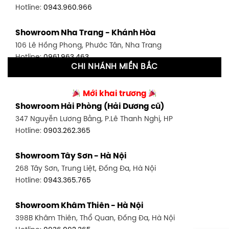
Hotline:
0943.960.966
Showroom Tân Bình 1 - TP. HCM
Showroom Nha Trang - Khánh Hòa
591 Hoàng Văn Thụ, P. 4, Tân Bình, TP HCM
106 Lê Hồng Phong, Phước Tân, Nha Trang
Hotline:
0906.256.759
Hotline:
0961.963.463
CHI NHÁNH MIỀN BẮC
Showroom Tân Bình 2 - TP. HCM
Showroom Vinh - Nghệ An
90 Đ. Cộng Hòa, P. 4, Tân Bình, TP HCM
Mới khai trương
27-29 Nguyễn Sỹ Sách, Hưng Bình, TP Vinh, Nghệ An
Hotline:
0986.71.8448
Showroom Hải Phòng (Hải Dương cũ)
Hotline:
0943.960.966
347 Nguyễn Lương Bằng, P.Lê Thanh Nghị, HP
Showroom Thuận An - Bình Dương
Hotline:
0903.262.365
Showroom Buôn Ma Thuột
66 đường DT743, An Phú, Thuận An, Bình Dương
119 Lê Thánh Tông, Tân Lợi, Buôn Ma Thuột
Hotline:
0902.716.230
Showroom Tây Sơn - Hà Nội
Hotline:
0934.02.18.18
268 Tây Sơn, Trung Liệt, Đống Đa, Hà Nội
Showroom Biên Hòa - Đồng Nai
Hotline:
0943.365.765
452 Nguyễn Ái Quốc, Tân Tiến, TP. Biên Hòa, Đồng Nai
Hotline:
0946.480.580
Showroom Khâm Thiên - Hà Nội
398B Khâm Thiên, Thổ Quan, Đống Đa, Hà Nội