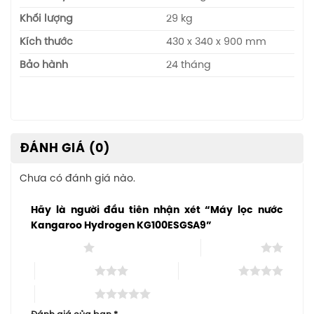
Khối lượng
29 kg
Kích thước
430 x 340 x 900 mm
Bảo hành
24 tháng
ĐÁNH GIÁ (0)
Chưa có đánh giá nào.
Hãy là người đầu tiên nhận xét “Máy lọc nước
Kangaroo Hydrogen KG100ESGSA9”
1 trên 5 sao
2 trên 5 sao
3 trên 5 sao
4 trên 5 sao
5 trên 5 sao