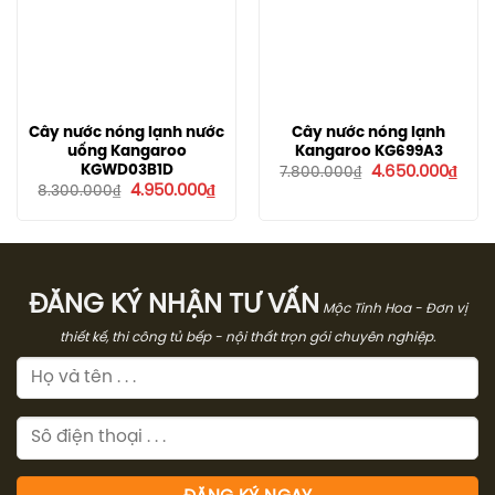
Cây nước nóng lạnh nước
Cây nước nóng lạnh
uống Kangaroo
Kangaroo KG699A3
Giá
Giá
KGWD03B1D
4.650.000
₫
7.800.000
₫
gốc
hiện
Giá
Giá
4.950.000
₫
8.300.000
₫
là:
tại
gốc
hiện
7.800.000₫.
là:
là:
tại
4.65
8.300.000₫.
là:
4.950.000₫.
ĐĂNG KÝ NHẬN TƯ VẤN
Mộc Tinh Hoa - Đơn vị
thiết kế, thi công tủ bếp - nội thất trọn gói chuyên nghiệp.