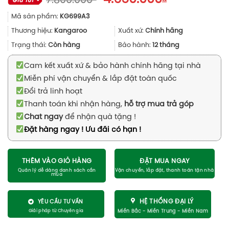
7.800.000
gốc
hiện
Mã sản phẩm:
KG699A3
là:
tại
7.800.000₫.
là:
Thương hiệu:
Kangaroo
Xuất xứ:
Chính hãng
4.650.000₫
Trạng thái:
Còn hàng
Bảo hành:
12 tháng
Cam kết xuất xứ & bảo hành chính hãng tại nhà
Miễn phí vận chuyển & lắp đặt toàn quốc
Đổi trả linh hoạt
Thanh toán khi nhận hàng,
hỗ trợ mua trả góp
Chat ngay
để nhận quà tặng !
Đặt hàng ngay ! Ưu đãi có hạn !
THÊM VÀO GIỎ HÀNG
ĐẶT MUA NGAY
HỆ THỐNG ĐẠI LÝ
YÊU CẦU TƯ VẤN