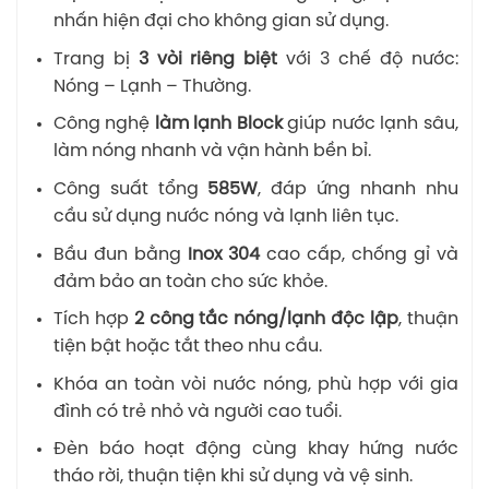
nhấn hiện đại cho không gian sử dụng.
Trang bị
3 vòi riêng biệt
với 3 chế độ nước:
Nóng – Lạnh – Thường.
Công nghệ
làm lạnh Block
giúp nước lạnh sâu,
làm nóng nhanh và vận hành bền bỉ.
Công suất tổng
585W
, đáp ứng nhanh nhu
cầu sử dụng nước nóng và lạnh liên tục.
Bầu đun bằng
Inox 304
cao cấp, chống gỉ và
đảm bảo an toàn cho sức khỏe.
Tích hợp
2 công tắc nóng/lạnh độc lập
, thuận
tiện bật hoặc tắt theo nhu cầu.
Khóa an toàn vòi nước nóng, phù hợp với gia
đình có trẻ nhỏ và người cao tuổi.
Đèn báo hoạt động cùng khay hứng nước
tháo rời, thuận tiện khi sử dụng và vệ sinh.