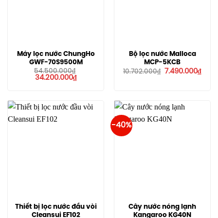
Máy lọc nước ChungHo
Bộ lọc nước Malloca
GWF-70S9500M
MCP-5KCB
Giá
Giá
54.500.000
₫
7.490.000
₫
10.702.000
₫
Giá
Giá
gốc
hiện
34.200.000
₫
gốc
hiện
là:
tại
là:
tại
10.702.000₫.
là:
54.500.000₫.
là:
7.49
34.200.000₫.
-40%
Thiết bị lọc nước đầu vòi
Cây nước nóng lạnh
Cleansui EF102
Kangaroo KG40N