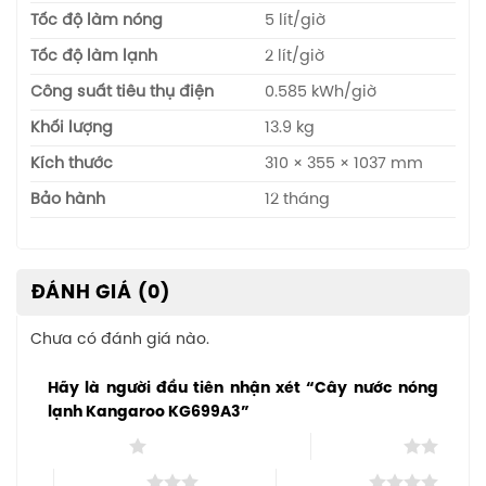
Tốc độ làm nóng
5 lít/giờ
Tốc độ làm lạnh
2 lít/giờ
Công suất tiêu thụ điện
0.585 kWh/giờ
Khối lượng
13.9 kg
Kích thước
310 × 355 × 1037 mm
Bảo hành
12 tháng
ĐÁNH GIÁ (0)
Chưa có đánh giá nào.
Hãy là người đầu tiên nhận xét “Cây nước nóng
lạnh Kangaroo KG699A3”
1 trên 5 sao
2 trên 5 sao
3 trên 5 sao
4 trên 5 sao