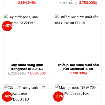
Giá
Giá
2.994.545
₫
3.750.000
₫
6.300.000
₫
gốc
hiện
là:
tại
6.300.000₫.
là:
3.750
-40%
Cây nước nóng lạnh
Thiết bị lọc nước dưới bồn
Kangaroo KG599A3
rửa Cleansui EU101
Giá
Giá
4.000.000
₫
11.700.000
₫
6.700.000
₫
gốc
hiện
là:
tại
6.700.000₫.
là:
4.000.000₫.
-40%
-37%