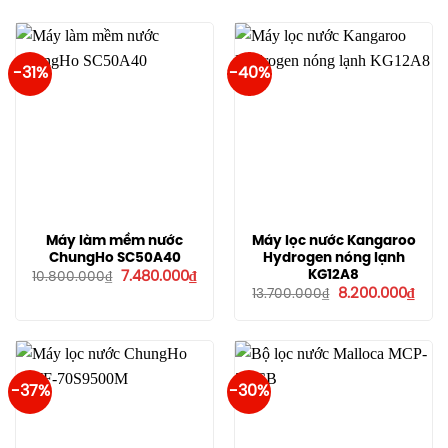
-31%
-40%
Máy làm mềm nước
Máy lọc nước Kangaroo
ChungHo SC50A40
Hydrogen nóng lạnh
Giá
Giá
KG12A8
7.480.000
₫
10.800.000
₫
gốc
hiện
Giá
Giá
8.200.000
₫
13.700.000
₫
là:
tại
gốc
hiện
10.800.000₫.
là:
là:
tại
7.480.000₫.
13.700.000₫.
là:
8.20
-37%
-30%