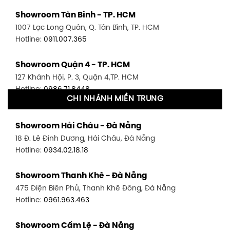
Showroom Tân Bình - TP. HCM
1007 Lạc Long Quân, Q. Tân Bình, TP. HCM
Hotline:
0911.007.365
Showroom Quận 4 - TP. HCM
127 Khánh Hội, P. 3, Quận 4,TP. HCM
Hotline:
0986.71.8448
CHI NHÁNH MIỀN TRUNG
Showroom Quận 11 - TP. HCM
Showroom Hải Châu - Đà Nẵng
1411 Đường 3/2, P. 16, Quận 11, TP. HCM
18 Đ. Lê Đình Dương, Hải Châu, Đà Nẵng
Hotline:
0906.256.759
Hotline:
0934.02.18.18
Showroom Quận 7 - TP. HCM
Showroom Thanh Khê - Đà Nẵng
1448 Huỳnh Tấn Phát, Phú Thuận, Quận 7, TP HCM
475 Điện Biên Phủ, Thanh Khê Đông, Đà Nẵng
Hotline:
0946.480.580
Hotline:
0961.963.463
Showroom Bình Thạnh - TP. HCM
Showroom Cẩm Lệ - Đà Nẵng
348 Đ. Bạch Đằng, P. 14, Bình Thạnh, TP HCM