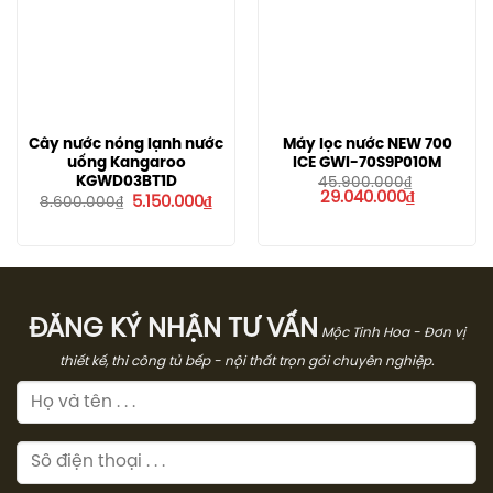
Cây nước nóng lạnh nước
Máy lọc nước NEW 700
uống Kangaroo
ICE GWI-70S9P010M
KGWD03BT1D
45.900.000
₫
Giá
Giá
29.040.000
₫
Giá
Giá
5.150.000
₫
8.600.000
₫
gốc
hiện
gốc
hiện
là:
tại
là:
tại
45.900.000₫.
là:
8.600.000₫.
là:
29.040.000
5.150.000₫.
ĐĂNG KÝ NHẬN TƯ VẤN
Mộc Tinh Hoa - Đơn vị
thiết kế, thi công tủ bếp - nội thất trọn gói chuyên nghiệp.