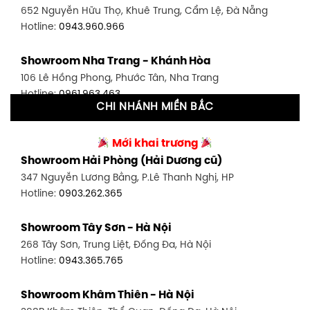
652 Nguyễn Hữu Thọ, Khuê Trung, Cẩm Lệ, Đà Nẵng
Hotline:
0902.716.230
Hotline:
0943.960.966
Showroom Tân Bình 1 - TP. HCM
Showroom Nha Trang - Khánh Hòa
591 Hoàng Văn Thụ, P. 4, Tân Bình, TP HCM
106 Lê Hồng Phong, Phước Tân, Nha Trang
Hotline:
0906.256.759
Hotline:
0961.963.463
CHI NHÁNH MIỀN BẮC
Showroom Tân Bình 2 - TP. HCM
Showroom Vinh - Nghệ An
90 Đ. Cộng Hòa, P. 4, Tân Bình, TP HCM
Mới khai trương
27-29 Nguyễn Sỹ Sách, Hưng Bình, TP Vinh, Nghệ An
Hotline:
0986.71.8448
Showroom Hải Phòng (Hải Dương cũ)
Hotline:
0943.960.966
347 Nguyễn Lương Bằng, P.Lê Thanh Nghị, HP
Showroom Thuận An - Bình Dương
Hotline:
0903.262.365
Showroom Buôn Ma Thuột
66 đường DT743, An Phú, Thuận An, Bình Dương
119 Lê Thánh Tông, Tân Lợi, Buôn Ma Thuột
Hotline:
0902.716.230
Showroom Tây Sơn - Hà Nội
Hotline:
0934.02.18.18
268 Tây Sơn, Trung Liệt, Đống Đa, Hà Nội
Showroom Biên Hòa - Đồng Nai
Hotline:
0943.365.765
452 Nguyễn Ái Quốc, Tân Tiến, TP. Biên Hòa, Đồng Nai
Hotline:
0946.480.580
Showroom Khâm Thiên - Hà Nội