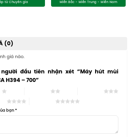
Á (0)
nh giá nào.
 người đầu tiên nhận xét “Máy hút mùi
A H394 – 700”
o
2 trên 5 sao
3 trên 5 sao
 sao
5 trên 5 sao
của bạn
*