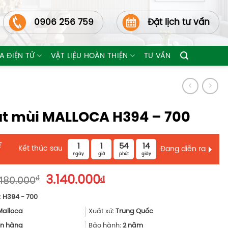
0906 256 759
Đặt lịch tư vấn
A ĐIỆN TỬ
VẬT LIỆU HOÀN THIỆN
TƯ VẤN
t mùi MALLOCA H394 – 700
E
1
1
54
13
Kết thúc sau
Đang diễn ra
ngày
giờ
phút
giây
Giá
Giá
₫
3.140.000
₫
480.000
gốc
hiện
:
H394 - 700
là:
tại
4.480.000₫.
là:
Malloca
Xuất xứ:
Trung Quốc
3.140.000₫.
n hàng
Bảo hành:
2 năm