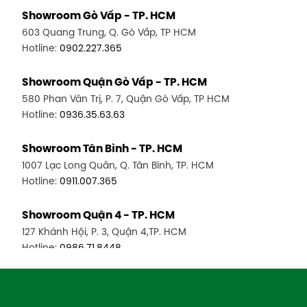
Showroom Gò Vấp - TP. HCM
603 Quang Trung, Q. Gò Vấp, TP HCM
Hotline:
0902.227.365
Showroom Quận Gò Vấp - TP. HCM
580 Phan Văn Trị, P. 7, Quận Gò Vấp, TP HCM
Hotline:
0936.35.63.63
Showroom Tân Bình - TP. HCM
1007 Lạc Long Quân, Q. Tân Bình, TP. HCM
Hotline:
0911.007.365
Showroom Quận 4 - TP. HCM
127 Khánh Hội, P. 3, Quận 4,TP. HCM
Hotline:
0986.71.8448
Showroom Quận 11 - TP. HCM
1411 Đường 3/2, P. 16, Quận 11, TP. HCM