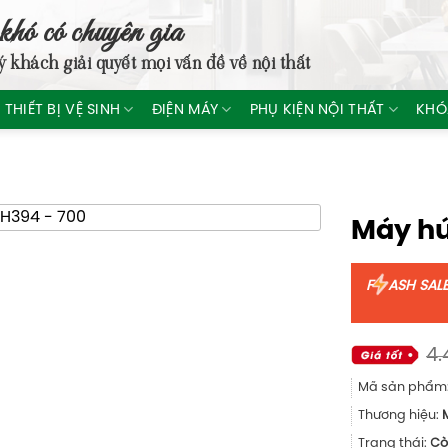
khó có chuyên gia
ý khách giải quyết mọi vấn đề về nội thất
THIẾT BỊ VỆ SINH
ĐIỆN MÁY
PHỤ KIỆN NỘI THẤT
KHÓ
Máy hú
F
ASH SAL
4.
Mã sản phẩm
Thương hiệu:
Trạng thái:
Cò