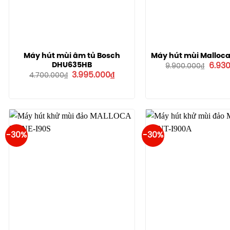
Máy hút mùi âm tủ Bosch
Máy hút mùi Malloca
Giá
DHU635HB
6.93
9.900.000
₫
gốc
Giá
Giá
3.995.000
₫
4.700.000
₫
là:
gốc
hiện
9.900
là:
tại
4.700.000₫.
là:
3.995.000₫.
-30%
-30%