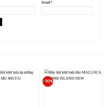
Email
*
-30%