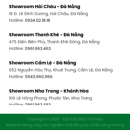
Showroom Hải Châu - Đà Nẵng
18 Đ. Lê Đình Dương, Hải Châu, Đà Nẵng
Hotline:
0934.02.18.18
Showroom Thanh Khê - Đà Nẵng
475 Điện Biên Phủ, Thanh Khê Đông, Đà Nẵng
Hotline:
0961.963.463
Showroom Cẩm Lệ - Đà Nẵng
652 Nguyễn Hữu Thọ, Khuê Trung, Cẩm Lệ, Đà Nẵng
Hotline:
0943.960.966
Showroom Nha Trang - Khánh Hòa
106 Lê Hồng Phong, Phước Tân, Nha Trang
Hotline:
0961.963.463
Showroom Vinh - Nghệ An
Copyright © 2026 - Nội thất Mộc Tinh Hoa
Website đang chạy thử nghiệm chờ đăng ký với Bộ công thương
27-29 Nguyễn Sỹ Sách, Hưng Bình, TP Vinh, Nghệ An