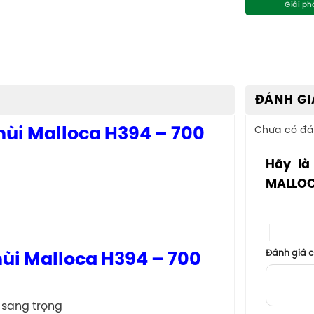
ĐÁNH GI
mùi Malloca H394 – 700
Chưa có đá
Hãy là
MALLOC
1 trên 5 sa
4 trên 5
Đánh giá 
mùi Malloca H394 – 700
 sang trọng