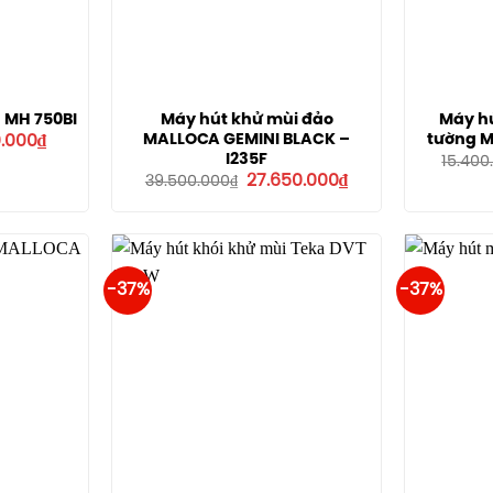
 MH 750BI
Máy hút khử mùi đảo
Máy hú
Giá
MALLOCA GEMINI BLACK –
tường 
0.000
₫
hiện
I235F
15.400
tại
Giá
Giá
27.650.000
₫
39.500.000
₫
.000₫.
là:
gốc
hiện
6.930.000₫.
là:
tại
39.500.000₫.
là:
27.650.000₫.
-37%
-37%