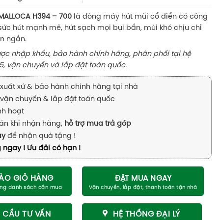
MALLOCA H394 – 700
là dòng máy hút mùi cổ điển có công
sức hút mạnh mẽ, hút sạch mọi bụi bẩn, mùi khó chịu chỉ
an ngắn.
c nhập khẩu, bảo hành chính hãng, phân phối tại hệ
5, vận chuyển và lắp đặt toàn quốc.
xuất xứ & bảo hành chính hãng tại nhà
vận chuyển & lắp đặt toàn quốc
inh hoạt
án khi nhận hàng,
hỗ trợ mua trả góp
ay
để nhận quà tặng !
 ngay ! Ưu đãi có hạn !
ÀO GIỎ HÀNG
ĐẶT MUA NGAY
 CẦU TƯ VẤN
HỆ THỐNG ĐẠI LÝ