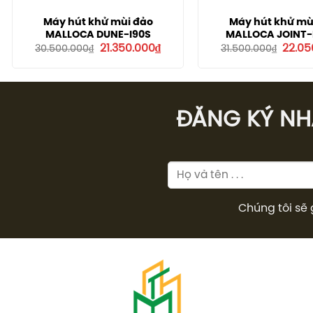
Máy hút khử mùi đảo
Máy hút khử mù
MALLOCA DUNE-I90S
MALLOCA JOINT-
Giá
Giá
Giá
21.350.000
₫
22.05
30.500.000
₫
31.500.000
₫
gốc
hiện
gốc
là:
tại
là:
30.500.000₫.
là:
31.500
21.350.000₫.
ĐĂNG KÝ NHÂ
Chúng tôi sẽ 