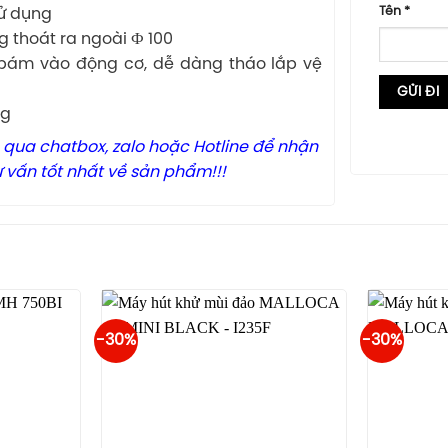
Tên
*
sử dụng
g thoát ra ngoài Ф 100
bám vào động cơ, dễ dàng tháo lắp vệ
ng
 qua chatbox, zalo hoặc Hotline để nhận
ư vấn tốt nhất về sản phẩm!!!
-30%
-30%