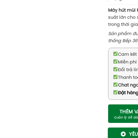
Máy hút mùi 
suất lớn cho 
trong thời gi
Sản phẩm đượ
thống Bếp 36
Cam kết 
Miễn phí 
Đổi trả l
Thanh to
Chat ng
Đặt hàng
THÊM V
YÊU