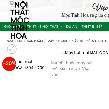
Skip
Việc 
to
Mộc Tinh Hoa
sẽ giúp qu
content
GIỚI THIỆU
THIẾT KẾ NỘI THẤT
DỰ ÁN
THIẾT BỊ BẾP
TRANG CHỦ
/
SẢN PHẨM
/
MÁY HÚT MÙI
/
MÁY HÚT MÙI MALLOCA
-30%