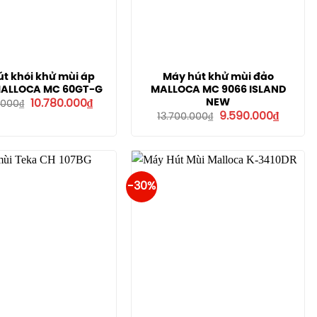
t khói khử mùi áp
Máy hút khử mùi đảo
MALLOCA MC 60GT-G
MALLOCA MC 9066 ISLAND
Giá
Giá
NEW
10.780.000
₫
.000
₫
gốc
hiện
Giá
Giá
9.590.000
₫
13.700.000
₫
là:
tại
gốc
hiện
15.400.000₫.
là:
là:
tại
10.780.000₫.
13.700.000₫.
là:
9.590.0
-30%