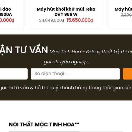
i đảo
Máy hút khói khử mùi Teka
Máy hút
I900A
DVT 985 W
3.390
Giá
Giá
Giá
0.000
₫
15.650.000
₫
24.849.000
₫
hiện
gốc
hiện
tại
là:
tại
.000₫.
là:
24.849.000₫.
là:
22.050.000₫.
15.650.000₫.
̣N TƯ VẤN
Mộc Tinh Hoa - Đơn vị thiết kế, thi 
gói chuyên nghiệp.
gọi lại tư vấn & hỗ trợ quý khách hàng trong thời gian sớ
NỘI THẤT MỘC TINH HOA™