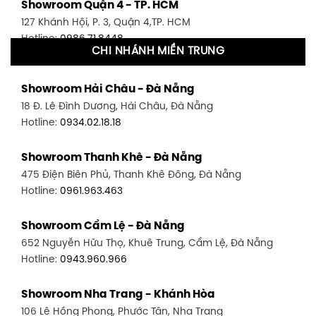
Showroom Quận 4 - TP. HCM
127 Khánh Hội, P. 3, Quận 4,TP. HCM
Hotline:
0986.71.8448
CHI NHÁNH MIỀN TRUNG
Showroom Quận 11 - TP. HCM
Showroom Hải Châu - Đà Nẵng
1411 Đường 3/2, P. 16, Quận 11, TP. HCM
18 Đ. Lê Đình Dương, Hải Châu, Đà Nẵng
Hotline:
0906.256.759
Hotline:
0934.02.18.18
Showroom Quận 7 - TP. HCM
Showroom Thanh Khê - Đà Nẵng
1448 Huỳnh Tấn Phát, Phú Thuận, Quận 7, TP HCM
475 Điện Biên Phủ, Thanh Khê Đông, Đà Nẵng
Hotline:
0946.480.580
Hotline:
0961.963.463
Showroom Bình Thạnh - TP. HCM
Showroom Cẩm Lệ - Đà Nẵng
348 Đ. Bạch Đằng, P. 14, Bình Thạnh, TP HCM
652 Nguyễn Hữu Thọ, Khuê Trung, Cẩm Lệ, Đà Nẵng
Hotline:
0902.716.230
Hotline:
0943.960.966
Showroom Tân Bình 1 - TP. HCM
Showroom Nha Trang - Khánh Hòa
591 Hoàng Văn Thụ, P. 4, Tân Bình, TP HCM
106 Lê Hồng Phong, Phước Tân, Nha Trang
Hotline:
0906.256.759