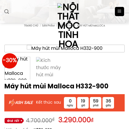
Skip
to
content
TRANG CHỦ
/
SẢN PHẨM
/
MÁY HÚT MÙI
/
MÁY HÚT MÙI MALLOCA
-30%
Máy hút mùi Malloca H332-900
0
19
59
35
Kết thúc sau
F
ASH SALE
ngày
giờ
phút
giây
Giá
Giá
₫
3.290.000
₫
4.700.000
gốc
hiện