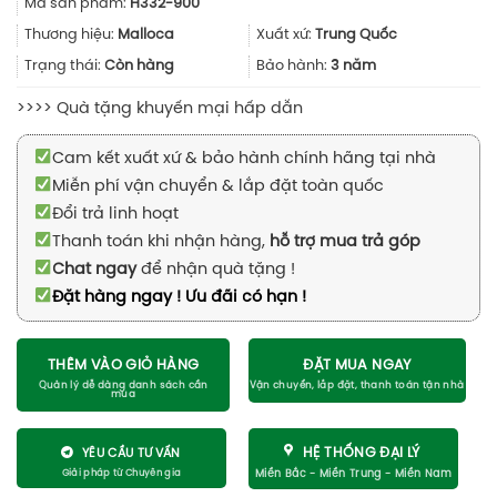
Mã sản phẩm:
H332-900
là:
tại
4.700.000₫.
là:
Thương hiệu:
Malloca
Xuất xứ:
Trung Quốc
3.290.000₫.
Trạng thái:
Còn hàng
Bảo hành:
3 năm
>>>> Quà tặng khuyến mại hấp dẫn
Cam kết xuất xứ & bảo hành chính hãng tại nhà
Miễn phí vận chuyển & lắp đặt toàn quốc
Đổi trả linh hoạt
Thanh toán khi nhận hàng,
hỗ trợ mua trả góp
Chat ngay
để nhận quà tặng !
Đặt hàng ngay ! Ưu đãi có hạn !
THÊM VÀO GIỎ HÀNG
ĐẶT MUA NGAY
HỆ THỐNG ĐẠI LÝ
YÊU CẦU TƯ VẤN