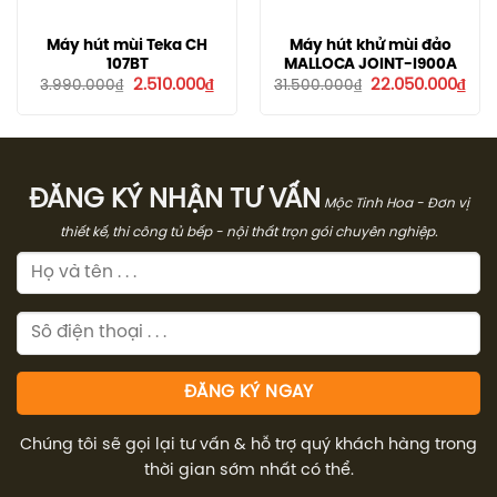
Máy hút mùi Teka CH
Máy hút khử mùi đảo
107BT
MALLOCA JOINT-I900A
Giá
Giá
Giá
Giá
2.510.000
₫
22.050.000
₫
3.990.000
₫
31.500.000
₫
gốc
hiện
gốc
hiệ
là:
tại
là:
tại
3.990.000₫.
là:
31.500.000₫.
là:
2.510.000₫.
22.0
ĐĂNG KÝ NHẬN TƯ VẤN
Mộc Tinh Hoa - Đơn vị
thiết kế, thi công tủ bếp - nội thất trọn gói chuyên nghiệp.
Chúng tôi sẽ gọi lại tư vấn & hỗ trợ quý khách hàng trong
thời gian sớm nhất có thể.