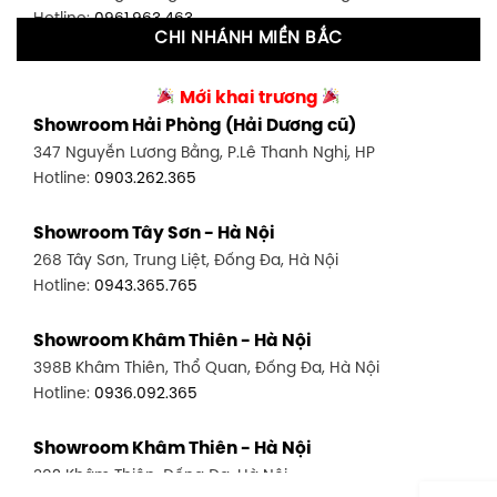
Hotline:
0961.963.463
CHI NHÁNH MIỀN BẮC
Showroom Tân Bình 2 - TP. HCM
Showroom Vinh - Nghệ An
90 Đ. Cộng Hòa, P. 4, Tân Bình, TP HCM
Mới khai trương
27-29 Nguyễn Sỹ Sách, Hưng Bình, TP Vinh, Nghệ An
Hotline:
0986.71.8448
Showroom Hải Phòng (Hải Dương cũ)
Hotline:
0943.960.966
347 Nguyễn Lương Bằng, P.Lê Thanh Nghị, HP
Showroom Thuận An - Bình Dương
Hotline:
0903.262.365
Showroom Buôn Ma Thuột
66 đường DT743, An Phú, Thuận An, Bình Dương
119 Lê Thánh Tông, Tân Lợi, Buôn Ma Thuột
Hotline:
0902.716.230
Showroom Tây Sơn - Hà Nội
Hotline:
0934.02.18.18
268 Tây Sơn, Trung Liệt, Đống Đa, Hà Nội
Showroom Biên Hòa - Đồng Nai
Hotline:
0943.365.765
452 Nguyễn Ái Quốc, Tân Tiến, TP. Biên Hòa, Đồng Nai
Hotline:
0946.480.580
Showroom Khâm Thiên - Hà Nội
398B Khâm Thiên, Thổ Quan, Đống Đa, Hà Nội
Hotline:
0936.092.365
Showroom Khâm Thiên - Hà Nội
302 Khâm Thiên, Đống Đa, Hà Nội