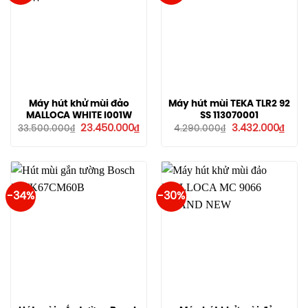
Máy hút khử mùi đảo
Máy hút mùi TEKA TLR2 92
MALLOCA WHITE I001W
SS 113070001
Giá
Giá
Giá
Giá
23.450.000
₫
3.432.000
₫
33.500.000
₫
4.290.000
₫
gốc
hiện
gốc
hiện
là:
tại
là:
tại
33.500.000₫.
là:
4.290.000₫.
là:
23.450.000₫.
3.432
-34%
-30%