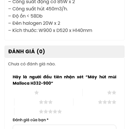
– Công suất động cơ 85W x 2
– Công suất hút 450m3/h.
– Độ ồn < 58Db
– Đèn halogen 20W x 2
– Kích thước: W900 x D520 x H140mm
ĐÁNH GIÁ (0)
Chưa có đánh giá nào.
Hãy là người đầu tiên nhận xét “Máy hút mùi
Malloca H332-900”
1 trên 5 sao
2 trên 5 sao
3 trên 5 sao
4 trên 5 sao
5 trên 5 sao
Đánh giá của bạn
*