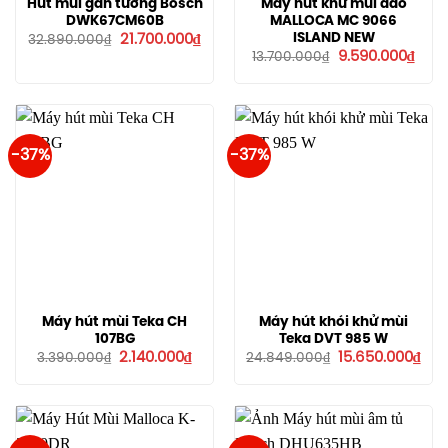
Hút mùi gắn tường Bosch
Máy hút khử mùi đảo
DWK67CM60B
MALLOCA MC 9066
Giá
Giá
ISLAND NEW
21.700.000
₫
32.890.000
₫
gốc
hiện
Giá
Giá
9.590.000
₫
13.700.000
₫
là:
tại
gốc
hiện
32.890.000₫.
là:
là:
tại
21.700.000₫.
13.700.000₫.
là:
9.59
-37%
-37%
Máy hút mùi Teka CH
Máy hút khói khử mùi
107BG
Teka DVT 985 W
Giá
Giá
Giá
Giá
2.140.000
₫
15.650.000
₫
3.390.000
₫
24.849.000
₫
gốc
hiện
gốc
hiệ
là:
tại
là:
tại
3.390.000₫.
là:
24.849.000₫.
là:
2.140.000₫.
15.6