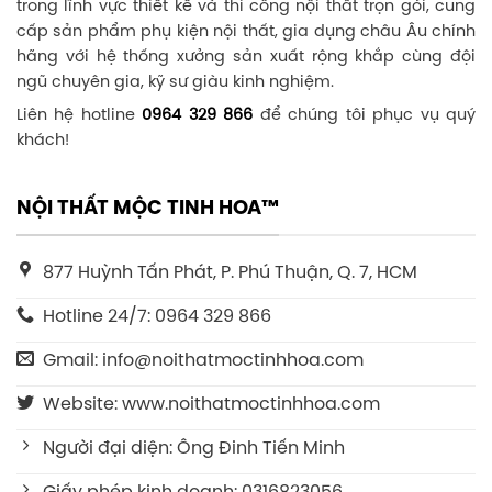
trong lĩnh vực thiết kế và thi công nội thất trọn gói, cung
cấp sản phẩm phụ kiện nội thất, gia dụng châu Âu chính
hãng với hệ thống xưởng sản xuất rộng khắp cùng đội
ngũ chuyên gia, kỹ sư giàu kinh nghiệm.
Liên hệ hotline
0964 329 866
để chúng tôi phục vụ quý
khách!
NỘI THẤT MỘC TINH HOA™
877 Huỳnh Tấn Phát, P. Phú Thuận, Q. 7, HCM
Hotline 24/7: 0964 329 866
Gmail: info@noithatmoctinhhoa.com
Website: www.noithatmoctinhhoa.com
Người đại diện: Ông Đinh Tiến Minh