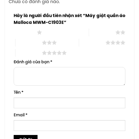
Chưa có đánh giá nào.
Hãy là người đầu tiên nhận xét “Máy giặt quần áo
Malloca MWM-C1903E”
1 trên 5 sao
2 trên 5 sao
3 trên 5 sao
4 trên 5 sao
5 trên 5 sao
Đánh giá của bạn
*
Tên
*
Email
*