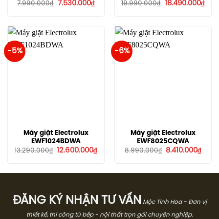
Giá
Giá
Giá
Giá
7.530.000
₫
18.490.000
₫
7.990.000
₫
19.990.000
₫
gốc
hiện
gốc
hiện
là:
tại
là:
tại
7.990.000₫.
là:
19.990.000₫.
là:
7.530.000₫.
18.4
-5%
-6%
Máy giặt Electrolux
Máy giặt Electrolux
EWF1024BDWA
EWF8025CQWA
Giá
Giá
Giá
Giá
12.600.000
₫
8.410.000
₫
13.290.000
₫
8.990.000
₫
gốc
hiện
gốc
hiện
là:
tại
là:
tại
13.290.000₫.
là:
8.990.000₫.
là:
12.600.000₫.
8.410
ĐĂNG KÝ NHẬN TƯ VẤN
Mộc Tinh Hoa - Đơn vị
thiết kế, thi công tủ bếp - nội thất trọn gói chuyên nghiệp.