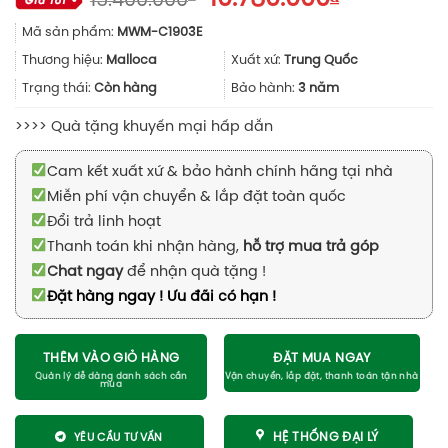
15.400.000
gốc
hiện
Mã sản phẩm:
MWM-C1903E
là:
tại
15.400.000₫.
là:
Thương hiệu:
Malloca
Xuất xứ:
Trung Quốc
10.780.000
Trạng thái:
Còn hàng
Bảo hành:
3 năm
>>>> Quà tặng khuyến mại hấp dẫn
Cam kết xuất xứ & bảo hành chính hãng tại nhà
Miễn phí vận chuyển & lắp đặt toàn quốc
Đổi trả linh hoạt
Thanh toán khi nhận hàng,
hỗ trợ mua trả góp
Chat ngay
để nhận quà tặng !
Đặt hàng ngay ! Ưu đãi có hạn !
THÊM VÀO GIỎ HÀNG
ĐẶT MUA NGAY
HỆ THỐNG ĐẠI LÝ
YÊU CẦU TƯ VẤN