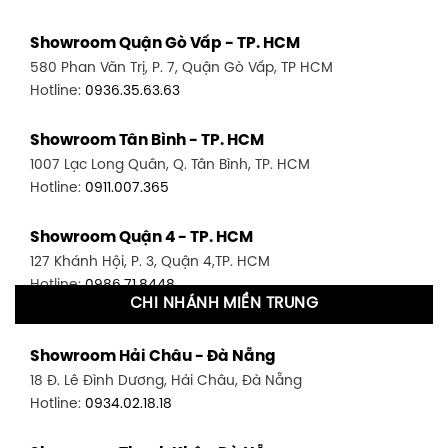
Showroom Quận Gò Vấp - TP. HCM
580 Phan Văn Trị, P. 7, Quận Gò Vấp, TP HCM
Hotline:
0936.35.63.63
Showroom Tân Bình - TP. HCM
1007 Lạc Long Quân, Q. Tân Bình, TP. HCM
Hotline:
0911.007.365
Showroom Quận 4 - TP. HCM
127 Khánh Hội, P. 3, Quận 4,TP. HCM
Hotline:
0986.71.8448
CHI NHÁNH MIỀN TRUNG
Showroom Quận 11 - TP. HCM
Showroom Hải Châu - Đà Nẵng
1411 Đường 3/2, P. 16, Quận 11, TP. HCM
18 Đ. Lê Đình Dương, Hải Châu, Đà Nẵng
Hotline:
0906.256.759
Hotline:
0934.02.18.18
Showroom Quận 7 - TP. HCM