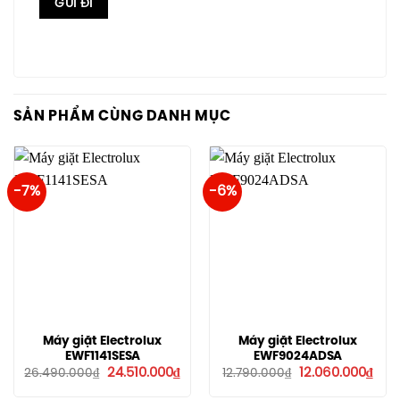
SẢN PHẨM CÙNG DANH MỤC
-7%
-6%
Máy giặt Electrolux
Máy giặt Electrolux
EWF1141SESA
EWF9024ADSA
Giá
Giá
Giá
Giá
24.510.000
₫
12.060.000
₫
26.490.000
₫
12.790.000
₫
gốc
hiện
gốc
hiện
là:
tại
là:
tại