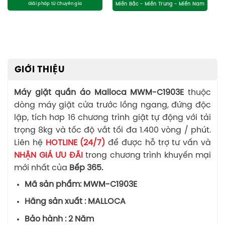
GIỚI THIỆU
Máy giặt quần áo Malloca MWM-C1903E
thuộc
dòng máy giặt cửa trước lồng ngang, đứng độc
lập, tích hơp 16 chương trình giặt tự động với tải
trọng 8kg và tốc độ vắt tối đa 1.400 vòng / phút.
Liên hệ
HOTLINE (24/7)
để được hỗ trợ tư vấn và
NHẬN GIÁ ƯU ĐÃI
trong chương trình khuyến mại
mới nhất của
Bếp 365.
Mã sản phẩm: MWM-C1903E
Hãng sản xuất : MALLOCA
Bảo hành : 2 Năm