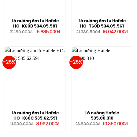
Lò nướng âm tủ Hafele
Lò nướng âm tủ Hafele
HO-K60B 534.05.581
HO-T60D 534.05.561
Giá
Giá
Giá
Giá
15.885.000
₫
16.042.000
₫
21.180.000
₫
21.389.500
₫
gốc
hiện
gốc
hiện
là:
tại
là:
tại
21.180.000₫.
là:
21.389.500₫.
là:
15.885.000₫.
16.0
-25%
-25%
Lò nướng âm tủ Hafele
Lò nướng Hafele
HO-K60C 535.62.591
535.00.310
Giá
Giá
Giá
Giá
8.992.000
₫
10.350.000
₫
11.990.000
₫
13.800.000
₫
gốc
hiện
gốc
hiện
là:
tại
là:
tại
11.990.000₫.
là:
13.800.000₫.
là: