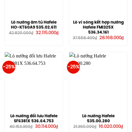
Lò nướng âm tủ Hafele
Lò vi sóng kết hợp nướng
HO-KT60A9 535.02.611
Hafele FMI325X
Giá
Giá
536.34.161
32.115.000
₫
42.820.000
₫
gốc
hiện
Giá
Giá
28.168.000
₫
37.558.400
₫
là:
tại
gốc
hiệ
42.820.000₫.
là:
là:
tại
32.115.000₫.
37.558.400₫.
là:
28.1
-25%
-25%
Lò nướng đối lưu Hafele
Lò nướng Hafele
SF6381X 536.64.753
535.00.280
Giá
Giá
Giá
Giá
30.114.000
₫
16.020.000
₫
40.153.300
₫
21.360.000
₫
gốc
hiện
gốc
hiện