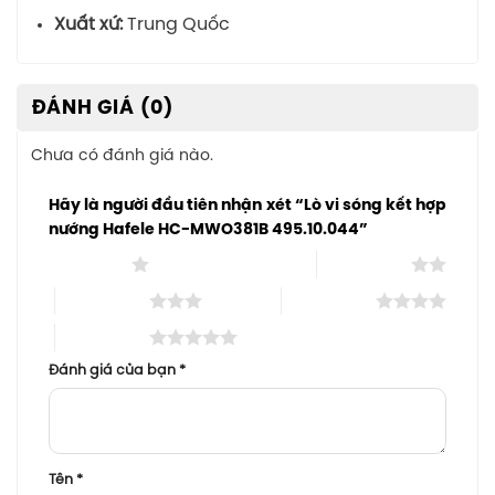
Xuất xứ:
Trung Quốc
ĐÁNH GIÁ (0)
Chưa có đánh giá nào.
Hãy là người đầu tiên nhận xét “Lò vi sóng kết hợp
nướng Hafele HC-MWO381B 495.10.044”
1 trên 5 sao
2 trên 5 sao
3 trên 5 sao
4 trên 5 sao
5 trên 5 sao
Đánh giá của bạn
*
Tên
*