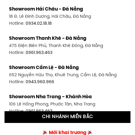
Showroom Quận 11 - TP. HCM
Showroom Hải Châu - Đà Nẵng
1411 Đường 3/2, P. 16, Quận 11, TP. HCM
18 Đ. Lê Đình Dương, Hải Châu, Đà Nẵng
Hotline:
0906.256.759
Hotline:
0934.02.18.18
Showroom Quận 7 - TP. HCM
Showroom Thanh Khê - Đà Nẵng
1448 Huỳnh Tấn Phát, Phú Thuận, Quận 7, TP HCM
475 Điện Biên Phủ, Thanh Khê Đông, Đà Nẵng
Hotline:
0946.480.580
Hotline:
0961.963.463
Showroom Bình Thạnh - TP. HCM
Showroom Cẩm Lệ - Đà Nẵng
348 Đ. Bạch Đằng, P. 14, Bình Thạnh, TP HCM
652 Nguyễn Hữu Thọ, Khuê Trung, Cẩm Lệ, Đà Nẵng
Hotline:
0902.716.230
Hotline:
0943.960.966
Showroom Tân Bình 1 - TP. HCM
Showroom Nha Trang - Khánh Hòa
591 Hoàng Văn Thụ, P. 4, Tân Bình, TP HCM
106 Lê Hồng Phong, Phước Tân, Nha Trang
Hotline:
0906.256.759
Hotline:
0961.963.463
CHI NHÁNH MIỀN BẮC
Showroom Tân Bình 2 - TP. HCM
Showroom Vinh - Nghệ An
90 Đ. Cộng Hòa, P. 4, Tân Bình, TP HCM
Mới khai trương
27-29 Nguyễn Sỹ Sách, Hưng Bình, TP Vinh, Nghệ An
Hotline:
0986.71.8448