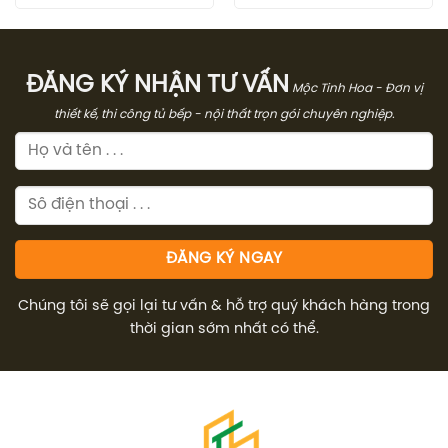
là:
tại
là:
tại
40.153.300₫.
là:
21.360.000₫.
là:
30.114.000₫.
16.0
ĐĂNG KÝ NHẬN TƯ VẤN
Mộc Tinh Hoa - Đơn vị
thiết kế, thi công tủ bếp - nội thất trọn gói chuyên nghiệp.
Chúng tôi sẽ gọi lại tư vấn & hỗ trợ quý khách hàng trong
thời gian sớm nhất có thể.