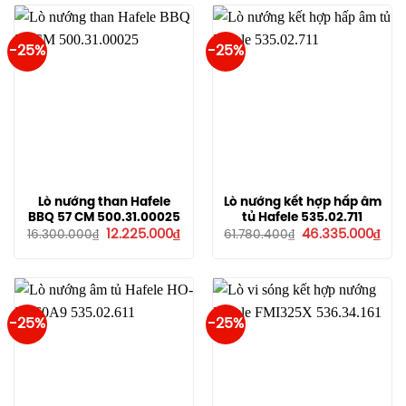
8.992.000₫.
10.3
-25%
-25%
Lò nướng than Hafele
Lò nướng kết hợp hấp âm
BBQ 57 CM 500.31.00025
tủ Hafele 535.02.711
Giá
Giá
Giá
Giá
12.225.000
₫
46.335.000
₫
16.300.000
₫
61.780.400
₫
gốc
hiện
gốc
hiệ
là:
tại
là:
tại
16.300.000₫.
là:
61.780.400₫.
là:
12.225.000₫.
46.3
-25%
-25%