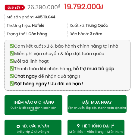
Giá
Giá
₫
19.792.000
₫
26.390.000
gốc
hiện
Mã sản phẩm:
495.10.044
là:
tại
26.390.000₫.
là:
Thương hiệu:
Hafele
Xuất xứ:
Trung Quốc
19.792.000
Trạng thái:
Còn hàng
Bảo hành:
3 năm
Cam kết xuất xứ & bảo hành chính hãng tại nhà
Miễn phí vận chuyển & lắp đặt toàn quốc
Đổi trả linh hoạt
Thanh toán khi nhận hàng,
hỗ trợ mua trả góp
Chat ngay
để nhận quà tặng !
Đặt hàng ngay ! Ưu đãi có hạn !
THÊM VÀO GIỎ HÀNG
ĐẶT MUA NGAY
HỆ THỐNG ĐẠI LÝ
YÊU CẦU TƯ VẤN