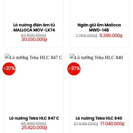
Lò nướng điện âm tủ
Ngăn giữ ấm Malloca
MALLOCA MOV-LX74
MWD-14B
Giá
Giá
42.900.000
₫
5.390.000
₫
7.700.000
₫
Giá
Giá
gốc
hiện
30.030.000
₫
gốc
hiện
là:
tại
là:
tại
7.700.000₫.
là:
42.900.000₫.
là:
5.390
30.030.000₫.
-37%
-37%
Lò nướng Teka HLC 847 C
Lò nướng Teka HLC 840
Giá
Giá
40.990.000
₫
17.040.000
₫
27.049.000
₫
Giá
Giá
gốc
hiện
25.820.000
₫
gốc
hiện
là:
tại