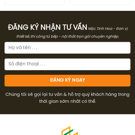
gốc
hiện
gốc
hiệ
là:
tại
là:
tại
33.590.000₫.
là:
22.400.000₫.
là:
22.200.000₫.
15.6
ĐĂNG KÝ NHẬN TƯ VẤN
Mộc Tinh Hoa - Đơn vị
thiết kế, thi công tủ bếp - nội thất trọn gói chuyên nghiệp.
Chúng tôi sẽ gọi lại tư vấn & hỗ trợ quý khách hàng trong
thời gian sớm nhất có thể.