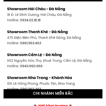
Showroom Quận 11 - TP. HCM
Showroom Hải Châu - Đà Nẵng
1411 Đường 3/2, P. 16, Quận 11, TP. HCM
18 Đ. Lê Đình Dương, Hải Châu, Đà Nẵng
Hotline:
0906.256.759
Hotline:
0934.02.18.18
Showroom Quận 7 - TP. HCM
Showroom Thanh Khê - Đà Nẵng
1448 Huỳnh Tấn Phát, Phú Thuận, Quận 7, TP HCM
475 Điện Biên Phủ, Thanh Khê Đông, Đà Nẵng
Hotline:
0946.480.580
Hotline:
0961.963.463
Showroom Bình Thạnh - TP. HCM
Showroom Cẩm Lệ - Đà Nẵng
348 Đ. Bạch Đằng, P. 14, Bình Thạnh, TP HCM
652 Nguyễn Hữu Thọ, Khuê Trung, Cẩm Lệ, Đà Nẵng
Hotline:
0902.716.230
Hotline:
0943.960.966
Showroom Tân Bình 1 - TP. HCM
Showroom Nha Trang - Khánh Hòa
591 Hoàng Văn Thụ, P. 4, Tân Bình, TP HCM
106 Lê Hồng Phong, Phước Tân, Nha Trang
Hotline:
0906.256.759
Hotline:
0961.963.463
CHI NHÁNH MIỀN BẮC
Showroom Tân Bình 2 - TP. HCM
Showroom Vinh - Nghệ An
90 Đ. Cộng Hòa, P. 4, Tân Bình, TP HCM