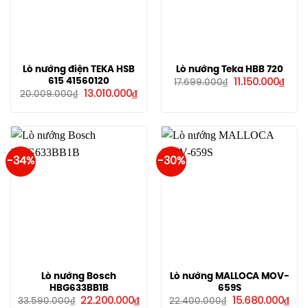
Lò nướng điện TEKA HSB
Lò nướng Teka HBB 720
Giá
Giá
615 41560120
11.150.000
₫
17.699.000
₫
gốc
hiện
Giá
Giá
13.010.000
₫
20.009.000
₫
là:
tại
gốc
hiện
17.699.000₫.
là:
là:
tại
11.15
20.009.000₫.
là:
13.010.000₫.
-34%
-30%
Lò nướng Bosch
Lò nướng MALLOCA MOV-
HBG633BB1B
659S
Giá
Giá
Giá
Giá
22.200.000
₫
15.680.000
₫
33.590.000
₫
22.400.000
₫