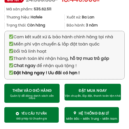
24.599.300
gốc
hiện
Mã sản phẩm:
535.62.511
là:
tại
24.599.300₫.
là:
Thương hiệu:
Hafele
Xuất xứ:
Ba Lan
18.449.00
Trạng thái:
Còn hàng
Bảo hành:
3 năm
Cam kết xuất xứ & bảo hành chính hãng tại nhà
Miễn phí vận chuyển & lắp đặt toàn quốc
Đổi trả linh hoạt
Thanh toán khi nhận hàng,
hỗ trợ mua trả góp
Chat ngay
để nhận quà tặng !
Đặt hàng ngay ! Ưu đãi có hạn !
THÊM VÀO GIỎ HÀNG
ĐẶT MUA NGAY
HỆ THỐNG ĐẠI LÝ
YÊU CẦU TƯ VẤN