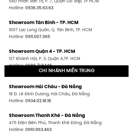
580 Phan Văn Trị, P. 7, Quận Gò Vấp, TP HCM
Hotline:
0936.35.63.63
Showroom Tân Bình - TP. HCM
1007 Lạc Long Quân, Q. Tân Bình, TP. HCM
Hotline:
0911.007.365
Showroom Quận 4 - TP. HCM
127 Khánh Hội, P. 3, Quận 4,TP. HCM
Hotline:
0986.71.8448
CHI NHÁNH MIỀN TRUNG
Showroom Quận 11 - TP. HCM
Showroom Hải Châu - Đà Nẵng
1411 Đường 3/2, P. 16, Quận 11, TP. HCM
18 Đ. Lê Đình Dương, Hải Châu, Đà Nẵng
Hotline:
0906.256.759
Hotline:
0934.02.18.18
Showroom Quận 7 - TP. HCM
Showroom Thanh Khê - Đà Nẵng
1448 Huỳnh Tấn Phát, Phú Thuận, Quận 7, TP HCM
475 Điện Biên Phủ, Thanh Khê Đông, Đà Nẵng
Hotline:
0946.480.580
Hotline:
0961.963.463