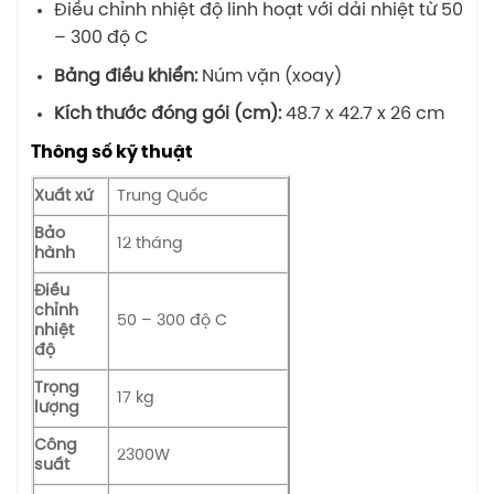
Điều chỉnh nhiệt độ linh hoạt với dải nhiệt từ 50
– 300 độ C
Bảng điều khiển:
Núm vặn (xoay)
Kích thước đóng gói (cm):
48.7 x 42.7 x 26 cm
Thông số kỹ thuật
Xuất xứ
Trung Quốc
Bảo
12 tháng
hành
Điều
chỉnh
50 – 300 độ C
nhiệt
độ
Trọng
17 kg
lượng
Công
2300W
suất