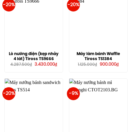
-20%
-20%
Lò nướng điện (kẹp nhảy
Máy làm bánh Waffle
4 lát) Tiross TS9666
Tiross TS1384
Giá
Giá
Giá
Giá
3.430.000
₫
900.000
₫
4.287.500
₫
1.125.000
₫
gốc
hiện
gốc
hiện
là:
tại
là:
tại
4.287.500₫.
là:
1.125.000₫.
là:
3.430.000₫.
900.00
-20%
-9%