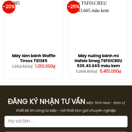
-20%
-25%
Máy làm bánh Waffle
Máy nướng bánh mì
Tiross TS1385
Hafele Smeg TSF01CREU
Giá
Giá
535.43.665 màu kem
1.010.000
₫
1.262.500
₫
gốc
hiện
Giá
Giá
5.451.000
₫
7.268.800
₫
là:
tại
gốc
hiện
1.262.500₫.
là:
là:
tại
1.010.000₫.
7.268.800₫.
là:
5.451
ĐĂNG KÝ NHẬN TƯ VẤN
Mộc Tinh Hoa - Đơn vị
thiết kế, thi công tủ bếp - nội thất trọn gói chuyên nghiệp.