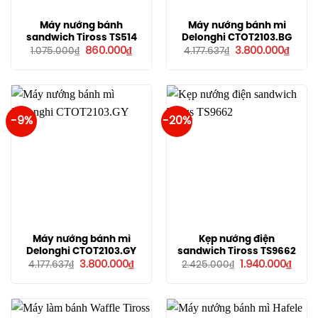
Máy nướng bánh
Máy nướng bánh mì
sandwich Tiross TS514
Delonghi CTOT2103.BG
Giá
Giá
Giá
Giá
860.000
₫
3.800.000
₫
1.075.000
₫
4.177.637
₫
gốc
hiện
gốc
hiện
là:
tại
là:
tại
1.075.000₫.
là:
4.177.637₫.
là:
860.000₫.
3.800
-9%
-20%
Máy nướng bánh mì
Kẹp nướng điện
Delonghi CTOT2103.GY
sandwich Tiross TS9662
Giá
Giá
Giá
Giá
3.800.000
₫
1.940.000
₫
4.177.637
₫
2.425.000
₫
gốc
hiện
gốc
hiện
là:
tại
là:
tại
4.177.637₫.
là:
2.425.000₫.
là:
3.800.000₫.
1.940