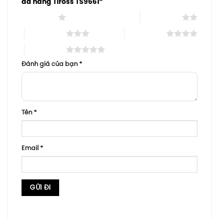
đa năng Tiross TS9661”
1 trên 5 sao
2 trên 5 sao
3 trên 5 sao
4 trên 5 sao
5 trên 5 sao
Đánh giá của bạn
*
Tên
*
Email
*