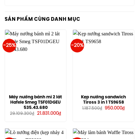
SẢN PHẨM CÙNG DANH MỤC
-25%
-20%
Máy nướng bánh mì 2 lát
Kẹp nướng sandwich
Hafele Smeg TSF01DGEU
Tiross 3 in 1 TS9658
Giá
Giá
535.43.680
950.000
₫
1.187.500
₫
gốc
hiện
Giá
Giá
21.831.000
₫
29.109.300
₫
là:
tại
gốc
hiện
1.187.500₫.
là:
là:
tại
950.00
29.109.300₫.
là:
21.831.000₫.