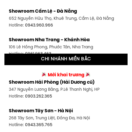
Showroom Bình Thạnh - TP. HCM
Showroom Cẩm Lệ - Đà Nẵng
348 Đ. Bạch Đằng, P. 14, Bình Thạnh, TP HCM
652 Nguyễn Hữu Thọ, Khuê Trung, Cẩm Lệ, Đà Nẵng
Hotline:
0902.716.230
Hotline:
0943.960.966
Showroom Tân Bình 1 - TP. HCM
Showroom Nha Trang - Khánh Hòa
591 Hoàng Văn Thụ, P. 4, Tân Bình, TP HCM
106 Lê Hồng Phong, Phước Tân, Nha Trang
Hotline:
0906.256.759
Hotline:
0961.963.463
CHI NHÁNH MIỀN BẮC
Showroom Tân Bình 2 - TP. HCM
Showroom Vinh - Nghệ An
90 Đ. Cộng Hòa, P. 4, Tân Bình, TP HCM
Mới khai trương
27-29 Nguyễn Sỹ Sách, Hưng Bình, TP Vinh, Nghệ An
Hotline:
0986.71.8448
Showroom Hải Phòng (Hải Dương cũ)
Hotline:
0943.960.966
347 Nguyễn Lương Bằng, P.Lê Thanh Nghị, HP
Showroom Thuận An - Bình Dương
Hotline:
0903.262.365
Showroom Buôn Ma Thuột
66 đường DT743, An Phú, Thuận An, Bình Dương
119 Lê Thánh Tông, Tân Lợi, Buôn Ma Thuột
Hotline:
0902.716.230
Showroom Tây Sơn - Hà Nội
Hotline:
0934.02.18.18
268 Tây Sơn, Trung Liệt, Đống Đa, Hà Nội
Showroom Biên Hòa - Đồng Nai
Hotline:
0943.365.765
452 Nguyễn Ái Quốc, Tân Tiến, TP. Biên Hòa, Đồng Nai