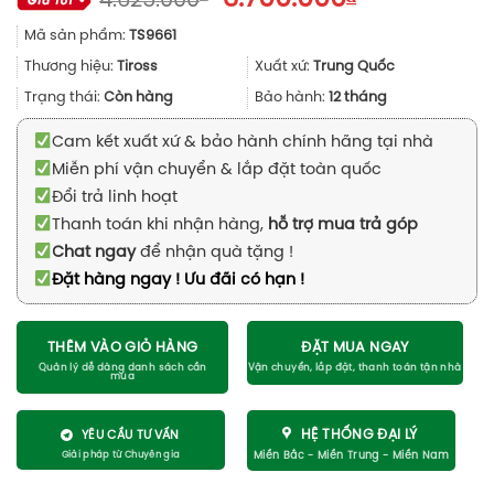
4.625.000
gốc
hiện
Mã sản phẩm:
TS9661
là:
tại
4.625.000₫.
là:
Thương hiệu:
Tiross
Xuất xứ:
Trung Quốc
3.700.000₫.
Trạng thái:
Còn hàng
Bảo hành:
12 tháng
Cam kết xuất xứ & bảo hành chính hãng tại nhà
Miễn phí vận chuyển & lắp đặt toàn quốc
Đổi trả linh hoạt
Thanh toán khi nhận hàng,
hỗ trợ mua trả góp
Chat ngay
để nhận quà tặng !
Đặt hàng ngay ! Ưu đãi có hạn !
THÊM VÀO GIỎ HÀNG
ĐẶT MUA NGAY
HỆ THỐNG ĐẠI LÝ
YÊU CẦU TƯ VẤN