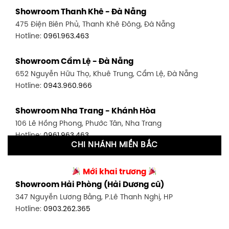
Showroom Quận 7 - TP. HCM
Showroom Thanh Khê - Đà Nẵng
1448 Huỳnh Tấn Phát, Phú Thuận, Quận 7, TP HCM
475 Điện Biên Phủ, Thanh Khê Đông, Đà Nẵng
Hotline:
0946.480.580
Hotline:
0961.963.463
Showroom Bình Thạnh - TP. HCM
Showroom Cẩm Lệ - Đà Nẵng
348 Đ. Bạch Đằng, P. 14, Bình Thạnh, TP HCM
652 Nguyễn Hữu Thọ, Khuê Trung, Cẩm Lệ, Đà Nẵng
Hotline:
0902.716.230
Hotline:
0943.960.966
Showroom Tân Bình 1 - TP. HCM
Showroom Nha Trang - Khánh Hòa
591 Hoàng Văn Thụ, P. 4, Tân Bình, TP HCM
106 Lê Hồng Phong, Phước Tân, Nha Trang
Hotline:
0906.256.759
Hotline:
0961.963.463
CHI NHÁNH MIỀN BẮC
Showroom Tân Bình 2 - TP. HCM
Showroom Vinh - Nghệ An
90 Đ. Cộng Hòa, P. 4, Tân Bình, TP HCM
Mới khai trương
27-29 Nguyễn Sỹ Sách, Hưng Bình, TP Vinh, Nghệ An
Hotline:
0986.71.8448
Showroom Hải Phòng (Hải Dương cũ)
Hotline:
0943.960.966
347 Nguyễn Lương Bằng, P.Lê Thanh Nghị, HP
Showroom Thuận An - Bình Dương
Hotline:
0903.262.365
Showroom Buôn Ma Thuột
66 đường DT743, An Phú, Thuận An, Bình Dương
119 Lê Thánh Tông, Tân Lợi, Buôn Ma Thuột
Hotline:
0902.716.230