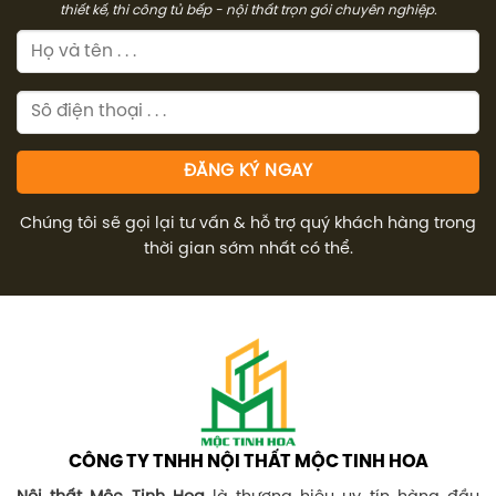
thiết kế, thi công tủ bếp - nội thất trọn gói chuyên nghiệp.
Chúng tôi sẽ gọi lại tư vấn & hỗ trợ quý khách hàng trong
thời gian sớm nhất có thể.
CÔNG TY TNHH NỘI THẤT MỘC TINH HOA