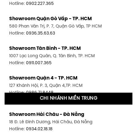
Hotline:
0902.227.365
Showroom Quận Gò Vấp - TP. HCM
580 Phan Văn Trị, P. 7, Quận Gò Vấp, TP HCM
Hotline:
0936.35.63.63
Showroom Tân Bình - TP. HCM
1007 Lạc Long Quân, Q. Tân Bình, TP. HCM
Hotline:
0911.007.365
Showroom Quận 4 - TP. HCM
127 Khánh Hội, P. 3, Quận 4,TP. HCM
Hotline:
0986.71.8448
CHI NHÁNH MIỀN TRUNG
Showroom Quận 11 - TP. HCM
Showroom Hải Châu - Đà Nẵng
1411 Đường 3/2, P. 16, Quận 11, TP. HCM
18 Đ. Lê Đình Dương, Hải Châu, Đà Nẵng
Hotline:
0906.256.759
Hotline:
0934.02.18.18