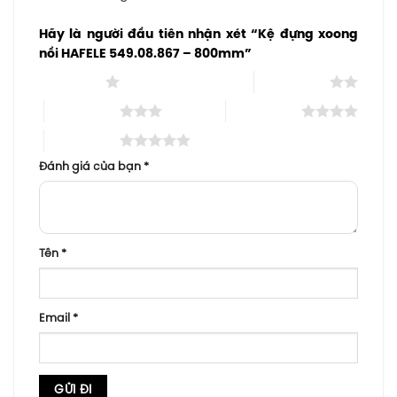
Hãy là người đầu tiên nhận xét “Kệ đựng xoong
nồi HAFELE 549.08.867 – 800mm”
1 trên 5 sao
2 trên 5 sao
3 trên 5 sao
4 trên 5 sao
5 trên 5 sao
Đánh giá của bạn
*
Tên
*
Email
*