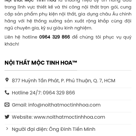
Nội thất Mộc Tinh Hoa
là thương hiệu uy tín hàng đầu
trong lĩnh vực thiết kế và thi công nội thất trọn gói, cung
cấp sản phẩm phụ kiện nội thất, gia dụng châu Âu chính
hãng với hệ thống xưởng sản xuất rộng khắp cùng đội
ngũ chuyên gia, kỹ sư giàu kinh nghiệm.
Liên hệ hotline
0964 329 866
để chúng tôi phục vụ quý
khách!
NỘI THẤT MỘC TINH HOA™
877 Huỳnh Tấn Phát, P. Phú Thuận, Q. 7, HCM
Hotline 24/7: 0964 329 866
Gmail: info@noithatmoctinhhoa.com
Website: www.noithatmoctinhhoa.com
Người đại diện: Ông Đinh Tiến Minh