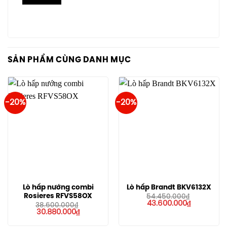
SẢN PHẨM CÙNG DANH MỤC
-20%
-20%
Lò hấp nướng combi
Lò hấp Brandt BKV6132X
Rosieres RFVS58OX
54.450.000
₫
Giá
Giá
43.600.000
₫
38.600.000
₫
gốc
hiện
Giá
Giá
30.880.000
₫
là:
tại
gốc
hiện
54.450.000₫.
là:
là:
tại