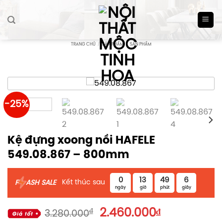
Skip
to
content
TRANG CHỦ
/
SẢN PHẨM
/
SẢN PHẨM
-25%
Kệ đựng xoong nồi HAFELE
549.08.867 – 800mm
0
13
49
6
Kết thúc sau
F
ASH SALE
ngày
giờ
phút
giây
Giá
Giá
₫
2.460.000
₫
3.280.000