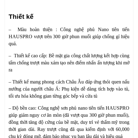
Thiết kế
– Màu hoàn thiện : Công nghệ phủ Nano tiên tiến
HAUSPRO vượt trên 300 giờ phun muối giúp chống gỉ hiệu
quả.
– Thiết kế cao cấp: Bề mặt gia công chất lượng kết hợp cùng
tấm chống trượt màu xám tạo nên điểm nhấn ấn tượng khi mở
ra
– Thiết kế mang phong cách Châu Âu đáp ứng thói quen nấu
nướng của người châu Á: Phụ kiện dễ dàng tích hợp vào tủ,
tối ưu hóa không gian từng góc bếp và cửa tủ
– Độ bền cao: Công nghệ sơn phủ nano tiên tiến HAUSPRO
giúp giảm nguy cơ ăn mòn (đã vượt qua 300 giờ phun muối),
đồng thời tăng độ cứng của bề mặt, duy trì vẻ thẩm mỹ trong
thời gian dài. Ray trượt cũng đã qua kiểm định với 60,000
chu kỳ đóng mở, đảm bảo phục vụ bạn lâu dài và hiệu quả