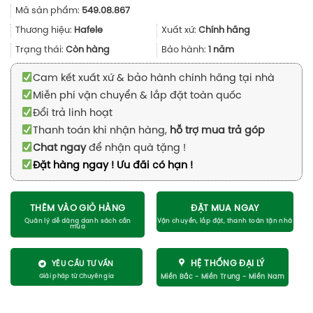
gốc
hiện
Mã sản phẩm:
549.08.867
là:
tại
3.280.000₫.
là:
Thương hiệu:
Hafele
Xuất xứ:
Chính hãng
2.460.000₫.
Trạng thái:
Còn hàng
Bảo hành:
1 năm
Cam kết xuất xứ & bảo hành chính hãng tại nhà
Miễn phí vận chuyển & lắp đặt toàn quốc
Đổi trả linh hoạt
Thanh toán khi nhận hàng,
hỗ trợ mua trả góp
Chat ngay
để nhận quà tặng !
Đặt hàng ngay ! Ưu đãi có hạn !
THÊM VÀO GIỎ HÀNG
ĐẶT MUA NGAY
HỆ THỐNG ĐẠI LÝ
YÊU CẦU TƯ VẤN