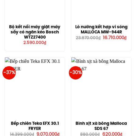
Bộ kết nối máy giặt máy
Lò nướng kết hợp vi sóng
sấy có ngăn kéo Bosch
MALLOCA MW-944R
Giá
Giá
WTZ27400
16.710.000
₫
23.870.000
₫
gốc
hiện
2.590.000
₫
là:
tại
23.870.000₫.
là:
16.71
-37%
-30%
Bếp chiên Teka EFX 30.1
Bình xịt xà bông Malloca
FRYER
SDS 67
Giá
Giá
Giá
Giá
9.070.000
₫
620.000
₫
14.399.000
₫
880.000
₫