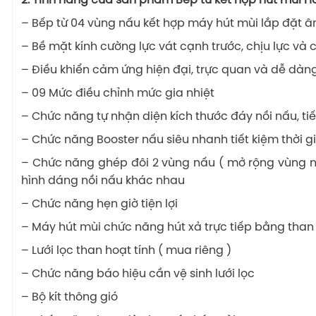
2. Tính năng của sản phẩm Bếp từ kết hợp hút mùi H
– Bếp từ 04 vùng nấu kết hợp máy hút mùi lắp đặt 
– Bề mặt kính cường lực vát cạnh trước, chịu lực và 
– Điều khiển cảm ứng hiện đại, trực quan và dễ dàn
– 09 Mức điều chỉnh mức gia nhiệt
– Chức năng tự nhận diện kích thước đáy nồi nấu, ti
– Chức năng Booster nấu siêu nhanh tiết kiệm thời g
– Chức năng ghép đôi 2 vùng nấu ( mở rộng vùng nấu
hình dáng nồi nấu khác nhau
– Chức năng hẹn giờ tiện lợi
– Máy hút mùi chức năng hút xả trực tiếp bằng than 
– Lưới lọc than hoạt tính ( mua riêng )
– Chức năng báo hiệu cần vệ sinh lưới lọc
– Bộ kít thông gió