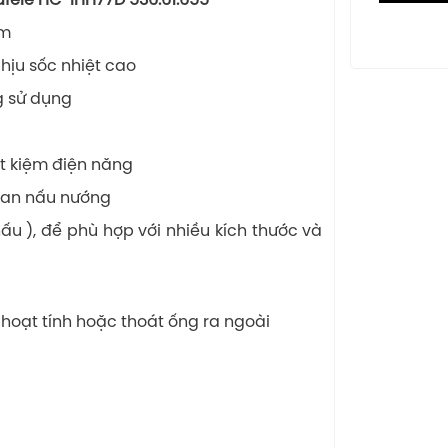
afele HC-IHH77D 536.61.655
âm
chịu sốc nhiệt cao
g sử dụng
ết kiệm điện năng
ian nấu nướng
 ), để phù hợp với nhiều kích thước và
hoạt tính hoặc thoát ống ra ngoài