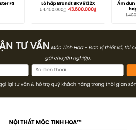
ster FS
Lò hấp Brandt BKV6132X
Ấm đun 
Giá
Giá
hợp
43.600.000
₫
54.450.000
₫
gốc
hiện
1.40
là:
tại
54.450.000₫.
là:
43.600.000₫.
̣N TƯ VẤN
Mộc Tinh Hoa - Đơn vị thiết kế, thi 
gói chuyên nghiệp.
gọi lại tư vấn & hỗ trợ quý khách hàng trong thời gian sớ
NỘI THẤT MỘC TINH HOA™