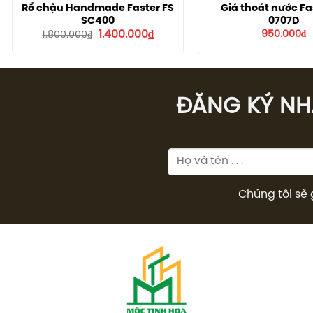
Rổ chậu Handmade Faster FS
Giá thoát nước Fa
SC400
0707D
Giá
Giá
1.400.000
₫
950.000
₫
1.800.000
₫
gốc
hiện
là:
tại
1.800.000₫.
là:
1.400.000₫.
ĐĂNG KÝ NHÂ
Chúng tôi sẽ 