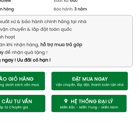
84.074.760₫.
là:
Hafele
Xuất xứ:
Đức
63.056.000₫.
n hàng
Bảo hành:
3 năm
xuất xứ & bảo hành chính hãng tại nhà
vận chuyển & lắp đặt toàn quốc
inh hoạt
án khi nhận hàng,
hỗ trợ mua trả góp
ay
để nhận quà tặng !
 ngay ! Ưu đãi có hạn !
ÀO GIỎ HÀNG
ĐẶT MUA NGAY
 CẦU TƯ VẤN
HỆ THỐNG ĐẠI LÝ