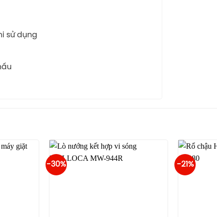
hi sử dụng
nấu
-30%
-21%