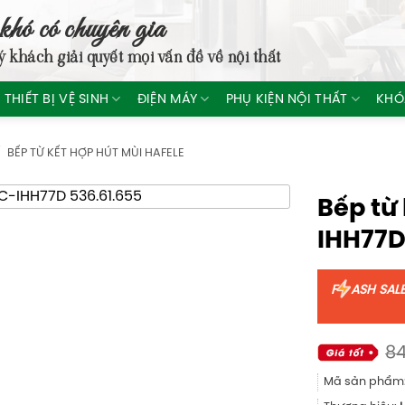
khó có chuyên gia
ý khách giải quyết mọi vấn đề về nội thất
THIẾT BỊ VỆ SINH
ĐIỆN MÁY
PHỤ KIỆN NỘI THẤT
KHÓ
/
BẾP TỪ KẾT HỢP HÚT MÙI HAFELE
Bếp từ
IHH77D
F
ASH SAL
84
Mã sản phẩm