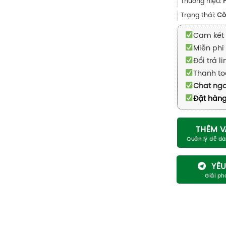
Thương hiệu:
Trạng thái:
Cò
Cam kết 
Miễn phí 
Đổi trả l
Thanh to
Chat ng
Đặt hàng
THÊM V
YÊU