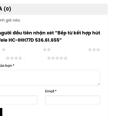
Á (0)
nh giá nào.
người đầu tiên nhận xét “Bếp từ kết hợp hút
ele HC-IHH77D 536.61.655”
o
2 trên 5 sao
3 trên 5 sao
 sao
5 trên 5 sao
của bạn
*
Email
*