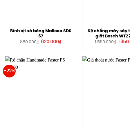
Bình xịt xà bông Malloca SDS
Kệ chồng máy sấy 
67
giặt Bosch WTZ
Giá
Giá
Giá
620.000
₫
1.350
880.000
₫
1.590.000
₫
gốc
hiện
gốc
là:
tại
là:
880.000₫.
là:
1.590.
620.000₫.
-22%