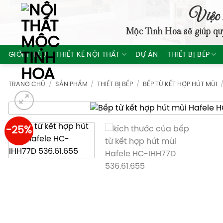
Skip
Việc 
to
Mộc Tinh Hoa
sẽ giúp qu
content
GIỚI THIỆU
THIẾT KẾ NỘI THẤT
DỰ ÁN
THIẾT BỊ BẾP
TRANG CHỦ
/
SẢN PHẨM
/
THIẾT BỊ BẾP
/
BẾP TỪ KẾT HỢP HÚT MÙI
-25%