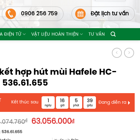
0906 256 759
Đặt lịch tư vấn
A ĐIỆN TỬ
VẬT LIỆU HOÀN THIỆN
TƯ VẤN
 kết hợp hút mùi Hafele HC-
 536.61.655
E
1
16
5
37
Kết thúc sau
Đang diễn ra
ngày
giờ
phút
giây
Giá
Giá
₫
63.056.000
₫
.074.760
gốc
hiện
:
536.61.655
là:
tại