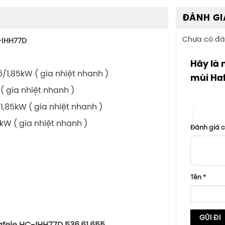
ĐÁNH GI
Chưa có đá
C-IHH77D
Hãy là 
1,6/1,85kW ( gia nhiệt nhanh )
mùi Haf
 ( gia nhiệt nhanh )
1 trên 5 sa
6/1,85kW ( gia nhiệt nhanh )
4 trên 5
/3kW ( gia nhiệt nhanh )
Đánh giá 
Tên
*