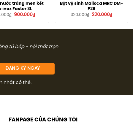
nước tráng men kết
Bột vệ sinh Malloca MRC DM-
 inox Faster 3L
P26
Giá
Giá
Giá
Giá
900.000
₫
220.000
₫
0.000
₫
320.000
₫
gốc
hiện
gốc
hiện
là:
tại
là:
tại
1.400.000₫.
là:
320.000₫.
là:
900.000₫.
220.000₫.
công tủ bếp - nội thất trọn
m nhất có thể.
FANPAGE CỦA CHÚNG TÔI