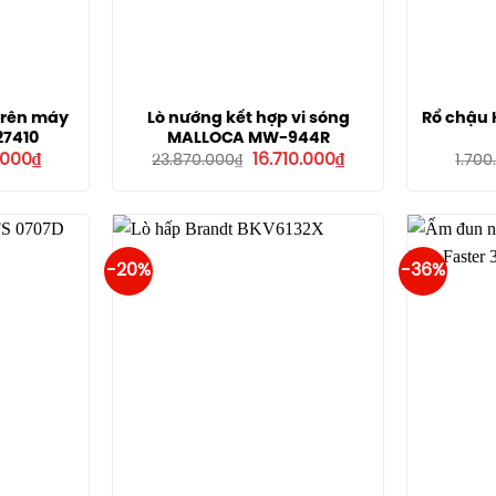
trên máy
Lò nướng kết hợp vi sóng
Rổ chậu
27410
MALLOCA MW-944R
Giá
Giá
Giá
.000
₫
16.710.000
₫
23.870.000
₫
1.700
hiện
gốc
hiện
tại
là:
tại
000₫.
là:
23.870.000₫.
là:
1.350.000₫.
16.710.000₫.
-20%
-36%