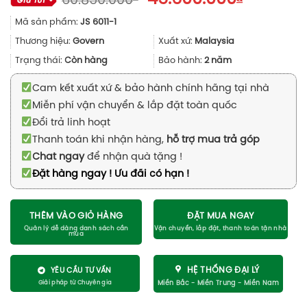
60.850.000
gốc
hiện
Mã sản phẩm:
JS 6011-1
là:
tại
60.850.000₫.
là:
Thương hiệu:
Govern
Xuất xứ:
Malaysia
45.600.0
Trạng thái:
Còn hàng
Bảo hành:
2 năm
Cam kết xuất xứ & bảo hành chính hãng tại nhà
Miễn phí vận chuyển & lắp đặt toàn quốc
Đổi trả linh hoạt
Thanh toán khi nhận hàng,
hỗ trợ mua trả góp
Chat ngay
để nhận quà tặng !
Đặt hàng ngay ! Ưu đãi có hạn !
THÊM VÀO GIỎ HÀNG
ĐẶT MUA NGAY
HỆ THỐNG ĐẠI LÝ
YÊU CẦU TƯ VẤN