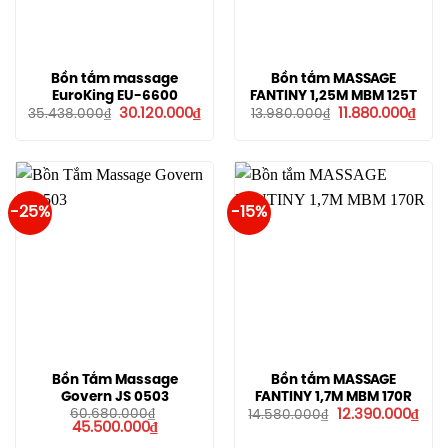
Bồn tắm massage
Bồn tắm MASSAGE
EuroKing EU-6600
FANTINY 1,25M MBM 125T
Giá
Giá
Giá
Giá
30.120.000
₫
11.880.000
₫
35.438.000
₫
13.980.000
₫
gốc
hiện
gốc
hiện
là:
tại
là:
tại
35.438.000₫.
là:
13.980.000₫.
là:
30.120.000₫.
11.88
-25%
-15%
Bồn Tắm Massage
Bồn tắm MASSAGE
Govern JS 0503
FANTINY 1,7M MBM 170R
Giá
Giá
60.680.000
₫
12.390.000
₫
14.580.000
₫
Giá
Giá
gốc
hiện
45.500.000
₫
gốc
hiện
là:
tại