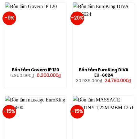
-9%
-20%
Bồn tắm Govern IP 120
Bồn tắm EuroKing DIVA
Giá
Giá
EU-6024
6.300.000
₫
6.950.000
₫
gốc
hiện
Giá
Giá
24.790.000
₫
30.989.000
₫
là:
tại
gốc
hiệ
6.950.000₫.
là:
là:
tại
6.300.000₫.
30.989.000₫.
là:
24.
-15%
-15%