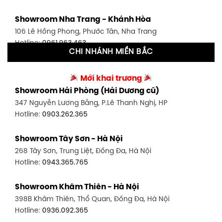
Showroom Tân Bình 1 - TP. HCM
Showroom Nha Trang - Khánh Hòa
591 Hoàng Văn Thụ, P. 4, Tân Bình, TP HCM
106 Lê Hồng Phong, Phước Tân, Nha Trang
Hotline:
0906.256.759
Hotline:
0961.963.463
CHI NHÁNH MIỀN BẮC
Showroom Tân Bình 2 - TP. HCM
Showroom Vinh - Nghệ An
90 Đ. Cộng Hòa, P. 4, Tân Bình, TP HCM
Mới khai trương
27-29 Nguyễn Sỹ Sách, Hưng Bình, TP Vinh, Nghệ An
Hotline:
0986.71.8448
Showroom Hải Phòng (Hải Dương cũ)
Hotline:
0943.960.966
347 Nguyễn Lương Bằng, P.Lê Thanh Nghị, HP
Showroom Thuận An - Bình Dương
Hotline:
0903.262.365
Showroom Buôn Ma Thuột
66 đường DT743, An Phú, Thuận An, Bình Dương
119 Lê Thánh Tông, Tân Lợi, Buôn Ma Thuột
Hotline:
0902.716.230
Showroom Tây Sơn - Hà Nội
Hotline:
0934.02.18.18
268 Tây Sơn, Trung Liệt, Đống Đa, Hà Nội
Showroom Biên Hòa - Đồng Nai
Hotline:
0943.365.765
452 Nguyễn Ái Quốc, Tân Tiến, TP. Biên Hòa, Đồng Nai
Hotline:
0946.480.580
Showroom Khâm Thiên - Hà Nội
398B Khâm Thiên, Thổ Quan, Đống Đa, Hà Nội
Hotline:
0936.092.365