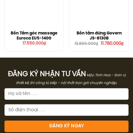
Bồn Tắm góc massage
Bồn tắm đứng Govern
Euroca EU5-1400
JS-8130B
Giá
Giá
17.550.000
₫
11.780.000
₫
13.860.000
₫
gốc
hiện
là:
tại
13.860.000₫.
là:
11.78
ĐĂNG KÝ NHẬN TƯ VẤN
Mộc Tinh Hoa - Đơn vị
thiết kế, thi công tủ bếp - nội thất trọn gói chuyên nghiệp.