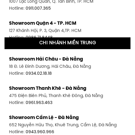
1007 Lạc Long Quân, Q. Tân Bình, TP. HCM
Hotline:
0911.007.365
Showroom Quận 4 - TP. HCM
127 Khánh Hội, P. 3, Quận 4,TP. HCM
Hotline:
0986.71.8448
CHI NHÁNH MIỀN TRUNG
Showroom Quận 11 - TP. HCM
Showroom Hải Châu - Đà Nẵng
1411 Đường 3/2, P. 16, Quận 11, TP. HCM
18 Đ. Lê Đình Dương, Hải Châu, Đà Nẵng
Hotline:
0906.256.759
Hotline:
0934.02.18.18
Showroom Quận 7 - TP. HCM
Showroom Thanh Khê - Đà Nẵng
1448 Huỳnh Tấn Phát, Phú Thuận, Quận 7, TP HCM
475 Điện Biên Phủ, Thanh Khê Đông, Đà Nẵng
Hotline:
0946.480.580
Hotline:
0961.963.463
Showroom Bình Thạnh - TP. HCM
Showroom Cẩm Lệ - Đà Nẵng
348 Đ. Bạch Đằng, P. 14, Bình Thạnh, TP HCM
652 Nguyễn Hữu Thọ, Khuê Trung, Cẩm Lệ, Đà Nẵng
Hotline:
0902.716.230
Hotline:
0943.960.966