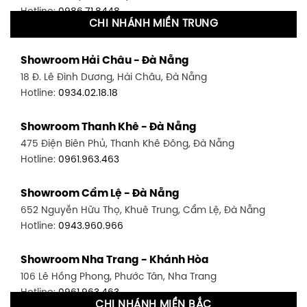
Hotline:
0986.71.8448
CHI NHÁNH MIỀN TRUNG
Showroom Quận 11 - TP. HCM
Showroom Hải Châu - Đà Nẵng
1411 Đường 3/2, P. 16, Quận 11, TP. HCM
18 Đ. Lê Đình Dương, Hải Châu, Đà Nẵng
Hotline:
0906.256.759
Hotline:
0934.02.18.18
Showroom Quận 7 - TP. HCM
Showroom Thanh Khê - Đà Nẵng
1448 Huỳnh Tấn Phát, Phú Thuận, Quận 7, TP HCM
475 Điện Biên Phủ, Thanh Khê Đông, Đà Nẵng
Hotline:
0946.480.580
Hotline:
0961.963.463
Showroom Bình Thạnh - TP. HCM
Showroom Cẩm Lệ - Đà Nẵng
348 Đ. Bạch Đằng, P. 14, Bình Thạnh, TP HCM
652 Nguyễn Hữu Thọ, Khuê Trung, Cẩm Lệ, Đà Nẵng
Hotline:
0902.716.230
Hotline:
0943.960.966
Showroom Tân Bình 1 - TP. HCM
Showroom Nha Trang - Khánh Hòa
591 Hoàng Văn Thụ, P. 4, Tân Bình, TP HCM
106 Lê Hồng Phong, Phước Tân, Nha Trang
Hotline:
0906.256.759
Hotline:
0961.963.463
CHI NHÁNH MIỀN BẮC