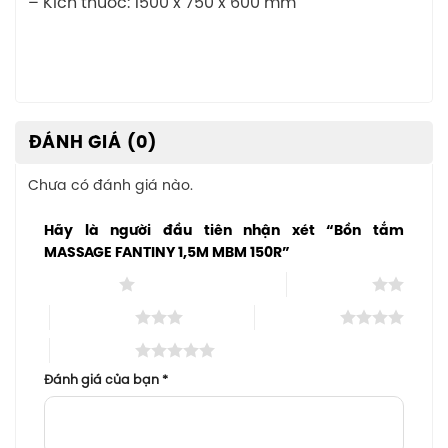
– Kích thước: 1500 x 750 x 600 mm
ĐÁNH GIÁ (0)
Chưa có đánh giá nào.
Hãy là người đầu tiên nhận xét “Bồn tắm
MASSAGE FANTINY 1,5M MBM 150R”
1 trên 5 sao
2 trên 5 sao
3 trên 5 sao
4 trên 5 sao
5 trên 5 sao
Đánh giá của bạn
*