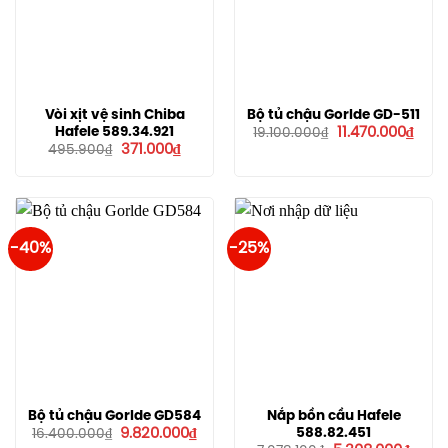
Vòi xịt vệ sinh Chiba
Bộ tủ chậu Gorlde GD-511
Giá
Giá
Hafele 589.34.921
11.470.000
₫
19.100.000
₫
gốc
hiện
Giá
Giá
371.000
₫
495.900
₫
là:
tại
gốc
hiện
19.100.000₫.
là:
là:
tại
11.47
495.900₫.
là:
371.000₫.
-40%
-25%
Bộ tủ chậu Gorlde GD584
Nắp bồn cầu Hafele
Giá
Giá
588.82.451
9.820.000
₫
16.400.000
₫
gốc
hiện