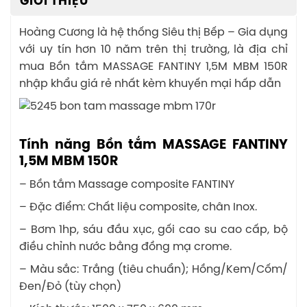
GIỚI THIỆU
Hoàng Cương là hệ thống Siêu thị Bếp – Gia dụng
với uy tín hơn 10 năm trên thị trường, là địa chỉ
mua Bồn tắm MASSAGE FANTINY 1,5M MBM 150R
nhập khẩu giá rẻ nhất kèm khuyến mại hấp dẫn
Tính năng Bồn tắm MASSAGE FANTINY
1,5M MBM 150R
– Bồn tắm Massage composite FANTINY
– Đặc điểm: Chất liệu composite, chân Inox.
– Bơm 1hp, sáu đầu xục, gối cao su cao cấp, bộ
điều chỉnh nước bằng đồng mạ crome.
– Màu sắc: Trắng (tiêu chuẩn); Hồng/Kem/Cốm/
Đen/Đỏ (tùy chọn)