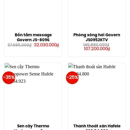
Bồn tắm massage
Phòng xông hơi Govern
Govern JS-8096
JS0952KTV
Giá
Giá
32.030.000
₫
146.880.000
₫
37.685.000
₫
gốc
hiện
Giá
Giá
107.200.000
₫
là:
tại
gốc
hiện
37.685.000₫.
là:
là:
tại
32.030.000₫.
146.880.000₫.
là:
107.200.00
-35%
-25%
Sen cây Thermo
Thanh thoát sàn Hafele