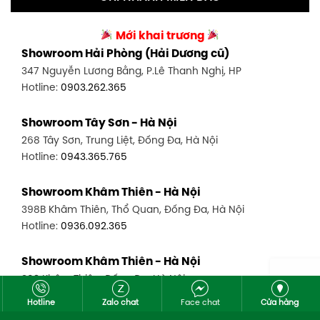
Showroom Tân Bình 2 - TP. HCM
Showroom Vinh - Nghệ An
90 Đ. Cộng Hòa, P. 4, Tân Bình, TP HCM
Mới khai trương
27-29 Nguyễn Sỹ Sách, Hưng Bình, TP Vinh, Nghệ An
Hotline:
0986.71.8448
Showroom Hải Phòng (Hải Dương cũ)
Hotline:
0943.960.966
347 Nguyễn Lương Bằng, P.Lê Thanh Nghị, HP
Showroom Thuận An - Bình Dương
Hotline:
0903.262.365
Showroom Buôn Ma Thuột
66 đường DT743, An Phú, Thuận An, Bình Dương
119 Lê Thánh Tông, Tân Lợi, Buôn Ma Thuột
Hotline:
0902.716.230
Showroom Tây Sơn - Hà Nội
Hotline:
0934.02.18.18
268 Tây Sơn, Trung Liệt, Đống Đa, Hà Nội
Showroom Biên Hòa - Đồng Nai
Hotline:
0943.365.765
452 Nguyễn Ái Quốc, Tân Tiến, TP. Biên Hòa, Đồng Nai
Hotline:
0946.480.580
Showroom Khâm Thiên - Hà Nội
398B Khâm Thiên, Thổ Quan, Đống Đa, Hà Nội
Hotline:
0936.092.365
Showroom Khâm Thiên - Hà Nội
302 Khâm Thiên, Đống Đa, Hà Nội
Hotline:
0943.980.890
Hotline
Zalo chat
Face chat
Cửa hàng
Copyright © 2026 - Nội thất Mộc Tinh Hoa