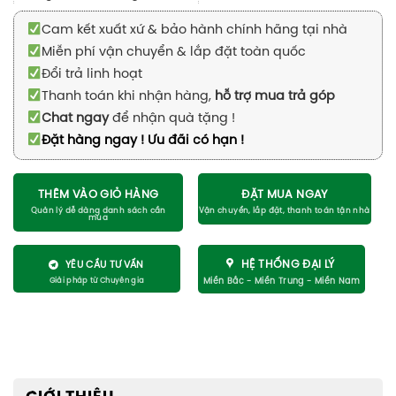
Cam kết xuất xứ & bảo hành chính hãng tại nhà
Miễn phí vận chuyển & lắp đặt toàn quốc
Đổi trả linh hoạt
Thanh toán khi nhận hàng,
hỗ trợ mua trả góp
Chat ngay
để nhận quà tặng !
Đặt hàng ngay ! Ưu đãi có hạn !
THÊM VÀO GIỎ HÀNG
ĐẶT MUA NGAY
HỆ THỐNG ĐẠI LÝ
YÊU CẦU TƯ VẤN