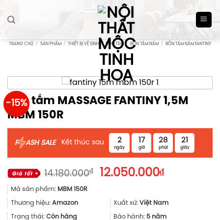
Skip
to
content
TRANG CHỦ
/
SẢN PHẨM
/
THIẾT BỊ VỆ SINH
/
BỒN TẮM
/
BỒN TẮM NẰM
/
BỒN TẮM NẰM FANTINY
Bồn tắm MASSAGE FANTINY 1,5M
-15%
MBM 150R
2
17
28
20
Kết thúc sau
F
ASH SALE
ngày
giờ
phút
giây
Giá
Giá
₫
12.050.000
₫
14.180.000
gốc
hiện
Mã sản phẩm:
MBM 150R
là:
tại
14.180.000₫.
là:
Thương hiệu:
Amazon
Xuất xứ:
Việt Nam
12.050.000
Trạng thái:
Còn hàng
Bảo hành:
5 năm