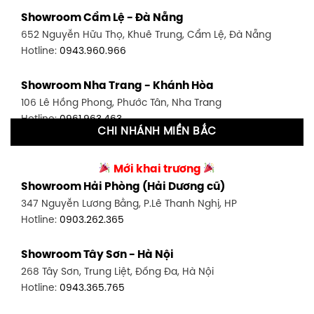
Showroom Bình Thạnh - TP. HCM
Showroom Cẩm Lệ - Đà Nẵng
348 Đ. Bạch Đằng, P. 14, Bình Thạnh, TP HCM
652 Nguyễn Hữu Thọ, Khuê Trung, Cẩm Lệ, Đà Nẵng
Hotline:
0902.716.230
Hotline:
0943.960.966
Showroom Tân Bình 1 - TP. HCM
Showroom Nha Trang - Khánh Hòa
591 Hoàng Văn Thụ, P. 4, Tân Bình, TP HCM
106 Lê Hồng Phong, Phước Tân, Nha Trang
Hotline:
0906.256.759
Hotline:
0961.963.463
CHI NHÁNH MIỀN BẮC
Showroom Tân Bình 2 - TP. HCM
Showroom Vinh - Nghệ An
90 Đ. Cộng Hòa, P. 4, Tân Bình, TP HCM
Mới khai trương
27-29 Nguyễn Sỹ Sách, Hưng Bình, TP Vinh, Nghệ An
Hotline:
0986.71.8448
Showroom Hải Phòng (Hải Dương cũ)
Hotline:
0943.960.966
347 Nguyễn Lương Bằng, P.Lê Thanh Nghị, HP
Showroom Thuận An - Bình Dương
Hotline:
0903.262.365
Showroom Buôn Ma Thuột
66 đường DT743, An Phú, Thuận An, Bình Dương
119 Lê Thánh Tông, Tân Lợi, Buôn Ma Thuột
Hotline:
0902.716.230
Showroom Tây Sơn - Hà Nội
Hotline:
0934.02.18.18
268 Tây Sơn, Trung Liệt, Đống Đa, Hà Nội
Showroom Biên Hòa - Đồng Nai
Hotline:
0943.365.765
452 Nguyễn Ái Quốc, Tân Tiến, TP. Biên Hòa, Đồng Nai
Hotline:
0946.480.580