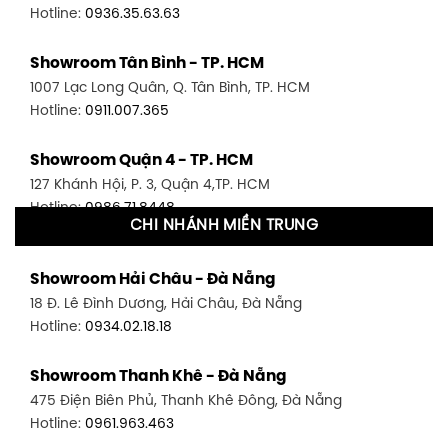
Hotline:
0936.35.63.63
Showroom Tân Bình - TP. HCM
1007 Lạc Long Quân, Q. Tân Bình, TP. HCM
Hotline:
0911.007.365
Showroom Quận 4 - TP. HCM
127 Khánh Hội, P. 3, Quận 4,TP. HCM
Hotline:
0986.71.8448
CHI NHÁNH MIỀN TRUNG
Showroom Quận 11 - TP. HCM
Showroom Hải Châu - Đà Nẵng
1411 Đường 3/2, P. 16, Quận 11, TP. HCM
18 Đ. Lê Đình Dương, Hải Châu, Đà Nẵng
Hotline:
0906.256.759
Hotline:
0934.02.18.18
Showroom Quận 7 - TP. HCM
Showroom Thanh Khê - Đà Nẵng
1448 Huỳnh Tấn Phát, Phú Thuận, Quận 7, TP HCM
475 Điện Biên Phủ, Thanh Khê Đông, Đà Nẵng
Hotline:
0946.480.580
Hotline:
0961.963.463