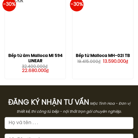
-30%
-30%
Bếp từ âm Malloca MI 594
Bếp từ Malloca MH-02I TB
Giá
Giá
LINEAR
13.590.000
₫
19.415.000
₫
gốc
hiện
32.400.000
₫
là:
tại
Giá
Giá
22.680.000
₫
19.415.000₫.
là:
gốc
hiện
13.5
là:
tại
32.400.000₫.
là:
22.680.000₫.
ĐĂNG KÝ NHẬN TƯ VẤN
Mộc Tinh Hoa - Đơn vị
thiết kế, thi công tủ bếp - nội thất trọn gói chuyên nghiệp.