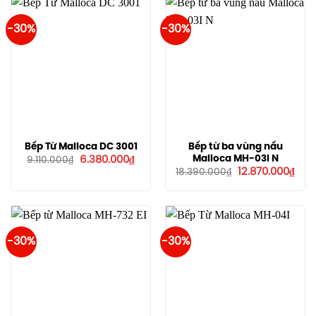
-30%
-30%
Bếp Từ Malloca DC 3001
Bếp từ ba vùng nấu
Giá
Giá
Malloca MH-03I N
6.380.000
₫
9.110.000
₫
gốc
hiện
Giá
Giá
12.870.000
₫
18.390.000
₫
là:
tại
gốc
hiện
9.110.000₫.
là:
là:
tại
6.380.000₫.
18.390.000₫.
là:
12.8
-30%
-30%