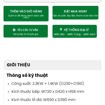
THÊM VÀO GIỎ HÀNG
ĐẶT MUA NGAY
HỆ THỐNG ĐẠI LÝ
YÊU CẦU TƯ VẤN
GIỚI THIỆU
Thông số kỹ thuật
Công suất: 2.3KW + 1.4KW (∅230+∅190)
Kích thước bếp: W720 x D420 x H58 mm
Kích thước lỗ đá: W690 x D390 mm