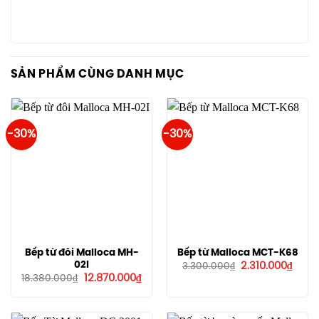
SẢN PHẨM CÙNG DANH MỤC
-30%
-30%
Bếp từ đôi Malloca MH-
Bếp từ Malloca MCT-K68
Giá
Giá
02I
2.310.000
₫
3.300.000
₫
gốc
hiện
Giá
Giá
12.870.000
₫
18.380.000
₫
là:
tại
gốc
hiện
3.300.000₫.
là:
là:
tại
2.310
18.380.000₫.
là:
12.870.000₫.