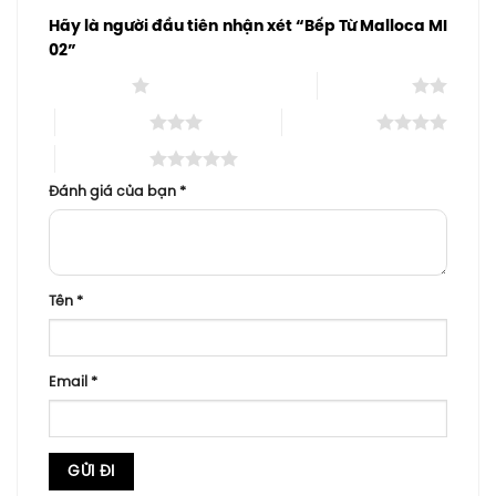
Hãy là người đầu tiên nhận xét “Bếp Từ Malloca MI
02”
1 trên 5 sao
2 trên 5 sao
3 trên 5 sao
4 trên 5 sao
5 trên 5 sao
Đánh giá của bạn
*
Tên
*
Email
*