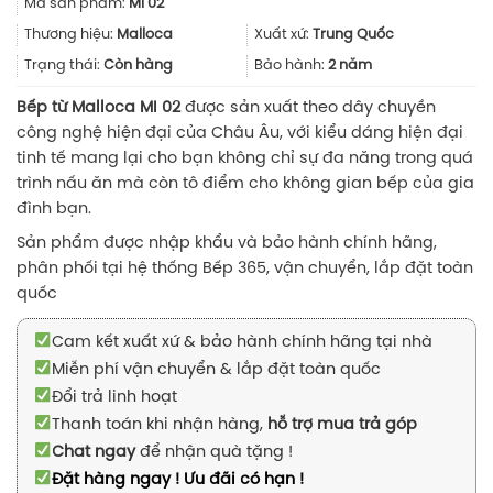
Mã sản phẩm:
MI 02
là:
tại
20.200.000₫.
là:
Thương hiệu:
Malloca
Xuất xứ:
Trung Quốc
14.140.000
Trạng thái:
Còn hàng
Bảo hành:
2 năm
Bếp từ Malloca MI 02
được sản xuất theo dây chuyền
công nghệ hiện đại của Châu Âu, với kiểu dáng hiện đại
tinh tế mang lại cho bạn không chỉ sự đa năng trong quá
trình nấu ăn mà còn tô điểm cho không gian bếp của gia
đình bạn.
Sản phẩm được nhập khẩu và bảo hành chính hãng,
phân phối tại hệ thống Bếp 365, vận chuyển, lắp đặt toàn
quốc
Cam kết xuất xứ & bảo hành chính hãng tại nhà
Miễn phí vận chuyển & lắp đặt toàn quốc
Đổi trả linh hoạt
Thanh toán khi nhận hàng,
hỗ trợ mua trả góp
Chat ngay
để nhận quà tặng !
Đặt hàng ngay ! Ưu đãi có hạn !