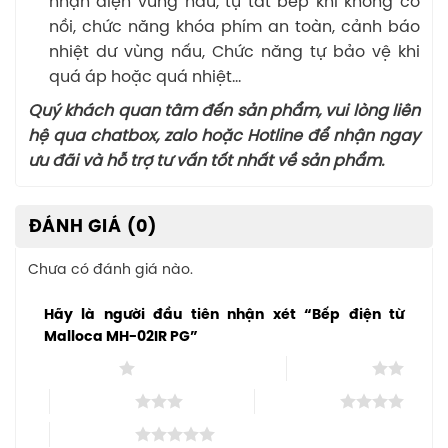
nhận diện vùng nấu, tự tắt bếp khi không có
nồi, chức năng khóa phím an toàn, cảnh báo
nhiệt dư vùng nấu, Chức năng tự bảo vệ khi
quá áp hoặc quá nhiệt…
Quý khách quan tâm đến sản phẩm, vui lòng liên
hệ qua chatbox, zalo hoặc Hotline để nhận ngay
ưu đãi và hỗ trợ tư vấn tốt nhất về sản phẩm.
ĐÁNH GIÁ (0)
Chưa có đánh giá nào.
Hãy là người đầu tiên nhận xét “Bếp điện từ
Malloca MH-02IR PG”
1 trên 5 sao
2 trên 5 sao
3 trên 5 sao
4 trên 5 sao
5 trên 5 sao