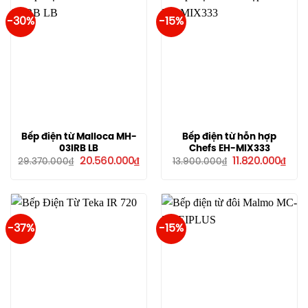
-30%
-15%
Bếp điện từ Malloca MH-
Bếp điện từ hỗn hợp
03IRB LB
Chefs EH-MIX333
Giá
Giá
Giá
Giá
20.560.000
₫
11.820.000
₫
29.370.000
₫
13.900.000
₫
gốc
hiện
gốc
hiện
là:
tại
là:
tại
29.370.000₫.
là:
13.900.000₫.
là:
20.560.000₫.
11.82
-37%
-15%