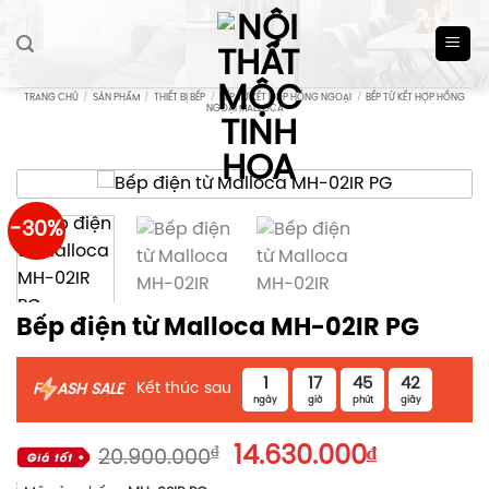
Skip
to
content
TRANG CHỦ
/
SẢN PHẨM
/
THIẾT BỊ BẾP
/
BẾP TỪ KẾT HỢP HỒNG NGOẠI
/
BẾP TỪ KẾT HỢP HỒNG
NGOẠI MALLOCA
-30%
Bếp điện từ Malloca MH-02IR PG
1
17
45
42
Kết thúc sau
F
ASH SALE
ngày
giờ
phút
giây
Giá
Giá
₫
14.630.000
₫
20.900.000
gốc
hiện