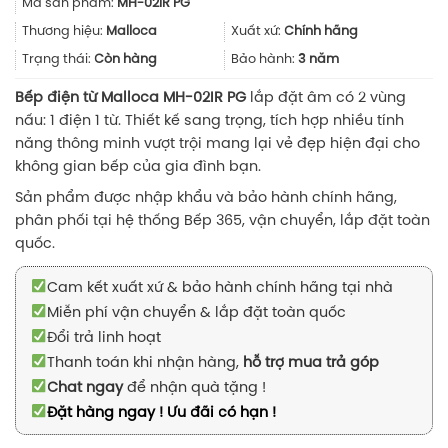
Mã sản phẩm:
MH-02IR PG
là:
tại
20.900.000₫.
là:
Thương hiệu:
Malloca
Xuất xứ:
Chính hãng
14.630.00
Trạng thái:
Còn hàng
Bảo hành:
3 năm
Bếp điện từ Malloca MH-02IR PG
lắp đặt âm có 2 vùng
nấu: 1 điện 1 từ. Thiết kế sang trọng, tích hợp nhiều tính
năng thông minh vượt trội mang lại vẻ đẹp hiện đại cho
không gian bếp của gia đình bạn.
Sản phẩm được nhập khẩu và bảo hành chính hãng,
phân phối tại hệ thống Bếp 365, vận chuyển, lắp đặt toàn
quốc.
Cam kết xuất xứ & bảo hành chính hãng tại nhà
Miễn phí vận chuyển & lắp đặt toàn quốc
Đổi trả linh hoạt
Thanh toán khi nhận hàng,
hỗ trợ mua trả góp
Chat ngay
để nhận quà tặng !
Đặt hàng ngay ! Ưu đãi có hạn !