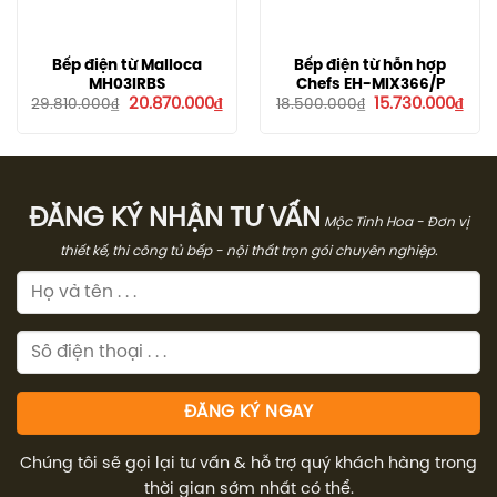
Bếp điện từ Malloca
Bếp điện từ hỗn hợp
MH03IRBS
Chefs EH-MIX366/P
Giá
Giá
Giá
Giá
20.870.000
₫
15.730.000
₫
29.810.000
₫
18.500.000
₫
gốc
hiện
gốc
hiện
là:
tại
là:
tại
29.810.000₫.
là:
18.500.000₫.
là:
20.870.000₫.
15.7
ĐĂNG KÝ NHẬN TƯ VẤN
Mộc Tinh Hoa - Đơn vị
thiết kế, thi công tủ bếp - nội thất trọn gói chuyên nghiệp.
Chúng tôi sẽ gọi lại tư vấn & hỗ trợ quý khách hàng trong
thời gian sớm nhất có thể.