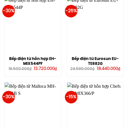
-30%
-25%
Bếp điện từ hỗn hợp EH-
Bếp điện từ Eurosun EU-
MIX544PF
TE882G
Giá
Giá
Giá
Giá
13.720.000
₫
18.440.000
₫
19.500.000
₫
24.590.000
₫
gốc
hiện
gốc
hiệ
là:
tại
là:
tại
19.500.000₫.
là:
24.590.000₫.
là:
13.720.000₫.
18.4
-30%
-15%