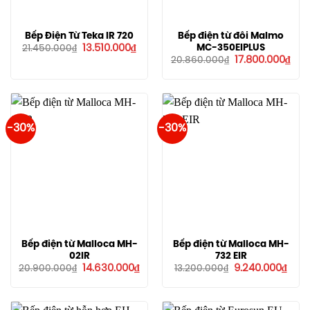
Bếp Điện Từ Teka IR 720
Bếp điện từ đôi Malmo
Giá
Giá
MC-350EIPLUS
13.510.000
₫
21.450.000
₫
gốc
hiện
Giá
Giá
17.800.000
₫
20.860.000
₫
là:
tại
gốc
hiệ
21.450.000₫.
là:
là:
tại
13.510.000₫.
20.860.000₫.
là:
17.8
-30%
-30%
Bếp điện từ Malloca MH-
Bếp điện từ Malloca MH-
02IR
732 EIR
Giá
Giá
Giá
Giá
14.630.000
₫
9.240.000
₫
20.900.000
₫
13.200.000
₫
gốc
hiện
gốc
hiện
là:
tại
là:
tại
20.900.000₫.
là:
13.200.000₫.
là:
14.630.000₫.
9.24