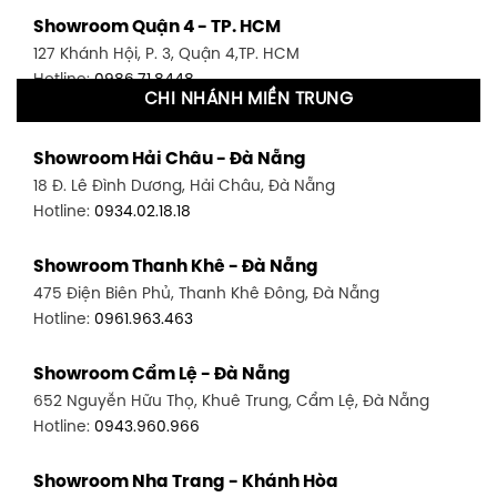
Showroom Quận 4 - TP. HCM
127 Khánh Hội, P. 3, Quận 4,TP. HCM
Hotline:
0986.71.8448
CHI NHÁNH MIỀN TRUNG
Showroom Quận 11 - TP. HCM
Showroom Hải Châu - Đà Nẵng
1411 Đường 3/2, P. 16, Quận 11, TP. HCM
18 Đ. Lê Đình Dương, Hải Châu, Đà Nẵng
Hotline:
0906.256.759
Hotline:
0934.02.18.18
Showroom Quận 7 - TP. HCM
Showroom Thanh Khê - Đà Nẵng
1448 Huỳnh Tấn Phát, Phú Thuận, Quận 7, TP HCM
475 Điện Biên Phủ, Thanh Khê Đông, Đà Nẵng
Hotline:
0946.480.580
Hotline:
0961.963.463
Showroom Bình Thạnh - TP. HCM
Showroom Cẩm Lệ - Đà Nẵng
348 Đ. Bạch Đằng, P. 14, Bình Thạnh, TP HCM
652 Nguyễn Hữu Thọ, Khuê Trung, Cẩm Lệ, Đà Nẵng
Hotline:
0902.716.230
Hotline:
0943.960.966
Showroom Tân Bình 1 - TP. HCM
Showroom Nha Trang - Khánh Hòa
591 Hoàng Văn Thụ, P. 4, Tân Bình, TP HCM