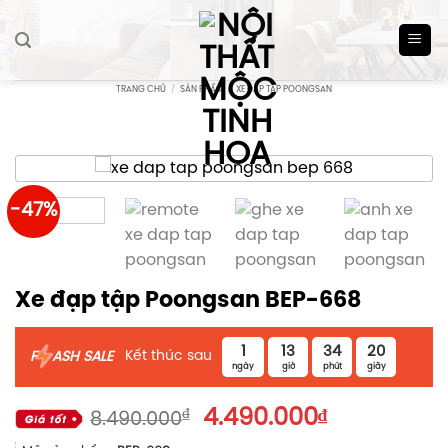
Skip
to
content
TRANG CHỦ
/
SẢN PHẨM
/
XE ĐẠP TẬP POONGSAN
-47%
Xe đạp tập Poongsan BEP-668
1
13
34
20
Kết thúc sau
F
ASH SALE
ngày
giờ
phút
giây
Giá
Giá
₫
4.490.000
₫
8.490.000
gốc
hiện