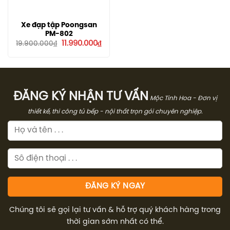
Xe đạp tập Poongsan
PM-802
Giá
Giá
11.990.000
₫
19.900.000
₫
gốc
hiện
là:
tại
19.900.000₫.
là:
11.990.000₫.
ĐĂNG KÝ NHẬN TƯ VẤN
Mộc Tinh Hoa - Đơn vị
thiết kế, thi công tủ bếp - nội thất trọn gói chuyên nghiệp.
Chúng tôi sẽ gọi lại tư vấn & hỗ trợ quý khách hàng trong
thời gian sớm nhất có thể.