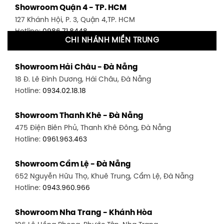
Showroom Quận 4 - TP. HCM
127 Khánh Hội, P. 3, Quận 4,TP. HCM
Hotline:
0986.71.8448
CHI NHÁNH MIỀN TRUNG
Showroom Quận 11 - TP. HCM
Showroom Hải Châu - Đà Nẵng
1411 Đường 3/2, P. 16, Quận 11, TP. HCM
18 Đ. Lê Đình Dương, Hải Châu, Đà Nẵng
Hotline:
0906.256.759
Hotline:
0934.02.18.18
Showroom Quận 7 - TP. HCM
Showroom Thanh Khê - Đà Nẵng
1448 Huỳnh Tấn Phát, Phú Thuận, Quận 7, TP HCM
475 Điện Biên Phủ, Thanh Khê Đông, Đà Nẵng
Hotline:
0946.480.580
Hotline:
0961.963.463
Showroom Bình Thạnh - TP. HCM
Showroom Cẩm Lệ - Đà Nẵng
348 Đ. Bạch Đằng, P. 14, Bình Thạnh, TP HCM
652 Nguyễn Hữu Thọ, Khuê Trung, Cẩm Lệ, Đà Nẵng
Hotline:
0902.716.230
Hotline:
0943.960.966
Showroom Tân Bình 1 - TP. HCM
Showroom Nha Trang - Khánh Hòa
591 Hoàng Văn Thụ, P. 4, Tân Bình, TP HCM