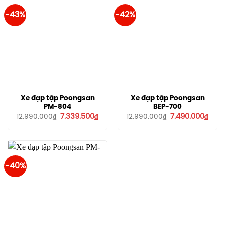
-43%
-42%
Xe đạp tập Poongsan
Xe đạp tập Poongsan
PM-804
BEP-700
Giá
Giá
Giá
Giá
7.339.500
₫
7.490.000
₫
12.990.000
₫
12.990.000
₫
gốc
hiện
gốc
hiện
là:
tại
là:
tại
12.990.000₫.
là:
12.990.000₫.
là:
7.339.500₫.
7.49
-40%