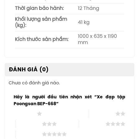
Thời gian bảo hành:
12 Tháng
Khối lượng sản phẩm
41 kg
(kg):
1000 x 635 x 1190
Kích thước sản phẩm:
mm
ĐÁNH GIÁ (0)
Chưa có đánh giá nào.
Hãy là người đầu tiên nhận xét “Xe đạp tập
Poongsan BEP-668”
1 trên 5 sao
2 trên 5 sao
3 trên 5 sao
4 trên 5 sao
5 trên 5 sao