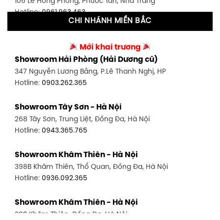
106 Lê Hồng Phong, Phước Tân, Nha Trang
Hotline:
0906.256.759
Hotline:
0961.963.463
CHI NHÁNH MIỀN BẮC
Showroom Tân Bình 2 - TP. HCM
Showroom Vinh - Nghệ An
90 Đ. Cộng Hòa, P. 4, Tân Bình, TP HCM
Mới khai trương
27-29 Nguyễn Sỹ Sách, Hưng Bình, TP Vinh, Nghệ An
Hotline:
0986.71.8448
Showroom Hải Phòng (Hải Dương cũ)
Hotline:
0943.960.966
347 Nguyễn Lương Bằng, P.Lê Thanh Nghị, HP
Showroom Thuận An - Bình Dương
Hotline:
0903.262.365
Showroom Buôn Ma Thuột
66 đường DT743, An Phú, Thuận An, Bình Dương
119 Lê Thánh Tông, Tân Lợi, Buôn Ma Thuột
Hotline:
0902.716.230
Showroom Tây Sơn - Hà Nội
Hotline:
0934.02.18.18
268 Tây Sơn, Trung Liệt, Đống Đa, Hà Nội
Showroom Biên Hòa - Đồng Nai
Hotline:
0943.365.765
452 Nguyễn Ái Quốc, Tân Tiến, TP. Biên Hòa, Đồng Nai
Hotline:
0946.480.580
Showroom Khâm Thiên - Hà Nội
398B Khâm Thiên, Thổ Quan, Đống Đa, Hà Nội
Hotline:
0936.092.365
Showroom Khâm Thiên - Hà Nội
302 Khâm Thiên, Đống Đa, Hà Nội