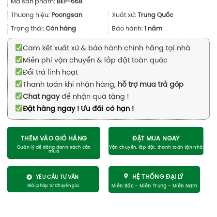
Mã sản phẩm:
BEP-668
là:
tại
8.490.000₫.
là:
Thương hiệu:
Poongsan
Xuất xứ:
Trung Quốc
4.490.000₫
Trạng thái:
Còn hàng
Bảo hành:
1 năm
Cam kết xuất xứ & bảo hành chính hãng tại nhà
Miễn phí vận chuyển & lắp đặt toàn quốc
Đổi trả linh hoạt
Thanh toán khi nhận hàng,
hỗ trợ mua trả góp
Chat ngay
để nhận quà tặng !
Đặt hàng ngay ! Ưu đãi có hạn !
THÊM VÀO GIỎ HÀNG
ĐẶT MUA NGAY
HỆ THỐNG ĐẠI LÝ
YÊU CẦU TƯ VẤN