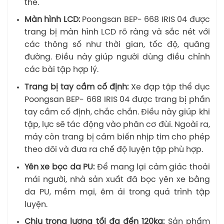
thể.
Màn hình LCD:
Poongsan BEP- 668 IRIS 04 được
trang bị màn hình LCD rõ ràng và sắc nét với
các thông số như thời gian, tốc độ, quãng
đường. Điều này giúp người dùng điều chỉnh
các bài tập hợp lý.
Trang bị tay cầm cố định:
Xe đạp tập thể dục
Poongsan BEP- 668 IRIS 04 được trang bị phần
tay cầm cố định, chắc chắn. Điều này giúp khi
tập, lực sẽ tác động vào phân cơ đùi. Ngoài ra,
máy còn trang bị cảm biến nhịp tim cho phép
theo dõi và đưa ra chế độ luyện tập phù hợp.
Yên xe bọc da PU:
Để mang lại cảm giác thoải
mái người, nhà sản xuất đã bọc yên xe bằng
da PU, mềm mại, êm ái trong quá trình tập
luyện.
Chịu trọng lượng tối đa đến 120kg:
Sản phẩm