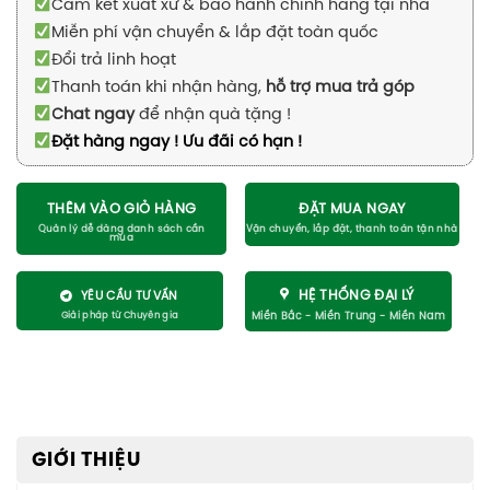
Cam kết xuất xứ & bảo hành chính hãng tại nhà
Miễn phí vận chuyển & lắp đặt toàn quốc
Đổi trả linh hoạt
Thanh toán khi nhận hàng,
hỗ trợ mua trả góp
Chat ngay
để nhận quà tặng !
Đặt hàng ngay ! Ưu đãi có hạn !
THÊM VÀO GIỎ HÀNG
ĐẶT MUA NGAY
HỆ THỐNG ĐẠI LÝ
YÊU CẦU TƯ VẤN
GIỚI THIỆU