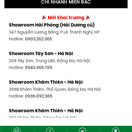
CHI NHÁNH MIỀN BẮC
Showroom Tân Bình 2 - TP. HCM
Showroom Vinh - Nghệ An
90 Đ. Cộng Hòa, P. 4, Tân Bình, TP HCM
Mới khai trương
27-29 Nguyễn Sỹ Sách, Hưng Bình, TP Vinh, Nghệ An
Hotline:
0986.71.8448
Showroom Hải Phòng (Hải Dương cũ)
Hotline:
0943.960.966
347 Nguyễn Lương Bằng, P.Lê Thanh Nghị, HP
Showroom Thuận An - Bình Dương
Hotline:
0903.262.365
Showroom Buôn Ma Thuột
66 đường DT743, An Phú, Thuận An, Bình Dương
119 Lê Thánh Tông, Tân Lợi, Buôn Ma Thuột
Hotline:
0902.716.230
Showroom Tây Sơn - Hà Nội
Hotline:
0934.02.18.18
268 Tây Sơn, Trung Liệt, Đống Đa, Hà Nội
Showroom Biên Hòa - Đồng Nai
Hotline:
0943.365.765
452 Nguyễn Ái Quốc, Tân Tiến, TP. Biên Hòa, Đồng Nai
Hotline:
0946.480.580
Showroom Khâm Thiên - Hà Nội
398B Khâm Thiên, Thổ Quan, Đống Đa, Hà Nội
Hotline:
0936.092.365
Showroom Khâm Thiên - Hà Nội
302 Khâm Thiên, Đống Đa, Hà Nội
Hotline:
0943.980.890