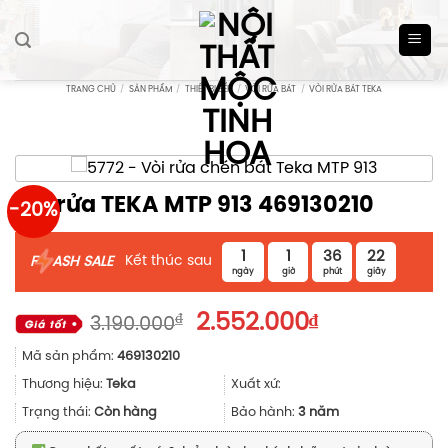
Skip
to
content
TRANG CHỦ
/
SẢN PHẨM
/
THIẾT BỊ BẾP
/
VÒI RỬA BÁT
/
VÒI RỬA BÁT TEKA
Vòi rửa TEKA MTP 913 469130210
-20%
1
1
36
21
Kết thúc sau
F
ASH SALE
ngày
giờ
phút
giây
Giá
Giá
₫
2.552.000
₫
3.190.000
gốc
hiện
Mã sản phẩm:
469130210
là:
tại
3.190.000₫.
là:
Thương hiệu:
Teka
Xuất xứ:
2.552.000₫.
Trạng thái:
Còn hàng
Bảo hành:
3 năm