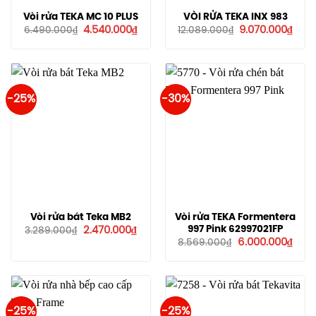
Vòi rửa TEKA MC 10 PLUS
VÒI RỬA TEKA INX 983
Giá
Giá
Giá
Giá
4.540.000
₫
9.070.000
₫
6.490.000
₫
12.089.000
₫
gốc
hiện
gốc
hiện
là:
tại
là:
tại
6.490.000₫.
là:
12.089.000₫.
là:
4.540.000₫.
9.07
-25%
-30%
Vòi rửa bát Teka MB2
Vòi rửa TEKA Formentera
Giá
Giá
997 Pink 62997021FP
2.470.000
₫
3.289.000
₫
gốc
hiện
Giá
Giá
6.000.000
₫
8.569.000
₫
là:
tại
gốc
hiện
3.289.000₫.
là:
là:
tại
2.470.000₫.
8.569.000₫.
là:
6.00
-25%
-25%