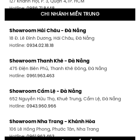
127 Khánh Hội, P. 3, Quận 4,TP. HCM
Hotline:
0986.71.8448
CHI NHÁNH MIỀN TRUNG
Showroom Quận 11 - TP. HCM
Showroom Hải Châu - Đà Nẵng
1411 Đường 3/2, P. 16, Quận 11, TP. HCM
18 Đ. Lê Đình Dương, Hải Châu, Đà Nẵng
Hotline:
0906.256.759
Hotline:
0934.02.18.18
Showroom Quận 7 - TP. HCM
Showroom Thanh Khê - Đà Nẵng
1448 Huỳnh Tấn Phát, Phú Thuận, Quận 7, TP HCM
475 Điện Biên Phủ, Thanh Khê Đông, Đà Nẵng
Hotline:
0946.480.580
Hotline:
0961.963.463
Showroom Bình Thạnh - TP. HCM
Showroom Cẩm Lệ - Đà Nẵng
348 Đ. Bạch Đằng, P. 14, Bình Thạnh, TP HCM
652 Nguyễn Hữu Thọ, Khuê Trung, Cẩm Lệ, Đà Nẵng
Hotline:
0902.716.230
Hotline:
0943.960.966
Showroom Tân Bình 1 - TP. HCM
Showroom Nha Trang - Khánh Hòa
591 Hoàng Văn Thụ, P. 4, Tân Bình, TP HCM
106 Lê Hồng Phong, Phước Tân, Nha Trang
Hotline:
0906.256.759
Hotline:
0961.963.463