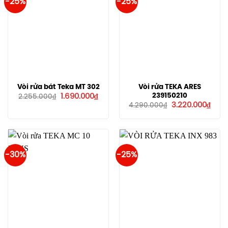
-25%
-25%
Vòi rửa bát Teka MT 302
Vòi rửa TEKA ARES
Giá
Giá
239150210
1.690.000
₫
2.255.000
₫
gốc
hiện
Giá
Giá
3.220.000
₫
4.290.000
₫
là:
tại
gốc
hiện
2.255.000₫.
là:
là:
tại
1.690.000₫.
4.290.000₫.
là:
3.220
-30%
-25%