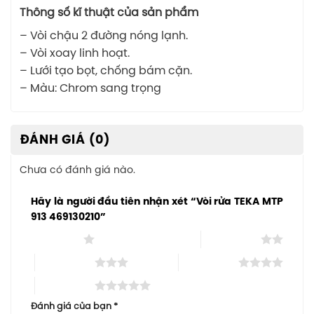
Thông số kĩ thuật của sản phẩm
– Vòi chậu 2 đường nóng lạnh.
– Vòi xoay linh hoạt.
– Lưới tạo bọt, chống bám cặn.
– Màu: Chrom sang trọng
ĐÁNH GIÁ (0)
Chưa có đánh giá nào.
Hãy là người đầu tiên nhận xét “Vòi rửa TEKA MTP
913 469130210”
1 trên 5 sao
2 trên 5 sao
3 trên 5 sao
4 trên 5 sao
5 trên 5 sao
Đánh giá của bạn
*