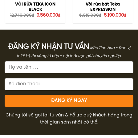
VÒI RỬA TEKA ICON
Vòi rửa bát Teka
BLACK
EXPRESSION
Giá
Giá
Giá
Giá
9.560.000
₫
5.190.000
₫
12.749.000
₫
6.919.000
₫
gốc
hiện
gốc
hiện
là:
tại
là:
tại
12.749.000₫.
là:
6.919.000₫.
là:
9.560.000₫.
5.190
ĐĂNG KÝ NHẬN TƯ VẤN
Mộc Tinh Hoa - Đơn vị
thiết kế, thi công tủ bếp - nội thất trọn gói chuyên nghiệp.
Chúng tôi sẽ gọi lại tư vấn & hỗ trợ quý khách hàng trong
thời gian sớm nhất có thể.