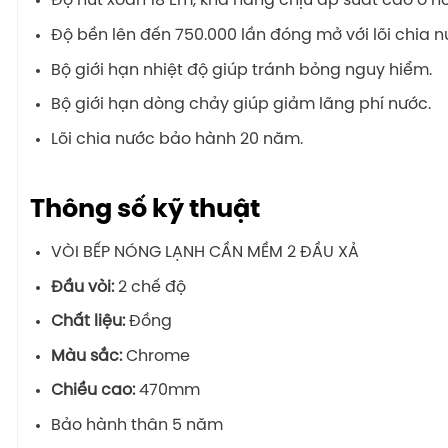
Độ nứt xoắn 18 Em, khả năng chịu áp suất cao ở hơ
Độ bền lên đến 750.000 lần đóng mở với lõi chia n
Bộ giới hạn nhiệt độ giúp tránh bỏng nguy hiểm.
Bộ giới hạn dòng chảy giúp giảm lãng phí nước.
Lõi chia nước bảo hành 20 năm.
Thông số kỹ thuật
VÒI BẾP NÓNG LẠNH CẦN MỀM 2 ĐẦU XẢ
Đầu vòi:
2 chế độ
Chất liệu:
Đồng
Màu sắc:
Chrome
Chiều cao:
470mm
Bảo hành thân 5 năm