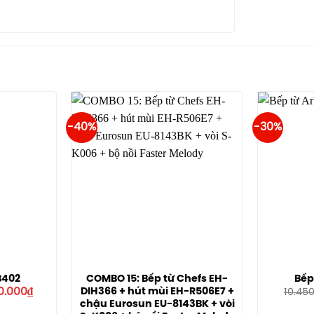
-40%
-30%
B402
COMBO 15: Bếp từ Chefs EH-
Bếp
Giá
DIH366 + hút mùi EH-R506E7 +
0.000
₫
10.45
hiện
chậu Eurosun EU-8143BK + vòi
tại