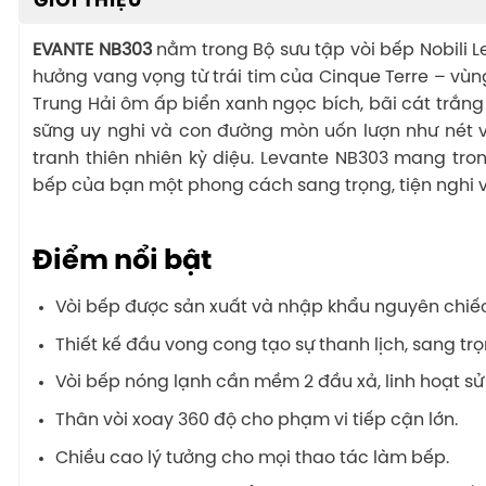
GIỚI THIỆU
EVANTE NB303
nằm trong Bộ sưu tập vòi bếp Nobili 
hưởng vang vọng từ trái tim của Cinque Terre – vùng
Trung Hải ôm ấp biển xanh ngọc bích, bãi cát trắn
sững uy nghi và con đường mòn uốn lượn như nét v
tranh thiên nhiên kỳ diệu. Levante NB303 mang tro
bếp của bạn một phong cách sang trọng, tiện nghi v
Điểm nổi bật
Vòi bếp được sản xuất và nhập khẩu nguyên chiếc 
Thiết kế đầu vong cong tạo sự thanh lịch, sang tr
Vòi bếp nóng lạnh cần mềm 2 đầu xả, linh hoạt sử
Thân vòi xoay 360 độ cho phạm vi tiếp cận lớn.
Chiều cao lý tưởng cho mọi thao tác làm bếp.