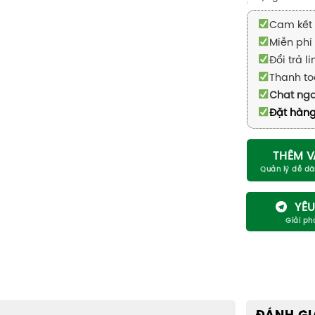
Cam kết 
Miễn phí 
Đổi trả l
Thanh to
Chat ng
Đặt hàng
THÊM V
YÊU