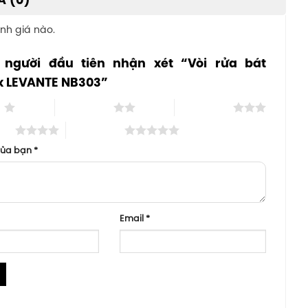
Á (0)
nh giá nào.
 người đầu tiên nhận xét “Vòi rửa bát
x LEVANTE NB303”
o
2 trên 5 sao
3 trên 5 sao
 sao
5 trên 5 sao
của bạn
*
Email
*