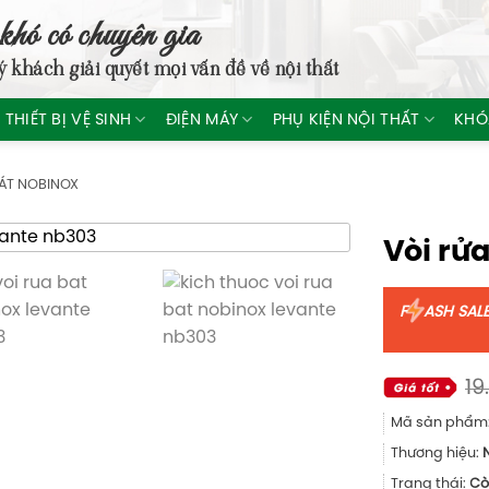
khó có chuyên gia
ý khách giải quyết mọi vấn đề về nội thất
THIẾT BỊ VỆ SINH
ĐIỆN MÁY
PHỤ KIỆN NỘI THẤT
KHÓ
BÁT NOBINOX
Vòi rử
F
ASH SAL
19
Mã sản phẩm
Thương hiệu:
Trạng thái:
Cò