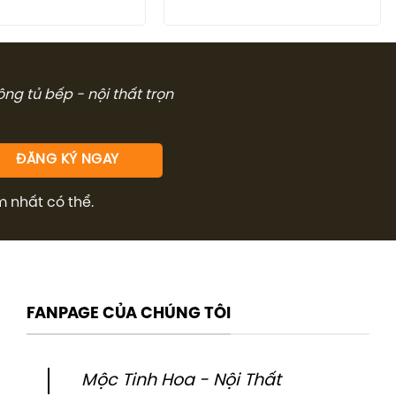
23.349.
công tủ bếp - nội thất trọn
m nhất có thể.
FANPAGE CỦA CHÚNG TÔI
Mộc Tinh Hoa - Nội Thất