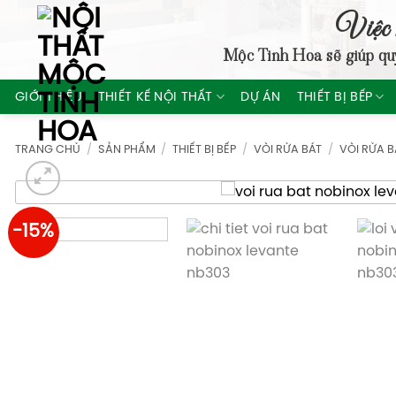
Skip
Việc 
to
Mộc Tinh Hoa
sẽ giúp qu
content
GIỚI THIỆU
THIẾT KẾ NỘI THẤT
DỰ ÁN
THIẾT BỊ BẾP
TRANG CHỦ
/
SẢN PHẨM
/
THIẾT BỊ BẾP
/
VÒI RỬA BÁT
/
VÒI RỬA 
-15%