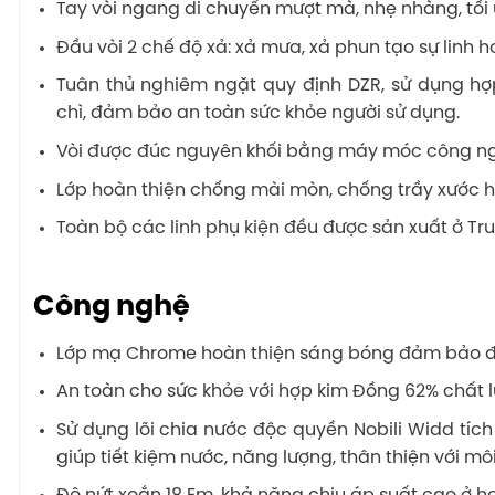
Tay vòi ngang di chuyển mượt mà, nhẹ nhàng, tối
Đầu vòi 2 chế độ xả: xả mưa, xả phun tạo sự linh h
Tuân thủ nghiêm ngặt quy định DZR, sử dụng h
chì, đảm bảo an toàn sức khỏe người sử dụng.
Vòi được đúc nguyên khối bằng máy móc công ngh
Lớp hoàn thiện chống mài mòn, chống trầy xước h
Toàn bộ các linh phụ kiện đều được sản xuất ở Trun
Công nghệ
Lớp mạ Chrome hoàn thiện sáng bóng đảm bảo đ
An toàn cho sức khỏe với hợp kim Đồng 62% chất 
Sử dụng lõi chia nước độc quyền Nobili Widd tích
giúp tiết kiệm nước, năng lượng, thân thiện với môi