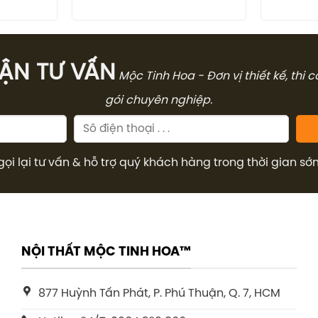
.000₫.
là:
32.868.000₫.
là:
8.370.000₫.
21.364.200₫.
̣N TƯ VẤN
Mộc Tinh Hoa - Đơn vị thiết kế, thi 
gói chuyên nghiệp.
gọi lại tư vấn & hỗ trợ quý khách hàng trong thời gian sớ
NỘI THẤT MỘC TINH HOA™
877 Huỳnh Tấn Phát, P. Phú Thuận, Q. 7, HCM