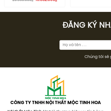
20.665.000
₫
11.960
gốc
hiện
là:
tại
20.665.000₫.
là:
16.532.000₫.
ĐĂNG KÝ NHÂ
Chúng tôi sẽ 
CÔNG TY TNHH NỘI THẤT MỘC TINH HOA