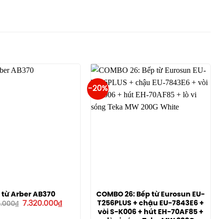
-20%
 từ Arber AB370
COMBO 26: Bếp từ Eurosun EU-
Giá
Giá
T256PLUS + chậu EU-7843E6 +
7.320.000
₫
0.000
₫
gốc
hiện
vòi S-K006 + hút EH-70AF85 +
là:
tại