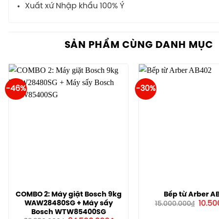
Xuất xứ Nhập khẩu 100% Ý
SẢN PHẨM CÙNG DANH MỤC
-46%
-30%
COMBO 2: Máy giặt Bosch 9kg
Bếp từ Arber A
Giá
WAW28480SG + Máy sấy
10.50
15.000.000
₫
gốc
Bosch WTW85400SG
là: