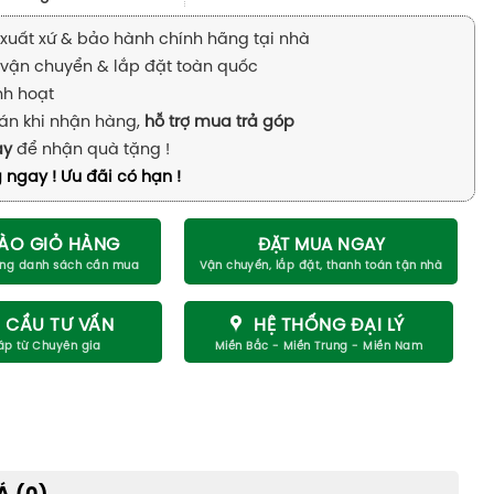
xuất xứ & bảo hành chính hãng tại nhà
vận chuyển & lắp đặt toàn quốc
inh hoạt
án khi nhận hàng,
hỗ trợ mua trả góp
ay
để nhận quà tặng !
 ngay ! Ưu đãi có hạn !
ÀO GIỎ HÀNG
ĐẶT MUA NGAY
 CẦU TƯ VẤN
HỆ THỐNG ĐẠI LÝ