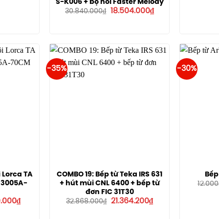
S-K006 + bộ nồi Faster Melody
.000₫.
là:
Giá
Giá
18.504.000
₫
10.500.000₫.
30.840.000
₫
gốc
hiện
là:
tại
30.840.000₫.
là:
18.504.000₫.
-35%
-30%
 Lorca TA
COMBO 19: Bếp từ Teka IRS 631
Bếp
A 3005A-
+ hút mùi CNL 6400 + bếp từ
12.000
đơn FIC 31T30
Giá
Giá
Giá
0.000
₫
21.364.200
₫
32.868.000
₫
hiện
gốc
hiện
tại
là:
tại