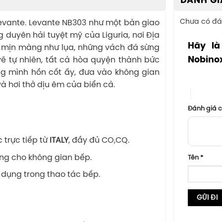
ĐÁNH GI
Chưa có đá
Levante. Levante NB303 như một bản giao
 duyên hải tuyệt mỹ của Liguria, nơi Địa
Hãy là
g mịn màng như lụa, những vách đá sừng
Nobino
ẽ tự nhiên, tất cả hòa quyện thành bức
ng mình hồn cốt ấy, đưa vào không gian
1 trên 5 sa
à hơi thở dịu êm của biển cả.
4 trên 5
Đánh giá 
trực tiếp từ
ITALY
, đầy đủ CO,CQ.
ọng cho không gian bếp.
Tên
*
 dụng trong thao tác bếp.