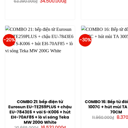
Giá
Giá
34.500.000
₫
63.390.000
₫
15.000
gốc
hiện
là:
tại
63.390.000₫.
là:
34.500.000₫.
-20%
-30%
COMBO 21: bếp điện từ
COMBO 16: Bếp từ đôi
Eurosun EU-TE259PLUS + chậu
1007C + hút mùi T
EU-7843E6 + vòi S-K006 + hút
70CM
Giá
EH-70AF85 + lò vi sóng Teka
8.37
11.960.000
₫
gốc
MW 200G White
là:
Giá
Giá
16.532.000
₫