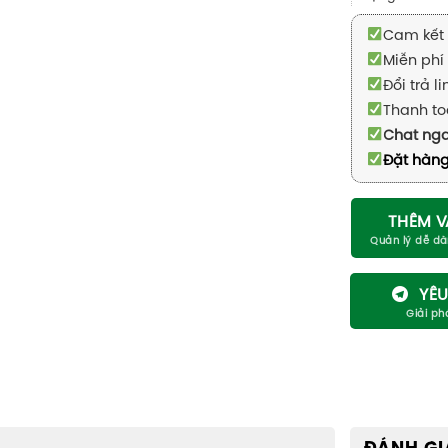
Cam kết 
Miễn phí 
Đổi trả l
Thanh to
Chat ng
Đặt hàng
THÊM V
YÊU