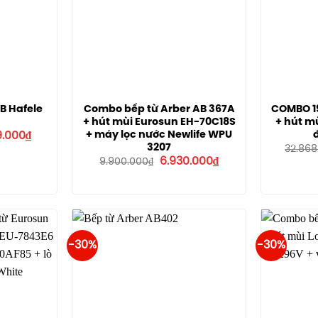
B Hafele
Combo bếp từ Arber AB 367A
COMBO 19
+ hút mùi Eurosun EH-70C18S
+ hút m
Giá
+ máy lọc nước Newlife WPU
9.000
₫
hiện
3207
32.868
tại
Giá
Giá
6.930.000
₫
9.900.000
₫
200₫.
là:
gốc
hiện
23.349.000₫.
là:
tại
9.900.000₫.
là:
6.930.000₫.
-30%
-30%