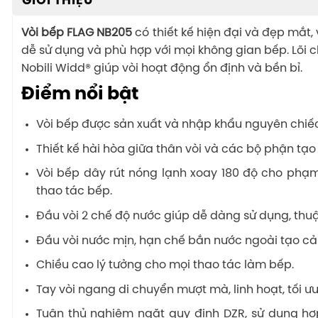
GIỚI THIỆU
Vòi bếp FLAG NB205
có thiết kế hiện đại và đẹp mắt, 
dễ sử dụng và phù hợp với mọi không gian bếp. Lõi
Nobili Widd® giúp vòi hoạt động ổn định và bền bỉ.
Điểm nổi bật
Vòi bếp được sản xuất và nhập khẩu nguyên chiếc 
Thiết kế hài hòa giữa thân vòi và các bộ phận tạo
Vòi bếp dây rút nóng lạnh xoay 180 độ cho phạm v
thao tác bếp.
Đầu vòi 2 chế độ nước giúp dễ dàng sử dụng, thuậ
Đầu vòi nước mịn, hạn chế bắn nước ngoài tạo cảm
Chiều cao lý tưởng cho mọi thao tác làm bếp.
Tay vòi ngang di chuyển mượt mà, linh hoạt, tối ư
Tuân thủ nghiêm ngặt quy định DZR, sử dụng h