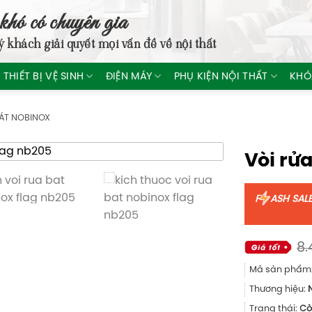
khó có chuyên gia
ý khách giải quyết mọi vấn đề về nội thất
THIẾT BỊ VỆ SINH
ĐIỆN MÁY
PHỤ KIỆN NỘI THẤT
KHÓ
BÁT NOBINOX
Vòi rử
F
ASH SAL
8.
Mã sản phẩm
Thương hiệu:
Trạng thái:
Cò