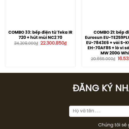
COMBO 33: bếp điện từ Teka IR
COMBO 21: bếp đ
720 + hút mùi NC2 70
Eurosun EU-TE259PL
Giá
Giá
EU-7843E6 + vòi S-K
22.300.850
₫
34.309.000
₫
gốc
hiện
EH-70AF85 + lò vi s
là:
tại
MW 200G Whi
34.309.000₫.
là:
Giá
16.5
22.300.850₫.
20.665.000
₫
gốc
là:
20.66
ĐĂNG KÝ NHÂ
Chúng tôi sẽ 