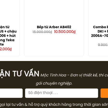
iện từ
Bếp từ Arber AB402
Combo b
Giá
Giá
US + chậu
DKI +
10.500.000
₫
15.000.000
₫
gốc
hiện
006 + hút
2006A-70 
là:
tại
óng Teka
15.000.000₫.
là:
te
10.500.000₫.
9.900
Giá
32.000
₫
hiện
tại
5.000₫.
là:
16.532.000₫.
̣N TƯ VẤN
Mộc Tinh Hoa - Đơn vị thiết kế, thi 
gói chuyên nghiệp.
gọi lại tư vấn & hỗ trợ quý khách hàng trong thời gian sớ