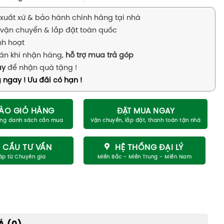
xuất xứ & bảo hành chính hãng tại nhà
vận chuyển & lắp đặt toàn quốc
inh hoạt
án khi nhận hàng,
hỗ trợ mua trả góp
ay
để nhận quà tặng !
 ngay ! Ưu đãi có hạn !
ÀO GIỎ HÀNG
ĐẶT MUA NGAY
 CẦU TƯ VẤN
HỆ THỐNG ĐẠI LÝ