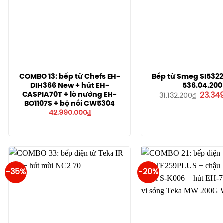
COMBO 13: bếp từ Chefs EH-
Bếp từ Smeg SI5322
DIH366 New + hút EH-
536.04.200
Giá
CASPIA70T + lò nướng EH-
23.34
31.132.200
₫
gốc
BO1107S + bộ nồi CW5304
là:
42.990.000
₫
31.132.
-35%
-20%