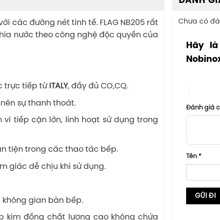
ĐÁNH GI
Chưa có đá
với các đường nét tinh tế. FLAG NB205 rất
 chia nước theo công nghệ độc quyền của
Hãy là
Nobino
1 trên 5 sa
trực tiếp từ
ITALY
, đầy đủ CO,CQ.
4 trên 5
 nên sự thanh thoát.
Đánh giá 
i tiếp cận lớn, linh hoạt sử dụng trong
n tiện trong các thao tác bếp.
Tên
*
 giác dễ chịu khi sử dụng.
u không gian bàn bếp.
ợp kim đồng chất lượng cao không chứa