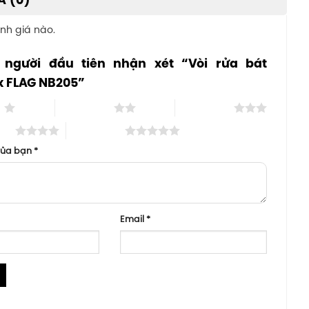
Á (0)
nh giá nào.
 người đầu tiên nhận xét “Vòi rửa bát
x FLAG NB205”
o
2 trên 5 sao
3 trên 5 sao
 sao
5 trên 5 sao
của bạn
*
Email
*