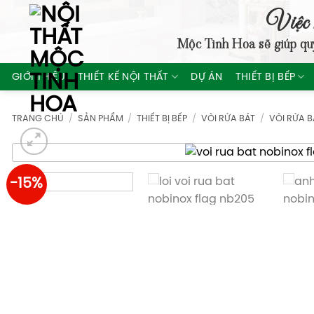
Skip
Việc 
to
Mộc Tinh Hoa
sẽ giúp qu
content
GIỚI THIỆU
THIẾT KẾ NỘI THẤT
DỰ ÁN
THIẾT BỊ BẾP
TRANG CHỦ
/
SẢN PHẨM
/
THIẾT BỊ BẾP
/
VÒI RỬA BÁT
/
VÒI RỬA 
-15%