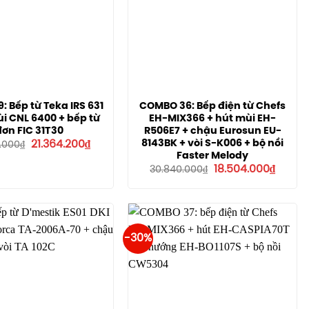
: Bếp từ Teka IRS 631
COMBO 36: Bếp điện từ Chefs
ùi CNL 6400 + bếp từ
EH-MIX366 + hút mùi EH-
đơn FIC 31T30
R506E7 + chậu Eurosun EU-
Giá
Giá
8143BK + vòi S-K006 + bộ nồi
21.364.200
₫
.000
₫
gốc
hiện
Faster Melody
là:
tại
Giá
Giá
18.504.000
₫
30.840.000
₫
32.868.000₫.
là:
gốc
hiện
21.364.200₫.
là:
tại
30.840.000₫.
là:
18.504.
-30%