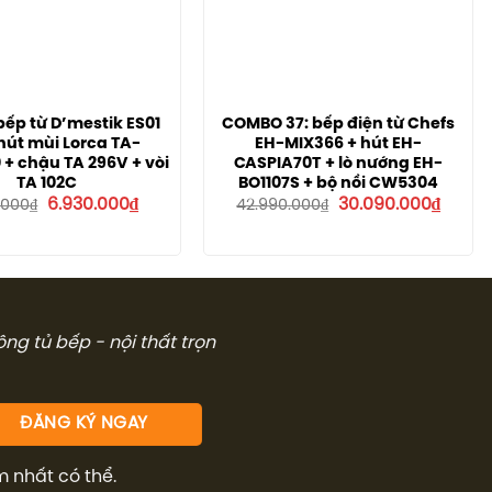
ếp từ D’mestik ES01
COMBO 37: bếp điện từ Chefs
 hút mùi Lorca TA-
EH-MIX366 + hút EH-
+ chậu TA 296V + vòi
CASPIA70T + lò nướng EH-
TA 102C
BO1107S + bộ nồi CW5304
Giá
Giá
Giá
Giá
6.930.000
₫
30.090.000
₫
.000
₫
42.990.000
₫
gốc
hiện
gốc
hiện
là:
tại
là:
tại
9.900.000₫.
là:
42.990.000₫.
là:
6.930.000₫.
30.090
công tủ bếp - nội thất trọn
m nhất có thể.