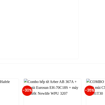
-30%
-35%