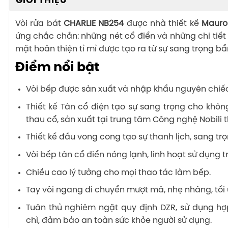
GIỚI THIỆU
Vòi rửa bát
CHARLIE NB254
được
nhà thiết kế
Mauro 
ứng chắc chắn: những nét cổ điển và những chi tiết g
mặt hoàn thiện tỉ mỉ được tạo ra từ sự sang trọng b
Điểm nổi bật
Vòi bếp được sản xuất và nhập khẩu nguyên chiếc 
Thiết kế Tân cổ điện tạo sự sang trọng cho khô
thau cổ, sản xuất tại trung tâm Công nghệ Nobili
Thiết kế đầu vong cong tạo sự thanh lịch, sang tr
Vòi bếp tân cổ điển nóng lạnh, linh hoạt sử dụng t
Chiều cao lý tưởng cho mọi thao tác làm bếp.
Tay vòi ngang di chuyển mượt mà, nhẹ nhàng, tối
Tuân thủ nghiêm ngặt quy định DZR, sử dụng h
chì, đảm bảo an toàn sức khỏe người sử dụng.