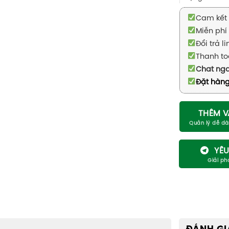
Cam kết 
Miễn phí 
Đổi trả l
Thanh to
Chat ng
Đặt hàng
THÊM V
YÊU