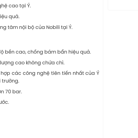
ệ cao tại Ý.
iệu quả.
g tâm nội bộ của Nobili tại Ý.
ộ bền cao, chống bám bẩn hiệu quả.
 lượng cao không chứa chì.
 hợp các công nghệ tiên tiến nhất của Ý
 trường.
n 70 bar.
ước.