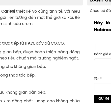
ĐÁNH GI
Chưa có đá
Carlesi
thiết kế vô cùng tinh tế, với hiệu
ợi liên tưởng đến một thế giới xa xôi. Bề
Hãy là
ẩm sinh của crom.
Nobino
1 trên 5 sa
trực tiếp từ
ITALY
, đầy đủ CO,CQ.
4 trên 5
ng gian bếp, được hoàn thiện bằng đồng
Đánh giá 
 theo tiêu chuẩn môi trường nghiêm ngặt.
ọng cho không gian bếp.
rong thao tác bếp.
Tên
*
 ưu không gian bàn bếp.
ợp kim đồng chất lượng cao không chứa