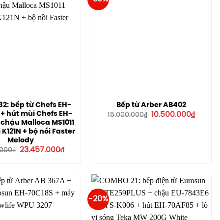
2: bếp từ Chefs EH-
Bếp từ Arber AB402
Giá
Giá
+ hút mùi Chefs EH-
10.500.000
₫
15.000.000
₫
gốc
hiện
 chậu Malloca MS1011
là:
tại
 K121N + bộ nồi Faster
15.000.000₫.
là:
Melody
10.500.
Giá
Giá
23.457.000
₫
.000
₫
gốc
hiện
là:
tại
33.510.000₫.
là:
23.457.000₫.
-20%