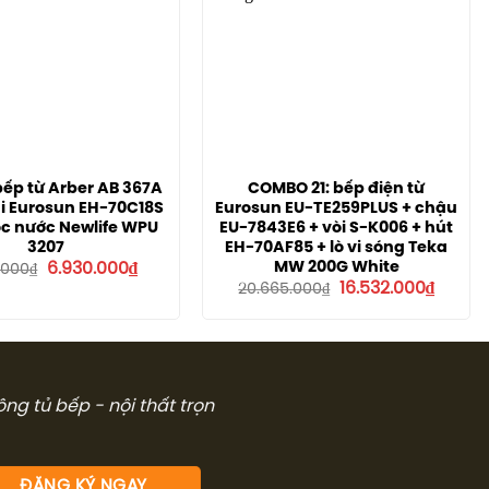
ếp từ Arber AB 367A
COMBO 21: bếp điện từ
i Eurosun EH-70C18S
Eurosun EU-TE259PLUS + chậu
ọc nước Newlife WPU
EU-7843E6 + vòi S-K006 + hút
3207
EH-70AF85 + lò vi sóng Teka
Giá
Giá
MW 200G White
6.930.000
₫
.000
₫
gốc
hiện
Giá
Giá
16.532.000
₫
20.665.000
₫
là:
tại
gốc
hiện
9.900.000₫.
là:
là:
tại
6.930.000₫.
20.665.000₫.
là:
16.532.
công tủ bếp - nội thất trọn