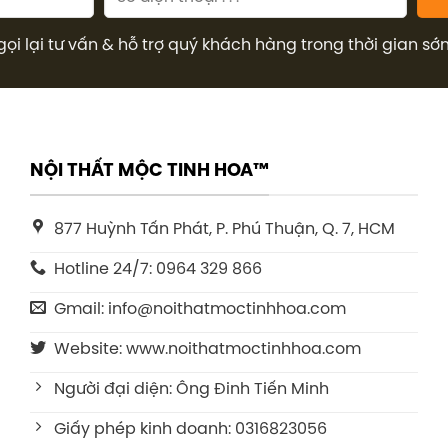
gọi lại tư vấn & hỗ trợ quý khách hàng trong thời gian sớ
NỘI THẤT MỘC TINH HOA™
877 Huỳnh Tấn Phát, P. Phú Thuận, Q. 7, HCM
Hotline 24/7: 0964 329 866
Gmail: info@noithatmoctinhhoa.com
Website: www.noithatmoctinhhoa.com
Người đại diện: Ông Đinh Tiến Minh
Giấy phép kinh doanh: 0316823056