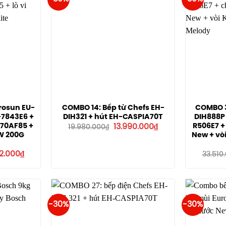
rosun EU-
COMBO 14: Bếp từ Chefs EH-
COMBO 3
-7843E6 +
DIH321 + hút EH-CASPIA70T
DIH888P 
Giá
Giá
-70AF85 +
R506E7 +
13.990.000
₫
19.980.000
₫
gốc
hiện
MW 200G
New + vòi
là:
tại
19.980.000₫.
là:
Giá
32.000
₫
13.990.000₫.
33.510
hiện
tại
5.000₫.
là:
16.532.000₫.
-30%
-30%