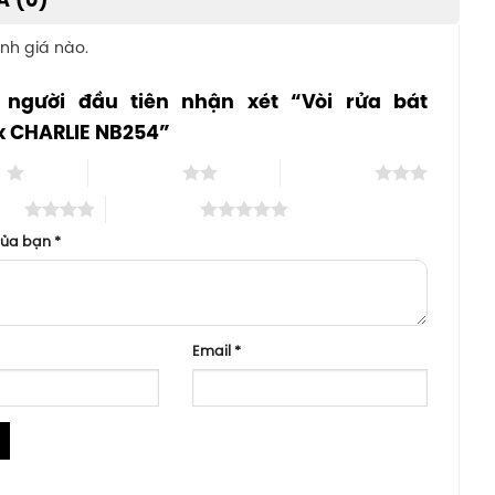
Á (0)
nh giá nào.
 người đầu tiên nhận xét “Vòi rửa bát
x CHARLIE NB254”
o
2 trên 5 sao
3 trên 5 sao
 sao
5 trên 5 sao
của bạn
*
Email
*