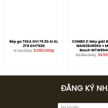
Bếp ga TEKA GVI 75 2G AI AL
COMBO 2: Máy giặt 
2TR GVI752G
WAW28480SG + M
Giá
Giá
Bosch WTW854
5.090.000
₫
5.720.000
₫
gốc
hiện
Giá
34.50
63.390.000
₫
là:
tại
gốc
5.720.000₫.
là:
là:
5.090.000₫.
63.390
ĐĂNG KÝ NHÂ