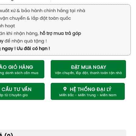
xuất xứ & bảo hành chính hãng tại nhà
vận chuyển & lắp đặt toàn quốc
inh hoạt
án khi nhận hàng,
hỗ trợ mua trả góp
ay
để nhận quà tặng !
 ngay ! Ưu đãi có hạn !
ÀO GIỎ HÀNG
ĐẶT MUA NGAY
 CẦU TƯ VẤN
HỆ THỐNG ĐẠI LÝ