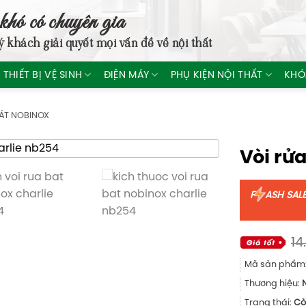
khó có chuyên gia
ý khách giải quyết mọi vấn đề về nội thất
THIẾT BỊ VỆ SINH
ĐIỆN MÁY
PHỤ KIỆN NỘI THẤT
KHÓ
BÁT NOBINOX
Vòi rử
F
ASH SAL
14
Mã sản phẩm
Thương hiệu:
Trạng thái:
Cò