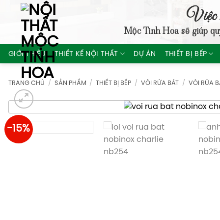
Skip
Việc 
to
Mộc Tinh Hoa
sẽ giúp qu
content
GIỚI THIỆU
THIẾT KẾ NỘI THẤT
DỰ ÁN
THIẾT BỊ BẾP
TRANG CHỦ
/
SẢN PHẨM
/
THIẾT BỊ BẾP
/
VÒI RỬA BÁT
/
VÒI RỬA 
-15%