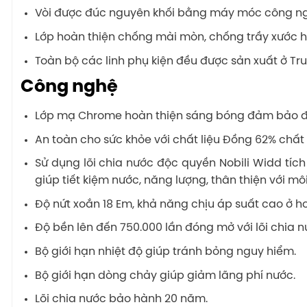
Vòi được đúc nguyên khối bằng máy móc công ngh
Lớp hoàn thiện chống mài mòn, chống trầy xước h
Toàn bộ các linh phụ kiện đều được sản xuất ở Trun
Công nghệ
Lớp mạ Chrome hoàn thiện sáng bóng đảm bảo đ
An toàn cho sức khỏe với chất liệu Đồng 62% chất
Sử dụng lõi chia nước độc quyền Nobili Widd tích
giúp tiết kiệm nước, năng lượng, thân thiện với môi
Độ nứt xoắn 18 Em, khả năng chịu áp suất cao ở hơ
Độ bền lên đến 750.000 lần đóng mở với lõi chia n
Bộ giới hạn nhiệt độ giúp tránh bỏng nguy hiểm.
Bộ giới hạn dòng chảy giúp giảm lãng phí nước.
Lõi chia nước bảo hành 20 năm.