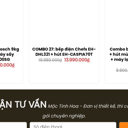
Bosch 9kg
COMBO 27: bếp điện Chefs EH-
Combo b
áy sấy
DHL321 + hút EH-CASPIA70T
+ hút mù
Giá
Giá
00SG
+ máy l
13.990.000
₫
19.980.000
₫
gốc
hiện
Giá
0.000
₫
là:
tại
hiện
9.900
19.980.000₫.
là:
tại
13.990.000₫.
.000₫.
là:
34.500.000₫.
̣N TƯ VẤN
Mộc Tinh Hoa - Đơn vị thiết kế, thi 
gói chuyên nghiệp.