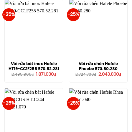
-25%
-25%
Vòi rửa bát inox Hafele
Vòi rửa chén Hafele
HT19-CC1F255 570.52.281
Phoebe 570.50.280
Giá
Giá
Giá
Giá
1.871.000
₫
2.043.000
₫
2.495.900
₫
2.724.700
₫
gốc
hiện
gốc
hiện
là:
tại
là:
tại
2.495.900₫.
là:
2.724.700₫.
là:
1.871.000₫.
2.043
-25%
-25%