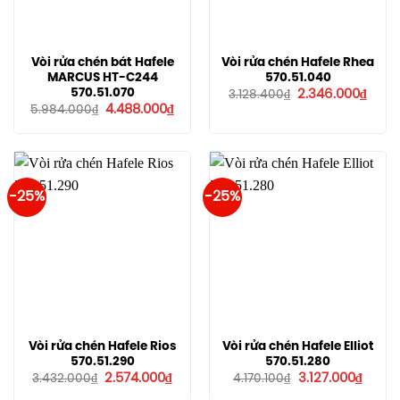
Vòi rửa chén bát Hafele
Vòi rửa chén Hafele Rhea
MARCUS HT-C244
570.51.040
Giá
Giá
570.51.070
2.346.000
₫
3.128.400
₫
gốc
hiện
Giá
Giá
4.488.000
₫
5.984.000
₫
là:
tại
gốc
hiện
3.128.400₫.
là:
là:
tại
2.346
5.984.000₫.
là:
4.488.000₫.
-25%
-25%
Vòi rửa chén Hafele Rios
Vòi rửa chén Hafele Elliot
570.51.290
570.51.280
Giá
Giá
Giá
Giá
2.574.000
₫
3.127.000
₫
3.432.000
₫
4.170.100
₫
gốc
hiện
gốc
hiện
là:
tại
là:
tại