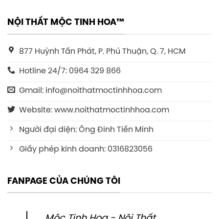
NỘI THẤT MỘC TINH HOA™
877 Huỳnh Tấn Phát, P. Phú Thuận, Q. 7, HCM
Hotline 24/7: 0964 329 866
Gmail: info@noithatmoctinhhoa.com
Website: www.noithatmoctinhhoa.com
Người đại diện: Ông Đinh Tiến Minh
Giấy phép kinh doanh: 0316823056
FANPAGE CỦA CHÚNG TÔI
Mộc Tinh Hoa - Nội Thất