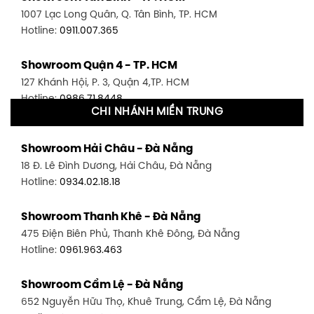
1007 Lạc Long Quân, Q. Tân Bình, TP. HCM
Hotline:
0911.007.365
Showroom Quận 4 - TP. HCM
127 Khánh Hội, P. 3, Quận 4,TP. HCM
Hotline:
0986.71.8448
CHI NHÁNH MIỀN TRUNG
Showroom Quận 11 - TP. HCM
Showroom Hải Châu - Đà Nẵng
1411 Đường 3/2, P. 16, Quận 11, TP. HCM
18 Đ. Lê Đình Dương, Hải Châu, Đà Nẵng
Hotline:
0906.256.759
Hotline:
0934.02.18.18
Showroom Quận 7 - TP. HCM
Showroom Thanh Khê - Đà Nẵng
1448 Huỳnh Tấn Phát, Phú Thuận, Quận 7, TP HCM
475 Điện Biên Phủ, Thanh Khê Đông, Đà Nẵng
Hotline:
0946.480.580
Hotline:
0961.963.463
Showroom Bình Thạnh - TP. HCM
Showroom Cẩm Lệ - Đà Nẵng
348 Đ. Bạch Đằng, P. 14, Bình Thạnh, TP HCM
652 Nguyễn Hữu Thọ, Khuê Trung, Cẩm Lệ, Đà Nẵng
Hotline:
0902.716.230