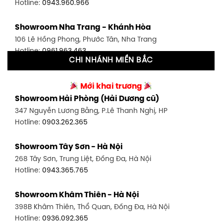
Hotline:
0943.960.966
Showroom Tân Bình 1 - TP. HCM
Showroom Nha Trang - Khánh Hòa
591 Hoàng Văn Thụ, P. 4, Tân Bình, TP HCM
106 Lê Hồng Phong, Phước Tân, Nha Trang
Hotline:
0906.256.759
Hotline:
0961.963.463
CHI NHÁNH MIỀN BẮC
Showroom Tân Bình 2 - TP. HCM
Showroom Vinh - Nghệ An
90 Đ. Cộng Hòa, P. 4, Tân Bình, TP HCM
Mới khai trương
27-29 Nguyễn Sỹ Sách, Hưng Bình, TP Vinh, Nghệ An
Hotline:
0986.71.8448
Showroom Hải Phòng (Hải Dương cũ)
Hotline:
0943.960.966
347 Nguyễn Lương Bằng, P.Lê Thanh Nghị, HP
Showroom Thuận An - Bình Dương
Hotline:
0903.262.365
Showroom Buôn Ma Thuột
66 đường DT743, An Phú, Thuận An, Bình Dương
119 Lê Thánh Tông, Tân Lợi, Buôn Ma Thuột
Hotline:
0902.716.230
Showroom Tây Sơn - Hà Nội
Hotline:
0934.02.18.18
268 Tây Sơn, Trung Liệt, Đống Đa, Hà Nội
Showroom Biên Hòa - Đồng Nai
Hotline:
0943.365.765
452 Nguyễn Ái Quốc, Tân Tiến, TP. Biên Hòa, Đồng Nai
Hotline:
0946.480.580
Showroom Khâm Thiên - Hà Nội
398B Khâm Thiên, Thổ Quan, Đống Đa, Hà Nội
Hotline:
0936.092.365