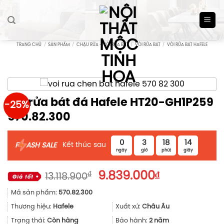
Skip
to
content
TRANG CHỦ
/
SẢN PHẨM
/
CHẬU RỬA - VÒI RỬA BÁT
/
VÒI RỬA BÁT
/
VÒI RỬA BÁT HAFELE
Vòi rửa bát đá Hafele HT20-GH1P259
-25%
570.82.300
0
3
18
14
Kết thúc sau
F
ASH SALE
ngày
giờ
phút
giây
Giá
Giá
₫
9.839.000
₫
13.118.900
gốc
hiện
Mã sản phẩm:
570.82.300
là:
tại
13.118.900₫.
là:
Thương hiệu:
Hafele
Xuất xứ:
Châu Âu
9.839.000₫.
Trạng thái:
Còn hàng
Bảo hành:
2 năm