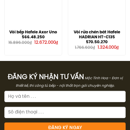
Vòi bếp Hafele Axor Uno
Vòi rửa chén bát Hafele
566.48.250
HADRIAN HT-C135
Giá
Giá
570.50.270
12.672.000
₫
16.896.000
₫
gốc
hiện
Giá
Giá
1.324.000
₫
1.766.600
₫
là:
tại
gốc
hiện
16.896.000₫.
là:
là:
tại
12.672.000₫.
1.766.600₫.
là:
1.324.
ĐĂNG KÝ NHẬN TƯ VẤN
Mộc Tinh Hoa - Đơn vị
thiết kế, thi công tủ bếp - nội thất trọn gói chuyên nghiệp.