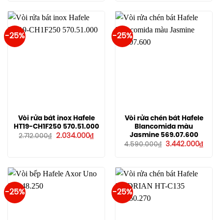
3.432.000₫.
là:
4.170.100₫.
là:
2.574.000₫.
3.127.
-25%
-25%
Vòi rửa bát inox Hafele
Vòi rửa chén bát Hafele
HT19-CH1F250 570.51.000
Blancomida màu
Giá
Giá
Jasmine 569.07.600
2.034.000
₫
2.712.000
₫
gốc
hiện
Giá
Giá
3.442.000
₫
4.590.000
₫
là:
tại
gốc
hiện
2.712.000₫.
là:
là:
tại
2.034.000₫.
4.590.000₫.
là:
3.44
-25%
-25%