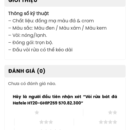
GIỚI THIỆU
Thông số kỹ thuật
– Chất liệu: đồng mạ màu đá & crom
– Màu sắc: Màu đen / Màu xám / Màu kem
– Vòi: nóng/lạnh.
– Đóng gói: trọn bộ.
– Đầu vòi rửa có thể kéo dài
ĐÁNH GIÁ (0)
Chưa có đánh giá nào.
Hãy là người đầu tiên nhận xét “Vòi rửa bát đá
Hafele HT20-GH1P259 570.82.300”
1 trên 5 sao
2 trên 5 sao
3 trên 5 sao
4 trên 5 sao