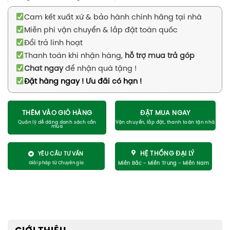
Cam kết xuất xứ & bảo hành chính hãng tại nhà
Miễn phí vận chuyển & lắp đặt toàn quốc
Đổi trả linh hoạt
Thanh toán khi nhận hàng,
hỗ trợ mua trả góp
Chat ngay
để nhận quà tặng !
Đặt hàng ngay ! Ưu đãi có hạn !
THÊM VÀO GIỎ HÀNG
ĐẶT MUA NGAY
HỆ THỐNG ĐẠI LÝ
YÊU CẦU TƯ VẤN