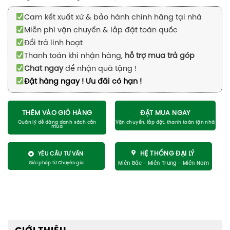
Cam kết xuất xứ & bảo hành chính hãng tại nhà
Miễn phí vận chuyển & lắp đặt toàn quốc
Đổi trả linh hoạt
Thanh toán khi nhận hàng,
hỗ trợ mua trả góp
Chat ngay
để nhận quà tặng !
Đặt hàng ngay ! Ưu đãi có hạn !
THÊM VÀO GIỎ HÀNG
ĐẶT MUA NGAY
HỆ THỐNG ĐẠI LÝ
YÊU CẦU TƯ VẤN