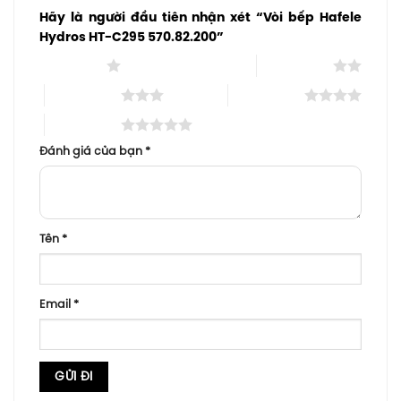
Hãy là người đầu tiên nhận xét “Vòi bếp Hafele
Hydros HT-C295 570.82.200”
1 trên 5 sao
2 trên 5 sao
3 trên 5 sao
4 trên 5 sao
5 trên 5 sao
Đánh giá của bạn
*
Tên
*
Email
*