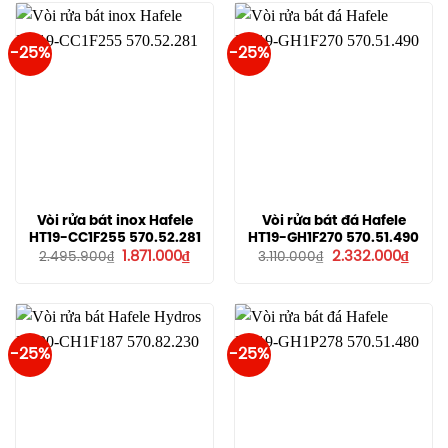
10.777.000₫.
-25%
-25%
Vòi rửa bát inox Hafele
Vòi rửa bát đá Hafele
HT19-CC1F255 570.52.281
HT19-GH1F270 570.51.490
Giá
Giá
Giá
Giá
1.871.000
₫
2.332.000
₫
2.495.900
₫
3.110.000
₫
gốc
hiện
gốc
hiện
là:
tại
là:
tại
2.495.900₫.
là:
3.110.000₫.
là:
1.871.000₫.
2.332
-25%
-25%