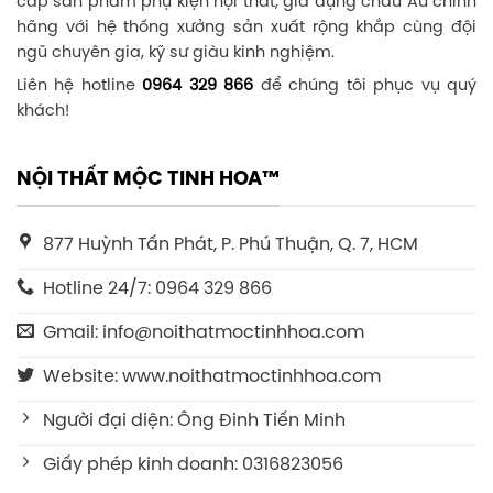
cấp sản phẩm phụ kiện nội thất, gia dụng châu Âu chính
hãng với hệ thống xưởng sản xuất rộng khắp cùng đội
ngũ chuyên gia, kỹ sư giàu kinh nghiệm.
Liên hệ hotline
0964 329 866
để chúng tôi phục vụ quý
khách!
NỘI THẤT MỘC TINH HOA™
877 Huỳnh Tấn Phát, P. Phú Thuận, Q. 7, HCM
Hotline 24/7: 0964 329 866
Gmail: info@noithatmoctinhhoa.com
Website: www.noithatmoctinhhoa.com
Người đại diện: Ông Đinh Tiến Minh
Giấy phép kinh doanh: 0316823056