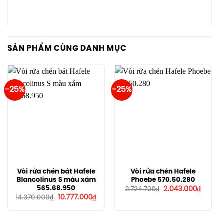
SẢN PHẨM CÙNG DANH MỤC
-25%
-25%
Vòi rửa chén bát Hafele
Vòi rửa chén Hafele
Blancolinus S màu xám
Phoebe 570.50.280
Giá
Giá
565.68.950
2.043.000
₫
2.724.700
₫
gốc
hiện
Giá
Giá
10.777.000
₫
14.370.000
₫
là:
tại
gốc
hiện
2.724.700₫.
là:
là:
tại
2.043
14.370.000₫.
là: