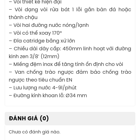
– Vòi thiết kế hiện đại
– Vòi dạng vòi rửa bát 1 lỗi gắn bàn đá hoặc
thành chậu
– Vòi hai đường nước nóng/lạnh
– Vòi có thể xoay 170º
– Đĩa catridge bằng xứ lớn
– Chiều dài dây cấp: 450mm linh hoạt với đường
kinh zen 3/8′ (12mm)
– Miếng đệm inox để tăng tính ổn định cho vòi
– Van chống trào ngược đảm bảo chống trào
ngược theo tiêu chuẩn EN
– Lưu lượng nước 4-9l/phút
– Đường kính khoan lỗ: Ø34 mm
ĐÁNH GIÁ (0)
Chưa có đánh giá nào.