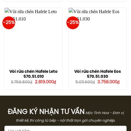
là:
tại
là:
tại
11.000.000₫.
là:
4.820.000₫.
là:
8.250.000₫.
3.615
-25%
-25%
Vòi rửa chén Hafele Leto
Vòi rửa chén Hafele Eos
570.51.010
570.51.030
Giá
Giá
Giá
Giá
2.819.000
₫
3.758.000
₫
3.759.800
₫
5.011.600
₫
gốc
hiện
gốc
hiện
là:
tại
là:
tại
3.759.800₫.
là:
5.011.600₫.
là:
2.819.000₫.
3.758
ĐĂNG KÝ NHẬN TƯ VẤN
Mộc Tinh Hoa - Đơn vị
thiết kế, thi công tủ bếp - nội thất trọn gói chuyên nghiệp.