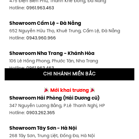
475 Điện Biên Phủ, Thanh Khê Đông, Đà Nẵng
Hotline:
0946.480.580
Hotline:
0961.963.463
Showroom Bình Thạnh - TP. HCM
Showroom Cẩm Lệ - Đà Nẵng
348 Đ. Bạch Đằng, P. 14, Bình Thạnh, TP HCM
652 Nguyễn Hữu Thọ, Khuê Trung, Cẩm Lệ, Đà Nẵng
Hotline:
0902.716.230
Hotline:
0943.960.966
Showroom Tân Bình 1 - TP. HCM
Showroom Nha Trang - Khánh Hòa
591 Hoàng Văn Thụ, P. 4, Tân Bình, TP HCM
106 Lê Hồng Phong, Phước Tân, Nha Trang
Hotline:
0906.256.759
Hotline:
0961.963.463
CHI NHÁNH MIỀN BẮC
Showroom Tân Bình 2 - TP. HCM
Showroom Vinh - Nghệ An
90 Đ. Cộng Hòa, P. 4, Tân Bình, TP HCM
Mới khai trương
27-29 Nguyễn Sỹ Sách, Hưng Bình, TP Vinh, Nghệ An
Hotline:
0986.71.8448
Showroom Hải Phòng (Hải Dương cũ)
Hotline:
0943.960.966
347 Nguyễn Lương Bằng, P.Lê Thanh Nghị, HP
Showroom Thuận An - Bình Dương
Hotline:
0903.262.365
Showroom Buôn Ma Thuột
66 đường DT743, An Phú, Thuận An, Bình Dương
119 Lê Thánh Tông, Tân Lợi, Buôn Ma Thuột
Hotline:
0902.716.230
Showroom Tây Sơn - Hà Nội
Hotline:
0934.02.18.18
268 Tây Sơn, Trung Liệt, Đống Đa, Hà Nội
Showroom Biên Hòa - Đồng Nai