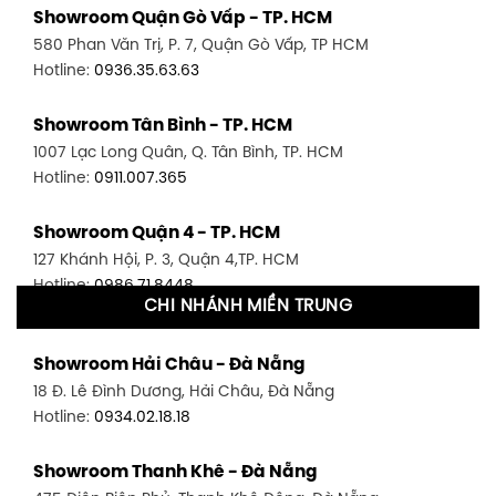
Showroom Quận Gò Vấp - TP. HCM
580 Phan Văn Trị, P. 7, Quận Gò Vấp, TP HCM
Hotline:
0936.35.63.63
Showroom Tân Bình - TP. HCM
1007 Lạc Long Quân, Q. Tân Bình, TP. HCM
Hotline:
0911.007.365
Showroom Quận 4 - TP. HCM
127 Khánh Hội, P. 3, Quận 4,TP. HCM
Hotline:
0986.71.8448
CHI NHÁNH MIỀN TRUNG
Showroom Quận 11 - TP. HCM
Showroom Hải Châu - Đà Nẵng
1411 Đường 3/2, P. 16, Quận 11, TP. HCM
18 Đ. Lê Đình Dương, Hải Châu, Đà Nẵng
Hotline:
0906.256.759
Hotline:
0934.02.18.18
Showroom Quận 7 - TP. HCM
Showroom Thanh Khê - Đà Nẵng
1448 Huỳnh Tấn Phát, Phú Thuận, Quận 7, TP HCM