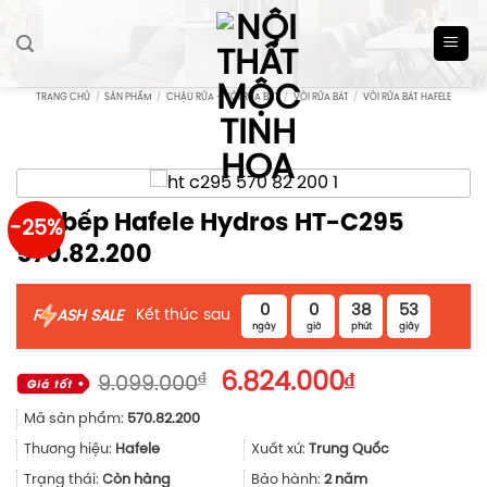
Skip
to
content
TRANG CHỦ
/
SẢN PHẨM
/
CHẬU RỬA - VÒI RỬA BÁT
/
VÒI RỬA BÁT
/
VÒI RỬA BÁT HAFELE
Vòi bếp Hafele Hydros HT-C295
-25%
570.82.200
0
0
38
53
Kết thúc sau
F
ASH SALE
ngày
giờ
phút
giây
Giá
Giá
₫
6.824.000
₫
9.099.000
gốc
hiện
Mã sản phẩm:
570.82.200
là:
tại
9.099.000₫.
là:
Thương hiệu:
Hafele
Xuất xứ:
Trung Quốc
6.824.000₫.
Trạng thái:
Còn hàng
Bảo hành:
2 năm