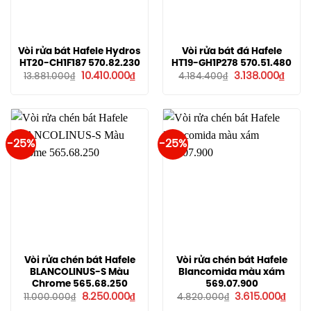
Vòi rửa bát Hafele Hydros
Vòi rửa bát đá Hafele
HT20-CH1F187 570.82.230
HT19-GH1P278 570.51.480
Giá
Giá
Giá
Giá
10.410.000
₫
3.138.000
₫
13.881.000
₫
4.184.400
₫
gốc
hiện
gốc
hiện
là:
tại
là:
tại
13.881.000₫.
là:
4.184.400₫.
là:
10.410.000₫.
3.138.
-25%
-25%
Vòi rửa chén bát Hafele
Vòi rửa chén bát Hafele
BLANCOLINUS-S Màu
Blancomida màu xám
Chrome 565.68.250
569.07.900
Giá
Giá
Giá
Giá
8.250.000
₫
3.615.000
₫
11.000.000
₫
4.820.000
₫
gốc
hiện
gốc
hiện