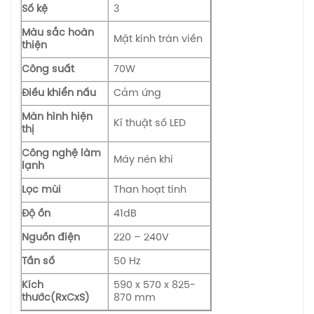
Số kệ
3
Màu sắc hoàn
Mặt kính tràn viền
thiện
Công suất
70W
Điều khiển nấu
Cảm ứng
Màn hình hiện
Kĩ thuật số LED
thị
Công nghệ làm
Máy nén khí
lạnh
Lọc mùi
Than hoạt tính
Độ ồn
41dB
Nguồn điện
220 – 240V
Tần số
50 Hz
Kích
590 x 570 x 825-
thước(RxCxS)
870 mm