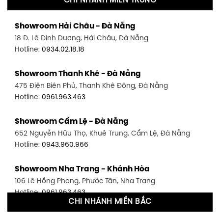
CHI NHÁNH MIỀN TRUNG
Showroom Quận 11 - TP. HCM
Showroom Hải Châu - Đà Nẵng
1411 Đường 3/2, P. 16, Quận 11, TP. HCM
18 Đ. Lê Đình Dương, Hải Châu, Đà Nẵng
Hotline:
0906.256.759
Hotline:
0934.02.18.18
Showroom Quận 7 - TP. HCM
Showroom Thanh Khê - Đà Nẵng
1448 Huỳnh Tấn Phát, Phú Thuận, Quận 7, TP HCM
475 Điện Biên Phủ, Thanh Khê Đông, Đà Nẵng
Hotline:
0946.480.580
Hotline:
0961.963.463
Showroom Bình Thạnh - TP. HCM
Showroom Cẩm Lệ - Đà Nẵng
348 Đ. Bạch Đằng, P. 14, Bình Thạnh, TP HCM
652 Nguyễn Hữu Thọ, Khuê Trung, Cẩm Lệ, Đà Nẵng
Hotline:
0902.716.230
Hotline:
0943.960.966
Showroom Tân Bình 1 - TP. HCM
Showroom Nha Trang - Khánh Hòa
591 Hoàng Văn Thụ, P. 4, Tân Bình, TP HCM
106 Lê Hồng Phong, Phước Tân, Nha Trang
Hotline:
0906.256.759
Hotline:
0961.963.463
CHI NHÁNH MIỀN BẮC
Showroom Tân Bình 2 - TP. HCM
Showroom Vinh - Nghệ An
90 Đ. Cộng Hòa, P. 4, Tân Bình, TP HCM