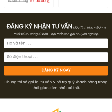
Giá
Giá
10.100.000
₫
16.600.000
₫
là:
tại
gốc
hiện
39.990.000₫.
là:
là:
tại
31.9
16.600.000₫.
là:
10.100.000₫.
ĐĂNG KÝ NHẬN TƯ VẤN
Mộc Tinh Hoa - Đơn vị
thiết kế, thi công tủ bếp - nội thất trọn gói chuyên nghiệp.
Chúng tôi sẽ gọi lại tư vấn & hỗ trợ quý khách hàng trong
thời gian sớm nhất có thể.