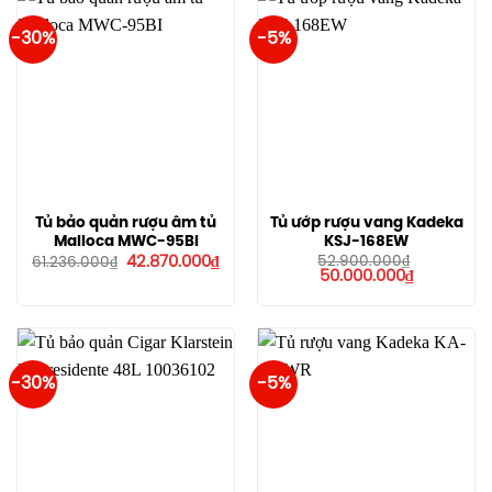
-30%
-5%
Tủ bảo quản rượu âm tủ
Tủ ướp rượu vang Kadeka
Malloca MWC-95BI
KSJ-168EW
Giá
Giá
42.870.000
₫
52.900.000
₫
61.236.000
₫
gốc
hiện
Giá
Giá
50.000.000
₫
là:
tại
gốc
hiện
61.236.000₫.
là:
là:
tại
42.870.000₫.
52.900.000₫.
là:
50.000.00
-30%
-5%