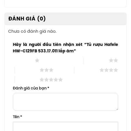
ĐÁNH GIÁ (0)
Chưa có đánh giá nào.
Hãy là người đầu tiên nhận xét “Tủ rượu Hafele
HW-C129FB 533.17.011 lắp âm”
1 trên 5 sao
2 trên 5 sao
3 trên 5 sao
4 trên 5 sao
5 trên 5 sao
Đánh giá của bạn
*
Tên
*