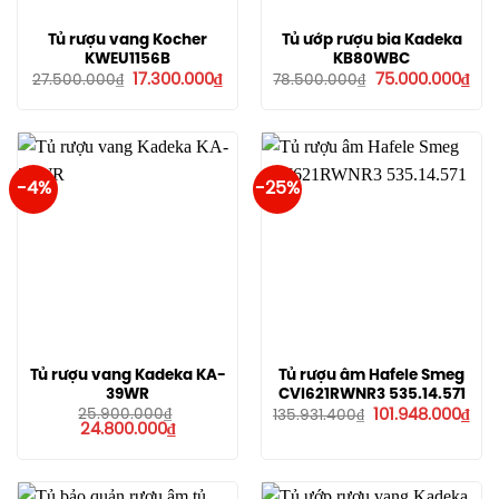
Tủ rượu vang Kocher
Tủ ướp rượu bia Kadeka
KWEU1156B
KB80WBC
Giá
Giá
Giá
Giá
17.300.000
₫
75.000.000
₫
27.500.000
₫
78.500.000
₫
gốc
hiện
gốc
hiệ
là:
tại
là:
tại
27.500.000₫.
là:
78.500.000₫.
là:
17.300.000₫.
75.
-4%
-25%
Tủ rượu vang Kadeka KA-
Tủ rượu âm Hafele Smeg
39WR
CVI621RWNR3 535.14.571
Giá
Giá
25.900.000
₫
101.948.000
₫
135.931.400
₫
Giá
Giá
gốc
hiệ
24.800.000
₫
gốc
hiện
là:
tại
là:
tại
135.931.400₫.
là:
25.900.000₫.
là:
101.
24.800.000₫.