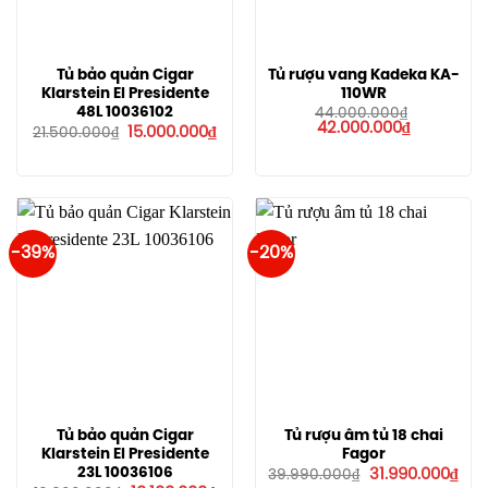
Tủ bảo quản Cigar
Tủ rượu vang Kadeka KA-
Klarstein El Presidente
110WR
48L 10036102
44.000.000
₫
Giá
Giá
42.000.000
₫
Giá
Giá
15.000.000
₫
21.500.000
₫
gốc
hiện
gốc
hiện
là:
tại
là:
tại
44.000.000₫.
là:
21.500.000₫.
là:
42.000.000
15.000.000₫.
-39%
-20%
Tủ bảo quản Cigar
Tủ rượu âm tủ 18 chai
Klarstein El Presidente
Fagor
Giá
Giá
23L 10036106
31.990.000
₫
39.990.000
₫
gốc
hiệ