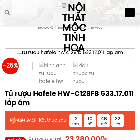
Skip
to
content
TRANG CHỦ
/
SẢN PHẨM
/
ĐIỆN MÁY
/
TỦ RƯỢU
-25%
Tủ rượu Hafele HW-C129FB 533.17.011
lắp âm
2
10
48
32
Kết thúc sau
F
ASH SALE
ngày
giờ
phút
giây
Giá
Giá
₫
23.280.000
₫