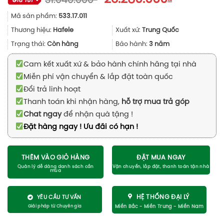
31.040.000
gốc
hiện
Mã sản phẩm:
533.17.011
là:
tại
31.040.000₫.
là:
Thương hiệu:
Hafele
Xuất xứ:
Trung Quốc
23.280.00
Trạng thái:
Còn hàng
Bảo hành:
3 năm
Cam kết xuất xứ & bảo hành chính hãng tại nhà
Miễn phí vận chuyển & lắp đặt toàn quốc
Đổi trả linh hoạt
Thanh toán khi nhận hàng,
hỗ trợ mua trả góp
Chat ngay
để nhận quà tặng !
Đặt hàng ngay ! Ưu đãi có hạn !
THÊM VÀO GIỎ HÀNG
ĐẶT MUA NGAY
HỆ THỐNG ĐẠI LÝ
YÊU CẦU TƯ VẤN