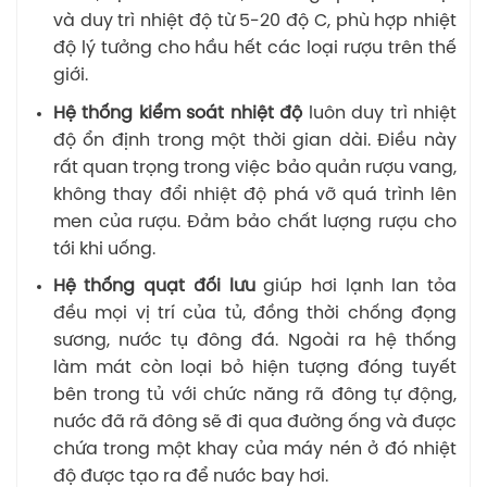
và duy trì nhiệt độ từ 5-20 độ C, phù hợp nhiệt
độ lý tưởng cho hầu hết các loại rượu trên thế
giới.
Hệ thống kiểm soát nhiệt độ
luôn duy trì nhiệt
độ ổn định trong một thời gian dài. Điều này
rất quan trọng trong việc bảo quản rượu vang,
không thay đổi nhiệt độ phá vỡ quá trình lên
men của rượu. Đảm bảo chất lượng rượu cho
tới khi uống.
Hệ thống quạt đối lưu
giúp hơi lạnh lan tỏa
đều mọi vị trí của tủ, đồng thời chống đọng
sương, nước tụ đông đá. Ngoài ra hệ thống
làm mát còn loại bỏ hiện tượng đóng tuyết
bên trong tủ với chức năng rã đông tự động,
nước đã rã đông sẽ đi qua đường ống và được
chứa trong một khay của máy nén ở đó nhiệt
độ được tạo ra để nước bay hơi.