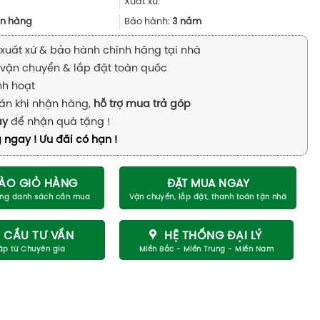
104.740.900₫.
là:
Xuất xứ:
78.555.000₫.
n hàng
Bảo hành:
3 năm
xuất xứ & bảo hành chính hãng tại nhà
vận chuyển & lắp đặt toàn quốc
inh hoạt
án khi nhận hàng,
hỗ trợ mua trả góp
ay
để nhận quà tặng !
 ngay ! Ưu đãi có hạn !
ÀO GIỎ HÀNG
ĐẶT MUA NGAY
 CẦU TƯ VẤN
HỆ THỐNG ĐẠI LÝ