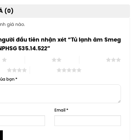
Á (0)
nh giá nào.
người đầu tiên nhận xét “Tủ lạnh âm Smeg
NPHSG 535.14.522”
o
2 trên 5 sao
3 trên 5 sao
 sao
5 trên 5 sao
của bạn
*
Email
*