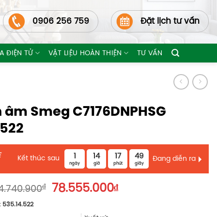
0906 256 759
Đặt lịch tư vấn
A ĐIỆN TỬ
VẬT LIỆU HOÀN THIỆN
TƯ VẤN
nh âm Smeg C7176DNPHSG
.522
E
1
14
17
47
Kết thúc sau
Đang diễn ra
ngày
giờ
phút
giây
Giá
Giá
₫
78.555.000
₫
4.740.900
gốc
hiện
:
535.14.522
là:
tại