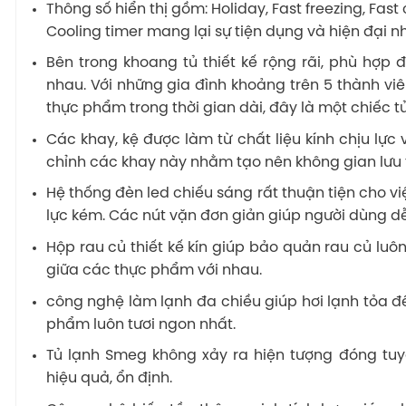
Thông số hiển thị gồm: Holiday, Fast freezing, Fast
Cooling timer mang lại sự tiện dụng và hiện đại nh
Bên trong khoang tủ thiết kế rộng rãi, phù hợp
nhau. Với những gia đình khoảng trên 5 thành viê
thực phẩm trong thời gian dài, đây là một chiếc t
Các khay, kệ được làm từ chất liệu kính chịu lực 
chỉnh các khay này nhằm tạo nên không gian lưu t
Hệ thống đèn led chiếu sáng rất thuận tiện cho v
lực kém. Các nút vặn đơn giản giúp người dùng dễ
Hộp rau củ thiết kế kín giúp bảo quản rau củ luôn
giữa các thực phẩm với nhau.
công nghệ làm lạnh đa chiều giúp hơi lạnh tỏa 
phẩm luôn tươi ngon nhất.
Tủ lạnh Smeg không xảy ra hiện tượng đóng tuy
hiệu quả, ổn định.