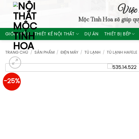
Skip
Việc 
to
Mộc Tinh Hoa
sẽ giúp qu
content
GIỚI THIỆU
THIẾT KẾ NỘI THẤT
DỰ ÁN
THIẾT BỊ BẾP
TRANG CHỦ
/
SẢN PHẨM
/
ĐIỆN MÁY
/
TỦ LẠNH
/
TỦ LẠNH HAFELE
-25%