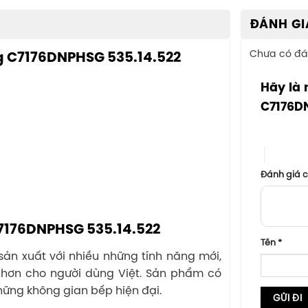
ĐÁNH GI
Chưa có đá
g C7176DNPHSG 535.14.522
Hãy là 
C7176D
1 trên 5 sa
4 trên 5
Đánh giá 
 C7176DNPHSG 535.14.522
Tên
*
ản xuất với nhiều những tính năng mới,
i hơn cho người dùng Việt. Sản phẩm có
hững không gian bếp hiện đại.