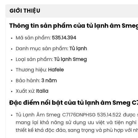
GIỚI THIỆU
Thông tin sản phẩm của tủ lạnh âm Sme
Mã sản phẩm:
535.14.394
Danh mục sản phẩm:
Tủ lạnh
Loại sản phẩm:
Tủ lạnh Smeg
Thương hiệu:
Hafele
Bảo hành:
3 năm
Xuất xứ:
Italia
Đặc điểm nổi bật của tủ lạnh âm Smeg
Tủ Lạnh Âm Smeg C7176DNPHSG 535.14.522 được s
mang lại khả năng sử dụng ưu việt và tiện ngh
thiết kế khá độc đáo, sang trọng và phù hợp với n