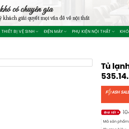
khó có chuyên gia
ý khách giải quyết mọi vấn đề về nội thất
THIẾT BỊ VỆ SINH
ĐIỆN MÁY
PHỤ KIỆN NỘI THẤT
KHÓ
Tủ lạ
535.14
F
ASH SAL
10
Mã sản phẩm