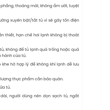
ng phẳng, thoáng mát, không ẩm ướt, tuyệt
ờng xuyên bật/tắt tủ vì sẽ gây tốn điện
 thiết, hạn chế hơi lạnh không bị thoát
tủ, không để tủ lạnh quá trống hoặc quá
 hành của tủ.
 khe hở hợp lý để không khí lạnh dễ lưu
số lượng thực phẩm cần bảo quản.
ửa tủ.
 dài, người dùng nên dọn sạch tủ, ngắt