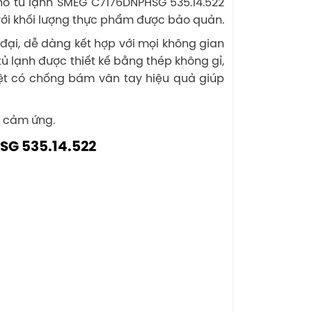
ho tủ lạnh SMEG C7176DNPHSG 535.14.522
với khối lượng thực phẩm được bảo quản.
 đại, dễ dàng kết hợp với mọi không gian
ủ lạnh được thiết kế bằng thép không gỉ,
ệt có chống bám vân tay hiệu quả giúp
h cảm ứng.
HSG 535.14.522