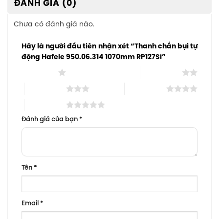
ĐÁNH GIÁ (0)
Chưa có đánh giá nào.
Hãy là người đầu tiên nhận xét “Thanh chắn bụi tự
động Hafele 950.06.314 1070mm RP127Si”
1 trên 5 sao
2 trên 5 sao
3 trên 5 sao
4 trên 5 sao
5 trên 5 sao
Đánh giá của bạn
*
Tên
*
Email
*