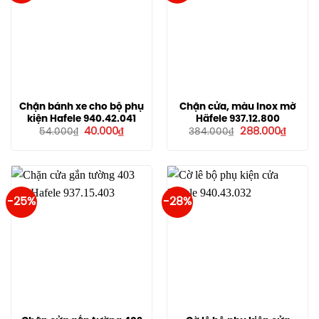
Chặn bánh xe cho bộ phụ
Chặn cửa, màu Inox mờ
kiện Hafele 940.42.041
Häfele 937.12.800
Giá
Giá
Giá
Giá
40.000
₫
288.000
₫
54.000
₫
384.000
₫
gốc
hiện
gốc
hiện
là:
tại
là:
tại
54.000₫.
là:
384.000₫.
là:
40.000₫.
288.00
-25%
-28%