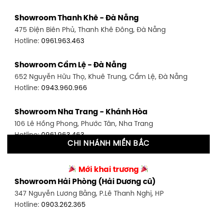
Showroom Quận 7 - TP. HCM
Showroom Thanh Khê - Đà Nẵng
1448 Huỳnh Tấn Phát, Phú Thuận, Quận 7, TP HCM
475 Điện Biên Phủ, Thanh Khê Đông, Đà Nẵng
Hotline:
0946.480.580
Hotline:
0961.963.463
Showroom Bình Thạnh - TP. HCM
Showroom Cẩm Lệ - Đà Nẵng
348 Đ. Bạch Đằng, P. 14, Bình Thạnh, TP HCM
652 Nguyễn Hữu Thọ, Khuê Trung, Cẩm Lệ, Đà Nẵng
Hotline:
0902.716.230
Hotline:
0943.960.966
Showroom Tân Bình 1 - TP. HCM
Showroom Nha Trang - Khánh Hòa
591 Hoàng Văn Thụ, P. 4, Tân Bình, TP HCM
106 Lê Hồng Phong, Phước Tân, Nha Trang
Hotline:
0906.256.759
Hotline:
0961.963.463
CHI NHÁNH MIỀN BẮC
Showroom Tân Bình 2 - TP. HCM
Showroom Vinh - Nghệ An
90 Đ. Cộng Hòa, P. 4, Tân Bình, TP HCM
Mới khai trương
27-29 Nguyễn Sỹ Sách, Hưng Bình, TP Vinh, Nghệ An
Hotline:
0986.71.8448
Showroom Hải Phòng (Hải Dương cũ)
Hotline:
0943.960.966
347 Nguyễn Lương Bằng, P.Lê Thanh Nghị, HP
Showroom Thuận An - Bình Dương
Hotline:
0903.262.365
Showroom Buôn Ma Thuột
66 đường DT743, An Phú, Thuận An, Bình Dương