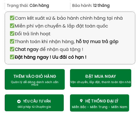
2.590.000₫.
Trạng thái:
Còn hàng
Bảo hành:
12 tháng
Cam kết xuất xứ & bảo hành chính hãng tại nhà
Miễn phí vận chuyển & lắp đặt toàn quốc
Đổi trả linh hoạt
Thanh toán khi nhận hàng,
hỗ trợ mua trả góp
Chat ngay
để nhận quà tặng !
Đặt hàng ngay ! Ưu đãi có hạn !
THÊM VÀO GIỎ HÀNG
ĐẶT MUA NGAY
HỆ THỐNG ĐẠI LÝ
YÊU CẦU TƯ VẤN