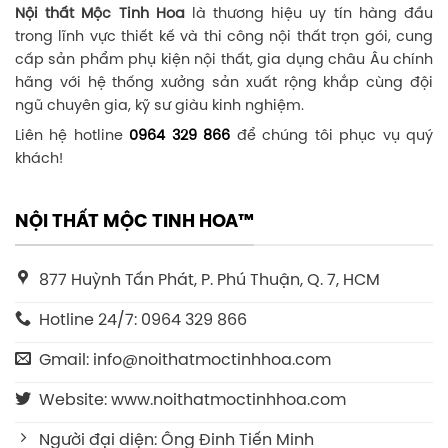
Nội thất Mộc Tinh Hoa
là thương hiệu uy tín hàng đầu
trong lĩnh vực thiết kế và thi công nội thất trọn gói, cung
cấp sản phẩm phụ kiện nội thất, gia dụng châu Âu chính
hãng với hệ thống xưởng sản xuất rộng khắp cùng đội
ngũ chuyên gia, kỹ sư giàu kinh nghiệm.
Liên hệ hotline
0964 329 866
để chúng tôi phục vụ quý
khách!
NỘI THẤT MỘC TINH HOA™
877 Huỳnh Tấn Phát, P. Phú Thuận, Q. 7, HCM
Hotline 24/7: 0964 329 866
Gmail: info@noithatmoctinhhoa.com
Website: www.noithatmoctinhhoa.com
Người đại diện: Ông Đinh Tiến Minh