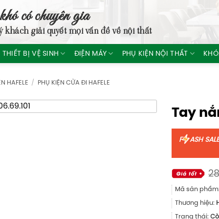
khó có chuyên gia
ý khách giải quyết mọi vấn đề về nội thất
THIẾT BỊ VỆ SINH
ĐIỆN MÁY
PHỤ KIỆN NỘI THẤT
KHÓ
ỆN HAFELE
/
PHỤ KIỆN CỬA ĐI HAFELE
Tay nắ
F
ASH SAL
28
Mã sản phẩm
Thương hiệu:
Trạng thái:
Cò