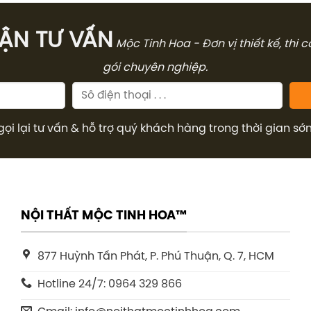
1.611.000₫.
7.936.000₫.
̣N TƯ VẤN
Mộc Tinh Hoa - Đơn vị thiết kế, thi 
gói chuyên nghiệp.
gọi lại tư vấn & hỗ trợ quý khách hàng trong thời gian sớ
NỘI THẤT MỘC TINH HOA™
877 Huỳnh Tấn Phát, P. Phú Thuận, Q. 7, HCM
Hotline 24/7: 0964 329 866