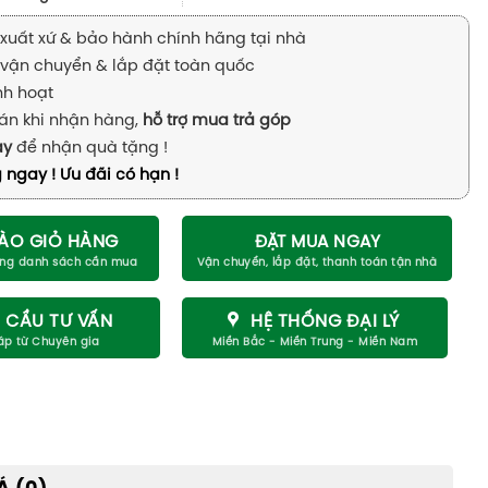
xuất xứ & bảo hành chính hãng tại nhà
vận chuyển & lắp đặt toàn quốc
inh hoạt
án khi nhận hàng,
hỗ trợ mua trả góp
ay
để nhận quà tặng !
 ngay ! Ưu đãi có hạn !
ÀO GIỎ HÀNG
ĐẶT MUA NGAY
 CẦU TƯ VẤN
HỆ THỐNG ĐẠI LÝ