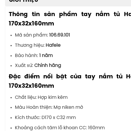
GIỚI THIỆU
Thông tin sản phẩm tay nắm tủ Haf
170x32x160mm
Mã sản phẩm:
106.69.101
Thương hiệu:
Hafele
Bảo hành:
1 năm
Xuất xứ:
Chính hãng
Đặc điểm nổi bật của tay nắm tủ Ha
170x32x160mm
Chất liệu: Hợp kim kẽm
Màu Hoàn thiện: Mạ niken mờ
Kích thước: D170 x C32 mm
Khoảng cách tâm lỗ khoan CC: 160mm