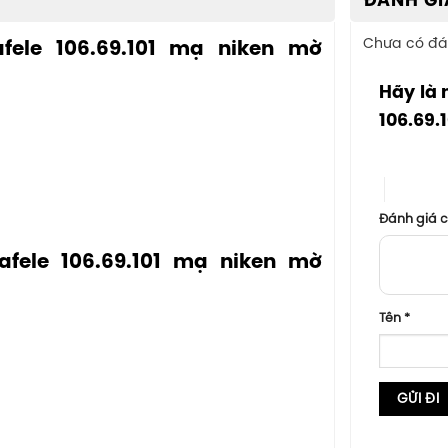
ĐÁNH GI
Chưa có đá
ele 106.69.101 mạ niken mờ
Hãy là 
106.69.
1 trên 5 sa
4 trên 5
Đánh giá 
fele 106.69.101 mạ niken mờ
Tên
*