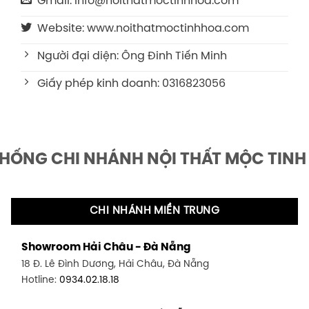
Gmail: info@noithatmoctinhhoa.com
Website: www.noithatmoctinhhoa.com
Người đại diện: Ông Đinh Tiến Minh
Giấy phép kinh doanh: 0316823056
THỐNG CHI NHÁNH NỘI THẤT MỘC TINH
CHI NHÁNH MIỀN TRUNG
Showroom Hải Châu - Đà Nẵng
18 Đ. Lê Đình Dương, Hải Châu, Đà Nẵng
Hotline:
0934.02.18.18