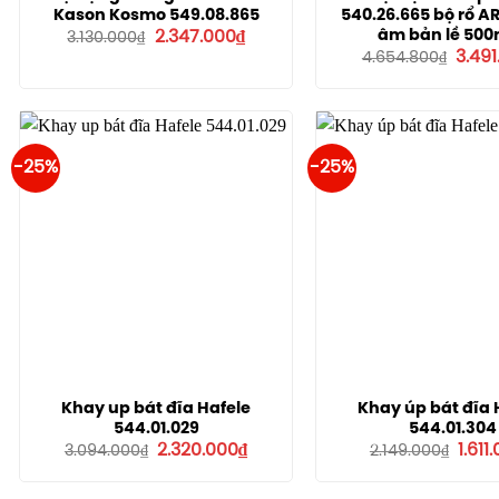
Kason Kosmo 549.08.865
540.26.665 bộ rổ A
Giá
Giá
âm bản lề 50
2.347.000
₫
3.130.000
₫
gốc
hiện
Giá
3.49
4.654.800
₫
là:
tại
gốc
3.130.000₫.
là:
là:
2.347.000₫.
4.654
-25%
-25%
Khay up bát đĩa Hafele
Khay úp bát đĩa 
544.01.029
544.01.304
Giá
Giá
Giá
2.320.000
₫
1.611
3.094.000
₫
2.149.000
₫
gốc
hiện
gốc
là:
tại
là:
3.094.000₫.
là:
2.149