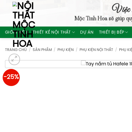
Skip
Việc 
to
Mộc Tinh Hoa
sẽ giúp qu
content
GIỚI THIỆU
THIẾT KẾ NỘI THẤT
DỰ ÁN
THIẾT BỊ BẾP
TRANG CHỦ
/
SẢN PHẨM
/
PHỤ KIỆN
/
PHỤ KIỆN NỘI THẤT
/
PHỤ KI
-25%