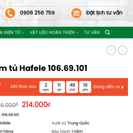
0906 256 759
Đặt lịch tư vấn
A ĐIỆN TỬ
VẬT LIỆU HOÀN THIỆN
TƯ VẤN
m tủ Hafele 106.69.101
E
2
11
49
18
Kết thúc sau
Đang diễn ra
ngày
giờ
phút
giây
Giá
Giá
₫
214.000
₫
6.000
gốc
hiện
:
106.69.101
là:
tại
286.000₫.
là:
Hafele
Xuất xứ:
Trung Quốc
214.000₫.
n hàng
Bảo hành:
1 năm