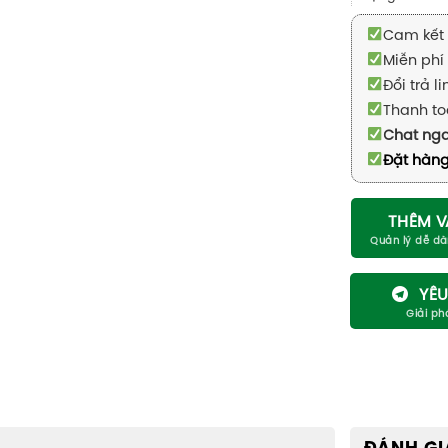
Cam kết 
Miễn phí 
Đổi trả l
Thanh to
Chat ng
Đặt hàng
THÊM V
YÊU