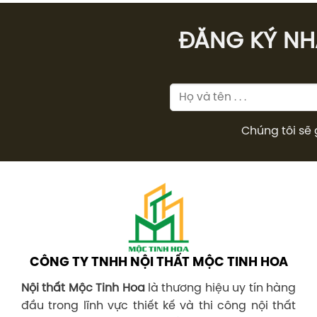
2.320.000₫.
ĐĂNG KÝ NHÂ
Chúng tôi sẽ 
CÔNG TY TNHH NỘI THẤT MỘC TINH HOA
Nội thất Mộc Tinh Hoa
là thương hiệu uy tín hàng
đầu trong lĩnh vực thiết kế và thi công nội thất