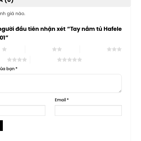
Á (0)
nh giá nào.
người đầu tiên nhận xét “Tay nắm tủ Hafele
101”
o
2 trên 5 sao
3 trên 5 sao
 sao
5 trên 5 sao
của bạn
*
Email
*