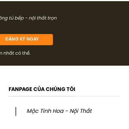
894.000₫.
907.000₫.
công tủ bếp - nội thất trọn
m nhất có thể.
FANPAGE CỦA CHÚNG TÔI
Mộc Tinh Hoa - Nội Thất