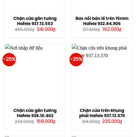
Chặn cửa gắn tường
Bas nối bản lề trên 15mm
Hafele 937.13.553
Hafele 932.84.906
Giá
Giá
Giá
Giá
341.000
₫
162.000
₫
455.000
₫
217.000
₫
gốc
hiện
gốc
hiện
là:
tại
là:
tại
455.000₫.
là:
217.000₫.
là:
341.000₫.
162.000
-25%
-25%
Chặn cửa gắn tường
Chặn cửa trên khung
Hafele 938.10.402
phải Hafele 937.13.570
Giá
Giá
Giá
Giá
168.000
₫
235.000
₫
224.000
₫
314.000
₫
gốc
hiện
gốc
hiện
là:
tại
là:
tại
224.000₫.
là:
314.000₫.
là:
168.000₫.
235.00