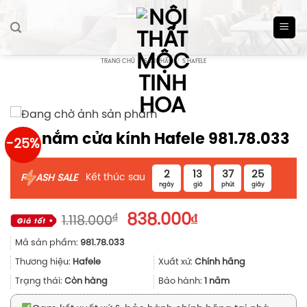
Skip
to
content
TRANG CHỦ
/
SẢN PHẨM
/
S HAFELE
Tay nắm cửa kính Hafele 981.78.033
-25%
2
13
37
25
Kết thúc sau
F
ASH SALE
ngày
giờ
phút
giây
Giá
Giá
₫
838.000
₫
1.118.000
gốc
hiện
Mã sản phẩm:
981.78.033
là:
tại
1.118.000₫.
là:
Thương hiệu:
Hafele
Xuất xứ:
Chính hãng
838.000₫.
Trạng thái:
Còn hàng
Bảo hành:
1 năm