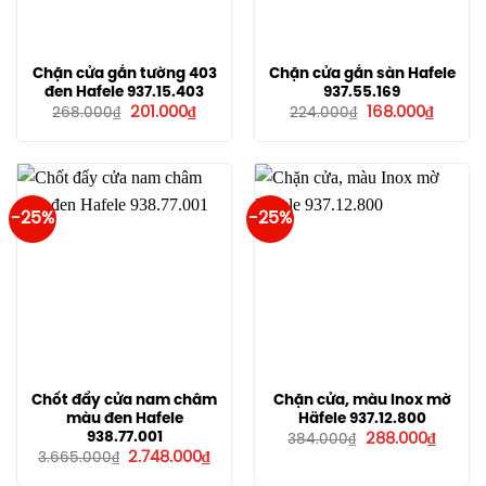
Chặn cửa gắn tường 403
Chặn cửa gắn sàn Hafele
đen Hafele 937.15.403
937.55.169
Giá
Giá
Giá
Giá
201.000
₫
168.000
₫
268.000
₫
224.000
₫
gốc
hiện
gốc
hiện
là:
tại
là:
tại
268.000₫.
là:
224.000₫.
là:
201.000₫.
168.000
-25%
-25%
Chốt đẩy cửa nam châm
Chặn cửa, màu Inox mờ
màu đen Hafele
Häfele 937.12.800
Giá
Giá
938.77.001
288.000
₫
384.000
₫
gốc
hiện
Giá
Giá
2.748.000
₫
3.665.000
₫
là:
tại
gốc
hiện
384.000₫.
là:
là:
tại