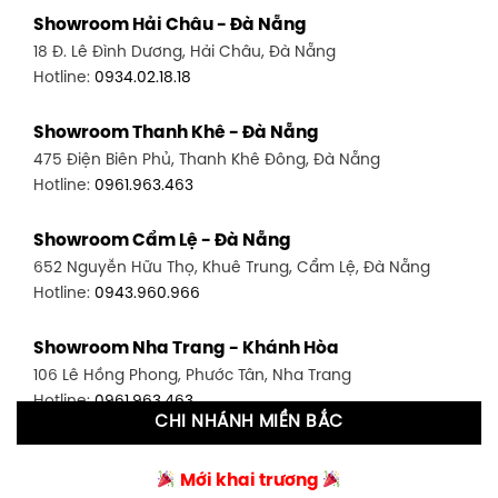
Showroom Quận 11 - TP. HCM
Showroom Hải Châu - Đà Nẵng
1411 Đường 3/2, P. 16, Quận 11, TP. HCM
18 Đ. Lê Đình Dương, Hải Châu, Đà Nẵng
Hotline:
0906.256.759
Hotline:
0934.02.18.18
Showroom Quận 7 - TP. HCM
Showroom Thanh Khê - Đà Nẵng
1448 Huỳnh Tấn Phát, Phú Thuận, Quận 7, TP HCM
475 Điện Biên Phủ, Thanh Khê Đông, Đà Nẵng
Hotline:
0946.480.580
Hotline:
0961.963.463
Showroom Bình Thạnh - TP. HCM
Showroom Cẩm Lệ - Đà Nẵng
348 Đ. Bạch Đằng, P. 14, Bình Thạnh, TP HCM
652 Nguyễn Hữu Thọ, Khuê Trung, Cẩm Lệ, Đà Nẵng
Hotline:
0902.716.230
Hotline:
0943.960.966
Showroom Tân Bình 1 - TP. HCM
Showroom Nha Trang - Khánh Hòa
591 Hoàng Văn Thụ, P. 4, Tân Bình, TP HCM
106 Lê Hồng Phong, Phước Tân, Nha Trang
Hotline:
0906.256.759
Hotline:
0961.963.463
CHI NHÁNH MIỀN BẮC
Showroom Tân Bình 2 - TP. HCM
Showroom Vinh - Nghệ An
90 Đ. Cộng Hòa, P. 4, Tân Bình, TP HCM
Mới khai trương
27-29 Nguyễn Sỹ Sách, Hưng Bình, TP Vinh, Nghệ An
Hotline:
0986.71.8448