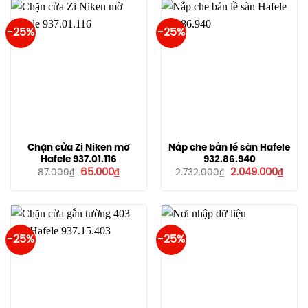
-25%
-25%
Chặn cửa Zi Niken mờ
Nắp che bản lề sàn Hafele
Hafele 937.01.116
932.86.940
Giá
Giá
Giá
Giá
65.000
₫
2.049.000
₫
87.000
₫
2.732.000
₫
gốc
hiện
gốc
hiện
là:
tại
là:
tại
87.000₫.
là:
2.732.000₫.
là:
65.000₫.
2.049
-25%
-25%