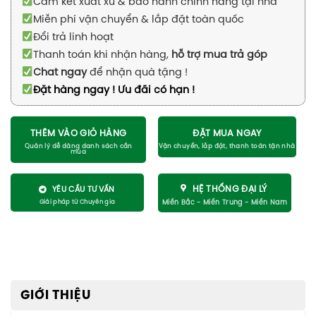
Cam kết xuất xứ & bảo hành chính hãng tại nhà
Miễn phí vận chuyển & lắp đặt toàn quốc
Đổi trả linh hoạt
Thanh toán khi nhận hàng,
hỗ trợ mua trả góp
Chat ngay
để nhận quà tặng !
Đặt hàng ngay ! Ưu đãi có hạn !
THÊM VÀO GIỎ HÀNG
ĐẶT MUA NGAY
HỆ THỐNG ĐẠI LÝ
YÊU CẦU TƯ VẤN
GIỚI THIỆU