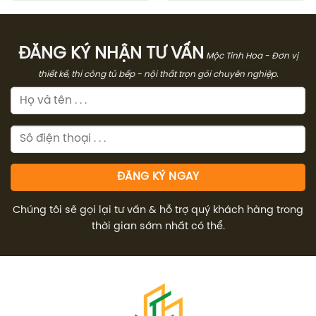
288.00
3.665.000₫.
là:
2.748.000₫.
ĐĂNG KÝ NHẬN TƯ VẤN
Mộc Tinh Hoa - Đơn vị
thiết kế, thi công tủ bếp - nội thất trọn gói chuyên nghiệp.
Chúng tôi sẽ gọi lại tư vấn & hỗ trợ quý khách hàng trong
thời gian sớm nhất có thể.