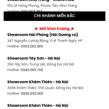
Showroom Nha Trang - Khánh Hòa
591 Hoàng Văn Thụ, P. 4, Tân Bình, TP HCM
106 Lê Hồng Phong, Phước Tân, Nha Trang
Hotline:
0906.256.759
Hotline:
0961.963.463
CHI NHÁNH MIỀN BẮC
Showroom Tân Bình 2 - TP. HCM
Showroom Vinh - Nghệ An
90 Đ. Cộng Hòa, P. 4, Tân Bình, TP HCM
Mới khai trương
27-29 Nguyễn Sỹ Sách, Hưng Bình, TP Vinh, Nghệ An
Hotline:
0986.71.8448
Showroom Hải Phòng (Hải Dương cũ)
Hotline:
0943.960.966
347 Nguyễn Lương Bằng, P.Lê Thanh Nghị, HP
Showroom Thuận An - Bình Dương
Hotline:
0903.262.365
Showroom Buôn Ma Thuột
66 đường DT743, An Phú, Thuận An, Bình Dương
119 Lê Thánh Tông, Tân Lợi, Buôn Ma Thuột
Hotline:
0902.716.230
Showroom Tây Sơn - Hà Nội
Hotline:
0934.02.18.18
268 Tây Sơn, Trung Liệt, Đống Đa, Hà Nội
Showroom Biên Hòa - Đồng Nai
Hotline:
0943.365.765
452 Nguyễn Ái Quốc, Tân Tiến, TP. Biên Hòa, Đồng Nai
Hotline:
0946.480.580
Showroom Khâm Thiên - Hà Nội
398B Khâm Thiên, Thổ Quan, Đống Đa, Hà Nội
Hotline:
0936.092.365
Showroom Khâm Thiên - Hà Nội