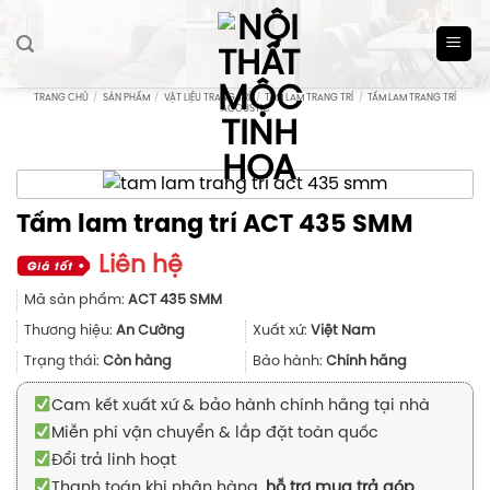
Skip
to
content
TRANG CHỦ
/
SẢN PHẨM
/
VẬT LIỆU TRANG TRÍ
/
TẤM LAM TRANG TRÍ
/
TẤM LAM TRANG TRÍ
ACOUSTIC
Tấm lam trang trí ACT 435 SMM
Liên hệ
Mã sản phẩm:
ACT 435 SMM
Thương hiệu:
An Cường
Xuất xứ:
Việt Nam
Trạng thái:
Còn hàng
Bảo hành:
Chính hãng
Cam kết xuất xứ & bảo hành chính hãng tại nhà
Miễn phí vận chuyển & lắp đặt toàn quốc
Đổi trả linh hoạt
Thanh toán khi nhận hàng,
hỗ trợ mua trả góp