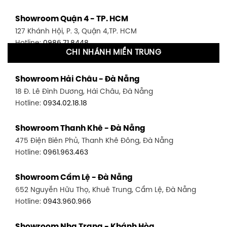
Showroom Quận 4 - TP. HCM
127 Khánh Hội, P. 3, Quận 4,TP. HCM
Hotline:
0986.71.8448
CHI NHÁNH MIỀN TRUNG
Showroom Quận 11 - TP. HCM
Showroom Hải Châu - Đà Nẵng
1411 Đường 3/2, P. 16, Quận 11, TP. HCM
18 Đ. Lê Đình Dương, Hải Châu, Đà Nẵng
Hotline:
0906.256.759
Hotline:
0934.02.18.18
Showroom Quận 7 - TP. HCM
Showroom Thanh Khê - Đà Nẵng
1448 Huỳnh Tấn Phát, Phú Thuận, Quận 7, TP HCM
475 Điện Biên Phủ, Thanh Khê Đông, Đà Nẵng
Hotline:
0946.480.580
Hotline:
0961.963.463
Showroom Bình Thạnh - TP. HCM
Showroom Cẩm Lệ - Đà Nẵng
348 Đ. Bạch Đằng, P. 14, Bình Thạnh, TP HCM
652 Nguyễn Hữu Thọ, Khuê Trung, Cẩm Lệ, Đà Nẵng
Hotline:
0902.716.230
Hotline:
0943.960.966
Showroom Tân Bình 1 - TP. HCM