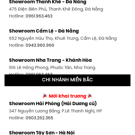
Showroom Thanh Khê - Đà Nẵng
1448 Huỳnh Tấn Phát, Phú Thuận, Quận 7, TP HCM
475 Điện Biên Phủ, Thanh Khê Đông, Đà Nẵng
Hotline:
0946.480.580
Hotline:
0961.963.463
Showroom Bình Thạnh - TP. HCM
Showroom Cẩm Lệ - Đà Nẵng
348 Đ. Bạch Đằng, P. 14, Bình Thạnh, TP HCM
652 Nguyễn Hữu Thọ, Khuê Trung, Cẩm Lệ, Đà Nẵng
Hotline:
0902.716.230
Hotline:
0943.960.966
Showroom Tân Bình 1 - TP. HCM
Showroom Nha Trang - Khánh Hòa
591 Hoàng Văn Thụ, P. 4, Tân Bình, TP HCM
106 Lê Hồng Phong, Phước Tân, Nha Trang
Hotline:
0906.256.759
Hotline:
0961.963.463
CHI NHÁNH MIỀN BẮC
Showroom Tân Bình 2 - TP. HCM
Showroom Vinh - Nghệ An
90 Đ. Cộng Hòa, P. 4, Tân Bình, TP HCM
Mới khai trương
27-29 Nguyễn Sỹ Sách, Hưng Bình, TP Vinh, Nghệ An
Hotline:
0986.71.8448
Showroom Hải Phòng (Hải Dương cũ)
Hotline:
0943.960.966
347 Nguyễn Lương Bằng, P.Lê Thanh Nghị, HP
Showroom Thuận An - Bình Dương
Hotline:
0903.262.365
Showroom Buôn Ma Thuột
66 đường DT743, An Phú, Thuận An, Bình Dương
119 Lê Thánh Tông, Tân Lợi, Buôn Ma Thuột
Hotline:
0902.716.230
Showroom Tây Sơn - Hà Nội
Hotline:
0934.02.18.18