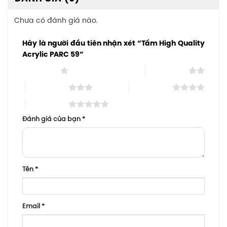
Chưa có đánh giá nào.
Hãy là người đầu tiên nhận xét “Tấm High Quality
Acrylic PARC 59”
1 trên 5 sao
2 trên 5 sao
3 trên 5 sao
4 trên 5 sao
5 trên 5 sao
Đánh giá của bạn
*
Tên
*
Email
*