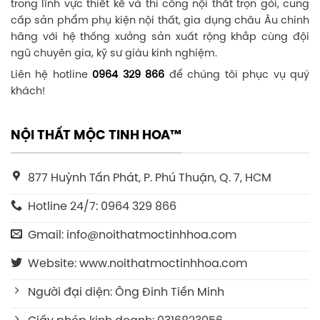
trong lĩnh vực thiết kế và thi công nội thất trọn gói, cung
cấp sản phẩm phụ kiện nội thất, gia dụng châu Âu chính
hãng với hệ thống xưởng sản xuất rộng khắp cùng đội
ngũ chuyên gia, kỹ sư giàu kinh nghiệm.
Liên hệ hotline
0964 329 866
để chúng tôi phục vụ quý
khách!
NỘI THẤT MỘC TINH HOA™
877 Huỳnh Tấn Phát, P. Phú Thuận, Q. 7, HCM
Hotline 24/7: 0964 329 866
Gmail: info@noithatmoctinhhoa.com
Website: www.noithatmoctinhhoa.com
Người đại diện: Ông Đinh Tiến Minh