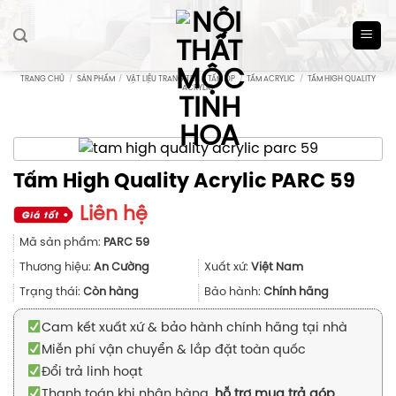
Skip
to
content
TRANG CHỦ
/
SẢN PHẨM
/
VẬT LIỆU TRANG TRÍ
/
TẤM ỐP
/
TẤM ACRYLIC
/
TẤM HIGH QUALITY
ACRYLIC
Tấm High Quality Acrylic PARC 59
Liên hệ
Mã sản phẩm:
PARC 59
Thương hiệu:
An Cường
Xuất xứ:
Việt Nam
Trạng thái:
Còn hàng
Bảo hành:
Chính hãng
Cam kết xuất xứ & bảo hành chính hãng tại nhà
Miễn phí vận chuyển & lắp đặt toàn quốc
Đổi trả linh hoạt
Thanh toán khi nhận hàng,
hỗ trợ mua trả góp