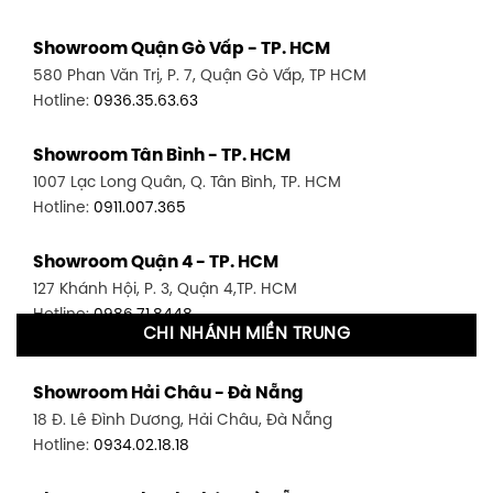
Showroom Quận Gò Vấp - TP. HCM
580 Phan Văn Trị, P. 7, Quận Gò Vấp, TP HCM
Hotline:
0936.35.63.63
Showroom Tân Bình - TP. HCM
1007 Lạc Long Quân, Q. Tân Bình, TP. HCM
Hotline:
0911.007.365
Showroom Quận 4 - TP. HCM
127 Khánh Hội, P. 3, Quận 4,TP. HCM
Hotline:
0986.71.8448
CHI NHÁNH MIỀN TRUNG
Showroom Quận 11 - TP. HCM
Showroom Hải Châu - Đà Nẵng
1411 Đường 3/2, P. 16, Quận 11, TP. HCM
18 Đ. Lê Đình Dương, Hải Châu, Đà Nẵng
Hotline:
0906.256.759
Hotline:
0934.02.18.18
Showroom Quận 7 - TP. HCM