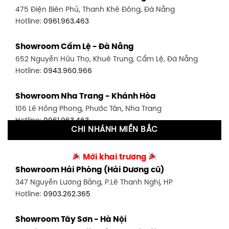
475 Điện Biên Phủ, Thanh Khê Đông, Đà Nẵng
Hotline:
0946.480.580
Hotline:
0961.963.463
Showroom Bình Thạnh - TP. HCM
Showroom Cẩm Lệ - Đà Nẵng
348 Đ. Bạch Đằng, P. 14, Bình Thạnh, TP HCM
652 Nguyễn Hữu Thọ, Khuê Trung, Cẩm Lệ, Đà Nẵng
Hotline:
0902.716.230
Hotline:
0943.960.966
Showroom Tân Bình 1 - TP. HCM
Showroom Nha Trang - Khánh Hòa
591 Hoàng Văn Thụ, P. 4, Tân Bình, TP HCM
106 Lê Hồng Phong, Phước Tân, Nha Trang
Hotline:
0906.256.759
Hotline:
0961.963.463
CHI NHÁNH MIỀN BẮC
Showroom Tân Bình 2 - TP. HCM
Showroom Vinh - Nghệ An
90 Đ. Cộng Hòa, P. 4, Tân Bình, TP HCM
Mới khai trương
27-29 Nguyễn Sỹ Sách, Hưng Bình, TP Vinh, Nghệ An
Hotline:
0986.71.8448
Showroom Hải Phòng (Hải Dương cũ)
Hotline:
0943.960.966
347 Nguyễn Lương Bằng, P.Lê Thanh Nghị, HP
Showroom Thuận An - Bình Dương
Hotline:
0903.262.365
Showroom Buôn Ma Thuột
66 đường DT743, An Phú, Thuận An, Bình Dương
119 Lê Thánh Tông, Tân Lợi, Buôn Ma Thuột
Hotline:
0902.716.230
Showroom Tây Sơn - Hà Nội
Hotline:
0934.02.18.18