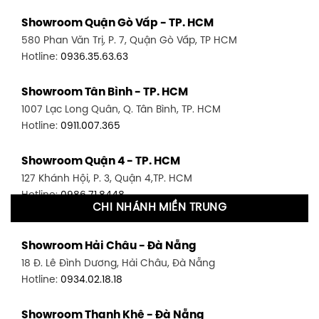
Showroom Quận Gò Vấp - TP. HCM
580 Phan Văn Trị, P. 7, Quận Gò Vấp, TP HCM
Hotline:
0936.35.63.63
Showroom Tân Bình - TP. HCM
1007 Lạc Long Quân, Q. Tân Bình, TP. HCM
Hotline:
0911.007.365
Showroom Quận 4 - TP. HCM
127 Khánh Hội, P. 3, Quận 4,TP. HCM
Hotline:
0986.71.8448
CHI NHÁNH MIỀN TRUNG
Showroom Quận 11 - TP. HCM
Showroom Hải Châu - Đà Nẵng
1411 Đường 3/2, P. 16, Quận 11, TP. HCM
18 Đ. Lê Đình Dương, Hải Châu, Đà Nẵng
Hotline:
0906.256.759
Hotline:
0934.02.18.18
Showroom Quận 7 - TP. HCM
Showroom Thanh Khê - Đà Nẵng
1448 Huỳnh Tấn Phát, Phú Thuận, Quận 7, TP HCM