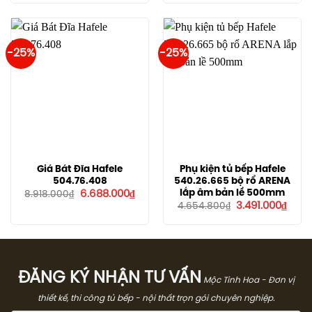
là:
tại
là:
tại
2.037.000₫.
là:
2.149.000₫.
là:
1.527.000₫.
1.611.0
-25%
-25%
Giá Bát Đĩa Hafele
Phụ kiện tủ bếp Hafele
504.76.408
540.26.665 bộ rổ ARENA
Giá
Giá
lắp âm bản lề 500mm
6.688.000
₫
8.918.000
₫
gốc
hiện
Giá
Giá
3.491.000
₫
4.654.800
₫
là:
tại
gốc
hiện
8.918.000₫.
là:
là:
tại
6.688.000₫.
4.654.800₫.
là:
3.491
ĐĂNG KÝ NHẬN TƯ VẤN
Mộc Tinh Hoa - Đơn vị
thiết kế, thi công tủ bếp - nội thất trọn gói chuyên nghiệp.