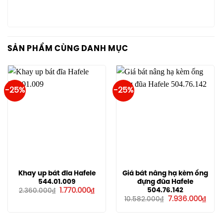
SẢN PHẨM CÙNG DANH MỤC
-25%
-25%
Khay up bát đĩa Hafele
Giá bát nâng hạ kèm ống
544.01.009
đựng đũa Hafele
Giá
Giá
504.76.142
1.770.000
₫
2.360.000
₫
gốc
hiện
Giá
Giá
7.936.000
₫
10.582.000
₫
là:
tại
gốc
hiện
2.360.000₫.
là:
là:
tại
1.770.000₫.
10.582.000₫.
là: