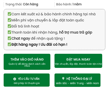
690.000₫.
Trạng thái:
Còn hàng
Bảo hành:
1 năm
Cam kết xuất xứ & bảo hành chính hãng tại nhà
Miễn phí vận chuyển & lắp đặt toàn quốc
Đổi trả linh hoạt
Thanh toán khi nhận hàng,
hỗ trợ mua trả góp
Chat ngay
để nhận quà tặng !
Đặt hàng ngay ! Ưu đãi có hạn !
THÊM VÀO GIỎ HÀNG
ĐẶT MUA NGAY
HỆ THỐNG ĐẠI LÝ
YÊU CẦU TƯ VẤN