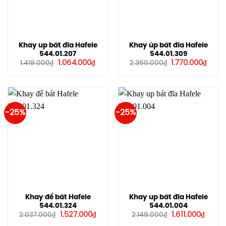
Khay up bát đĩa Hafele
Khay úp bát đĩa Hafele
544.01.207
544.01.309
Giá
Giá
Giá
Giá
1.064.000
₫
1.770.000
₫
1.419.000
₫
2.360.000
₫
gốc
hiện
gốc
hiện
là:
tại
là:
tại
1.419.000₫.
là:
2.360.000₫.
là:
1.064.000₫.
1.770.
-25%
-25%
Khay để bát Hafele
Khay up bát đĩa Hafele
544.01.324
544.01.004
Giá
Giá
Giá
Giá
1.527.000
₫
1.611.000
₫
2.037.000
₫
2.149.000
₫
gốc
hiện
gốc
hiện