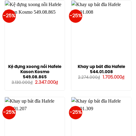
7.93
-25%
-25%
Kệ đựng xoong nồi Hafele
Khay up bát đĩa Hafele
Kason Kosmo
544.01.008
Giá
Giá
549.08.865
1.705.000
₫
2.274.000
₫
gốc
hiện
Giá
Giá
2.347.000
₫
3.130.000
₫
là:
tại
gốc
hiện
2.274.000₫.
là:
là:
tại
1.705.
3.130.000₫.
là:
2.347.000₫.
-25%
-25%