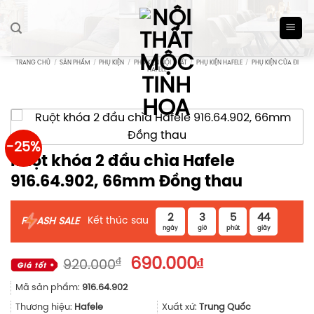
Skip
to
content
TRANG CHỦ
/
SẢN PHẨM
/
PHỤ KIỆN
/
PHỤ KIỆN NỘI THẤT
/
PHỤ KIỆN HAFELE
/
PHỤ KIỆN CỬA ĐI
HAFELE
-25%
Ruột khóa 2 đầu chìa Hafele
916.64.902, 66mm Đồng thau
2
3
5
44
Kết thúc sau
F
ASH SALE
ngày
giờ
phút
giây
Giá
Giá
₫
690.000
₫
920.000
gốc
hiện
Mã sản phẩm:
916.64.902
là:
tại
920.000₫.
là:
Thương hiệu:
Hafele
Xuất xứ:
Trung Quốc