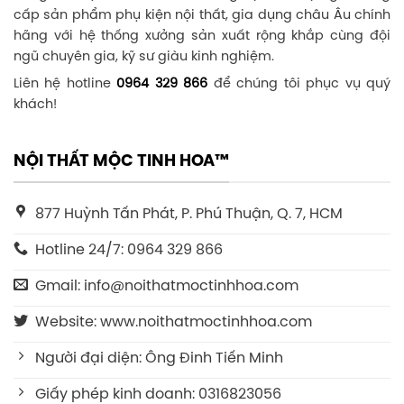
cấp sản phẩm phụ kiện nội thất, gia dụng châu Âu chính
hãng với hệ thống xưởng sản xuất rộng khắp cùng đội
ngũ chuyên gia, kỹ sư giàu kinh nghiệm.
Liên hệ hotline
0964 329 866
để chúng tôi phục vụ quý
khách!
NỘI THẤT MỘC TINH HOA™
877 Huỳnh Tấn Phát, P. Phú Thuận, Q. 7, HCM
Hotline 24/7: 0964 329 866
Gmail: info@noithatmoctinhhoa.com
Website: www.noithatmoctinhhoa.com
Người đại diện: Ông Đinh Tiến Minh
Giấy phép kinh doanh: 0316823056