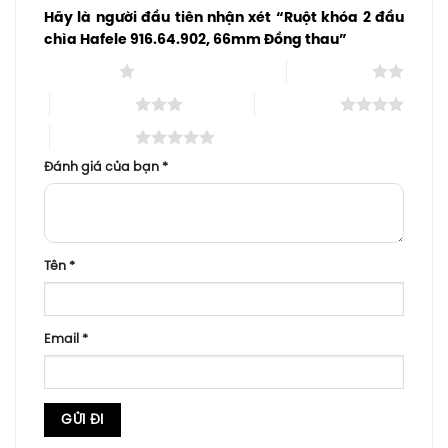
Hãy là người đầu tiên nhận xét “Ruột khóa 2 đầu
chìa Hafele 916.64.902, 66mm Đồng thau”
1 trên 5 sao
2 trên 5 sao
3 trên 5 sao
4 trên 5 sao
5 trên 5 sao
Đánh giá của bạn
*
Tên
*
Email
*