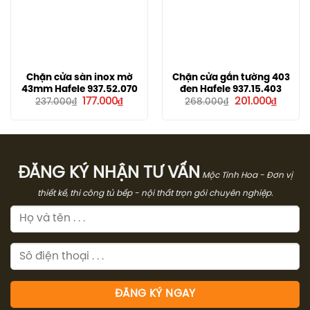
Chặn cửa sàn inox mờ
Chặn cửa gắn tường 403
43mm Hafele 937.52.070
đen Hafele 937.15.403
Giá
Giá
Giá
Giá
177.000
₫
201.000
₫
237.000
₫
268.000
₫
gốc
hiện
gốc
hiện
là:
tại
là:
tại
237.000₫.
là:
268.000₫.
là:
177.000₫.
201.000
ĐĂNG KÝ NHẬN TƯ VẤN
Mộc Tinh Hoa - Đơn vị
thiết kế, thi công tủ bếp - nội thất trọn gói chuyên nghiệp.