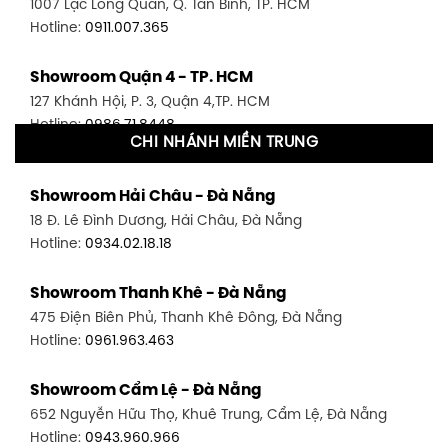
1007 Lạc Long Quân, Q. Tân Bình, TP. HCM
Hotline:
0911.007.365
Showroom Quận 4 - TP. HCM
127 Khánh Hội, P. 3, Quận 4,TP. HCM
Hotline:
0986.71.8448
CHI NHÁNH MIỀN TRUNG
Showroom Quận 11 - TP. HCM
Showroom Hải Châu - Đà Nẵng
1411 Đường 3/2, P. 16, Quận 11, TP. HCM
18 Đ. Lê Đình Dương, Hải Châu, Đà Nẵng
Hotline:
0906.256.759
Hotline:
0934.02.18.18
Showroom Quận 7 - TP. HCM
Showroom Thanh Khê - Đà Nẵng
1448 Huỳnh Tấn Phát, Phú Thuận, Quận 7, TP HCM
475 Điện Biên Phủ, Thanh Khê Đông, Đà Nẵng
Hotline:
0946.480.580
Hotline:
0961.963.463
Showroom Bình Thạnh - TP. HCM
Showroom Cẩm Lệ - Đà Nẵng
348 Đ. Bạch Đằng, P. 14, Bình Thạnh, TP HCM
652 Nguyễn Hữu Thọ, Khuê Trung, Cẩm Lệ, Đà Nẵng
Hotline:
0902.716.230
Hotline:
0943.960.966