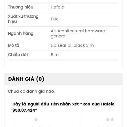
Thương hiệu
Hafele
Xuất xứ thương
Đức
hiệu
AH Architectural hardware
Ngành hàng
general
Mô tả
Lip seal pl. black 5 m
Chiều dài
5 m
ĐÁNH GIÁ (0)
Chưa có đánh giá nào.
Hãy là người đầu tiên nhận xét “Ron cửa Hafele
950.07.424”
1 trên 5 sao
2 trên 5 sao