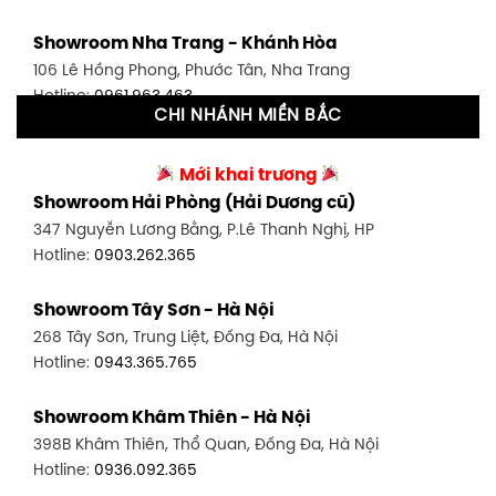
Showroom Tân Bình 1 - TP. HCM
Showroom Nha Trang - Khánh Hòa
591 Hoàng Văn Thụ, P. 4, Tân Bình, TP HCM
106 Lê Hồng Phong, Phước Tân, Nha Trang
Hotline:
0906.256.759
Hotline:
0961.963.463
CHI NHÁNH MIỀN BẮC
Showroom Tân Bình 2 - TP. HCM
Showroom Vinh - Nghệ An
90 Đ. Cộng Hòa, P. 4, Tân Bình, TP HCM
Mới khai trương
27-29 Nguyễn Sỹ Sách, Hưng Bình, TP Vinh, Nghệ An
Hotline:
0986.71.8448
Showroom Hải Phòng (Hải Dương cũ)
Hotline:
0943.960.966
347 Nguyễn Lương Bằng, P.Lê Thanh Nghị, HP
Showroom Thuận An - Bình Dương
Hotline:
0903.262.365
Showroom Buôn Ma Thuột
66 đường DT743, An Phú, Thuận An, Bình Dương
119 Lê Thánh Tông, Tân Lợi, Buôn Ma Thuột
Hotline:
0902.716.230
Showroom Tây Sơn - Hà Nội
Hotline:
0934.02.18.18
268 Tây Sơn, Trung Liệt, Đống Đa, Hà Nội
Showroom Biên Hòa - Đồng Nai
Hotline:
0943.365.765
452 Nguyễn Ái Quốc, Tân Tiến, TP. Biên Hòa, Đồng Nai
Hotline:
0946.480.580
Showroom Khâm Thiên - Hà Nội
398B Khâm Thiên, Thổ Quan, Đống Đa, Hà Nội
Hotline:
0936.092.365