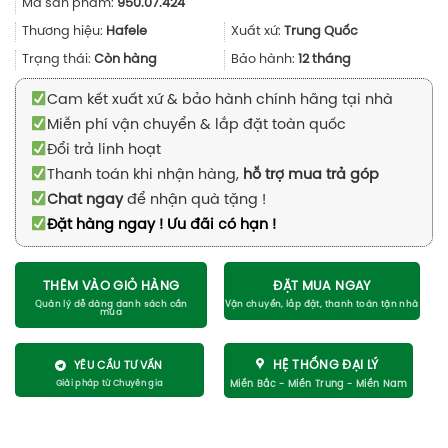
Mã sản phẩm:
950.07.424
là:
tại
957.000₫.
là:
Thương hiệu:
Hafele
Xuất xứ:
Trung Quốc
717.000₫.
Trạng thái:
Còn hàng
Bảo hành:
12 tháng
Cam kết xuất xứ & bảo hành chính hãng tại nhà
Miễn phí vận chuyển & lắp đặt toàn quốc
Đổi trả linh hoạt
Thanh toán khi nhận hàng,
hỗ trợ mua trả góp
Chat ngay
để nhận quà tặng !
Đặt hàng ngay ! Ưu đãi có hạn !
THÊM VÀO GIỎ HÀNG
ĐẶT MUA NGAY
HỆ THỐNG ĐẠI LÝ
YÊU CẦU TƯ VẤN