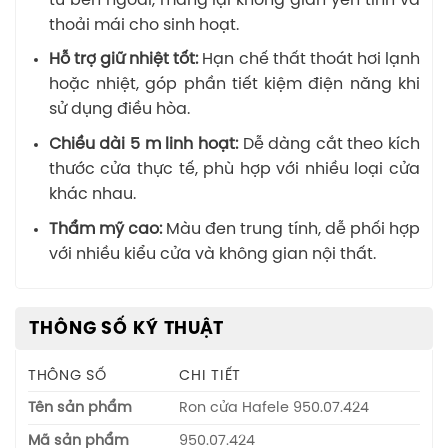
từ bên ngoài, mang lại không gian yên tĩnh và
thoải mái cho sinh hoạt.
Hỗ trợ giữ nhiệt tốt:
Hạn chế thất thoát hơi lạnh
hoặc nhiệt, góp phần tiết kiệm điện năng khi
sử dụng điều hòa.
Chiều dài 5 m linh hoạt:
Dễ dàng cắt theo kích
thước cửa thực tế, phù hợp với nhiều loại cửa
khác nhau.
Thẩm mỹ cao:
Màu đen trung tính, dễ phối hợp
với nhiều kiểu cửa và không gian nội thất.
THÔNG SỐ KỸ THUẬT
THÔNG SỐ
CHI TIẾT
Tên sản phẩm
Ron cửa Hafele 950.07.424
Mã sản phẩm
950.07.424