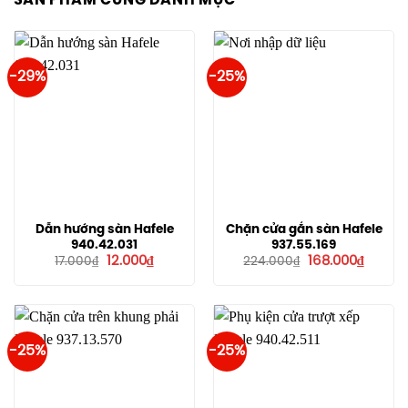
SẢN PHẨM CÙNG DANH MỤC
-29%
-25%
Dẫn hướng sàn Hafele
Chặn cửa gắn sàn Hafele
940.42.031
937.55.169
Giá
Giá
Giá
Giá
12.000
₫
168.000
₫
17.000
₫
224.000
₫
gốc
hiện
gốc
hiện
là:
tại
là:
tại
17.000₫.
là:
224.000₫.
là:
12.000₫.
168.000
-25%
-25%