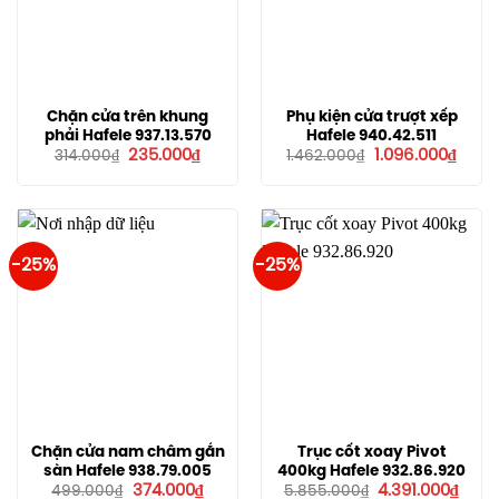
Chặn cửa trên khung
Phụ kiện cửa trượt xếp
phải Hafele 937.13.570
Hafele 940.42.511
Giá
Giá
Giá
Giá
235.000
₫
1.096.000
₫
314.000
₫
1.462.000
₫
gốc
hiện
gốc
hiện
là:
tại
là:
tại
314.000₫.
là:
1.462.000₫.
là:
235.000₫.
1.096
-25%
-25%
Chặn cửa nam châm gắn
Trục cốt xoay Pivot
sàn Hafele 938.79.005
400kg Hafele 932.86.920
Giá
Giá
Giá
Giá
374.000
₫
4.391.000
₫
499.000
₫
5.855.000
₫