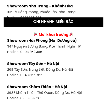
Showroom Tân Bình 1 - TP. HCM
Showroom Nha Trang - Khánh Hòa
591 Hoàng Văn Thụ, P. 4, Tân Bình, TP HCM
106 Lê Hồng Phong, Phước Tân, Nha Trang
Hotline:
0906.256.759
Hotline:
0961.963.463
CHI NHÁNH MIỀN BẮC
Showroom Tân Bình 2 - TP. HCM
Showroom Vinh - Nghệ An
90 Đ. Cộng Hòa, P. 4, Tân Bình, TP HCM
Mới khai trương
27-29 Nguyễn Sỹ Sách, Hưng Bình, TP Vinh, Nghệ An
Hotline:
0986.71.8448
Showroom Hải Phòng (Hải Dương cũ)
Hotline:
0943.960.966
347 Nguyễn Lương Bằng, P.Lê Thanh Nghị, HP
Showroom Thuận An - Bình Dương
Hotline:
0903.262.365
Showroom Buôn Ma Thuột
66 đường DT743, An Phú, Thuận An, Bình Dương
119 Lê Thánh Tông, Tân Lợi, Buôn Ma Thuột
Hotline:
0902.716.230
Showroom Tây Sơn - Hà Nội
Hotline:
0934.02.18.18
268 Tây Sơn, Trung Liệt, Đống Đa, Hà Nội
Showroom Biên Hòa - Đồng Nai
Hotline:
0943.365.765
452 Nguyễn Ái Quốc, Tân Tiến, TP. Biên Hòa, Đồng Nai
Hotline:
0946.480.580
Showroom Khâm Thiên - Hà Nội
398B Khâm Thiên, Thổ Quan, Đống Đa, Hà Nội
Hotline:
0936.092.365