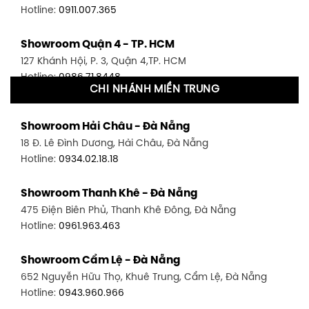
Hotline:
0911.007.365
Showroom Quận 4 - TP. HCM
127 Khánh Hội, P. 3, Quận 4,TP. HCM
Hotline:
0986.71.8448
CHI NHÁNH MIỀN TRUNG
Showroom Quận 11 - TP. HCM
Showroom Hải Châu - Đà Nẵng
1411 Đường 3/2, P. 16, Quận 11, TP. HCM
18 Đ. Lê Đình Dương, Hải Châu, Đà Nẵng
Hotline:
0906.256.759
Hotline:
0934.02.18.18
Showroom Quận 7 - TP. HCM
Showroom Thanh Khê - Đà Nẵng
1448 Huỳnh Tấn Phát, Phú Thuận, Quận 7, TP HCM
475 Điện Biên Phủ, Thanh Khê Đông, Đà Nẵng
Hotline:
0946.480.580
Hotline:
0961.963.463
Showroom Bình Thạnh - TP. HCM
Showroom Cẩm Lệ - Đà Nẵng
348 Đ. Bạch Đằng, P. 14, Bình Thạnh, TP HCM
652 Nguyễn Hữu Thọ, Khuê Trung, Cẩm Lệ, Đà Nẵng
Hotline:
0902.716.230
Hotline:
0943.960.966