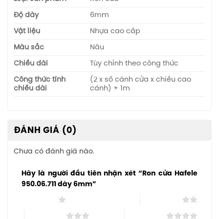
Độ dày
6mm
Vật liệu
Nhựa cao cấp
Màu sắc
Nâu
Chiều dài
Tùy chỉnh theo công thức
Công thức tính
(2 x số cánh cửa x chiều cao
chiều dài
cánh) + 1m
ĐÁNH GIÁ (0)
Chưa có đánh giá nào.
Hãy là người đầu tiên nhận xét “Ron cửa Hafele
950.06.711 dày 6mm”
1 trên 5 sao
2 trên 5 sao
3 trên 5 sao
4 trên 5 sao