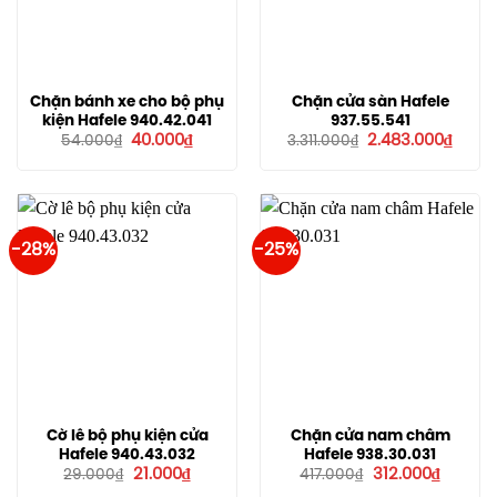
Chặn bánh xe cho bộ phụ
Chặn cửa sàn Hafele
kiện Hafele 940.42.041
937.55.541
Giá
Giá
Giá
Giá
40.000
₫
2.483.000
₫
54.000
₫
3.311.000
₫
gốc
hiện
gốc
hiện
là:
tại
là:
tại
54.000₫.
là:
3.311.000₫.
là:
40.000₫.
2.483
-28%
-25%
Cờ lê bộ phụ kiện cửa
Chặn cửa nam châm
Hafele 940.43.032
Hafele 938.30.031
Giá
Giá
Giá
Giá
21.000
₫
312.000
₫
29.000
₫
417.000
₫
gốc
hiện
gốc
hiện