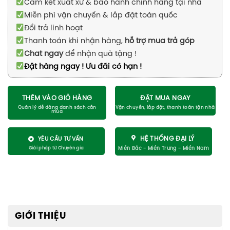
Cam kết xuất xứ & bảo hành chính hãng tại nhà
Miễn phí vận chuyển & lắp đặt toàn quốc
Đổi trả linh hoạt
Thanh toán khi nhận hàng,
hỗ trợ mua trả góp
Chat ngay
để nhận quà tặng !
Đặt hàng ngay ! Ưu đãi có hạn !
THÊM VÀO GIỎ HÀNG
ĐẶT MUA NGAY
HỆ THỐNG ĐẠI LÝ
YÊU CẦU TƯ VẤN
GIỚI THIỆU