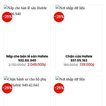
-25%
-25%
Nắp che bản lề sàn Hafele
Chặn cửa Hafele
932.86.940
937.55.162
Giá
Giá
Giá
Giá
2.049.000
₫
139.000
₫
2.732.000
₫
186.000
₫
gốc
hiện
gốc
hiện
là:
tại
là:
tại
2.732.000₫.
là:
186.000₫.
là:
2.049.000₫.
139.000
-26%
-25%