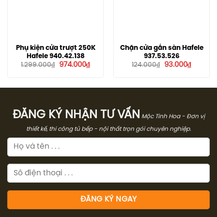
Phụ kiện cửa trượt 250K
Chặn cửa gắn sàn Hafele
Hafele 940.42.138
937.53.526
Giá
Giá
Giá
Giá
974.000
₫
93.000
₫
1.299.000
₫
124.000
₫
gốc
hiện
gốc
hiện
là:
tại
là:
tại
1.299.000₫.
là:
124.000₫.
là:
974.000₫.
93.000₫
ĐĂNG KÝ NHẬN TƯ VẤN
Mộc Tinh Hoa - Đơn vị
thiết kế, thi công tủ bếp - nội thất trọn gói chuyên nghiệp.