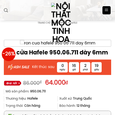
Skip
to
content
TRANG CHỦ
/
SẢN PHẨM
/
S HAFELE
Ron cửa Hafele 950.06.711 dày 6mm
-26%
0
16
2
19
Kết thúc sau
F
ASH SALE
ngày
giờ
phút
giây
Giá
Giá
₫
64.000
₫
86.000
gốc
hiện
Mã sản phẩm:
950.06.711
là:
tại
86.000₫.
là:
Thương hiệu:
Hafele
Xuất xứ:
Trung Quốc
64.000₫.
Trạng thái:
Còn hàng
Bảo hành:
12 tháng