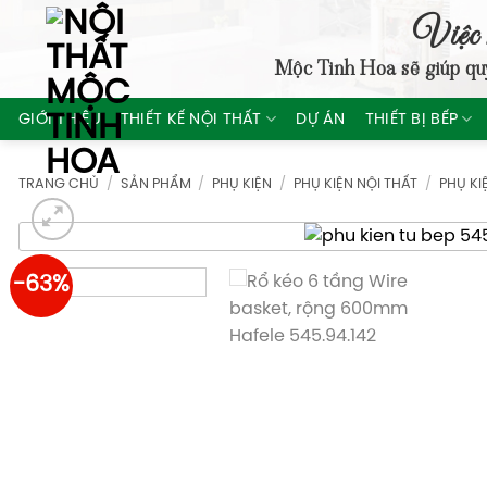
Skip
Việc 
to
Mộc Tinh Hoa
sẽ giúp qu
content
GIỚI THIỆU
THIẾT KẾ NỘI THẤT
DỰ ÁN
THIẾT BỊ BẾP
TRANG CHỦ
/
SẢN PHẨM
/
PHỤ KIỆN
/
PHỤ KIỆN NỘI THẤT
/
PHỤ KI
-63%