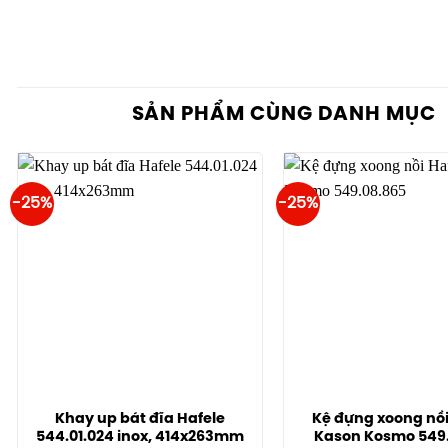
SẢN PHẨM CÙNG DANH MỤC
-25%
-25%
Khay up bát đĩa Hafele
Kệ đựng xoong nồ
544.01.024 inox, 414x263mm
Kason Kosmo 549