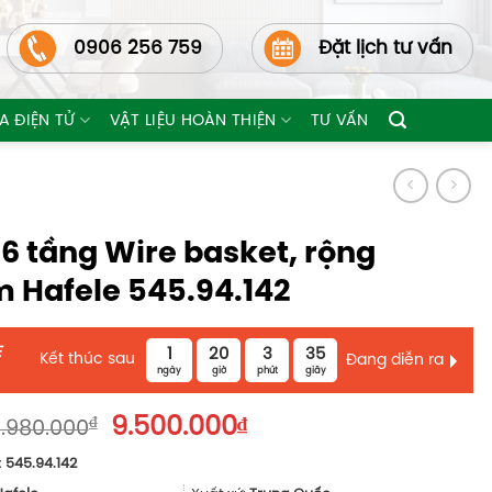
0906 256 759
Đặt lịch tư vấn
A ĐIỆN TỬ
VẬT LIỆU HOÀN THIỆN
TƯ VẤN
 6 tầng Wire basket, rộng
Hafele 545.94.142
E
1
20
3
34
Kết thúc sau
Đang diễn ra
ngày
giờ
phút
giây
Giá
Giá
₫
9.500.000
₫
.980.000
gốc
hiện
:
545.94.142
là:
tại