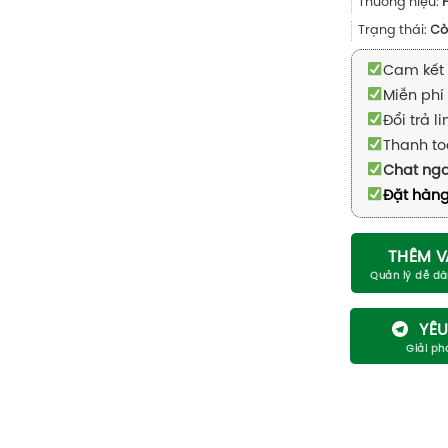
Thương hiệu:
Trạng thái:
Cò
Cam kết 
Miễn phí 
Đổi trả l
Thanh to
Chat ng
Đặt hàng
THÊM V
YÊU