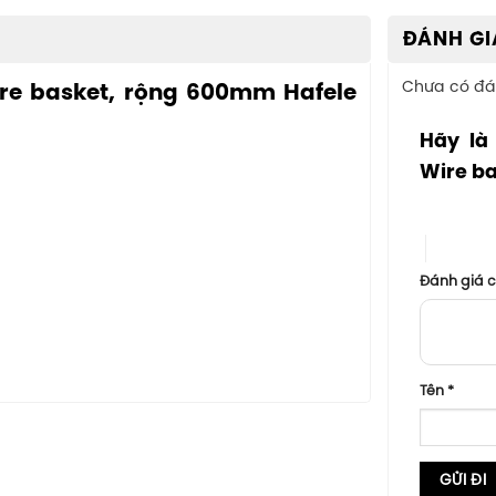
ĐÁNH GI
Chưa có đá
ire basket, rộng 600mm Hafele
Hãy là
Wire b
1 trên 5 sa
4 trên 5
Đánh giá 
Tên
*