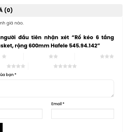
Á (0)
nh giá nào.
 người đầu tiên nhận xét “Rổ kéo 6 tầng
asket, rộng 600mm Hafele 545.94.142”
o
2 trên 5 sao
3 trên 5 sao
 sao
5 trên 5 sao
của bạn
*
Email
*