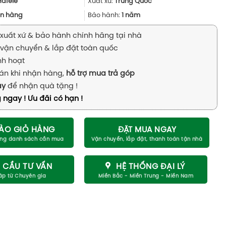
25.980.000₫.
là:
Hafele
Xuất xứ:
Trung Quốc
9.500.000₫.
n hàng
Bảo hành:
1 năm
xuất xứ & bảo hành chính hãng tại nhà
vận chuyển & lắp đặt toàn quốc
inh hoạt
án khi nhận hàng,
hỗ trợ mua trả góp
ay
để nhận quà tặng !
 ngay ! Ưu đãi có hạn !
ÀO GIỎ HÀNG
ĐẶT MUA NGAY
 CẦU TƯ VẤN
HỆ THỐNG ĐẠI LÝ