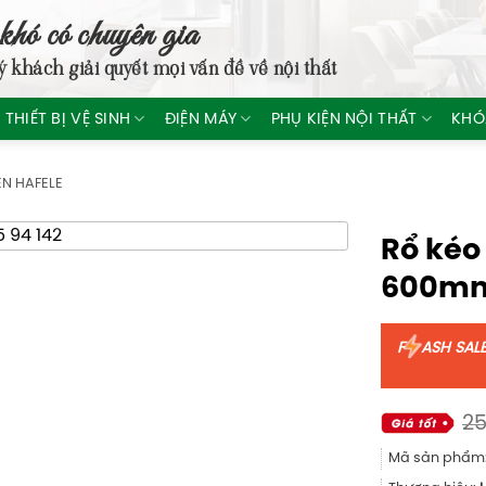
khó có chuyên gia
ý khách giải quyết mọi vấn đề về nội thất
THIẾT BỊ VỆ SINH
ĐIỆN MÁY
PHỤ KIỆN NỘI THẤT
KHÓ
ỆN HAFELE
Rổ kéo
600mm 
F
ASH SAL
25
Mã sản phẩm