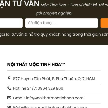
̣N TƯ VẤN
Mộc Tinh Hoa - Đơn vị thiết kế, thi 
gói chuyên nghiệp.
gọi lại tư vấn & hỗ trợ quý khách hàng trong thời gian sớ
NỘI THẤT MỘC TINH HOA™
877 Huỳnh Tấn Phát, P. Phú Thuận, Q. 7, HCM
Hotline 24/7: 0964 329 866
Gmail: info@noithatmoctinhhoa.com
Website: www.noithatmoctinhhoa.com