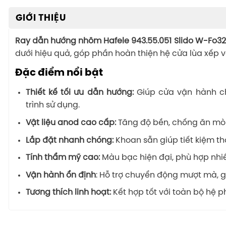
GIỚI THIỆU
Ray dẫn hướng nhôm Hafele 943.55.051 Slido W-Fo32
dưới hiệu quả, góp phần hoàn thiện hệ cửa lùa xếp v
Đặc điểm nổi bật
Thiết kế tối ưu dẫn hướng:
Giúp cửa vận hành ch
trình sử dụng.
Vật liệu anod cao cấp:
Tăng độ bền, chống ăn mòn 
Lắp đặt nhanh chóng:
Khoan sẵn giúp tiết kiệm thờ
Tính thẩm mỹ cao:
Màu bạc hiện đại, phù hợp nhiề
Vận hành ổn định
: Hỗ trợ chuyển động mượt mà, g
Tương thích linh hoạt:
Kết hợp tốt với toàn bộ hệ ph