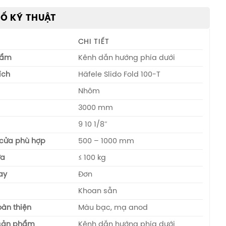
Ố KỸ THUẬT
CHI TIẾT
hẩm
Kênh dẫn hướng phía dưới
ích
Häfele Slido Fold 100-T
Nhôm
3000 mm
9 10 1/8″
 cửa phù hợp
500 – 1000 mm
ửa
≤ 100 kg
ay
Đơn
Khoan sẵn
àn thiện
Màu bạc, mạ anod
sản phẩm
Kênh dẫn hướng phía dưới