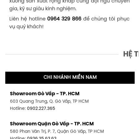
xưởng sản xuất rộng khắp cùng đội ngũ chuyên
gia, kỹ sư giàu kinh nghiệm.
Liên hệ hotline
0964 329 866
để chúng tôi phục
vụ quý khách!
HỆ 
CHI NHÁNH MIỀN NAM
Showroom Gò Vấp - TP. HCM
603 Quang Trung, Q. Gò Vấp, TP HCM
Hotline:
0902.227.365
Showroom Quận Gò Vấp - TP. HCM
580 Phan Văn Trị, P. 7, Quận Gò Vấp, TP HCM
Hotline:
0936.35.63.63