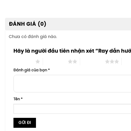
ĐÁNH GIÁ (0)
Chưa có đánh giá nào.
Hãy là người đầu tiên nhận xét “Ray dẫn hư
1 trên 5 sao
2 trên 5 sao
3 trên 5 sao
4 tr
Đánh giá của bạn
*
Tên
*