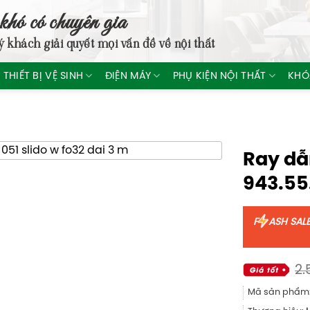
khó có chuyên gia
ý khách giải quyết mọi vấn đề về nội thất
THIẾT BỊ VỆ SINH
ĐIỆN MÁY
PHỤ KIỆN NỘI THẤT
KHÓ
Ray dẫ
943.55
F
ASH SAL
2.
Mã sản phẩm