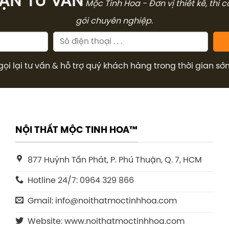
̣N TƯ VẤN
Mộc Tinh Hoa - Đơn vị thiết kế, thi 
gói chuyên nghiệp.
gọi lại tư vấn & hỗ trợ quý khách hàng trong thời gian sớ
NỘI THẤT MỘC TINH HOA™
877 Huỳnh Tấn Phát, P. Phú Thuận, Q. 7, HCM
Hotline 24/7: 0964 329 866
Gmail: info@noithatmoctinhhoa.com
Website: www.noithatmoctinhhoa.com