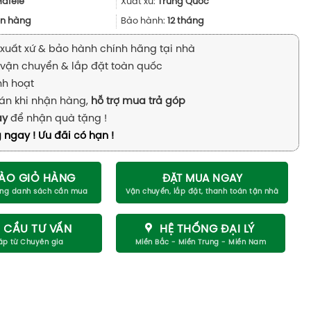
2.591.000₫.
là:
Hafele
Xuất xứ:
Trung Quốc
1.943.000₫.
n hàng
Bảo hành:
12 tháng
xuất xứ & bảo hành chính hãng tại nhà
vận chuyển & lắp đặt toàn quốc
inh hoạt
án khi nhận hàng,
hỗ trợ mua trả góp
ay
để nhận quà tặng !
 ngay ! Ưu đãi có hạn !
ÀO GIỎ HÀNG
ĐẶT MUA NGAY
 CẦU TƯ VẤN
HỆ THỐNG ĐẠI LÝ