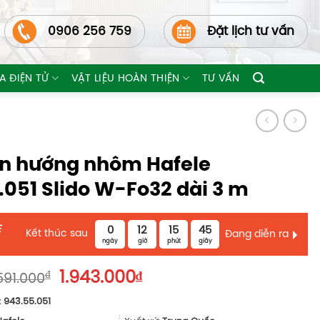
0906 256 759
Đặt lịch tư vấn
A ĐIỆN TỬ
VẬT LIỆU HOÀN THIỆN
TƯ VẤN
n hướng nhôm Hafele
.051 Slido W-Fo32 dài 3 m
E
0
12
15
43
Kết thúc sau
Đang diễn ra
ngày
giờ
phút
giây
Giá
Giá
₫
1.943.000
₫
591.000
gốc
hiện
:
943.55.051
là:
tại