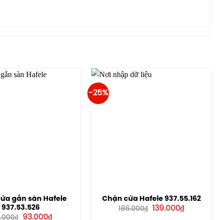
-25%
ửa gắn sàn Hafele
Chặn cửa Hafele 937.55.162
Giá
Giá
937.53.526
139.000
₫
186.000
₫
gốc
hiện
Giá
Giá
93.000
₫
4.000
₫