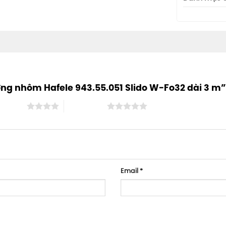
ớng nhôm Hafele 943.55.051 Slido W-Fo32 dài 3 m
ên 5 sao
5 trên 5 sao
Email
*