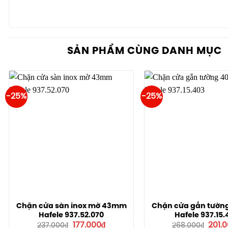
SẢN PHẨM CÙNG DANH MỤC
-25%
-25%
Chặn cửa sàn inox mờ 43mm
Chặn cửa gắn tường
Hafele 937.52.070
Hafele 937.15.
Giá
Giá
Giá
177.000
₫
201.
237.000
₫
268.000
₫