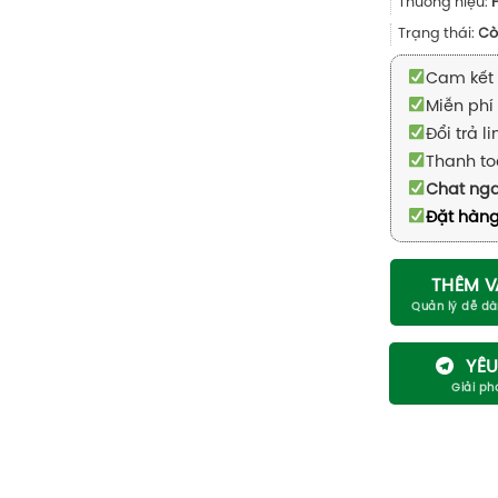
Thương hiệu:
Trạng thái:
Cò
Cam kết 
Miễn phí 
Đổi trả l
Thanh to
Chat ng
Đặt hàng
THÊM V
YÊU