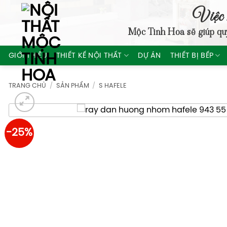
Skip
Việc 
to
Mộc Tinh Hoa
sẽ giúp qu
content
GIỚI THIỆU
THIẾT KẾ NỘI THẤT
DỰ ÁN
THIẾT BỊ BẾP
TRANG CHỦ
/
SẢN PHẨM
/
S HAFELE
-25%