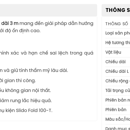
THÔNG S
 dài 3 m
mang đến giải pháp dẫn hướng
THÔNG SỐ
ới độ ổn định cao.
Loại sản p
Hệ tương th
Vật liệu
ính xác và hạn chế sai lệch trong quá
Chiều dài
và giữ tính thẩm mỹ lâu dài.
Chiều dài L
i gian thi công.
Chiều rộng
u không gian nội thất.
Tải trọng c
Phiên bản r
iảm rung lắc hiệu quả.
Phiên bản
ụ kiện Slido Fold 100-T.
Màu sắc/Ho
Danh mục 