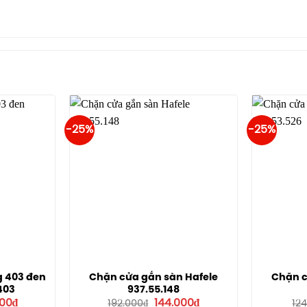
-25%
-25%
 403 đen
Chặn cửa gắn sàn Hafele
Chặn c
403
937.55.148
Giá
Giá
Giá
000
₫
144.000
₫
192.000
₫
12