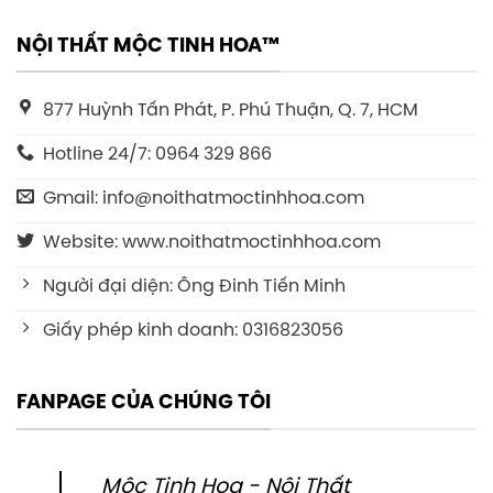
NỘI THẤT MỘC TINH HOA™
877 Huỳnh Tấn Phát, P. Phú Thuận, Q. 7, HCM
Hotline 24/7: 0964 329 866
Gmail: info@noithatmoctinhhoa.com
Website: www.noithatmoctinhhoa.com
Người đại diện: Ông Đinh Tiến Minh
Giấy phép kinh doanh: 0316823056
FANPAGE CỦA CHÚNG TÔI
Mộc Tinh Hoa - Nội Thất