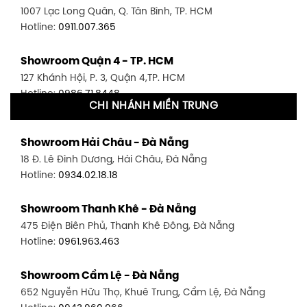
1007 Lạc Long Quân, Q. Tân Bình, TP. HCM
Hotline:
0911.007.365
Showroom Quận 4 - TP. HCM
127 Khánh Hội, P. 3, Quận 4,TP. HCM
Hotline:
0986.71.8448
CHI NHÁNH MIỀN TRUNG
Showroom Quận 11 - TP. HCM
Showroom Hải Châu - Đà Nẵng
1411 Đường 3/2, P. 16, Quận 11, TP. HCM
18 Đ. Lê Đình Dương, Hải Châu, Đà Nẵng
Hotline:
0906.256.759
Hotline:
0934.02.18.18
Showroom Quận 7 - TP. HCM
Showroom Thanh Khê - Đà Nẵng
1448 Huỳnh Tấn Phát, Phú Thuận, Quận 7, TP HCM
475 Điện Biên Phủ, Thanh Khê Đông, Đà Nẵng
Hotline:
0946.480.580
Hotline:
0961.963.463
Showroom Bình Thạnh - TP. HCM
Showroom Cẩm Lệ - Đà Nẵng
348 Đ. Bạch Đằng, P. 14, Bình Thạnh, TP HCM
652 Nguyễn Hữu Thọ, Khuê Trung, Cẩm Lệ, Đà Nẵng
Hotline:
0902.716.230