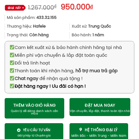
Giá
Giá
₫
950.000
₫
1.267.000
gốc
hiện
Mã sản phẩm:
433.32.155
là:
tại
1.267.000₫.
là:
Thương hiệu:
Hafele
Xuất xứ:
Trung Quốc
950.000₫.
Trạng thái:
Còn hàng
Bảo hành:
1 năm
Cam kết xuất xứ & bảo hành chính hãng tại nhà
Miễn phí vận chuyển & lắp đặt toàn quốc
Đổi trả linh hoạt
Thanh toán khi nhận hàng,
hỗ trợ mua trả góp
Chat ngay
để nhận quà tặng !
Đặt hàng ngay ! Ưu đãi có hạn !
THÊM VÀO GIỎ HÀNG
ĐẶT MUA NGAY
HỆ THỐNG ĐẠI LÝ
YÊU CẦU TƯ VẤN