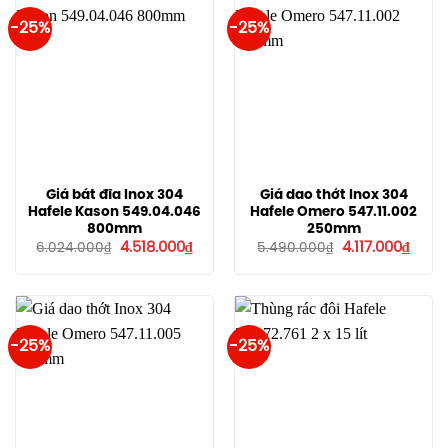
-25%
-25%
Giá bát đĩa Inox 304
Giá dao thớt Inox 304
Hafele Kason 549.04.046
Hafele Omero 547.11.002
800mm
250mm
Giá
Giá
Giá
Giá
4.518.000
₫
4.117.000
₫
6.024.000
₫
5.490.000
₫
gốc
hiện
gốc
hiện
là:
tại
là:
tại
6.024.000₫.
là:
5.490.000₫.
là:
4.518.000₫.
4.117.
-25%
-25%