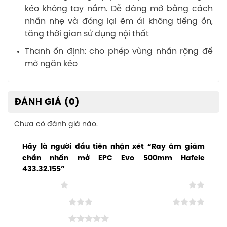
kéo không tay nắm. Dễ dàng mở bằng cách
nhấn nhẹ và đóng lại êm ái không tiếng ồn,
tăng thời gian sử dụng nội thất
Thanh ổn định: cho phép vùng nhấn rộng để
mở ngăn kéo
ĐÁNH GIÁ (0)
Chưa có đánh giá nào.
Hãy là người đầu tiên nhận xét “Ray âm giảm
chấn nhấn mở EPC Evo 500mm Hafele
433.32.155”
1 trên 5 sao
2 trên 5 sao
3 trên 5 sao
4 trên 5 sao
5 trên 5 sao