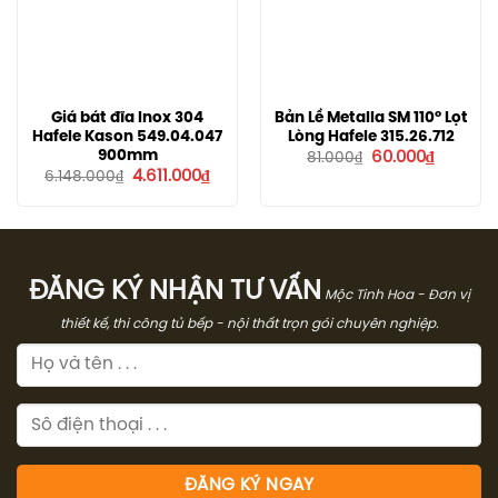
Giá bát đĩa Inox 304
Bản Lề Metalla SM 110º Lọt
Hafele Kason 549.04.047
Lòng Hafele 315.26.712
Giá
Giá
900mm
60.000
₫
81.000
₫
gốc
hiện
Giá
Giá
4.611.000
₫
6.148.000
₫
là:
tại
gốc
hiện
81.000₫.
là:
là:
tại
60.000₫
6.148.000₫.
là:
4.611.000₫.
ĐĂNG KÝ NHẬN TƯ VẤN
Mộc Tinh Hoa - Đơn vị
thiết kế, thi công tủ bếp - nội thất trọn gói chuyên nghiệp.