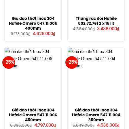
Giá dao thớt Inox 304
Thùng rác đôi Hafele
Hafele Omero 547.11.005
502.72.761 2 x 15 lít
Giá
Giá
400mm
3.438.000
₫
4.584.000
₫
gốc
hiện
Giá
Giá
4.629.000
₫
6.173.000
₫
là:
tại
gốc
hiện
4.584.000₫.
là:
là:
tại
3.43
6.173.000₫.
là:
4.629.000₫.
-25%
-25%
Giá dao thớt Inox 304
Giá dao thớt Inox 304
Hafele Omero 547.11.006
Hafele Omero 547.11.004
450mm
350mm
Giá
Giá
Giá
Giá
4.797.000
₫
4.536.000
₫
6.396.000
₫
6.049.000
₫
gốc
hiện
gốc
hiện