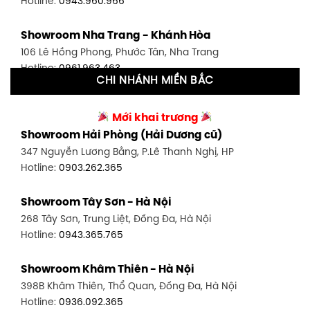
Hotline:
0943.960.966
Showroom Tân Bình 1 - TP. HCM
Showroom Nha Trang - Khánh Hòa
591 Hoàng Văn Thụ, P. 4, Tân Bình, TP HCM
106 Lê Hồng Phong, Phước Tân, Nha Trang
Hotline:
0906.256.759
Hotline:
0961.963.463
CHI NHÁNH MIỀN BẮC
Showroom Tân Bình 2 - TP. HCM
Showroom Vinh - Nghệ An
90 Đ. Cộng Hòa, P. 4, Tân Bình, TP HCM
Mới khai trương
27-29 Nguyễn Sỹ Sách, Hưng Bình, TP Vinh, Nghệ An
Hotline:
0986.71.8448
Showroom Hải Phòng (Hải Dương cũ)
Hotline:
0943.960.966
347 Nguyễn Lương Bằng, P.Lê Thanh Nghị, HP
Showroom Thuận An - Bình Dương
Hotline:
0903.262.365
Showroom Buôn Ma Thuột
66 đường DT743, An Phú, Thuận An, Bình Dương
119 Lê Thánh Tông, Tân Lợi, Buôn Ma Thuột
Hotline:
0902.716.230
Showroom Tây Sơn - Hà Nội
Hotline:
0934.02.18.18
268 Tây Sơn, Trung Liệt, Đống Đa, Hà Nội
Showroom Biên Hòa - Đồng Nai
Hotline:
0943.365.765
452 Nguyễn Ái Quốc, Tân Tiến, TP. Biên Hòa, Đồng Nai
Hotline:
0946.480.580
Showroom Khâm Thiên - Hà Nội
398B Khâm Thiên, Thổ Quan, Đống Đa, Hà Nội
Hotline:
0936.092.365