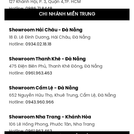
127 Khánh Hội, P. 3, Quận 4,TP. HCM
Hotline:
0986.71.8448
CHI NHÁNH MIỀN TRUNG
Showroom Quận 11 - TP. HCM
Showroom Hải Châu - Đà Nẵng
1411 Đường 3/2, P. 16, Quận 11, TP. HCM
18 Đ. Lê Đình Dương, Hải Châu, Đà Nẵng
Hotline:
0906.256.759
Hotline:
0934.02.18.18
Showroom Quận 7 - TP. HCM
Showroom Thanh Khê - Đà Nẵng
1448 Huỳnh Tấn Phát, Phú Thuận, Quận 7, TP HCM
475 Điện Biên Phủ, Thanh Khê Đông, Đà Nẵng
Hotline:
0946.480.580
Hotline:
0961.963.463
Showroom Bình Thạnh - TP. HCM
Showroom Cẩm Lệ - Đà Nẵng
348 Đ. Bạch Đằng, P. 14, Bình Thạnh, TP HCM
652 Nguyễn Hữu Thọ, Khuê Trung, Cẩm Lệ, Đà Nẵng
Hotline:
0902.716.230
Hotline:
0943.960.966
Showroom Tân Bình 1 - TP. HCM
Showroom Nha Trang - Khánh Hòa
591 Hoàng Văn Thụ, P. 4, Tân Bình, TP HCM
106 Lê Hồng Phong, Phước Tân, Nha Trang
Hotline:
0906.256.759
Hotline:
0961.963.463