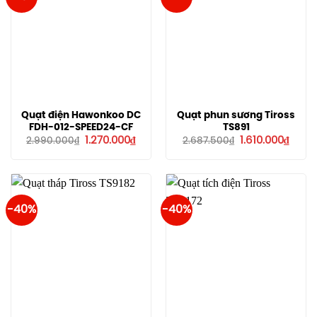
Quạt điện Hawonkoo DC
Quạt phun sương Tiross
FDH-012-SPEED24-CF
TS891
Giá
Giá
Giá
Giá
1.270.000
₫
1.610.000
₫
2.990.000
₫
2.687.500
₫
gốc
hiện
gốc
hiện
là:
tại
là:
tại
2.990.000₫.
là:
2.687.500₫.
là:
1.270.000₫.
1.610.
-40%
-40%