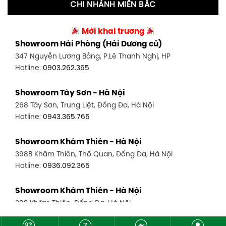
CHI NHÁNH MIỀN BẮC
Showroom Tân Bình 2 - TP. HCM
Showroom Vinh - Nghệ An
90 Đ. Cộng Hòa, P. 4, Tân Bình, TP HCM
Mới khai trương
27-29 Nguyễn Sỹ Sách, Hưng Bình, TP Vinh, Nghệ An
Hotline:
0986.71.8448
Showroom Hải Phòng (Hải Dương cũ)
Hotline:
0943.960.966
347 Nguyễn Lương Bằng, P.Lê Thanh Nghị, HP
Showroom Thuận An - Bình Dương
Hotline:
0903.262.365
Showroom Buôn Ma Thuột
66 đường DT743, An Phú, Thuận An, Bình Dương
119 Lê Thánh Tông, Tân Lợi, Buôn Ma Thuột
Hotline:
0902.716.230
Showroom Tây Sơn - Hà Nội
Hotline:
0934.02.18.18
268 Tây Sơn, Trung Liệt, Đống Đa, Hà Nội
Showroom Biên Hòa - Đồng Nai
Hotline:
0943.365.765
452 Nguyễn Ái Quốc, Tân Tiến, TP. Biên Hòa, Đồng Nai
Hotline:
0946.480.580
Showroom Khâm Thiên - Hà Nội
398B Khâm Thiên, Thổ Quan, Đống Đa, Hà Nội
Hotline:
0936.092.365
Showroom Khâm Thiên - Hà Nội
302 Khâm Thiên, Đống Đa, Hà Nội
Hotline:
0943.980.890