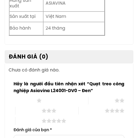
Hãng sản
ASIAVINA
xuất
Sản xuất tại
Việt Nam
Bảo hành
24 tháng
ĐÁNH GIÁ (0)
Chưa có đánh giá nào.
Hãy là người đầu tiên nhận xét “Quạt treo công
nghiệp Asiavina L24001-DV0 – Đen”
1 trên 5 sao
2 trên 5 sao
3 trên 5 sao
4 trên 5 sao
5 trên 5 sao
Đánh giá của bạn
*