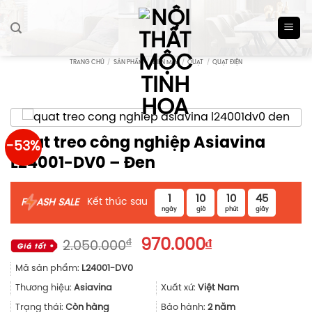
Skip
to
content
TRANG CHỦ
/
SẢN PHẨM
/
ĐIỆN MÁY
/
QUẠT
/
QUẠT ĐIỆN
Quạt treo công nghiệp Asiavina
-53%
L24001-DV0 – Đen
1
10
10
44
Kết thúc sau
F
ASH SALE
ngày
giờ
phút
giây
Giá
Giá
₫
970.000
₫
2.050.000
gốc
hiện
Mã sản phẩm:
L24001-DV0
là:
tại
2.050.000₫.
là:
Thương hiệu:
Asiavina
Xuất xứ:
Việt Nam
970.000₫.
Trạng thái:
Còn hàng
Bảo hành:
2 năm