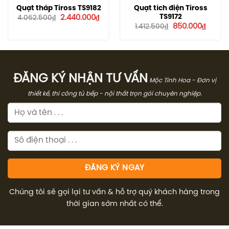
Quạt tháp Tiross TS9182
Quạt tích điện Tiross
Giá
Giá
TS9172
2.440.000
₫
4.062.500
₫
gốc
hiện
Giá
Giá
850.000
₫
1.412.500
₫
là:
tại
gốc
hiện
4.062.500₫.
là:
là:
tại
2.440.000₫.
1.412.500₫.
là:
850.00
ĐĂNG KÝ NHẬN TƯ VẤN
Mộc Tinh Hoa - Đơn vị
thiết kế, thi công tủ bếp - nội thất trọn gói chuyên nghiệp.
Chúng tôi sẽ gọi lại tư vấn & hỗ trợ quý khách hàng trong
thời gian sớm nhất có thể.