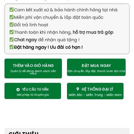
Cam kết xuất xứ & bảo hành chính hãng tại nhà
Miễn phí vận chuyển & lắp đặt toàn quốc
Đổi trả linh hoạt
Thanh toán khi nhận hàng,
hỗ trợ mua trả góp
Chat ngay
để nhận quà tặng !
Đặt hàng ngay ! Ưu đãi có hạn !
THÊM VÀO GIỎ HÀNG
ĐẶT MUA NGAY
HỆ THỐNG ĐẠI LÝ
YÊU CẦU TƯ VẤN