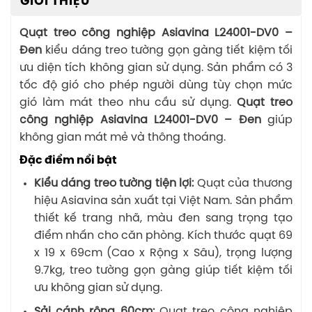
GIỚI THIỆU
Quạt treo công nghiệp Asiavina L24001-DV0 –
Đen
kiểu dáng treo tường gọn gàng tiết kiệm tối
ưu diện tích không gian sử dụng. Sản phẩm có 3
tốc độ gió cho phép người dùng tùy chọn mức
gió làm mát theo nhu cầu sử dụng.
Quạt treo
công nghiệp Asiavina L24001-DV0 – Đen
giúp
không gian mát mẻ và thông thoáng.
Đặc điểm nổi bật
Kiểu dáng treo tường tiện lợi:
Quạt của thương
hiệu Asiavina sản xuất tại Việt Nam. Sản phẩm
thiết kế trang nhã, màu đen sang trọng tạo
điểm nhấn cho căn phòng. Kích thước quạt 69
x 19 x 69cm (Cao x Rộng x Sâu), trọng lượng
9.7kg, treo tường gọn gàng giúp tiết kiệm tối
ưu không gian sử dụng.
Sải cánh rộng 60cm:
Quạt treo công nghiệp