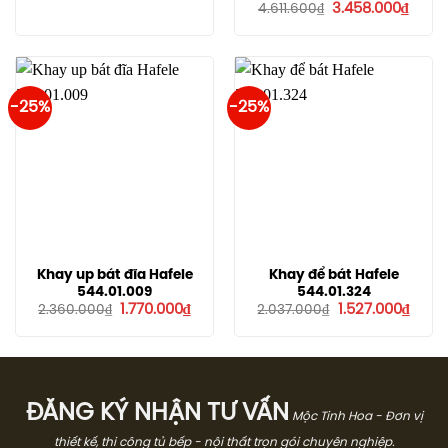
gốc
hiện
Giá
Giá
3.458.000
₫
4.611.600
₫
là:
tại
gốc
hiện
2.174.000₫.
là:
là:
tại
1.630.000₫.
4.611.600₫.
là:
3.458
-25%
-25%
Khay up bát đĩa Hafele
Khay để bát Hafele
544.01.009
544.01.324
Giá
Giá
Giá
Giá
1.770.000
₫
1.527.000
₫
2.360.000
₫
2.037.000
₫
gốc
hiện
gốc
hiện
là:
tại
là:
tại
2.360.000₫.
là:
2.037.000₫.
là:
1.770.000₫.
1.527.
ĐĂNG KÝ NHẬN TƯ VẤN
Mộc Tinh Hoa - Đơn vị
thiết kế, thi công tủ bếp - nội thất trọn gói chuyên nghiệp.