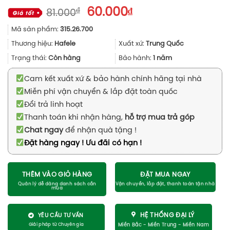
Giá
Giá
₫
60.000
₫
81.000
gốc
hiện
Mã sản phẩm:
315.26.700
là:
tại
81.000₫.
là:
Thương hiệu:
Hafele
Xuất xứ:
Trung Quốc
60.000₫.
Trạng thái:
Còn hàng
Bảo hành:
1 năm
Cam kết xuất xứ & bảo hành chính hãng tại nhà
Miễn phí vận chuyển & lắp đặt toàn quốc
Đổi trả linh hoạt
Thanh toán khi nhận hàng,
hỗ trợ mua trả góp
Chat ngay
để nhận quà tặng !
Đặt hàng ngay ! Ưu đãi có hạn !
THÊM VÀO GIỎ HÀNG
ĐẶT MUA NGAY
HỆ THỐNG ĐẠI LÝ
YÊU CẦU TƯ VẤN