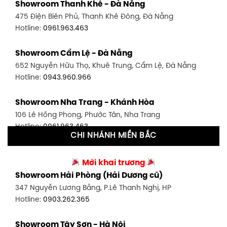
Showroom Thanh Khê - Đà Nẵng
1448 Huỳnh Tấn Phát, Phú Thuận, Quận 7, TP HCM
475 Điện Biên Phủ, Thanh Khê Đông, Đà Nẵng
Hotline:
0946.480.580
Hotline:
0961.963.463
Showroom Bình Thạnh - TP. HCM
Showroom Cẩm Lệ - Đà Nẵng
348 Đ. Bạch Đằng, P. 14, Bình Thạnh, TP HCM
652 Nguyễn Hữu Thọ, Khuê Trung, Cẩm Lệ, Đà Nẵng
Hotline:
0902.716.230
Hotline:
0943.960.966
Showroom Tân Bình 1 - TP. HCM
Showroom Nha Trang - Khánh Hòa
591 Hoàng Văn Thụ, P. 4, Tân Bình, TP HCM
106 Lê Hồng Phong, Phước Tân, Nha Trang
Hotline:
0906.256.759
Hotline:
0961.963.463
CHI NHÁNH MIỀN BẮC
Showroom Tân Bình 2 - TP. HCM
Showroom Vinh - Nghệ An
90 Đ. Cộng Hòa, P. 4, Tân Bình, TP HCM
Mới khai trương
27-29 Nguyễn Sỹ Sách, Hưng Bình, TP Vinh, Nghệ An
Hotline:
0986.71.8448
Showroom Hải Phòng (Hải Dương cũ)
Hotline:
0943.960.966
347 Nguyễn Lương Bằng, P.Lê Thanh Nghị, HP
Showroom Thuận An - Bình Dương
Hotline:
0903.262.365
Showroom Buôn Ma Thuột
66 đường DT743, An Phú, Thuận An, Bình Dương
119 Lê Thánh Tông, Tân Lợi, Buôn Ma Thuột
Hotline:
0902.716.230
Showroom Tây Sơn - Hà Nội
Hotline:
0934.02.18.18