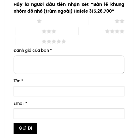
Hãy là người đầu tiên nhận xét “Bản lề khung
nhôm đố nhỏ (trùm ngoài) Hafele 315.26.700”
1 trên 5 sao
2 trên 5 sao
3 trên 5 sao
4 trên 5 sao
5 trên 5 sao
Đánh giá của bạn
*
Tên
*
Email
*