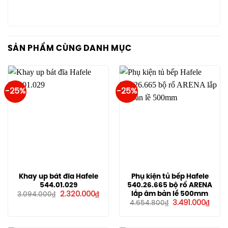
SẢN PHẨM CÙNG DANH MỤC
-25%
-25%
Khay up bát đĩa Hafele
Phụ kiện tủ bếp Hafele
544.01.029
540.26.665 bộ rổ ARENA
Giá
Giá
lắp âm bản lề 500mm
2.320.000
₫
3.094.000
₫
gốc
hiện
Giá
Giá
3.491.000
₫
4.654.800
₫
là:
tại
gốc
hiện
3.094.000₫.
là:
là:
tại
2.320.000₫.
4.654.800₫.
là: