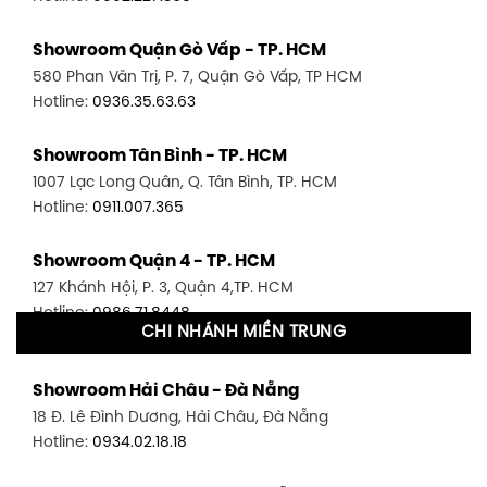
Showroom Quận Gò Vấp - TP. HCM
580 Phan Văn Trị, P. 7, Quận Gò Vấp, TP HCM
Hotline:
0936.35.63.63
Showroom Tân Bình - TP. HCM
1007 Lạc Long Quân, Q. Tân Bình, TP. HCM
Hotline:
0911.007.365
Showroom Quận 4 - TP. HCM
127 Khánh Hội, P. 3, Quận 4,TP. HCM
Hotline:
0986.71.8448
CHI NHÁNH MIỀN TRUNG
Showroom Quận 11 - TP. HCM
Showroom Hải Châu - Đà Nẵng
1411 Đường 3/2, P. 16, Quận 11, TP. HCM
18 Đ. Lê Đình Dương, Hải Châu, Đà Nẵng
Hotline:
0906.256.759
Hotline:
0934.02.18.18
Showroom Quận 7 - TP. HCM