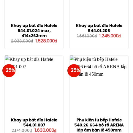
Khay up bát đĩa Hafele
Khay úp bát đĩa Hafele
544.01.024 inox,
544.01.208
Giá
Giá
414x263mm
1.245.000
₫
1.661.000
₫
gốc
hiện
Giá
Giá
1.528.000
₫
2.038.000
₫
là:
tại
gốc
hiện
1.661.000₫.
là:
là:
tại
1.245.
2.038.000₫.
là:
1.528.000₫.
-25%
-25%
Khay up bát đĩa Hafele
Phụ kiện tủ bếp Hafele
544.01.007
540.26.664 bộ rổ ARENA
Giá
Giá
lắp âm bản lề 450mm
1.630.000
₫
2.174.000
₫