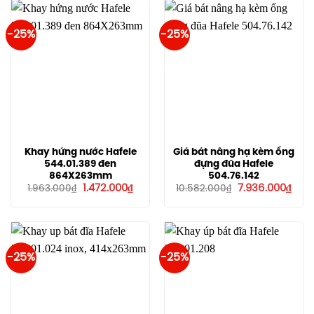
3.491
-25%
-25%
Khay hứng nước Hafele
Giá bát nâng hạ kèm ống
544.01.389 đen
đựng đũa Hafele
864X263mm
504.76.142
Giá
Giá
Giá
Giá
1.472.000
₫
7.936.000
₫
1.963.000
₫
10.582.000
₫
gốc
hiện
gốc
hiện
là:
tại
là:
tại
1.963.000₫.
là:
10.582.000₫.
là:
1.472.000₫.
7.93
-25%
-25%