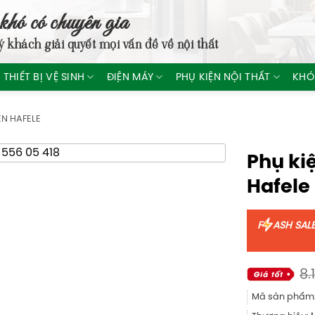
khó có chuyên gia
ý khách giải quyết mọi vấn đề về nội thất
THIẾT BỊ VỆ SINH
ĐIỆN MÁY
PHỤ KIỆN NỘI THẤT
KHÓ
ỆN HAFELE
Phụ kiệ
Hafele
F
ASH SAL
8.
Mã sản phẩm