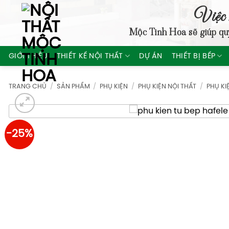
Skip
Việc 
to
Mộc Tinh Hoa
sẽ giúp qu
content
GIỚI THIỆU
THIẾT KẾ NỘI THẤT
DỰ ÁN
THIẾT BỊ BẾP
TRANG CHỦ
/
SẢN PHẨM
/
PHỤ KIỆN
/
PHỤ KIỆN NỘI THẤT
/
PHỤ KI
-25%