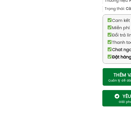
Thương hiệu:
Trạng thái:
Cò
Cam kết 
Miễn phí 
Đổi trả l
Thanh to
Chat ng
Đặt hàng
THÊM V
YÊU