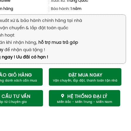
8.133.999₫.
là:
Hafele
Xuất xứ:
Trung Quốc
6.100.000₫.
n hàng
Bảo hành:
1 năm
xuất xứ & bảo hành chính hãng tại nhà
vận chuyển & lắp đặt toàn quốc
inh hoạt
án khi nhận hàng,
hỗ trợ mua trả góp
ay
để nhận quà tặng !
 ngay ! Ưu đãi có hạn !
ÀO GIỎ HÀNG
ĐẶT MUA NGAY
 CẦU TƯ VẤN
HỆ THỐNG ĐẠI LÝ