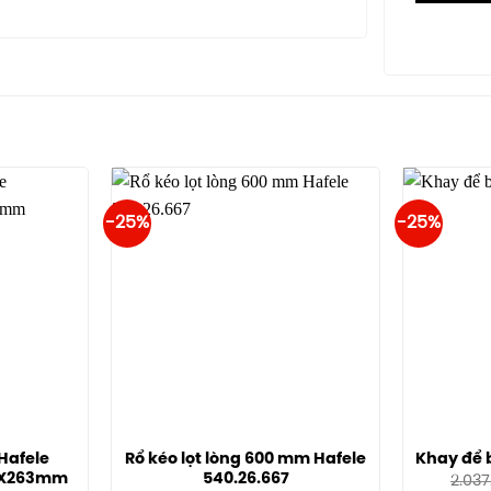
-25%
-25%
Hafele
Rổ kéo lọt lòng 600 mm Hafele
Khay để b
64X263mm
540.26.667
2.037