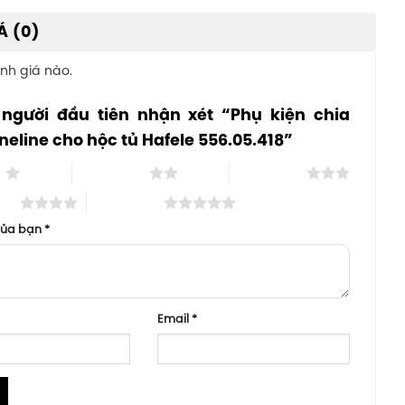
Á (0)
nh giá nào.
 người đầu tiên nhận xét “Phụ kiện chia
neline cho hộc tủ Hafele 556.05.418”
o
2 trên 5 sao
3 trên 5 sao
 sao
5 trên 5 sao
của bạn
*
Email
*