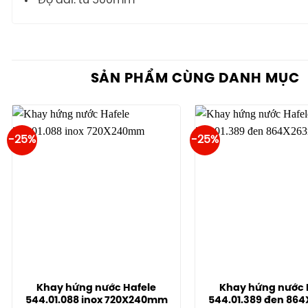
Độ dài: từ 500mm
SẢN PHẨM CÙNG DANH MỤC
-25%
-25%
Khay hứng nước Hafele
Khay hứng nước 
544.01.088 inox 720X240mm
544.01.389 đen 8