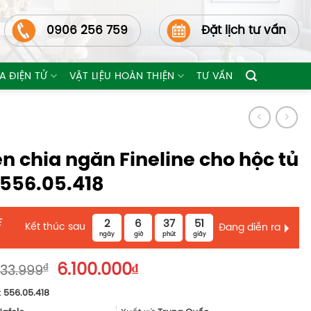
0906 256 759
Đặt lịch tư vấn
A ĐIỆN TỬ
VẬT LIỆU HOÀN THIỆN
TƯ VẤN
n chia ngăn Fineline cho hộc tủ
 556.05.418
E
2
6
37
50
Kết thúc sau
Đang diễn ra
ngày
giờ
phút
giây
Giá
Giá
₫
6.100.000
₫
133.999
gốc
hiện
:
556.05.418
là:
tại