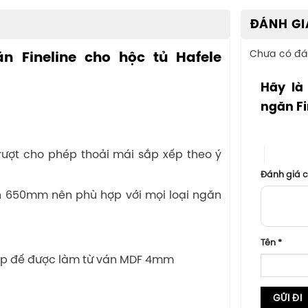
ĐÁNH GI
Chưa có đá
n Fineline cho hộc tủ Hafele
Hãy là
ngăn Fi
1 trên 5 sa
4 trên 5
trượt cho phép thoải mái sắp xếp theo ý
Đánh giá 
ến 650mm nên phù hợp với mọi loại ngăn
Tên
*
 Lớp đế được làm từ ván MDF 4mm