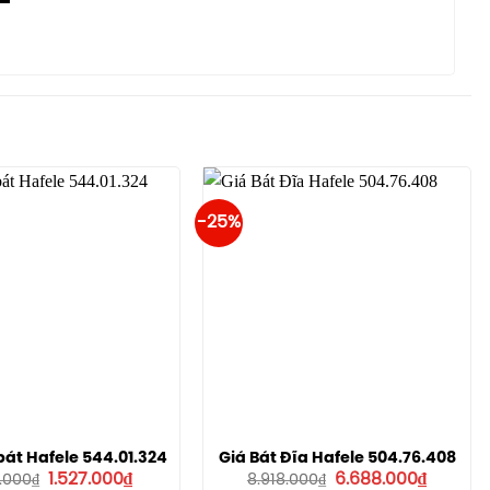
-25%
át Hafele 544.01.324
Giá Bát Đĩa Hafele 504.76.408
Giá
Giá
Giá
Giá
1.527.000
₫
6.688.000
₫
.000
₫
8.918.000
₫