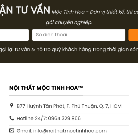
̣N TƯ VẤN
Mộc Tinh Hoa - Đơn vị thiết kế, thi 
gói chuyên nghiệp.
gọi lại tư vấn & hỗ trợ quý khách hàng trong thời gian sớ
NỘI THẤT MỘC TINH HOA™
877 Huỳnh Tấn Phát, P. Phú Thuận, Q. 7, HCM
Hotline 24/7: 0964 329 866
Gmail: info@noithatmoctinhhoa.com