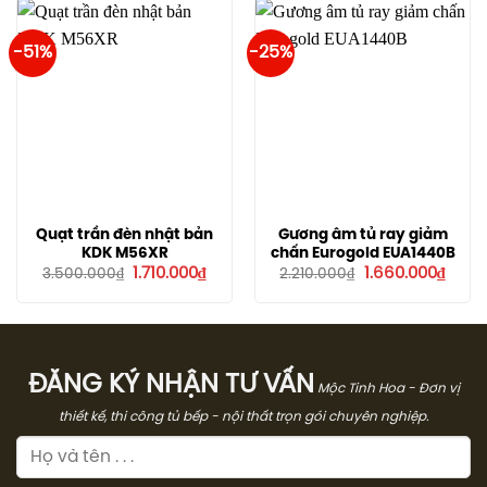
22.960.000₫.
-51%
-25%
Quạt trần đèn nhật bản
Gương âm tủ ray giảm
KDK M56XR
chấn Eurogold EUA1440B
Giá
Giá
Giá
Giá
1.710.000
₫
1.660.000
₫
3.500.000
₫
2.210.000
₫
gốc
hiện
gốc
hiện
là:
tại
là:
tại
3.500.000₫.
là:
2.210.000₫.
là:
1.710.000₫.
1.660
ĐĂNG KÝ NHẬN TƯ VẤN
Mộc Tinh Hoa - Đơn vị
thiết kế, thi công tủ bếp - nội thất trọn gói chuyên nghiệp.