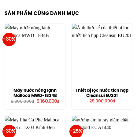
SẢN PHẨM CÙNG DANH MỤC
-30%
Máy nước nóng lạnh
Thiết bị lọc nước tích hợp
Malloca MWD-1834B
Cleansui EU201
Giá
Giá
6.160.000
₫
29.000.000
₫
8.800.000
₫
gốc
hiện
là:
tại
8.800.000₫.
là:
6.160.000₫.
-30%
-25%