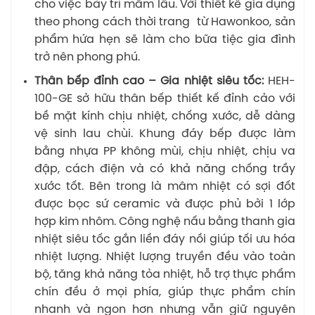
cho việc bày trí mâm lẩu. Với thiết kế gia dụng
theo phong cách thời trang từ Hawonkoo, sản
phẩm hứa hẹn sẽ làm cho bữa tiệc gia đình
trở nên phong phú.
Thân bếp đỉnh cao – Gia nhiệt siêu tốc:
HEH-
100-GE sở hữu thân bếp thiết kế đỉnh cảo với
bề mặt kính chịu nhiệt, chống xước, dễ dàng
vệ sinh lau chùi. Khung đáy bếp được làm
bằng nhựa PP không mùi, chịu nhiệt, chịu va
đập, cách điện và có khả năng chống trầy
xước tốt. Bên trong là mâm nhiệt có sợi đốt
được bọc sứ ceramic và được phủ bởi 1 lớp
hợp kim nhôm. Công nghệ nấu bằng thanh gia
nhiệt siêu tốc gắn liền đáy nồi giúp tối ưu hóa
nhiệt lượng. Nhiệt lượng truyền đều vào toàn
bộ, tăng khả năng tỏa nhiệt, hỗ trợ thực phẩm
chín đều ở mọi phía, giúp thực phẩm chín
nhanh và ngon hơn nhưng vẫn giữ nguyên