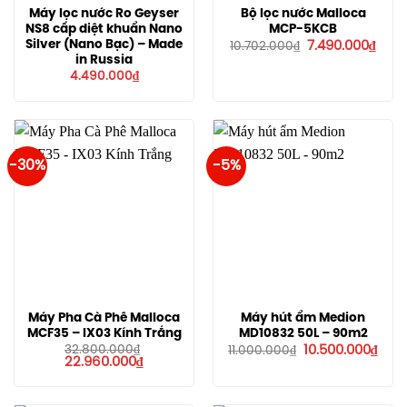
Máy lọc nước Ro Geyser
Bộ lọc nước Malloca
NS8 cấp diệt khuẩn Nano
MCP-5KCB
Giá
Giá
Silver (Nano Bạc) – Made
7.490.000
₫
10.702.000
₫
gốc
hiện
in Russia
là:
tại
4.490.000
₫
10.702.000₫.
là:
7.49
-30%
-5%
Máy Pha Cà Phê Malloca
Máy hút ẩm Medion
MCF35 – IX03 Kính Trắng
MD10832 50L – 90m2
Giá
Giá
32.800.000
₫
10.500.000
₫
11.000.000
₫
Giá
Giá
gốc
hiện
22.960.000
₫
gốc
hiện
là:
tại
là:
tại
11.000.000₫.
là:
32.800.000₫.
là:
10.5