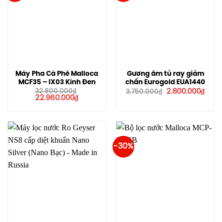
Máy Pha Cà Phê Malloca
Gương âm tủ ray giảm
MCF35 – IX03 Kính Đen
chấn Eurogold EUA1440
Giá
Giá
32.800.000
₫
2.800.000
₫
3.750.000
₫
Giá
Giá
gốc
hiện
22.960.000
₫
gốc
hiện
là:
tại
là:
tại
3.750.000₫.
là:
32.800.000₫.
là:
2.800
22.960.000₫.
-30%