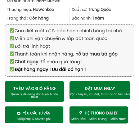
Mã sản phẩm:
HEH-100-GE
là:
tại
990.000₫.
là:
Thương hiệu:
Hawonkoo
Xuất xứ:
Trung Quốc
799.000₫.
Trạng thái:
Còn hàng
Bảo hành:
1 năm
Cam kết xuất xứ & bảo hành chính hãng tại nhà
Miễn phí vận chuyển & lắp đặt toàn quốc
Đổi trả linh hoạt
Thanh toán khi nhận hàng,
hỗ trợ mua trả góp
Chat ngay
để nhận quà tặng !
Đặt hàng ngay ! Ưu đãi có hạn !
THÊM VÀO GIỎ HÀNG
ĐẶT MUA NGAY
HỆ THỐNG ĐẠI LÝ
YÊU CẦU TƯ VẤN