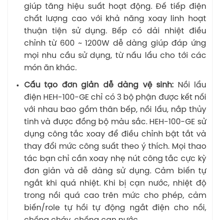
giúp tăng hiệu suất hoạt động. Đế tiếp điện
chất lượng cao với khả năng xoay linh hoạt
thuận tiện sử dụng. Bếp có dải nhiệt điều
chỉnh từ 600 ~ 1200W dễ dàng giúp đáp ứng
mọi nhu cầu sử dụng, từ nấu lẩu cho tới các
món ăn khác.
Cấu tạo đơn giản dễ dàng vệ sinh:
Nồi lẩu
điện HEH-100-GE chỉ có 3 bộ phận được kết nối
với nhau bao gồm thân bếp, nồi lẩu, nắp thủy
tinh và được đồng bộ màu sắc. HEH-100-GE sử
dụng công tắc xoay để điều chỉnh bật tắt và
thay đổi mức công suất theo ý thích. Mọi thao
tác bạn chỉ cần xoay nhẹ nút công tắc cực kỳ
đơn giản và dễ dàng sử dụng. Cảm biến tự
ngắt khi quá nhiệt. Khi bị cạn nước, nhiệt độ
trong nồi quá cao trên mức cho phép, cảm
biến/role tự hồi tự động ngắt điện cho nồi,