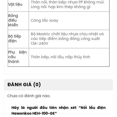
Thân nồi, thân bếp: nhựa PP không mùi.
Vật liệu
Lòng nồi: hợp kim thép không gỉ.
Bảng
điều
Công tắc xoay
khiển
Bộ Maxtric chất liệu nhựa chịu nhiệt và
Bộ tiếp
các tiếp điểm bằng đồng công suất
điện
13A-240V
Phụ kiện
cấu
Thân bếp, nồi lẩu, nắp thủy tinh
thành
ĐÁNH GIÁ (0)
Chưa có đánh giá nào.
Hãy là người đầu tiên nhận xét “Nồi lẩu điện
Hawonkoo HEH-100-GE”