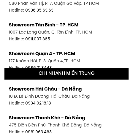
580 Phan Văn Trị, P. 7, Quận Gò Vấp, TP HCM
Hotline:
0936.35.63.63
Showroom Tân Bình - TP. HCM
1007 Lạc Long Quân, Q. Tân Bình, TP. HCM
Hotline:
0911.007.365
Showroom Quận 4 - TP. HCM
127 Khánh Hội, P. 3, Quận 4,TP. HCM
Hotline:
0986.71.8448
CHI NHÁNH MIỀN TRUNG
Showroom Quận 11 - TP. HCM
Showroom Hải Châu - Đà Nẵng
1411 Đường 3/2, P. 16, Quận 11, TP. HCM
18 Đ. Lê Đình Dương, Hải Châu, Đà Nẵng
Hotline:
0906.256.759
Hotline:
0934.02.18.18
Showroom Quận 7 - TP. HCM
Showroom Thanh Khê - Đà Nẵng
1448 Huỳnh Tấn Phát, Phú Thuận, Quận 7, TP HCM
475 Điện Biên Phủ, Thanh Khê Đông, Đà Nẵng
Hotline:
0946.480.580
Hotline:
0961.963.463