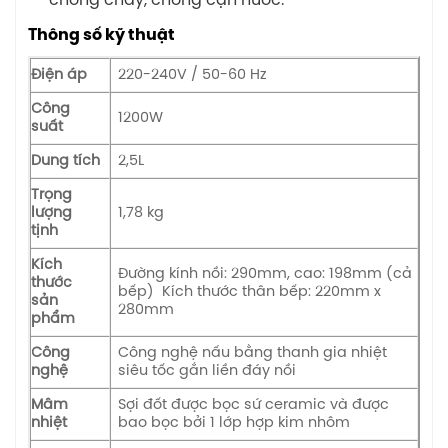
chống cháy, chống cạn nước.
Thông số kỹ thuật
Điện áp
220-240V / 50-60 Hz
Công
1200W
suất
Dung tích
2,5L
Trọng
lượng
1,78 kg
tịnh
Kích
Đường kính nồi: 290mm, cao: 198mm (cả
thước
bếp) Kích thước thân bếp: 220mm x
sản
280mm
phẩm
Công
Công nghệ nấu bằng thanh gia nhiệt
nghệ
siêu tốc gắn liền đáy nồi
Mâm
Sợi đốt được bọc sứ ceramic và được
nhiệt
bao bọc bởi 1 lớp hợp kim nhôm