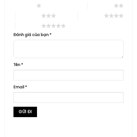
1 trên 5 sao
2 trên 5 sao
3 trên 5 sao
4 trên 5 sao
5 trên 5 sao
Đánh giá của bạn
*
Tên
*
Email
*