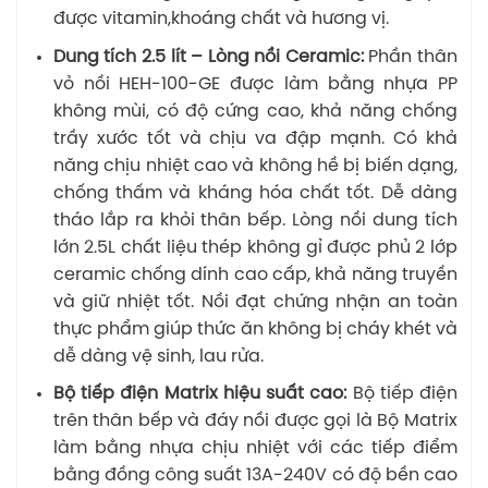
được vitamin,khoáng chất và hương vị.
Dung tích 2.5 lít – Lòng nồi Ceramic:
Phần thân
vỏ nồi HEH-100-GE được làm bằng nhựa PP
không mùi, có độ cứng cao, khả năng chống
trầy xước tốt và chịu va đập mạnh. Có khả
năng chịu nhiệt cao và không hề bị biến dạng,
chống thấm và kháng hóa chất tốt. Dễ dàng
tháo lắp ra khỏi thân bếp. Lòng nồi dung tích
lớn 2.5L chất liệu thép không gỉ được phủ 2 lớp
ceramic chống dính cao cấp, khả năng truyền
và giữ nhiệt tốt. Nồi đạt chứng nhận an toàn
thực phẩm giúp thức ăn không bị cháy khét và
dễ dàng vệ sinh, lau rửa.
Bộ tiếp điện Matrix hiệu suất cao:
Bộ tiếp điện
trên thân bếp và đáy nồi được gọi là Bộ Matrix
làm bằng nhựa chịu nhiệt với các tiếp điểm
bằng đồng công suất 13A-240V có độ bền cao