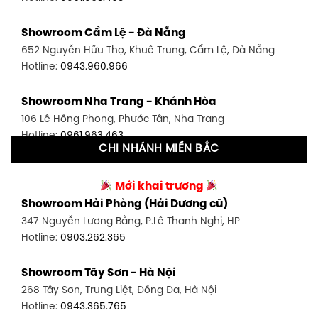
Showroom Bình Thạnh - TP. HCM
Showroom Cẩm Lệ - Đà Nẵng
348 Đ. Bạch Đằng, P. 14, Bình Thạnh, TP HCM
652 Nguyễn Hữu Thọ, Khuê Trung, Cẩm Lệ, Đà Nẵng
Hotline:
0902.716.230
Hotline:
0943.960.966
Showroom Tân Bình 1 - TP. HCM
Showroom Nha Trang - Khánh Hòa
591 Hoàng Văn Thụ, P. 4, Tân Bình, TP HCM
106 Lê Hồng Phong, Phước Tân, Nha Trang
Hotline:
0906.256.759
Hotline:
0961.963.463
CHI NHÁNH MIỀN BẮC
Showroom Tân Bình 2 - TP. HCM
Showroom Vinh - Nghệ An
90 Đ. Cộng Hòa, P. 4, Tân Bình, TP HCM
Mới khai trương
27-29 Nguyễn Sỹ Sách, Hưng Bình, TP Vinh, Nghệ An
Hotline:
0986.71.8448
Showroom Hải Phòng (Hải Dương cũ)
Hotline:
0943.960.966
347 Nguyễn Lương Bằng, P.Lê Thanh Nghị, HP
Showroom Thuận An - Bình Dương
Hotline:
0903.262.365
Showroom Buôn Ma Thuột
66 đường DT743, An Phú, Thuận An, Bình Dương
119 Lê Thánh Tông, Tân Lợi, Buôn Ma Thuột
Hotline:
0902.716.230
Showroom Tây Sơn - Hà Nội
Hotline:
0934.02.18.18
268 Tây Sơn, Trung Liệt, Đống Đa, Hà Nội
Showroom Biên Hòa - Đồng Nai
Hotline:
0943.365.765
452 Nguyễn Ái Quốc, Tân Tiến, TP. Biên Hòa, Đồng Nai