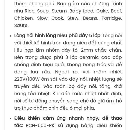
thêm phong phú. Bao gồm các chương trình
như Rice, Soup, Steam, Baby food, Cake, Beef,
Chicken, Slow Cook, Stew, Beans, Porridge,
Saute.
Lòng nồi hình lòng niêu phủ dày 5 lớp:
Lòng nồi
với thiết kế hình tròn dạng niêu đất cùng chất
liệu hợp kim nhôm dày tới 2mm chắc chắn.
Bên trong được phủ 3 lớp ceramic cao cấp
chống dính hiệu quả, không bong tróc và dễ
dàng lau rửa. Ngoài ra, với mâm nhiệt
220V/100W ôm sát vào đáy nồi, nhiệt lượng sẽ
truyền đều vào toàn bộ đáy nồi, tăng khả
năng tỏa nhiệt. Khi đến mức nhiệt nhất định,
nồi sẽ tự động chuyển sang chế độ giữ ấm, hỗ
trợ thực phẩm chín đều ở mọi phía.
Điều khiển cảm ứng nhanh nhạy, dễ thao
tác:
PCH-500-PK sử dụng bảng điều khiển