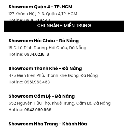
Showroom Quận 4 - TP. HCM
127 Khánh Hội, P. 3, Quận 4,TP. HCM
Hotline:
0986.71.8448
CHI NHÁNH MIỀN TRUNG
Showroom Quận 11 - TP. HCM
Showroom Hải Châu - Đà Nẵng
1411 Đường 3/2, P. 16, Quận 11, TP. HCM
18 Đ. Lê Đình Dương, Hải Châu, Đà Nẵng
Hotline:
0906.256.759
Hotline:
0934.02.18.18
Showroom Quận 7 - TP. HCM
Showroom Thanh Khê - Đà Nẵng
1448 Huỳnh Tấn Phát, Phú Thuận, Quận 7, TP HCM
475 Điện Biên Phủ, Thanh Khê Đông, Đà Nẵng
Hotline:
0946.480.580
Hotline:
0961.963.463
Showroom Bình Thạnh - TP. HCM
Showroom Cẩm Lệ - Đà Nẵng
348 Đ. Bạch Đằng, P. 14, Bình Thạnh, TP HCM
652 Nguyễn Hữu Thọ, Khuê Trung, Cẩm Lệ, Đà Nẵng
Hotline:
0902.716.230
Hotline:
0943.960.966
Showroom Tân Bình 1 - TP. HCM
Showroom Nha Trang - Khánh Hòa
591 Hoàng Văn Thụ, P. 4, Tân Bình, TP HCM