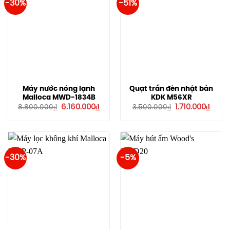
-30%
-51%
Máy nước nóng lạnh
Quạt trần đèn nhật bản
Malloca MWD-1834B
KDK M56XR
Giá
Giá
Giá
Giá
6.160.000
₫
1.710.000
₫
8.800.000
₫
3.500.000
₫
gốc
hiện
gốc
hiện
là:
tại
là:
tại
8.800.000₫.
là:
3.500.000₫.
là:
6.160.000₫.
1.710.
-30%
-5%