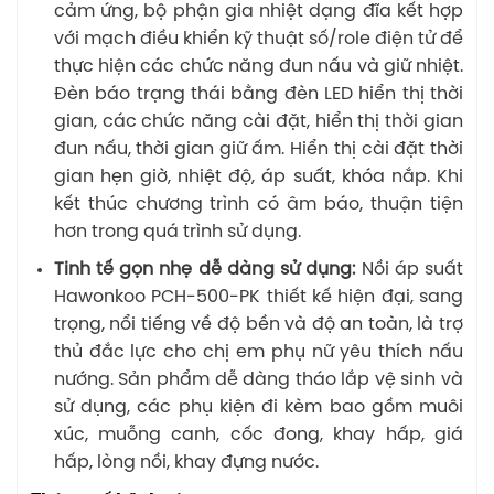
cảm ứng, bộ phận gia nhiệt dạng đĩa kết hợp
với mạch điều khiển kỹ thuật số/role điện tử để
thực hiện các chức năng đun nấu và giữ nhiệt.
Đèn báo trạng thái bằng đèn LED hiển thị thời
gian, các chức năng cài đặt, hiển thị thời gian
đun nấu, thời gian giữ ấm. Hiển thị cài đặt thời
gian hẹn giờ, nhiệt độ, áp suất, khóa nắp. Khi
kết thúc chương trình có âm báo, thuận tiện
hơn trong quá trình sử dụng.
Tinh tế gọn nhẹ dễ dàng sử dụng:
Nồi áp suất
Hawonkoo PCH-500-PK thiết kế hiện đại, sang
trọng, nổi tiếng về độ bền và độ an toàn, là trợ
thủ đắc lực cho chị em phụ nữ yêu thích nấu
nướng. Sản phẩm dễ dàng tháo lắp vệ sinh và
sử dụng, các phụ kiện đi kèm bao gồm muôi
xúc, muỗng canh, cốc đong, khay hấp, giá
hấp, lòng nồi, khay đựng nước.