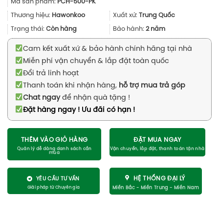
Mã sản phẩm:
PCH-500-PK
là:
tại
4.990.000₫.
là:
Thương hiệu:
Hawonkoo
Xuất xứ:
Trung Quốc
3.690.000₫.
Trạng thái:
Còn hàng
Bảo hành:
2 năm
Cam kết xuất xứ & bảo hành chính hãng tại nhà
Miễn phí vận chuyển & lắp đặt toàn quốc
Đổi trả linh hoạt
Thanh toán khi nhận hàng,
hỗ trợ mua trả góp
Chat ngay
để nhận quà tặng !
Đặt hàng ngay ! Ưu đãi có hạn !
THÊM VÀO GIỎ HÀNG
ĐẶT MUA NGAY
HỆ THỐNG ĐẠI LÝ
YÊU CẦU TƯ VẤN