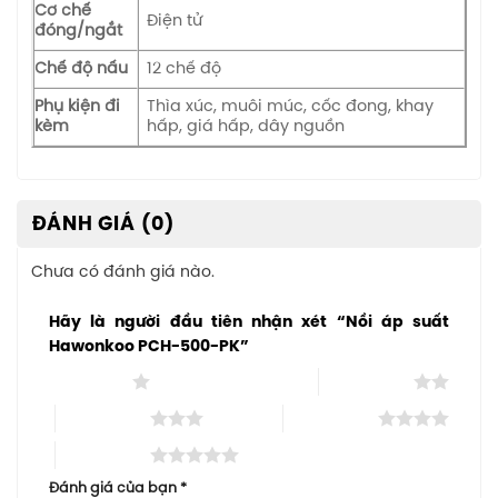
Cơ chế
Điện tử
đóng/ngắt
Chế độ nấu
12 chế độ
Phụ kiện đi
Thìa xúc, muôi múc, cốc đong, khay
kèm
hấp, giá hấp, dây nguồn
ĐÁNH GIÁ (0)
Chưa có đánh giá nào.
Hãy là người đầu tiên nhận xét “Nồi áp suất
Hawonkoo PCH-500-PK”
1 trên 5 sao
2 trên 5 sao
3 trên 5 sao
4 trên 5 sao
5 trên 5 sao
Đánh giá của bạn
*