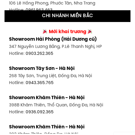
106 Lê Hồng Phong, Phước Tân, Nha Trang
Hotline:
0906.256.759
Hotline:
0961.963.463
CHI NHÁNH MIỀN BẮC
Showroom Tân Bình 2 - TP. HCM
Showroom Vinh - Nghệ An
90 Đ. Cộng Hòa, P. 4, Tân Bình, TP HCM
Mới khai trương
27-29 Nguyễn Sỹ Sách, Hưng Bình, TP Vinh, Nghệ An
Hotline:
0986.71.8448
Showroom Hải Phòng (Hải Dương cũ)
Hotline:
0943.960.966
347 Nguyễn Lương Bằng, P.Lê Thanh Nghị, HP
Showroom Thuận An - Bình Dương
Hotline:
0903.262.365
Showroom Buôn Ma Thuột
66 đường DT743, An Phú, Thuận An, Bình Dương
119 Lê Thánh Tông, Tân Lợi, Buôn Ma Thuột
Hotline:
0902.716.230
Showroom Tây Sơn - Hà Nội
Hotline:
0934.02.18.18
268 Tây Sơn, Trung Liệt, Đống Đa, Hà Nội
Showroom Biên Hòa - Đồng Nai
Hotline:
0943.365.765
452 Nguyễn Ái Quốc, Tân Tiến, TP. Biên Hòa, Đồng Nai
Hotline:
0946.480.580
Showroom Khâm Thiên - Hà Nội
398B Khâm Thiên, Thổ Quan, Đống Đa, Hà Nội
Hotline:
0936.092.365
Showroom Khâm Thiên - Hà Nội
302 Khâm Thiên, Đống Đa, Hà Nội