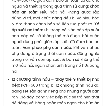
PCH-500-PK, giúp đảm bảo an toàn tối đa cho
người và thiết bị trong quá trình sử dụng:
Khóa
nắp an toàn:
Nếu nắp nồi không được lắp
đúng vị trí, mọi chức năng đều bị vô hiệu hóa
& âm thanh cảnh báo sẽ liên tục phát ra.
Xả
áp suất an toàn:
Khi trong nồi vẫn còn áp suất
cao, nắp nồi sẽ không thể mở được, bắt buộc
người dùng phải giảm áp suất để đảm bảo an
toàn.
Van phao phụ cảnh báo:
Khi van phao
phụ đang ở trạng thái cảnh báo, đồng nghĩa
trong nồi vẫn còn áp suất & bạn sẽ không thể
mở nắp nồi, ngăn chặn tình trạng nổ hơi, bỏng
hơi
12 chương trình nấu – thay thế 9 thiết bị nhà
bếp:
PCH-500 trang bị 12 chương trình nấu đa
dạng set sẵn dành riêng cho những người bận
rộn. Giờ đây, công việc bếp núc sẽ trở nên thật
dễ dàng với hàng ngàn món ngon cho bữa ăn