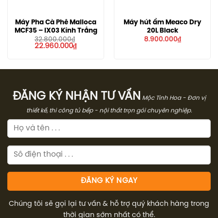
Máy Pha Cà Phê Malloca
Máy hút ẩm Meaco Dry
MCF35 – IX03 Kính Trắng
20L Black
32.800.000
₫
8.900.000
₫
Giá
Giá
22.960.000
₫
gốc
hiện
là:
tại
32.800.000₫.
là:
22.960.000₫.
ĐĂNG KÝ NHẬN TƯ VẤN
Mộc Tinh Hoa - Đơn vị
thiết kế, thi công tủ bếp - nội thất trọn gói chuyên nghiệp.
Chúng tôi sẽ gọi lại tư vấn & hỗ trợ quý khách hàng trong
thời gian sớm nhất có thể.