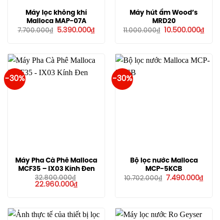
Máy lọc không khí
Máy hút ẩm Wood’s
Malloca MAP-07A
MRD20
Giá
Giá
Giá
Giá
5.390.000
₫
10.500.000
₫
7.700.000
₫
11.000.000
₫
gốc
hiện
gốc
hiện
là:
tại
là:
tại
7.700.000₫.
là:
11.000.000₫.
là:
5.390.000₫.
10.5
-30%
-30%
Máy Pha Cà Phê Malloca
Bộ lọc nước Malloca
MCF35 – IX03 Kính Đen
MCP-5KCB
Giá
Giá
32.800.000
₫
7.490.000
₫
10.702.000
₫
Giá
Giá
gốc
hiện
22.960.000
₫
gốc
hiện
là:
tại
là:
tại
10.702.000₫.
là:
32.800.000₫.
là:
7.49
22.960.000₫.