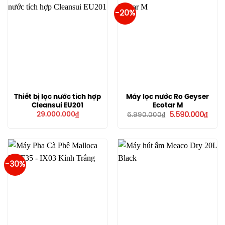
-20%
Thiết bị lọc nước tích hợp
Máy lọc nước Ro Geyser
Cleansui EU201
Ecotar M
Giá
Giá
29.000.000
₫
5.590.000
₫
6.990.000
₫
gốc
hiện
là:
tại
6.990.000₫.
là:
5.59
-30%