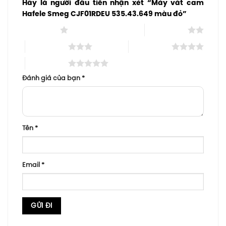
Hãy là người đầu tiên nhận xét “Máy vắt cam
Hafele Smeg CJF01RDEU 535.43.649 màu đỏ”
1 trên 5 sao
2 trên 5 sao
3 trên 5 sao
4 trên 5 sao
5 trên 5 sao
Đánh giá của bạn
*
Tên
*
Email
*