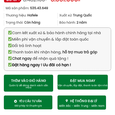
8.482.100
gốc
hiện
Mã sản phẩm:
535.43.649
là:
tại
8.482.100₫.
là:
Thương hiệu:
Hafele
Xuất xứ:
Trung Quốc
6.361.000₫.
Trạng thái:
Còn hàng
Bảo hành:
2 năm
Cam kết xuất xứ & bảo hành chính hãng tại nhà
Miễn phí vận chuyển & lắp đặt toàn quốc
Đổi trả linh hoạt
Thanh toán khi nhận hàng,
hỗ trợ mua trả góp
Chat ngay
để nhận quà tặng !
Đặt hàng ngay ! Ưu đãi có hạn !
THÊM VÀO GIỎ HÀNG
ĐẶT MUA NGAY
HỆ THỐNG ĐẠI LÝ
YÊU CẦU TƯ VẤN