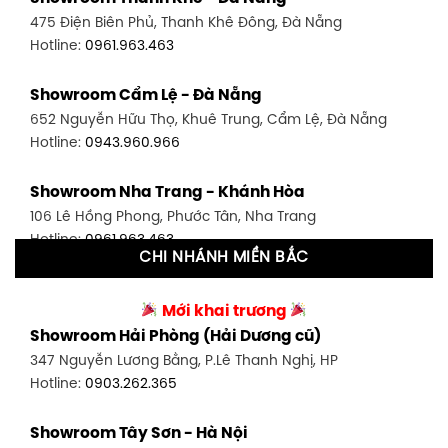
1448 Huỳnh Tấn Phát, Phú Thuận, Quận 7, TP HCM
475 Điện Biên Phủ, Thanh Khê Đông, Đà Nẵng
Hotline:
0946.480.580
Hotline:
0961.963.463
Showroom Bình Thạnh - TP. HCM
Showroom Cẩm Lệ - Đà Nẵng
348 Đ. Bạch Đằng, P. 14, Bình Thạnh, TP HCM
652 Nguyễn Hữu Thọ, Khuê Trung, Cẩm Lệ, Đà Nẵng
Hotline:
0902.716.230
Hotline:
0943.960.966
Showroom Tân Bình 1 - TP. HCM
Showroom Nha Trang - Khánh Hòa
591 Hoàng Văn Thụ, P. 4, Tân Bình, TP HCM
106 Lê Hồng Phong, Phước Tân, Nha Trang
Hotline:
0906.256.759
Hotline:
0961.963.463
CHI NHÁNH MIỀN BẮC
Showroom Tân Bình 2 - TP. HCM
Showroom Vinh - Nghệ An
90 Đ. Cộng Hòa, P. 4, Tân Bình, TP HCM
Mới khai trương
27-29 Nguyễn Sỹ Sách, Hưng Bình, TP Vinh, Nghệ An
Hotline:
0986.71.8448
Showroom Hải Phòng (Hải Dương cũ)
Hotline:
0943.960.966
347 Nguyễn Lương Bằng, P.Lê Thanh Nghị, HP
Showroom Thuận An - Bình Dương
Hotline:
0903.262.365
Showroom Buôn Ma Thuột
66 đường DT743, An Phú, Thuận An, Bình Dương
119 Lê Thánh Tông, Tân Lợi, Buôn Ma Thuột
Hotline:
0902.716.230
Showroom Tây Sơn - Hà Nội
Hotline:
0934.02.18.18