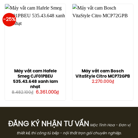
29.109.300₫.
là:
21.83
-25%
Máy vắt cam Hafele
Máy vắt cam Bosch
Smeg CJF01PBEU
VitaStyle Citro MCP72GPB
535.43.648 xanh lam
2.270.000
₫
nhạt
Giá
Giá
6.361.000
₫
8.482.100
₫
gốc
hiện
là:
tại
8.482.100₫.
là:
6.361.000₫.
ĐĂNG KÝ NHẬN TƯ VẤN
Mộc Tinh Hoa - Đơn vị
thiết kế, thi công tủ bếp - nội thất trọn gói chuyên nghiệp.