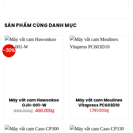
SẢN PHẨM CÙNG DANH MỤC
-30%
Máy vắt cam Hawonkoo
Máy vắt cam Moulinex
OJH-001-W
Vitapress PC603D10
Giá
Giá
490.000
₫
1.791.000
₫
699.000
₫
gốc
hiện
là:
tại
699.000₫.
là:
490.000₫.