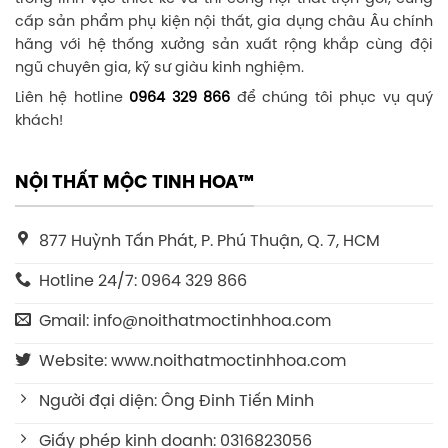
cấp sản phẩm phụ kiện nội thất, gia dụng châu Âu chính
hãng với hệ thống xưởng sản xuất rộng khắp cùng đội
ngũ chuyên gia, kỹ sư giàu kinh nghiệm.
Liên hệ hotline
0964 329 866
để chúng tôi phục vụ quý
khách!
NỘI THẤT MỘC TINH HOA™
877 Huỳnh Tấn Phát, P. Phú Thuận, Q. 7, HCM
Hotline 24/7: 0964 329 866
Gmail: info@noithatmoctinhhoa.com
Website: www.noithatmoctinhhoa.com
Người đại diện: Ông Đinh Tiến Minh
Giấy phép kinh doanh: 0316823056