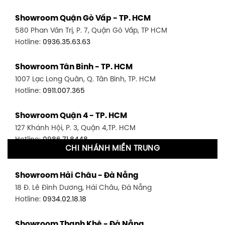
Showroom Quận Gò Vấp - TP. HCM
580 Phan Văn Trị, P. 7, Quận Gò Vấp, TP HCM
Hotline:
0936.35.63.63
Showroom Tân Bình - TP. HCM
1007 Lạc Long Quân, Q. Tân Bình, TP. HCM
Hotline:
0911.007.365
Showroom Quận 4 - TP. HCM
127 Khánh Hội, P. 3, Quận 4,TP. HCM
Hotline:
0986.71.8448
CHI NHÁNH MIỀN TRUNG
Showroom Quận 11 - TP. HCM
Showroom Hải Châu - Đà Nẵng
1411 Đường 3/2, P. 16, Quận 11, TP. HCM
18 Đ. Lê Đình Dương, Hải Châu, Đà Nẵng
Hotline:
0906.256.759
Hotline:
0934.02.18.18
Showroom Quận 7 - TP. HCM
Showroom Thanh Khê - Đà Nẵng