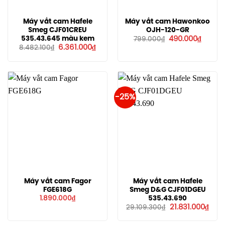
Máy vắt cam Hafele
Máy vắt cam Hawonkoo
Smeg CJF01CREU
OJH-120-GR
Giá
Giá
535.43.645 màu kem
490.000
₫
799.000
₫
gốc
hiện
Giá
Giá
6.361.000
₫
8.482.100
₫
là:
tại
gốc
hiện
799.000₫.
là:
là:
tại
490.00
8.482.100₫.
là:
6.361.000₫.
-25%
Máy vắt cam Fagor
Máy vắt cam Hafele
FGE618G
Smeg D&G CJF01DGEU
535.43.690
1.890.000
₫
Giá
Giá
21.831.000
₫
29.109.300
₫
gốc
hiện
là:
tại