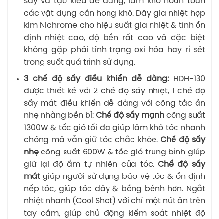
sấy và tạo kiểu dễ dàng, làm khô hoàn toàn
các vật dụng cần hong khô. Dây gia nhiệt hợp
kim Nichrome cho hiệu suất gia nhiệt & tính ổn
định nhiệt cao, độ bền rất cao và đặc biệt
không gặp phải tình trạng oxi hóa hay rỉ sét
trong suốt quá trình sử dụng.
3 chế độ sấy điều khiển dễ dàng:
HDH-130
được thiết kế với 2 chế độ sấy nhiệt, 1 chế độ
sấy mát điều khiển dễ dàng với công tắc ấn
nhẹ nhàng bền bỉ:
Chế độ sấy mạnh
công suất
1300W & tốc gió tối đa giúp làm khô tóc nhanh
chóng mà vẫn giữ tóc chắc khỏe.
Chế độ sấy
nhẹ
công suất 600W & tốc gió trung bình giúp
giữ lại độ ẩm tự nhiên của tóc.
Chế độ sấy
mát
giúp người sử dụng bảo vệ tóc & ổn định
nếp tóc, giúp tóc dày & bồng bềnh hơn. Ngắt
nhiệt nhanh (Cool Shot) với chỉ một nút ấn trên
tay cầm, giúp chủ động kiểm soát nhiệt độ