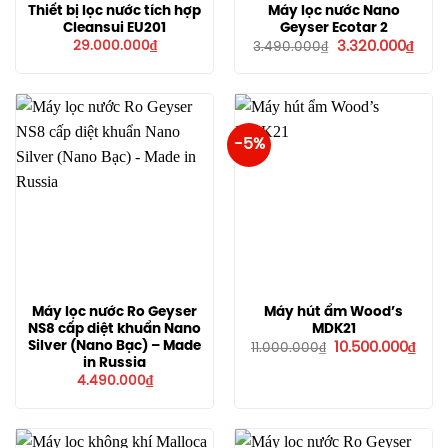
Thiết bị lọc nước tích hợp
Máy lọc nước Nano
Cleansui EU201
Geyser Ecotar 2
Giá
Giá
29.000.000
₫
3.320.000
₫
3.490.000
₫
gốc
hiện
là:
tại
3.490.000₫.
là:
3.320
-5%
Máy lọc nước Ro Geyser
Máy hút ẩm Wood’s
NS8 cấp diệt khuẩn Nano
MDK21
Giá
Giá
Silver (Nano Bạc) – Made
10.500.000
₫
11.000.000
₫
gốc
hiện
in Russia
là:
tại
4.490.000
₫
11.000.000₫.
là:
10.5