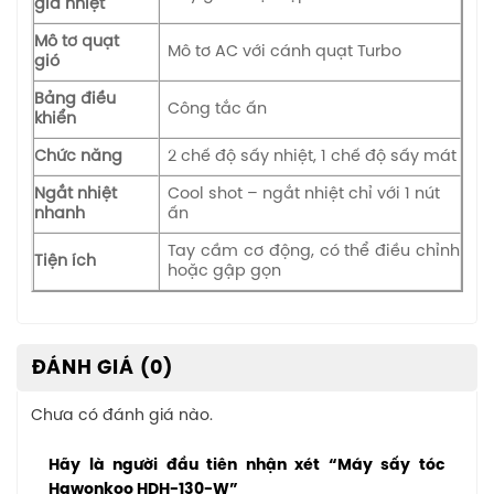
gia nhiệt
Mô tơ quạt
Mô tơ AC với cánh quạt Turbo
gió
Bảng điều
Công tắc ấn
khiển
Chức năng
2 chế độ sấy nhiệt, 1 chế độ sấy mát
Ngắt nhiệt
Cool shot – ngắt nhiệt chỉ với 1 nút
nhanh
ấn
Tay cầm cơ động, có thể điều chỉnh
Tiện ích
hoặc gập gọn
ĐÁNH GIÁ (0)
Chưa có đánh giá nào.
Hãy là người đầu tiên nhận xét “Máy sấy tóc
Hawonkoo HDH-130-W”