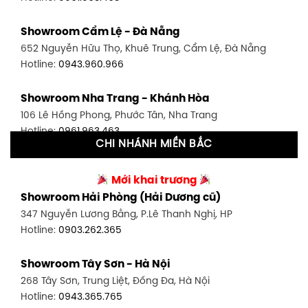
Showroom Bình Thạnh - TP. HCM
Showroom Cẩm Lệ - Đà Nẵng
348 Đ. Bạch Đằng, P. 14, Bình Thạnh, TP HCM
652 Nguyễn Hữu Thọ, Khuê Trung, Cẩm Lệ, Đà Nẵng
Hotline:
0902.716.230
Hotline:
0943.960.966
Showroom Tân Bình 1 - TP. HCM
Showroom Nha Trang - Khánh Hòa
591 Hoàng Văn Thụ, P. 4, Tân Bình, TP HCM
106 Lê Hồng Phong, Phước Tân, Nha Trang
Hotline:
0906.256.759
Hotline:
0961.963.463
CHI NHÁNH MIỀN BẮC
Showroom Tân Bình 2 - TP. HCM
Showroom Vinh - Nghệ An
90 Đ. Cộng Hòa, P. 4, Tân Bình, TP HCM
Mới khai trương
27-29 Nguyễn Sỹ Sách, Hưng Bình, TP Vinh, Nghệ An
Hotline:
0986.71.8448
Showroom Hải Phòng (Hải Dương cũ)
Hotline:
0943.960.966
347 Nguyễn Lương Bằng, P.Lê Thanh Nghị, HP
Showroom Thuận An - Bình Dương
Hotline:
0903.262.365
Showroom Buôn Ma Thuột
66 đường DT743, An Phú, Thuận An, Bình Dương
119 Lê Thánh Tông, Tân Lợi, Buôn Ma Thuột
Hotline:
0902.716.230
Showroom Tây Sơn - Hà Nội
Hotline:
0934.02.18.18
268 Tây Sơn, Trung Liệt, Đống Đa, Hà Nội
Showroom Biên Hòa - Đồng Nai
Hotline:
0943.365.765
452 Nguyễn Ái Quốc, Tân Tiến, TP. Biên Hòa, Đồng Nai