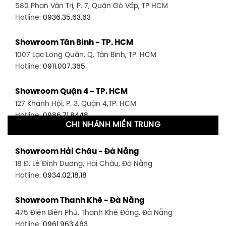
580 Phan Văn Trị, P. 7, Quận Gò Vấp, TP HCM
Hotline:
0936.35.63.63
Showroom Tân Bình - TP. HCM
1007 Lạc Long Quân, Q. Tân Bình, TP. HCM
Hotline:
0911.007.365
Showroom Quận 4 - TP. HCM
127 Khánh Hội, P. 3, Quận 4,TP. HCM
Hotline:
0986.71.8448
CHI NHÁNH MIỀN TRUNG
Showroom Quận 11 - TP. HCM
Showroom Hải Châu - Đà Nẵng
1411 Đường 3/2, P. 16, Quận 11, TP. HCM
18 Đ. Lê Đình Dương, Hải Châu, Đà Nẵng
Hotline:
0906.256.759
Hotline:
0934.02.18.18
Showroom Quận 7 - TP. HCM
Showroom Thanh Khê - Đà Nẵng
1448 Huỳnh Tấn Phát, Phú Thuận, Quận 7, TP HCM
475 Điện Biên Phủ, Thanh Khê Đông, Đà Nẵng
Hotline:
0946.480.580
Hotline:
0961.963.463