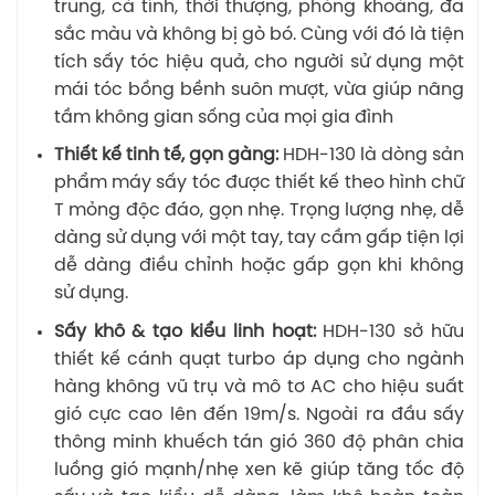
trung, cá tính, thời thượng, phóng khoáng, đa
sắc màu và không bị gò bó. Cùng với đó là tiện
tích sấy tóc hiệu quả, cho người sử dụng một
mái tóc bồng bềnh suôn mượt, vừa giúp nâng
tầm không gian sống của mọi gia đình
Thiết kế tinh tế, gọn gàng:
HDH-130 là dòng sản
phẩm máy sấy tóc được thiết kế theo hình chữ
T mỏng độc đáo, gọn nhẹ. Trọng lượng nhẹ, dễ
dàng sử dụng với một tay, tay cầm gấp tiện lợi
dễ dàng điều chỉnh hoặc gấp gọn khi không
sử dụng.
Sấy khô & tạo kiểu linh hoạt:
HDH-130 sở hữu
thiết kế cánh quạt turbo áp dụng cho ngành
hàng không vũ trụ và mô tơ AC cho hiệu suất
gió cực cao lên đến 19m/s. Ngoài ra đầu sấy
thông minh khuếch tán gió 360 độ phân chia
luồng gió mạnh/nhẹ xen kẽ giúp tăng tốc độ