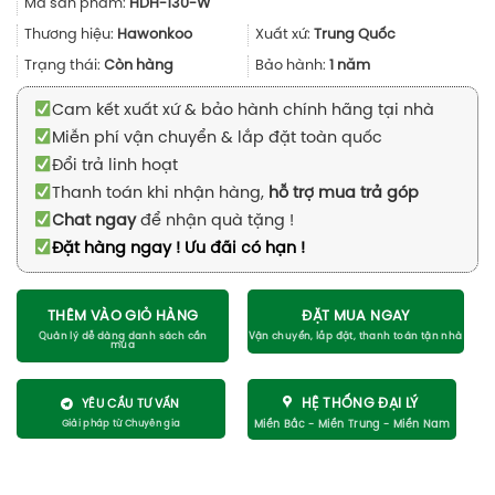
Mã sản phẩm:
HDH-130-W
là:
tại
699.000₫.
là:
Thương hiệu:
Hawonkoo
Xuất xứ:
Trung Quốc
499.000₫.
Trạng thái:
Còn hàng
Bảo hành:
1 năm
Cam kết xuất xứ & bảo hành chính hãng tại nhà
Miễn phí vận chuyển & lắp đặt toàn quốc
Đổi trả linh hoạt
Thanh toán khi nhận hàng,
hỗ trợ mua trả góp
Chat ngay
để nhận quà tặng !
Đặt hàng ngay ! Ưu đãi có hạn !
THÊM VÀO GIỎ HÀNG
ĐẶT MUA NGAY
HỆ THỐNG ĐẠI LÝ
YÊU CẦU TƯ VẤN