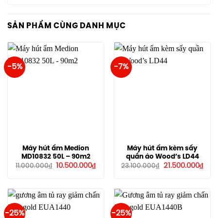
SẢN PHẨM CÙNG DANH MỤC
-5%
-7%
Máy hút ẩm Medion
Máy hút ẩm kèm sấy
MD10832 50L – 90m2
quần áo Wood’s LD44
Giá
Giá
Giá
Giá
10.500.000
₫
21.500.000
₫
11.000.000
₫
23.100.000
₫
gốc
hiện
gốc
hiện
là:
tại
là:
tại
11.000.000₫.
là:
23.100.000₫.
là:
10.500.000₫.
21.5
-25%
-25%