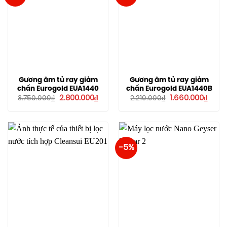
Gương âm tủ ray giảm
Gương âm tủ ray giảm
chấn Eurogold EUA1440
chấn Eurogold EUA1440B
Giá
Giá
Giá
Giá
2.800.000
₫
1.660.000
₫
3.750.000
₫
2.210.000
₫
gốc
hiện
gốc
hiện
là:
tại
là:
tại
3.750.000₫.
là:
2.210.000₫.
là:
2.800.000₫.
1.660
-5%