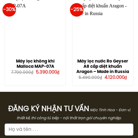
-30%
-25%
Máy lọc không khí
Máy lọc nước Ro Geyser
Malloca MAP-07A
A8 cấp diệt khuẩn
Giá
Giá
Aragon – Made in Russia
5.390.000
₫
7.700.000
₫
gốc
hiện
Giá
Giá
4.120.000
₫
5.490.000
₫
là:
tại
gốc
hiện
7.700.000₫.
là:
là:
tại
5.390.000₫.
5.490.000₫.
là:
4.120
ĐĂNG KÝ NHẬN TƯ VẤN
Mộc Tinh Hoa - Đơn vị
thiết kế, thi công tủ bếp - nội thất trọn gói chuyên nghiệp.