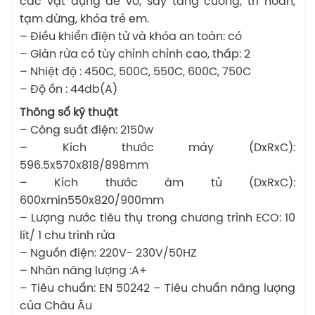
các vật dụng dễ vỡ, sấy tăng cường, trì hoãn,
tạm dừng, khóa trẻ em.
– Điều khiển điện tử và khóa an toàn: có
– Giàn rửa có tùy chỉnh chỉnh cao, thấp: 2
– Nhiệt độ : 450C, 500C, 550C, 600C, 750C
– Độ ồn : 44db(A)
Thông số kỹ thuật
– Công suất điện: 2150w
– Kích thước máy (DxRxC):
596.5x570x818/898mm
– Kích thước âm tủ (DxRxC):
600xmin550x820/900mm
– Lượng nước tiêu thụ trong chương trình ECO: 10
lít/ 1 chu trình rửa
– Nguồn điện: 220V- 230V/50HZ
– Nhãn năng lượng :A+
– Tiêu chuẩn: EN 50242 – Tiêu chuẩn năng lượng
của Châu Âu