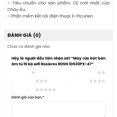
– Tiêu chuẩn cho sản phẩm: CE mới nhất của
Châu Âu.
– Phần mềm kết nối điện thoại: E-Picurien
ĐÁNH GIÁ (0)
Chưa có đánh giá nào.
Hãy là người đầu tiên nhận xét “Máy rửa bát bán
âm tủ 15 bộ wifi Rosieres RDSN 1D530PX-47”
1 trên 5 sao
2 trên 5 sao
3 trên 5 sao
4 trên 5 sao
5 trên 5 sao
Đánh giá của bạn
*