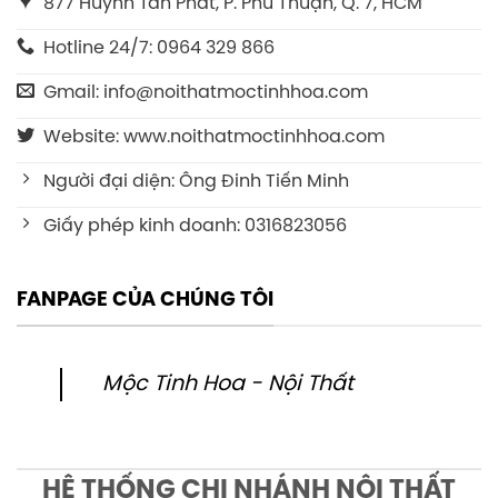
877 Huỳnh Tấn Phát, P. Phú Thuận, Q. 7, HCM
Hotline 24/7: 0964 329 866
Gmail: info@noithatmoctinhhoa.com
Website: www.noithatmoctinhhoa.com
Người đại diện: Ông Đinh Tiến Minh
Giấy phép kinh doanh: 0316823056
FANPAGE CỦA CHÚNG TÔI
Mộc Tinh Hoa - Nội Thất
HỆ THỐNG CHI NHÁNH NỘI THẤT