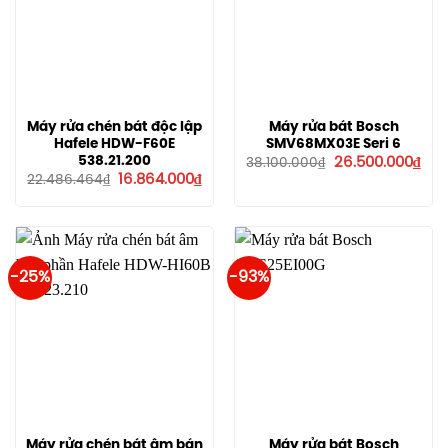
Máy rửa chén bát độc lập
Máy rửa bát Bosch
Hafele HDW-F60E
SMV68MX03E Seri 6
Giá
Giá
538.21.200
26.500.000
₫
38.100.000
₫
gốc
hiệ
Giá
Giá
16.864.000
₫
22.486.464
₫
là:
tại
gốc
hiện
38.100.000₫.
là:
là:
tại
26.
22.486.464₫.
là:
16.864.000₫.
-25%
-93%
Máy rửa chén bát âm bán
Máy rửa bát Bosch