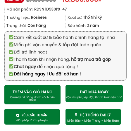
27.800.000
gốc
hiện
Mã sản phẩm:
RDSN 1D530PX-47
là:
tại
27.800.000₫.
là:
Thương hiệu:
Rosieres
Xuất xứ:
Thổ Nhĩ Kỳ
18.800.00
Trạng thái:
Còn hàng
Bảo hành:
2 năm
Cam kết xuất xứ & bảo hành chính hãng tại nhà
Miễn phí vận chuyển & lắp đặt toàn quốc
Đổi trả linh hoạt
Thanh toán khi nhận hàng,
hỗ trợ mua trả góp
Chat ngay
để nhận quà tặng !
Đặt hàng ngay ! Ưu đãi có hạn !
THÊM VÀO GIỎ HÀNG
ĐẶT MUA NGAY
HỆ THỐNG ĐẠI LÝ
YÊU CẦU TƯ VẤN