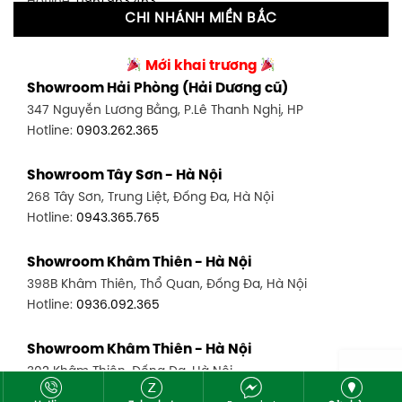
Hotline:
0961.963.463
CHI NHÁNH MIỀN BẮC
Showroom Tân Bình 2 - TP. HCM
Showroom Vinh - Nghệ An
90 Đ. Cộng Hòa, P. 4, Tân Bình, TP HCM
Mới khai trương
27-29 Nguyễn Sỹ Sách, Hưng Bình, TP Vinh, Nghệ An
Hotline:
0986.71.8448
Showroom Hải Phòng (Hải Dương cũ)
Hotline:
0943.960.966
347 Nguyễn Lương Bằng, P.Lê Thanh Nghị, HP
Showroom Thuận An - Bình Dương
Hotline:
0903.262.365
Showroom Buôn Ma Thuột
66 đường DT743, An Phú, Thuận An, Bình Dương
119 Lê Thánh Tông, Tân Lợi, Buôn Ma Thuột
Hotline:
0902.716.230
Showroom Tây Sơn - Hà Nội
Hotline:
0934.02.18.18
268 Tây Sơn, Trung Liệt, Đống Đa, Hà Nội
Showroom Biên Hòa - Đồng Nai
Hotline:
0943.365.765
452 Nguyễn Ái Quốc, Tân Tiến, TP. Biên Hòa, Đồng Nai
Hotline:
0946.480.580
Showroom Khâm Thiên - Hà Nội
398B Khâm Thiên, Thổ Quan, Đống Đa, Hà Nội
Hotline:
0936.092.365
Showroom Khâm Thiên - Hà Nội
302 Khâm Thiên, Đống Đa, Hà Nội
Hotline:
0943.980.890