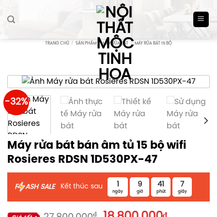
Skip
to
content
TRANG CHỦ
/
SẢN PHẨM
/
MÁY RỬA BÁT
/
MÁY RỬA BÁT 15 BỘ
-32%
Máy rửa bát bán âm tủ 15 bộ wifi
Rosieres RDSN 1D530PX-47
1
9
41
7
Kết thúc sau
F
ASH SALE
ngày
giờ
phút
giây
Giá
Giá
₫
18.800.000
₫