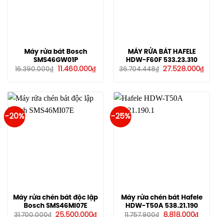
Máy rửa bát Bosch
MÁY RỬA BÁT HAFELE
SMS46GW01P
HDW-F60F 533.23.310
Giá
Giá
Giá
Giá
11.460.000
₫
27.528.000
₫
16.390.000
₫
36.704.448
₫
gốc
hiện
gốc
hiệ
là:
tại
là:
tại
16.390.000₫.
là:
36.704.448₫.
là:
11.460.000₫.
27.
-20%
-25%
Máy rửa chén bát độc lập
Máy rửa chén bát Hafele
Bosch SMS46MI07E
HDW-T50A 538.21.190
Giá
Giá
Giá
Giá
25.500.000
₫
8.818.000
₫
31.700.000
₫
11.757.900
₫