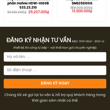
phần Hafele HDW-HI60B
SMS25EI00G
533.23.210
189.000.000
₫
Giá
Giá
13.900.000
₫
Giá
Giá
25.207.000
₫
33.610.000
₫
gốc
hiện
gốc
hiện
là:
tại
là:
tại
189.000.000₫.
là:
33.610.000₫.
là:
13.900.000
25.207.000₫.
ĐĂNG KÝ NHẬN TƯ VẤN
Mộc Tinh Hoa - Đơn vị
thiết kế, thi công tủ bếp - nội thất trọn gói chuyên nghiệp.
Chúng tôi sẽ gọi lại tư vấn & hỗ trợ quý khách hàng trong
thời gian sớm nhất có thể.