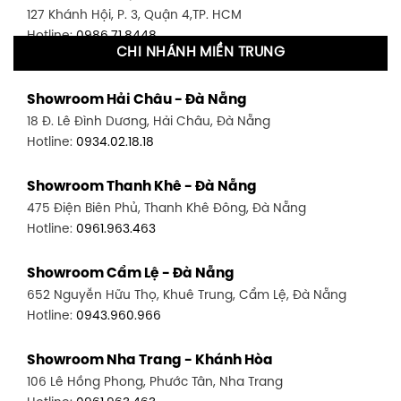
127 Khánh Hội, P. 3, Quận 4,TP. HCM
Hotline:
0986.71.8448
CHI NHÁNH MIỀN TRUNG
Showroom Quận 11 - TP. HCM
Showroom Hải Châu - Đà Nẵng
1411 Đường 3/2, P. 16, Quận 11, TP. HCM
18 Đ. Lê Đình Dương, Hải Châu, Đà Nẵng
Hotline:
0906.256.759
Hotline:
0934.02.18.18
Showroom Quận 7 - TP. HCM
Showroom Thanh Khê - Đà Nẵng
1448 Huỳnh Tấn Phát, Phú Thuận, Quận 7, TP HCM
475 Điện Biên Phủ, Thanh Khê Đông, Đà Nẵng
Hotline:
0946.480.580
Hotline:
0961.963.463
Showroom Bình Thạnh - TP. HCM
Showroom Cẩm Lệ - Đà Nẵng
348 Đ. Bạch Đằng, P. 14, Bình Thạnh, TP HCM
652 Nguyễn Hữu Thọ, Khuê Trung, Cẩm Lệ, Đà Nẵng
Hotline:
0902.716.230
Hotline:
0943.960.966
Showroom Tân Bình 1 - TP. HCM
Showroom Nha Trang - Khánh Hòa
591 Hoàng Văn Thụ, P. 4, Tân Bình, TP HCM
106 Lê Hồng Phong, Phước Tân, Nha Trang
Hotline:
0906.256.759