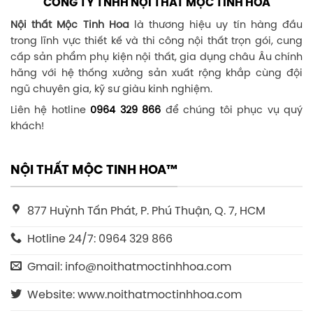
CÔNG TY TNHH NỘI THẤT MỘC TINH HOA
Nội thất Mộc Tinh Hoa
là thương hiệu uy tín hàng đầu
trong lĩnh vực thiết kế và thi công nội thất trọn gói, cung
cấp sản phẩm phụ kiện nội thất, gia dụng châu Âu chính
hãng với hệ thống xưởng sản xuất rộng khắp cùng đội
ngũ chuyên gia, kỹ sư giàu kinh nghiệm.
Liên hệ hotline
0964 329 866
để chúng tôi phục vụ quý
khách!
NỘI THẤT MỘC TINH HOA™
877 Huỳnh Tấn Phát, P. Phú Thuận, Q. 7, HCM
Hotline 24/7: 0964 329 866
Gmail: info@noithatmoctinhhoa.com
Website: www.noithatmoctinhhoa.com