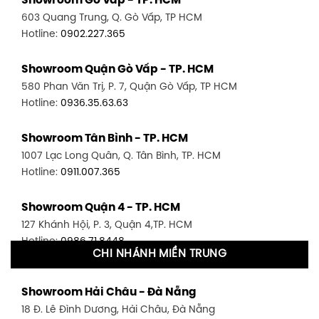
Showroom Gò Vấp - TP. HCM
603 Quang Trung, Q. Gò Vấp, TP HCM
Hotline:
0902.227.365
Showroom Quận Gò Vấp - TP. HCM
580 Phan Văn Trị, P. 7, Quận Gò Vấp, TP HCM
Hotline:
0936.35.63.63
Showroom Tân Bình - TP. HCM
1007 Lạc Long Quân, Q. Tân Bình, TP. HCM
Hotline:
0911.007.365
Showroom Quận 4 - TP. HCM
127 Khánh Hội, P. 3, Quận 4,TP. HCM
Hotline:
0986.71.8448
CHI NHÁNH MIỀN TRUNG
Showroom Quận 11 - TP. HCM
Showroom Hải Châu - Đà Nẵng
1411 Đường 3/2, P. 16, Quận 11, TP. HCM
18 Đ. Lê Đình Dương, Hải Châu, Đà Nẵng
Hotline:
0906.256.759