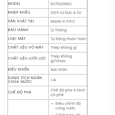
MODEL
DCF02GREU
NHẬP KHẨU
100% từ Đức & EU
SẢN XUẤT TẠI
Made in P.R.C
BẢO HÀNH
12 Tháng
LOẠI MÁY
Tự Động Hoàn Toàn
CHẤT LIỆU VỎ MÁY
Thép không gỉ
Thép không
CHẤT LIỆU LƯỚI LỌC
gỉ/nhựa
ĐIỀU KHIỂN
Nút nhấn
DUNG TÍCH NGĂN
1.4L
CHỨA NƯỚC
Chế độ pha 4 tách
CHẾ ĐỘ PHA
cà phê
Điều chỉnh độ
cứng nước.