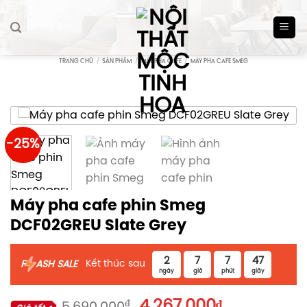
Skip
to
content
TRANG CHỦ
/
SẢN PHẨM
/
MÁY PHA CAFE
/
MÁY PHA CAFE SMEG
-25%
Máy pha cafe phin Smeg
DCF02GREU Slate Grey
2
7
7
47
Kết thúc sau
F
ASH SALE
ngày
giờ
phút
giây
Giá
Giá
₫
4.267.000
₫