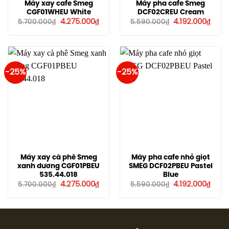
Máy xay cafe Smeg
Máy pha cafe Smeg
CGF01WHEU White
DCF02CREU Cream
Giá
Giá
Giá
Giá
4.275.000
₫
4.192.000
₫
5.700.000
₫
5.590.000
₫
gốc
hiện
gốc
hiện
là:
tại
là:
tại
5.700.000₫.
là:
5.590.000₫.
là:
4.275.000₫.
4.192
-25%
-25%
Máy xay cà phê Smeg
Máy pha cafe nhỏ giọt
xanh dương CGF01PBEU
SMEG DCF02PBEU Pastel
535.44.018
Blue
Giá
Giá
Giá
Giá
4.275.000
₫
4.192.000
₫
5.700.000
₫
5.590.000
₫
gốc
hiện
gốc
hiện
là:
tại
là:
tại
5.700.000₫.
là:
5.590.000₫.
là:
4.275.000₫.
4.192