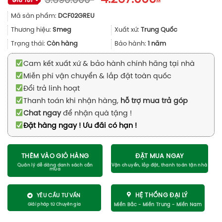
5.690.000
gốc
hiện
Mã sản phẩm:
DCF02GREU
là:
tại
5.690.000₫.
là:
Thương hiệu:
Smeg
Xuất xứ:
Trung Quốc
4.267.000₫.
Trạng thái:
Còn hàng
Bảo hành:
1 năm
Cam kết xuất xứ & bảo hành chính hãng tại nhà
Miễn phí vận chuyển & lắp đặt toàn quốc
Đổi trả linh hoạt
Thanh toán khi nhận hàng,
hỗ trợ mua trả góp
Chat ngay
để nhận quà tặng !
Đặt hàng ngay ! Ưu đãi có hạn !
THÊM VÀO GIỎ HÀNG
ĐẶT MUA NGAY
HỆ THỐNG ĐẠI LÝ
YÊU CẦU TƯ VẤN