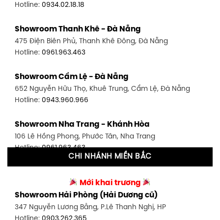
Hotline:
0934.02.18.18
Showroom Quận 7 - TP. HCM
Showroom Thanh Khê - Đà Nẵng
1448 Huỳnh Tấn Phát, Phú Thuận, Quận 7, TP HCM
475 Điện Biên Phủ, Thanh Khê Đông, Đà Nẵng
Hotline:
0946.480.580
Hotline:
0961.963.463
Showroom Bình Thạnh - TP. HCM
Showroom Cẩm Lệ - Đà Nẵng
348 Đ. Bạch Đằng, P. 14, Bình Thạnh, TP HCM
652 Nguyễn Hữu Thọ, Khuê Trung, Cẩm Lệ, Đà Nẵng
Hotline:
0902.716.230
Hotline:
0943.960.966
Showroom Tân Bình 1 - TP. HCM
Showroom Nha Trang - Khánh Hòa
591 Hoàng Văn Thụ, P. 4, Tân Bình, TP HCM
106 Lê Hồng Phong, Phước Tân, Nha Trang
Hotline:
0906.256.759
Hotline:
0961.963.463
CHI NHÁNH MIỀN BẮC
Showroom Tân Bình 2 - TP. HCM
Showroom Vinh - Nghệ An
90 Đ. Cộng Hòa, P. 4, Tân Bình, TP HCM
Mới khai trương
27-29 Nguyễn Sỹ Sách, Hưng Bình, TP Vinh, Nghệ An
Hotline:
0986.71.8448
Showroom Hải Phòng (Hải Dương cũ)
Hotline:
0943.960.966
347 Nguyễn Lương Bằng, P.Lê Thanh Nghị, HP
Showroom Thuận An - Bình Dương
Hotline:
0903.262.365
Showroom Buôn Ma Thuột