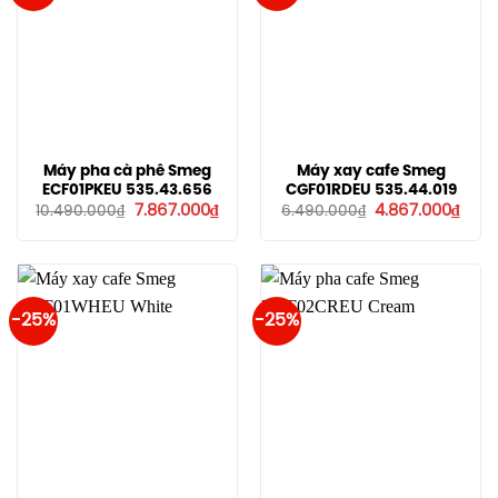
Máy pha cà phê Smeg
Máy xay cafe Smeg
ECF01PKEU 535.43.656
CGF01RDEU 535.44.019
Giá
Giá
Giá
Giá
7.867.000
₫
4.867.000
₫
10.490.000
₫
6.490.000
₫
gốc
hiện
gốc
hiện
là:
tại
là:
tại
10.490.000₫.
là:
6.490.000₫.
là:
7.867.000₫.
4.86
-25%
-25%