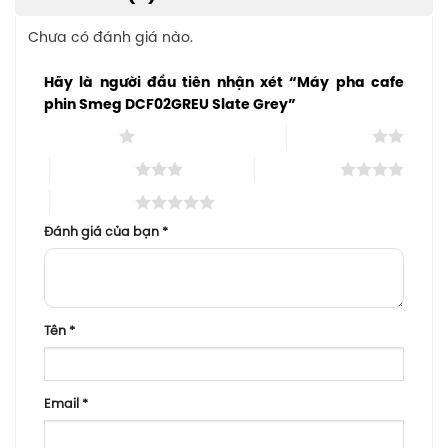
Chưa có đánh giá nào.
Hãy là người đầu tiên nhận xét “Máy pha cafe
phin Smeg DCF02GREU Slate Grey”
1 trên 5 sao
2 trên 5 sao
3 trên 5 sao
4 trên 5 sao
5 trên 5 sao
Đánh giá của bạn
*
Tên
*
Email
*