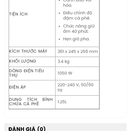
Cảnh báo vôi
hóa.
Điều chỉnh độ
TIỆN ÍCH
đậm cà phê.
Chức năng giữ
ấm 40 phút.
Hẹn giờ pha.
KÍCH THƯỚC MÁY
361 x 245 x 256 mm
KHỐI LƯỢNG
3.4 kg
DÒNG ĐIỆN TIÊU
1050 W
THỤ
220-240 V, 50/60
ĐIỆN ÁP
Hz
DUNG TÍCH BÌNH
1.25L
CHỨA CÀ PHÊ
ĐÁNH GIÁ (0)