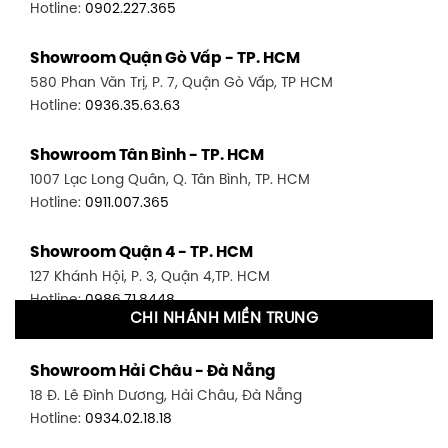
Hotline:
0902.227.365
Showroom Quận Gò Vấp - TP. HCM
580 Phan Văn Trị, P. 7, Quận Gò Vấp, TP HCM
Hotline:
0936.35.63.63
Showroom Tân Bình - TP. HCM
1007 Lạc Long Quân, Q. Tân Bình, TP. HCM
Hotline:
0911.007.365
Showroom Quận 4 - TP. HCM
127 Khánh Hội, P. 3, Quận 4,TP. HCM
Hotline:
0986.71.8448
CHI NHÁNH MIỀN TRUNG
Showroom Quận 11 - TP. HCM
Showroom Hải Châu - Đà Nẵng
1411 Đường 3/2, P. 16, Quận 11, TP. HCM
18 Đ. Lê Đình Dương, Hải Châu, Đà Nẵng
Hotline:
0906.256.759
Hotline:
0934.02.18.18
Showroom Quận 7 - TP. HCM