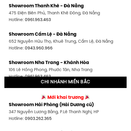
Showroom Thanh Khê - Đà Nẵng
1448 Huỳnh Tấn Phát, Phú Thuận, Quận 7, TP HCM
475 Điện Biên Phủ, Thanh Khê Đông, Đà Nẵng
Hotline:
0946.480.580
Hotline:
0961.963.463
Showroom Bình Thạnh - TP. HCM
Showroom Cẩm Lệ - Đà Nẵng
348 Đ. Bạch Đằng, P. 14, Bình Thạnh, TP HCM
652 Nguyễn Hữu Thọ, Khuê Trung, Cẩm Lệ, Đà Nẵng
Hotline:
0902.716.230
Hotline:
0943.960.966
Showroom Tân Bình 1 - TP. HCM
Showroom Nha Trang - Khánh Hòa
591 Hoàng Văn Thụ, P. 4, Tân Bình, TP HCM
106 Lê Hồng Phong, Phước Tân, Nha Trang
Hotline:
0906.256.759
Hotline:
0961.963.463
CHI NHÁNH MIỀN BẮC
Showroom Tân Bình 2 - TP. HCM
Showroom Vinh - Nghệ An
90 Đ. Cộng Hòa, P. 4, Tân Bình, TP HCM
Mới khai trương
27-29 Nguyễn Sỹ Sách, Hưng Bình, TP Vinh, Nghệ An
Hotline:
0986.71.8448
Showroom Hải Phòng (Hải Dương cũ)
Hotline:
0943.960.966
347 Nguyễn Lương Bằng, P.Lê Thanh Nghị, HP
Showroom Thuận An - Bình Dương
Hotline:
0903.262.365
Showroom Buôn Ma Thuột
66 đường DT743, An Phú, Thuận An, Bình Dương
119 Lê Thánh Tông, Tân Lợi, Buôn Ma Thuột
Hotline:
0902.716.230