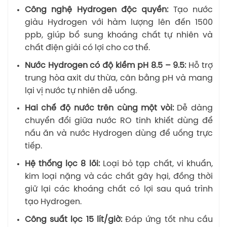
Công nghệ Hydrogen độc quyền:
Tạo nước
giàu Hydrogen với hàm lượng lên đến 1500
ppb, giúp bổ sung khoáng chất tự nhiên và
chất điện giải có lợi cho cơ thể.
Nước Hydrogen có độ kiềm pH 8.5 – 9.5:
Hỗ trợ
trung hòa axit dư thừa, cân bằng pH và mang
lại vị nước tự nhiên dễ uống.
Hai chế độ nước trên cùng một vòi:
Dễ dàng
chuyển đổi giữa nước RO tinh khiết dùng để
nấu ăn và nước Hydrogen dùng để uống trực
tiếp.
Hệ thống lọc 8 lõi:
Loại bỏ tạp chất, vi khuẩn,
kim loại nặng và các chất gây hại, đồng thời
giữ lại các khoáng chất có lợi sau quá trình
tạo Hydrogen.
Công suất lọc 15 lít/giờ:
Đáp ứng tốt nhu cầu