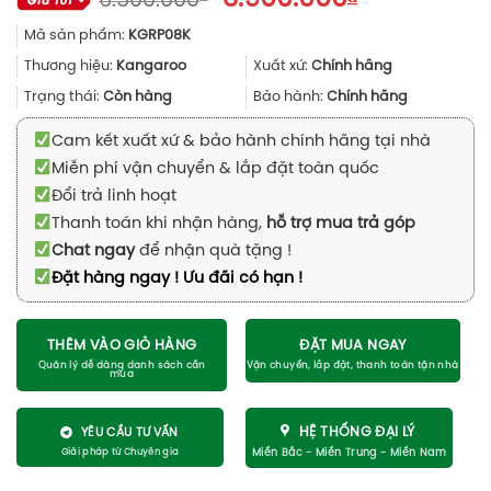
6.500.000
gốc
hiện
Mã sản phẩm:
KGRP08K
là:
tại
6.500.000₫.
là:
Thương hiệu:
Kangaroo
Xuất xứ:
Chính hãng
3.900.000₫.
Trạng thái:
Còn hàng
Bảo hành:
Chính hãng
Cam kết xuất xứ & bảo hành chính hãng tại nhà
Miễn phí vận chuyển & lắp đặt toàn quốc
Đổi trả linh hoạt
Thanh toán khi nhận hàng,
hỗ trợ mua trả góp
Chat ngay
để nhận quà tặng !
Đặt hàng ngay ! Ưu đãi có hạn !
THÊM VÀO GIỎ HÀNG
ĐẶT MUA NGAY
HỆ THỐNG ĐẠI LÝ
YÊU CẦU TƯ VẤN