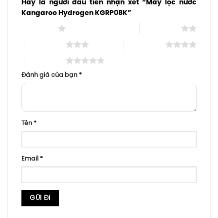
Hãy là người đầu tiên nhận xét “Máy lọc nước
Kangaroo Hydrogen KGRP08K”
1 trên 5 sao
2 trên 5 sao
3 trên 5 sao
4 trên 5 sao
5 trên 5 sao
Đánh giá của bạn
*
Tên
*
Email
*