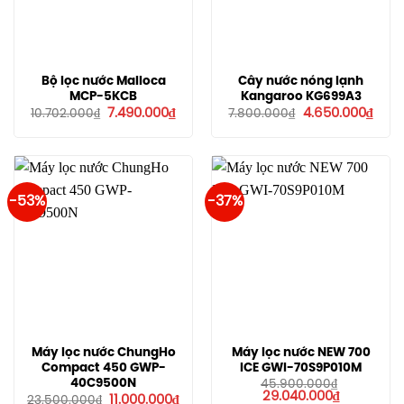
Bộ lọc nước Malloca
Cây nước nóng lạnh
MCP-5KCB
Kangaroo KG699A3
Giá
Giá
Giá
Giá
7.490.000
₫
4.650.000
₫
10.702.000
₫
7.800.000
₫
gốc
hiện
gốc
hiện
là:
tại
là:
tại
10.702.000₫.
là:
7.800.000₫.
là:
7.490.000₫.
4.65
-53%
-37%
Máy lọc nước ChungHo
Máy lọc nước NEW 700
Compact 450 GWP-
ICE GWI-70S9P010M
40C9500N
45.900.000
₫
Giá
Giá
29.040.000
₫
Giá
Giá
11.000.000
₫
23.500.000
₫