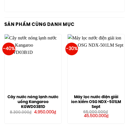
SẢN PHẨM CÙNG DANH MỤC
-40%
-30%
Cây nước nóng lạnh nước
Máy lọc nước điện giải
uống Kangaroo
ion kiềm OSG NDX-501LM
KGWD03B1D
Sept
Giá
Giá
4.950.000
₫
65.000.000
₫
8.300.000
₫
gốc
hiện
Giá
Giá
45.500.000
₫
là:
tại
gốc
hiện
8.300.000₫.
là:
là:
tại
4.950.000₫.
65.000.000₫.
là: